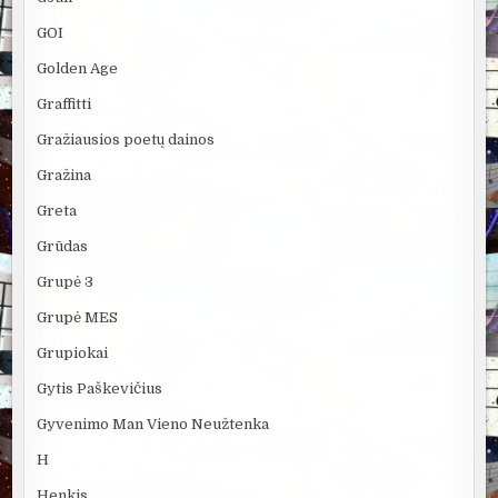
GOI
Golden Age
Graffitti
Gražiausios poetų dainos
Gražina
Greta
Grūdas
Grupė 3
Grupė MES
Grupiokai
Gytis Paškevičius
Gyvenimo Man Vieno Neužtenka
H
Henkis