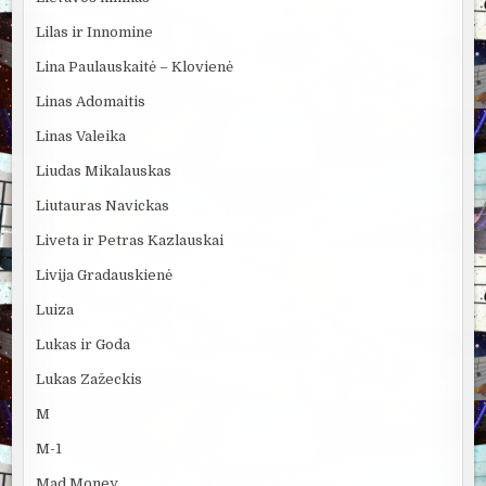
Lilas ir Innomine
Lina Paulauskaitė – Klovienė
Linas Adomaitis
Linas Valeika
Liudas Mikalauskas
Liutauras Navickas
Liveta ir Petras Kazlauskai
Livija Gradauskienė
Luiza
Lukas ir Goda
Lukas Zažeckis
M
M-1
Mad Money