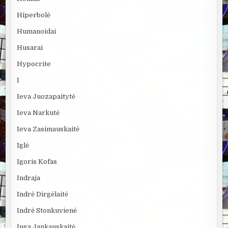
Hiperbolė
Humanoidai
Husarai
Hypocrite
I
Ieva Juozapaitytė
Ieva Narkutė
Ieva Zasimauskaitė
Iglė
Igoris Kofas
Indraja
Indrė Dirgėlaitė
Indrė Stonkuvienė
Inga Jankauskaitė