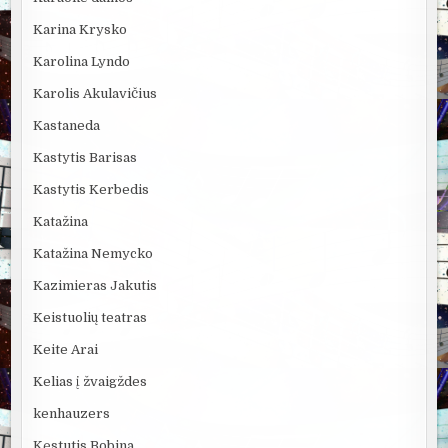
Karina Krysko
Karolina Lyndo
Karolis Akulavičius
Kastaneda
Kastytis Barisas
Kastytis Kerbedis
Katažina
Katažina Nemycko
Kazimieras Jakutis
Keistuolių teatras
Keite Arai
Kelias į žvaigždes
kenhauzers
Kęstutis Bobina