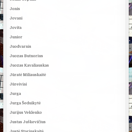
Jonis
Jovani
Jovita
Junior
Juodvarnis
Juozas Butnorius
Juozas Kavaliauskas
Jūratė Miliauskaitė
Jūreiviai
Jurga
Jurga Šeduikytė
Jurijus Veklenko
Justas Juškevičius
Justė Starinskaitė