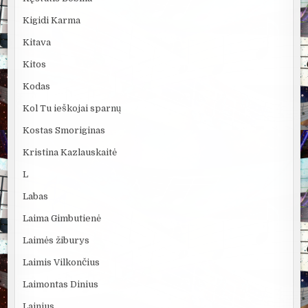
Kigidi Karma
Kitava
Kitos
Kodas
Kol Tu ieškojai sparnų
Kostas Smoriginas
Kristina Kazlauskaitė
L
Labas
Laima Gimbutienė
Laimės žiburys
Laimis Vilkončius
Laimontas Dinius
Lainius