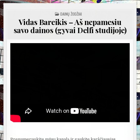
POSTED
DAINŲ ŽODŽIAI
IN
Vidas Bareikis – Aš nepamesiu
savo dainos (gyvai Delfi studijoje)
Prenumeruokite mūsų kanalą ir gaukite karščiausias