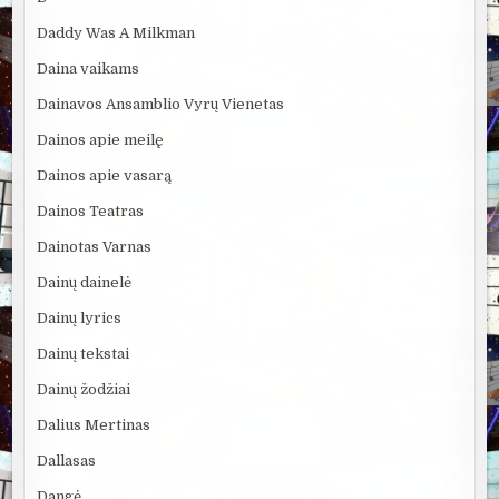
Daddy Was A Milkman
Daina vaikams
Dainavos Ansamblio Vyrų Vienetas
Dainos apie meilę
Dainos apie vasarą
Dainos Teatras
Dainotas Varnas
Dainų dainelė
Dainų lyrics
Dainų tekstai
Dainų žodžiai
Dalius Mertinas
Dallasas
Dangė