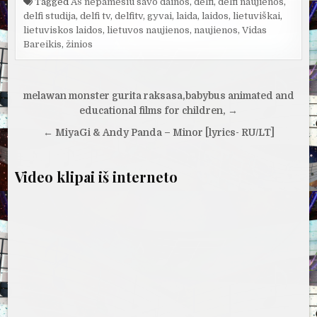
Tagged
Aš nepamesiu savo dainos
,
delfi
,
delfi naujienos
,
delfi studija
,
delfi tv
,
delfitv
,
gyvai
,
laida
,
laidos
,
lietuviškai
,
lietuviskos laidos
,
lietuvos naujienos
,
naujienos
,
Vidas
Bareikis
,
žinios
Navigacija
melawan monster gurita raksasa,babybus animated and
tarp
educational films for children, →
įrašų
← MiyaGi & Andy Panda – Minor [lyrics- RU/LT]
Video klipai iš interneto