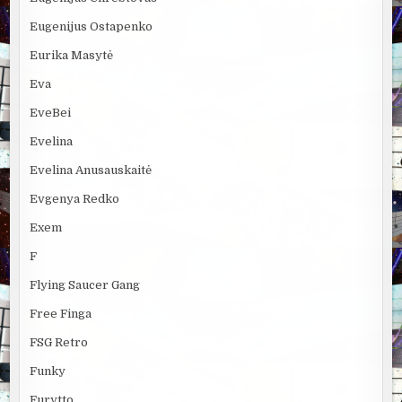
Eugenijus Ostapenko
Eurika Masytė
Eva
EveBei
Evelina
Evelina Anusauskaitė
Evgenya Redko
Exem
F
Flying Saucer Gang
Free Finga
FSG Retro
Funky
Furytto