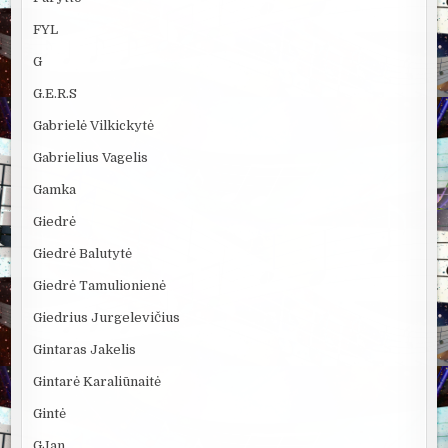
FYL
G
G.E.R.S
Gabrielė Vilkickytė
Gabrielius Vagelis
Gamka
Giedrė
Giedrė Balutytė
Giedrė Tamulionienė
Giedrius Jurgelevičius
Gintaras Jakelis
Gintarė Karaliūnaitė
Gintė
GJan