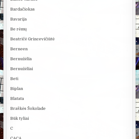
Bardačiokas
Bavarija
Be rėmų
Beatričė Grincevičiūtė
Berneen
Bernužėlia
Bernužėliai
Beti
Biplan
Blatata
Braškės Šokolade
Būk tyliai
C
CACA