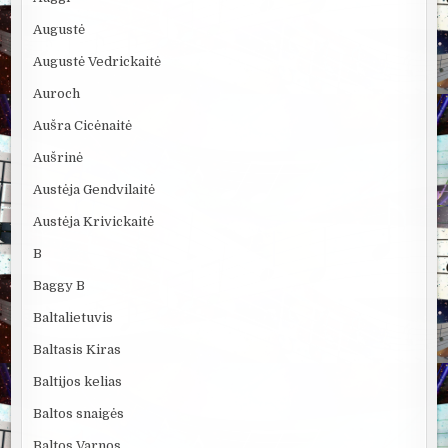
Augustė
Augustė Vedrickaitė
Auroch
Aušra Cicėnaitė
Aušrinė
Austėja Gendvilaitė
Austėja Krivickaitė
B
Baggy B
Baltalietuvis
Baltasis Kiras
Baltijos kelias
Baltos snaigės
Baltos Varnos