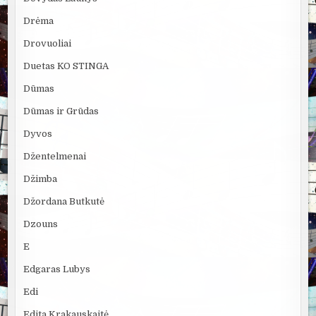
Drėma
Drovuoliai
Duetas KO STINGA
Dūmas
Dūmas ir Grūdas
Dyvos
Džentelmenai
Džimba
Džordana Butkutė
Dzouns
E
Edgaras Lubys
Edi
Edita Krakauskaitė