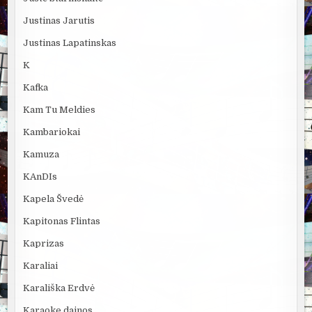
Justinas Jarutis
Justinas Lapatinskas
K
Kafka
Kam Tu Meldies
Kambariokai
Kamuza
KAnDIs
Kapela Švedė
Kapitonas Flintas
Kaprizas
Karaliai
Karališka Erdvė
Karaoke dainos