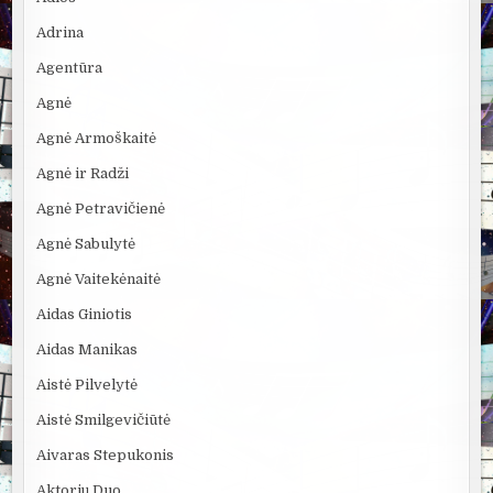
Adrina
Agentūra
Agnė
Agnė Armoškaitė
Agnė ir Radži
Agnė Petravičienė
Agnė Sabulytė
Agnė Vaitekėnaitė
Aidas Giniotis
Aidas Manikas
Aistė Pilvelytė
Aistė Smilgevičiūtė
Aivaras Stepukonis
Aktorių Duo