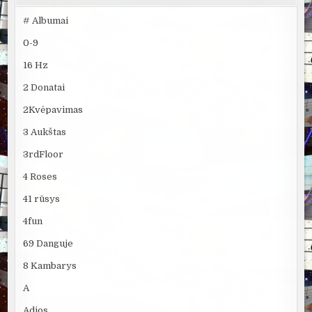
# Albumai
0-9
16 Hz
2 Donatai
2Kvėpavimas
3 Aukštas
3rdFloor
4 Roses
41 rūsys
4fun
69 Danguje
8 Kambarys
A
Adios