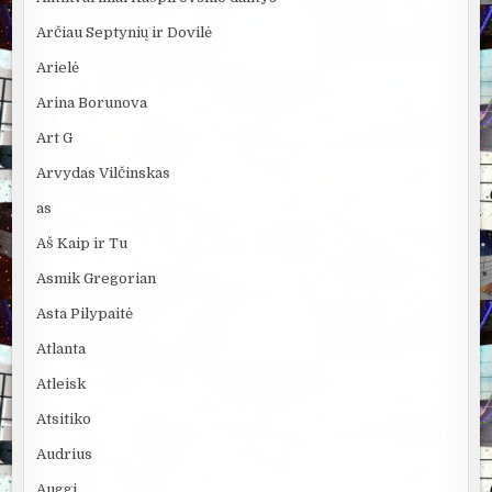
Arčiau Septynių ir Dovilė
Arielė
Arina Borunova
Art G
Arvydas Vilčinskas
as
Aš Kaip ir Tu
Asmik Gregorian
Asta Pilypaitė
Atlanta
Atleisk
Atsitiko
Audrius
Auggi