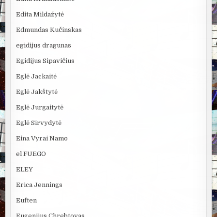
Edita Mildažytė
Edmundas Kučinskas
egidijus dragunas
Egidijus Sipavičius
Eglė Jackaitė
Eglė Jakštytė
Eglė Jurgaitytė
Eglė Sirvydytė
Eina Vyrai Namo
el FUEGO
ELEY
Erica Jennings
Euften
Eugenijus Chrebtovas