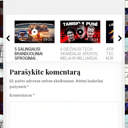
09:20
10:24
5 GALINGIAUSI
6 DIDŽIAUSI TECH
4 PASAULIN
BRANDUOLINIAI
SKANDALAI: AFEROS,
TECHNOLOG
SPROGIMAI...
MELAI IR MILIJARDAI...
KURIAS SUKŪ
Parašykite komentarą
El. pašto adresas nebus skelbiamas.
Būtini laukeliai
pažymėti
*
Komentaras
*