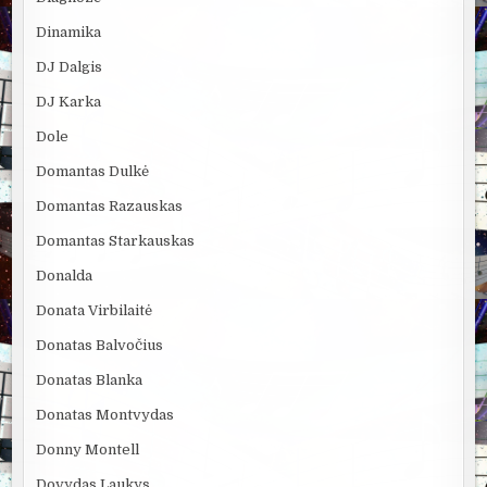
Dinamika
DJ Dalgis
DJ Karka
Dole
Domantas Dulkė
Domantas Razauskas
Domantas Starkauskas
Donalda
Donata Virbilaitė
Donatas Balvočius
Donatas Blanka
Donatas Montvydas
Donny Montell
Dovydas Laukys