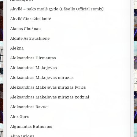
Akvilė – Sako meilė gydo (Bäsello Official remix)
Akvilė Staražinskaitė
Alanas Chošnau
Aldutė Astrauskienė
Alekna
Aleksandras Dirmantas
Aleksandras Makejevas
Aleksandras Makejevas mirazas
Aleksandras Makejevas mirazas lyrics
Aleksandras Makejevas mirazas zodziai
Aleksandras Ravve
Alex Guru
Algimantas Butnorius
Alina Orlova