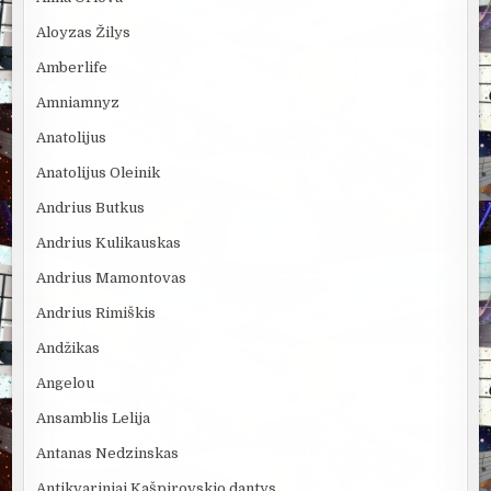
Aloyzas Žilys
Amberlife
Amniamnyz
Anatolijus
Anatolijus Oleinik
Andrius Butkus
Andrius Kulikauskas
Andrius Mamontovas
Andrius Rimiškis
Andžikas
Angelou
Ansamblis Lelija
Antanas Nedzinskas
Antikvariniai Kašpirovskio dantys