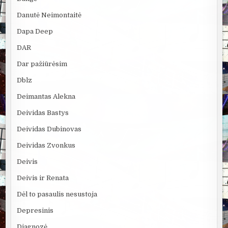
Danutė Neimontaitė
Dapa Deep
DAR
Dar pažiūrėsim
Dblz
Deimantas Alekna
Deividas Bastys
Deividas Dubinovas
Deividas Zvonkus
Deivis
Deivis ir Renata
Dėl to pasaulis nesustoja
Depresinis
Diagnozė