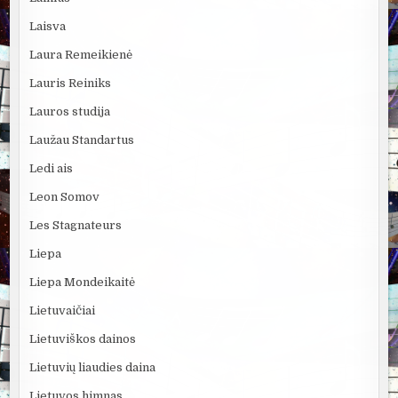
Laisva
Laura Remeikienė
Lauris Reiniks
Lauros studija
Laužau Standartus
Ledi ais
Leon Somov
Les Stagnateurs
Liepa
Liepa Mondeikaitė
Lietuvaičiai
Lietuviškos dainos
Lietuvių liaudies daina
Lietuvos himnas