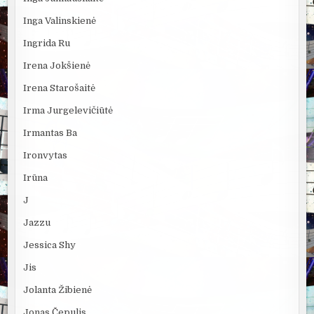
Inga Valinskienė
Ingrida Ru
Irena Jokšienė
Irena Starošaitė
Irma Jurgelevičiūtė
Irmantas Ba
Ironvytas
Irūna
J
Jazzu
Jessica Shy
Jis
Jolanta Žibienė
Jonas Čepulis