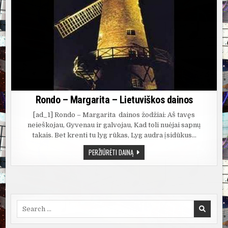
Rondo – Margarita – Lietuviškos dainos
[ad_1] Rondo – Margarita dainos žodžiai: Aš tavęs
neieškojau, Gyvenau ir galvojau, Kad toli nuėjai sapnų
takais. Bet krenti tu lyg rūkas, Lyg audra įsidūkus…
RONDO
PERŽIŪRĖTI DAINĄ
–
MARGARITA
–
LIETUVIŠKOS
DAINOS
Search
for: