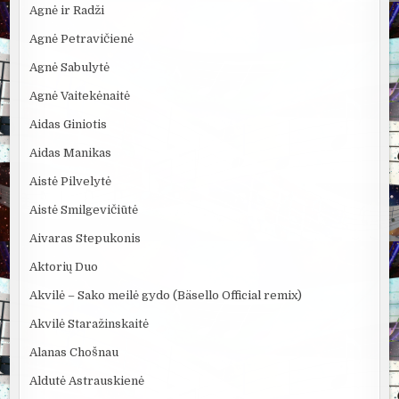
Agnė ir Radži
Agnė Petravičienė
Agnė Sabulytė
Agnė Vaitekėnaitė
Aidas Giniotis
Aidas Manikas
Aistė Pilvelytė
Aistė Smilgevičiūtė
Aivaras Stepukonis
Aktorių Duo
Akvilė – Sako meilė gydo (Bäsello Official remix)
Akvilė Staražinskaitė
Alanas Chošnau
Aldutė Astrauskienė