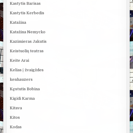
Kastytis Barisas
Kastytis Kerbedis
Katažina
Katažina Nemycko
Kazimieras Jakutis
Keistuolių teatras
Keite Arai
Kelias į žvaigždes
kenhauzers
Kęstutis Bobina
Kigidi Karma
Kitava
Kitos
Kodas