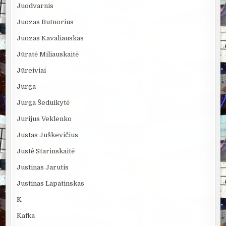
Juodvarnis
Juozas Butnorius
Juozas Kavaliauskas
Jūratė Miliauskaitė
Jūreiviai
Jurga
Jurga Šeduikytė
Jurijus Veklenko
Justas Juškevičius
Justė Starinskaitė
Justinas Jarutis
Justinas Lapatinskas
K
Kafka