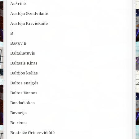
Aušrinė
Austėja Gendvilaitė
Austėja Krivickaitė
B
Baggy B
Baltalietuvis
Baltasis Kiras
Baltijos kelias
Baltos snaigės
Baltos Varnos
Bardačiokas
Bavarija
Be rėmų
Beatričė Grincevičiūtė