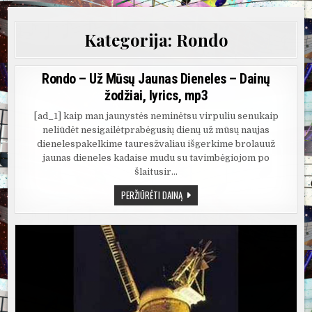
Kategorija:
Rondo
Rondo – Už Mūsų Jaunas Dieneles – Dainų
žodžiai, lyrics, mp3
[ad_1] kaip man jaunystės neminėtsu virpuliu senukaip
neliūdėt nesigailėtprabėgusių dienų už mūsų naujas
dienelespakelkime tauresžvaliau išgerkime brolauuž
jaunas dieneles kadaise mudu su tavimbėgiojom po
šlaitusir…
RONDO
PERŽIŪRĖTI DAINĄ
–
UŽ
MŪSŲ
JAUNAS
DIENELES
–
DAINŲ
ŽODŽIAI,
LYRICS,
MP3