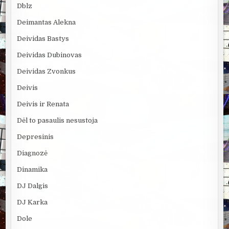
Dblz
Deimantas Alekna
Deividas Bastys
Deividas Dubinovas
Deividas Zvonkus
Deivis
Deivis ir Renata
Dėl to pasaulis nesustoja
Depresinis
Diagnozė
Dinamika
DJ Dalgis
DJ Karka
Dole