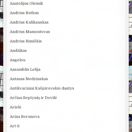
Anatolijus Oleinik
Andrius Butkus
Andrius Kulikauskas
Andrius Mamontovas
Andrius Rimiškis
Andžikas
Angelou
Ansamblis Lelija
Antanas Nedzinskas
Antikvariniai Kašpirovskio dantys
Arčiau Septynių ir Dovilė
Arielė
Arina Borunova
Art G