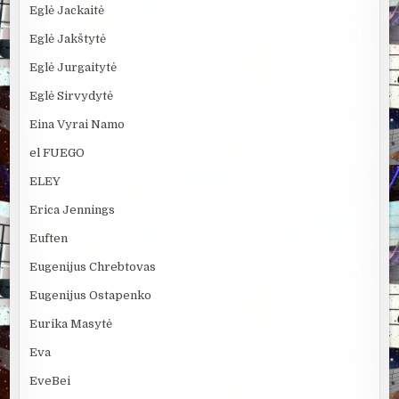
Eglė Jackaitė
Eglė Jakštytė
Eglė Jurgaitytė
Eglė Sirvydytė
Eina Vyrai Namo
el FUEGO
ELEY
Erica Jennings
Euften
Eugenijus Chrebtovas
Eugenijus Ostapenko
Eurika Masytė
Eva
EveBei