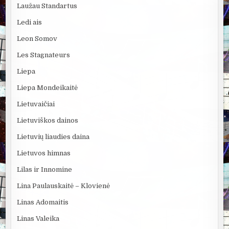
Laužau Standartus
Ledi ais
Leon Somov
Les Stagnateurs
Liepa
Liepa Mondeikaitė
Lietuvaičiai
Lietuviškos dainos
Lietuvių liaudies daina
Lietuvos himnas
Lilas ir Innomine
Lina Paulauskaitė – Klovienė
Linas Adomaitis
Linas Valeika