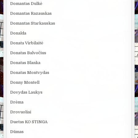
Domantas Dulkė
Domantas Razauskas
Domantas Starkauskas
Donalda
Donata Virbilaitė
Donatas Balvočius
Donatas Blanka
Donatas Montvydas
Donny Montell
Dovydas Laukys
Drėma
Drovuoliai
Duetas KO STINGA
Dūmas