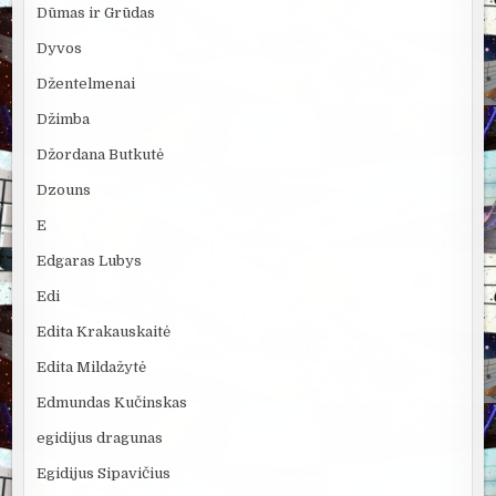
Dūmas ir Grūdas
Dyvos
Džentelmenai
Džimba
Džordana Butkutė
Dzouns
E
Edgaras Lubys
Edi
Edita Krakauskaitė
Edita Mildažytė
Edmundas Kučinskas
egidijus dragunas
Egidijus Sipavičius