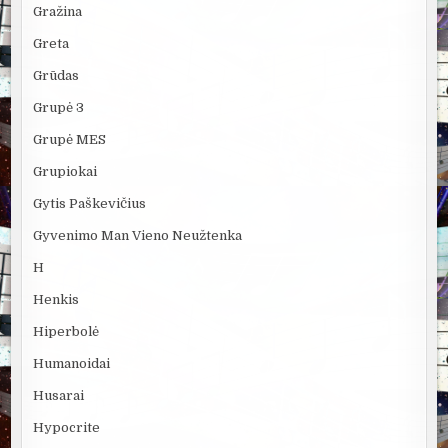
Gražina
Greta
Grūdas
Grupė 3
Grupė MES
Grupiokai
Gytis Paškevičius
Gyvenimo Man Vieno Neužtenka
H
Henkis
Hiperbolė
Humanoidai
Husarai
Hypocrite