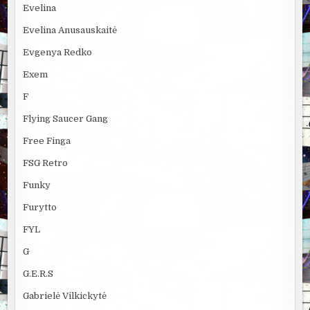
Evelina
Evelina Anusauskaitė
Evgenya Redko
Exem
F
Flying Saucer Gang
Free Finga
FSG Retro
Funky
Furytto
FYL
G
G.E.R.S
Gabrielė Vilkickytė