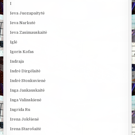
I
Ieva Juozapaitytė
Ieva Narkutė
Ieva Zasimauskaitė
Iglė
Igoris Kofas
Indraja
Indrė Dirgėlaitė
Indrė Stonkuvienė
Inga Jankauskaitė
Inga Valinskienė
Ingrida Ru
Irena Jokšienė
Irena Starošaitė