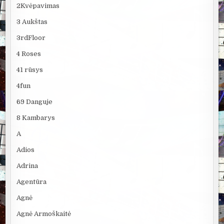
2Kvėpavimas
3 Aukštas
3rdFloor
4 Roses
41 rūsys
4fun
69 Danguje
8 Kambarys
A
Adios
Adrina
Agentūra
Agnė
Agnė Armoškaitė