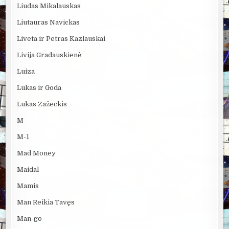
Liudas Mikalauskas
Liutauras Navickas
Liveta ir Petras Kazlauskai
Livija Gradauskienė
Luiza
Lukas ir Goda
Lukas Zažeckis
M
M-1
Mad Money
Maidal
Mamis
Man Reikia Tavęs
Man-go