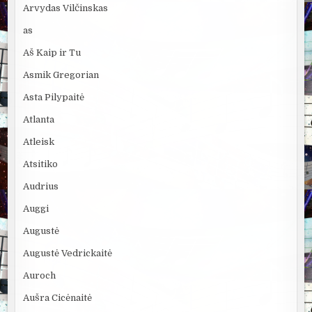
Arvydas Vilčinskas
as
Aš Kaip ir Tu
Asmik Gregorian
Asta Pilypaitė
Atlanta
Atleisk
Atsitiko
Audrius
Auggi
Augustė
Augustė Vedrickaitė
Auroch
Aušra Cicėnaitė