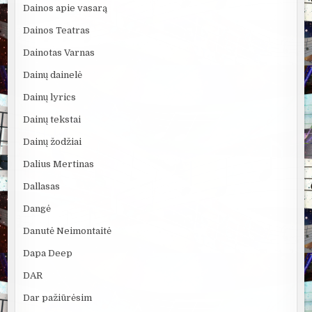
Dainos apie vasarą
Dainos Teatras
Dainotas Varnas
Dainų dainelė
Dainų lyrics
Dainų tekstai
Dainų žodžiai
Dalius Mertinas
Dallasas
Dangė
Danutė Neimontaitė
Dapa Deep
DAR
Dar pažiūrėsim