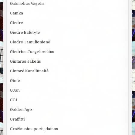
Gabrielius Vagelis
Gamka
Giedrė
Giedrė Balutytė
Giedrė Tamulionienė
Giedrius Jurgelevičius
Gintaras Jakelis
Gintarė Karaliūnaitė
Gintė
GJan
GOI
Golden Age
Graffitti
Gražiausios poetų dainos