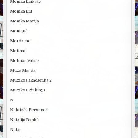
Monika Linkytė
Monika Liu
Monika Marija
Moniqué
Morda mc
Motinai
Motinos Valsas
Muza Magda
Muzikos akademija 2
Muzikos Rinkinys
N
Naktinės Personos
Natalija Bunkė
Natas