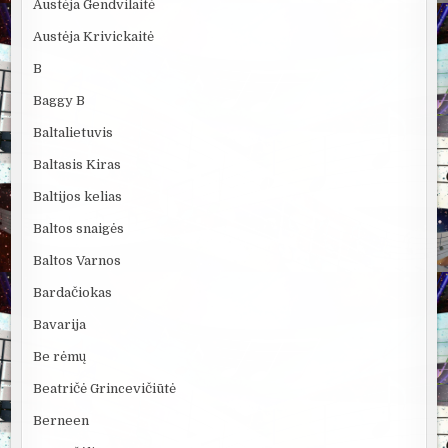
Austėja Gendvilaitė
Austėja Krivickaitė
B
Baggy B
Baltalietuvis
Baltasis Kiras
Baltijos kelias
Baltos snaigės
Baltos Varnos
Bardačiokas
Bavarija
Be rėmų
Beatričė Grincevičiūtė
Berneen