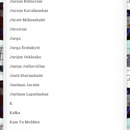
Juozas Butnorius
Juozas Kavaliauskas
Jūratė Miliauskaitė
Jūreiviai
Jurga
Jurga Šeduikytė
Jurijus Veklenko
Justas Juškevičius
Justė Starinskaitė
Justinas Jarutis
Justinas Lapatinskas
K
Kafka
Kam Tu Meldies