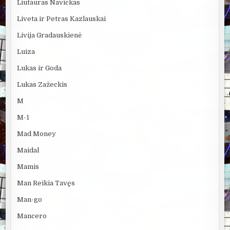
Liutauras Navickas
Liveta ir Petras Kazlauskai
Livija Gradauskienė
Luiza
Lukas ir Goda
Lukas Zažeckis
M
M-1
Mad Money
Maidal
Mamis
Man Reikia Tavęs
Man-go
Mancero