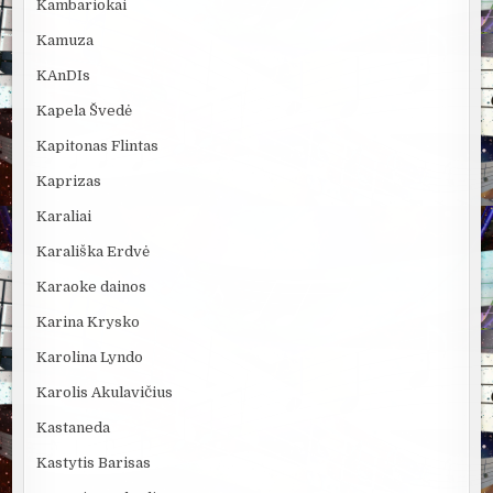
Kambariokai
Kamuza
KAnDIs
Kapela Švedė
Kapitonas Flintas
Kaprizas
Karaliai
Karališka Erdvė
Karaoke dainos
Karina Krysko
Karolina Lyndo
Karolis Akulavičius
Kastaneda
Kastytis Barisas