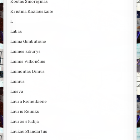
Kostas Smoriginas
Kristina Kazlauskaitė
L
Labas
Laima Gimbutienė
Laimės žiburys
Laimis Vilkončius
Laimontas Dinius
Lainius
Laisva
Laura Remeikienė
Lauris Reiniks
Lauros studija
Laužau Standartus