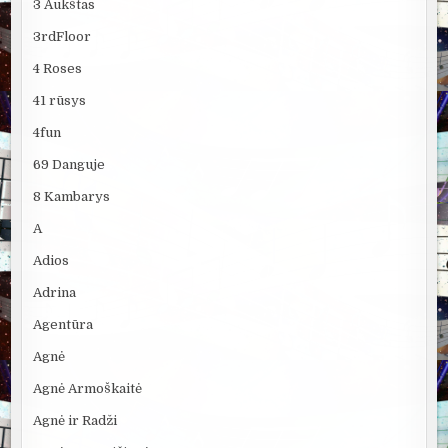
3 Aukštas
3rdFloor
4 Roses
41 rūsys
4fun
69 Danguje
8 Kambarys
A
Adios
Adrina
Agentūra
Agnė
Agnė Armoškaitė
Agnė ir Radži