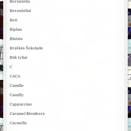
Bernužėlia
Bernužėliai
Beti
Biplan
Blatata
Braškės Šokolade
Būk tyliai
C
CACA
Camille
Camilly
Cappuccino
Caramel Members
Carmella