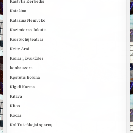
Kastytis Kerbedis
Katažina
Katažina Nemycko
Kazimieras Jakutis
Keistuolių teatras
Keite Arai
Kelias į žvaigždes
kenhauzers
Kęstutis Bobina
Kigidi Karma
Kitava
Kitos
Kodas
Kol Tu ieškojai sparnų