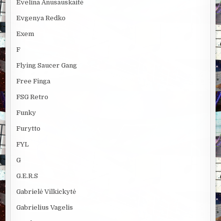
Evelina Anusauskaitė
Evgenya Redko
Exem
F
Flying Saucer Gang
Free Finga
FSG Retro
Funky
Furytto
FYL
G
G.E.R.S
Gabrielė Vilkickytė
Gabrielius Vagelis