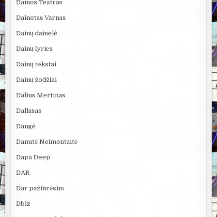
Dainos Teatras
Dainotas Varnas
Dainų dainelė
Dainų lyrics
Dainų tekstai
Dainų žodžiai
Dalius Mertinas
Dallasas
Dangė
Danutė Neimontaitė
Dapa Deep
DAR
Dar pažiūrėsim
Dblz