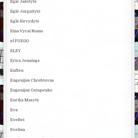
Eglė Jakštytė
Eglė Jurgaitytė
Eglė Sirvydytė
Eina Vyrai Namo
el FUEGO
ELEY
Erica Jennings
Euften
Eugenijus Chrebtovas
Eugenijus Ostapenko
Eurika Masytė
Eva
EveBei
Evelina