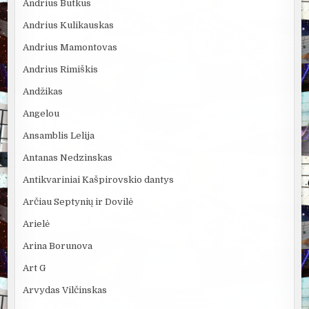
Andrius Butkus
Andrius Kulikauskas
Andrius Mamontovas
Andrius Rimiškis
Andžikas
Angelou
Ansamblis Lelija
Antanas Nedzinskas
Antikvariniai Kašpirovskio dantys
Arčiau Septynių ir Dovilė
Arielė
Arina Borunova
Art G
Arvydas Vilčinskas