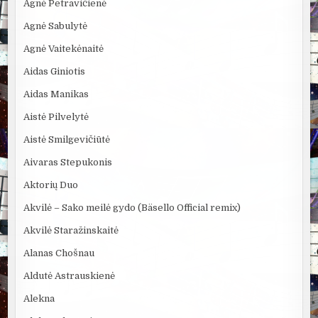
Agnė Petravičienė
Agnė Sabulytė
Agnė Vaitekėnaitė
Aidas Giniotis
Aidas Manikas
Aistė Pilvelytė
Aistė Smilgevičiūtė
Aivaras Stepukonis
Aktorių Duo
Akvilė – Sako meilė gydo (Bäsello Official remix)
Akvilė Staražinskaitė
Alanas Chošnau
Aldutė Astrauskienė
Alekna