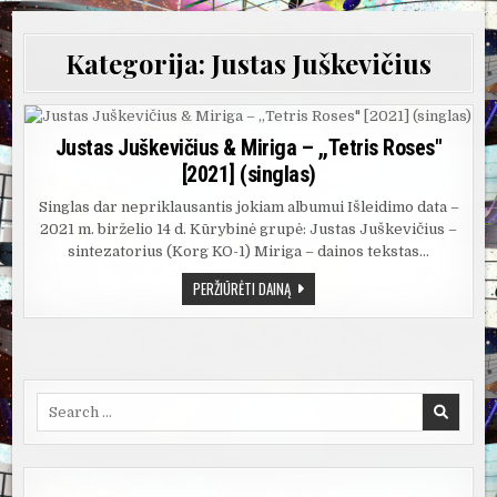
Kategorija:
Justas Juškevičius
Justas Juškevičius & Miriga – ,,Tetris Roses"
[2021] (singlas)
Singlas dar nepriklausantis jokiam albumui Išleidimo data –
2021 m. birželio 14 d. Kūrybinė grupė: Justas Juškevičius –
sintezatorius (Korg KO-1) Miriga – dainos tekstas…
JUSTAS
PERŽIŪRĖTI DAINĄ
JUŠKEVIČIUS
&
MIRIGA
–
,,TETRIS
ROSES"
[2021]
(SINGLAS)
Search
for: