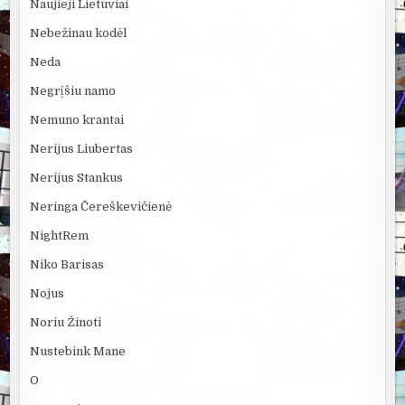
Naujieji Lietuviai
Nebežinau kodėl
Neda
Negrįšiu namo
Nemuno krantai
Nerijus Liubertas
Nerijus Stankus
Neringa Čereškevičienė
NightRem
Niko Barisas
Nojus
Noriu Žinoti
Nustebink Mane
O