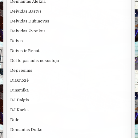
Deimantas Alekna
Deividas Bastys
Deividas Dubinovas
Deividas Zvonkus
Deivis
Deivis ir Renata
Dėl to pasaulis nesustoja
Depresinis
Diagnozė
Dinamika
DJ Dalgis
DJ Karka
Dole
Domantas Dulkė