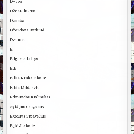
Dyvos
Džentelmenai
Džimba
Džordana Butkutė
Dzouns
E
Edgaras Lubys
Edi
Edita Krakauskaitė
Edita Mildažytė
Edmundas Kučinskas
egidijus dragunas
Egidijus Sipavičius
Eglė Jackaitė