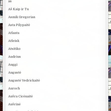
as
Aš Kaip ir Tu
Asmik Gregorian
Asta Pilypaitė
Atlanta
Atleisk
Atsitiko
Audrius
Auggi
Augustė
Augustė Vedrickaitė
Auroch
Aušra Cicėnaitė
Aušrinė