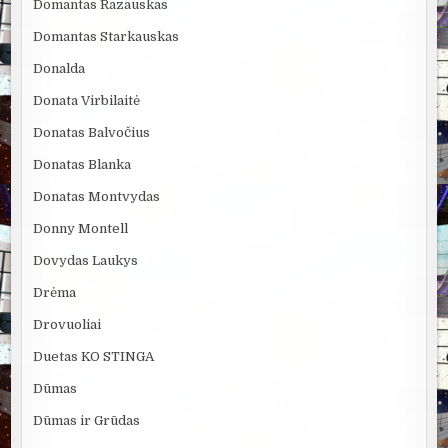
Domantas Razauskas
Domantas Starkauskas
Donalda
Donata Virbilaitė
Donatas Balvočius
Donatas Blanka
Donatas Montvydas
Donny Montell
Dovydas Laukys
Drėma
Drovuoliai
Duetas KO STINGA
Dūmas
Dūmas ir Grūdas