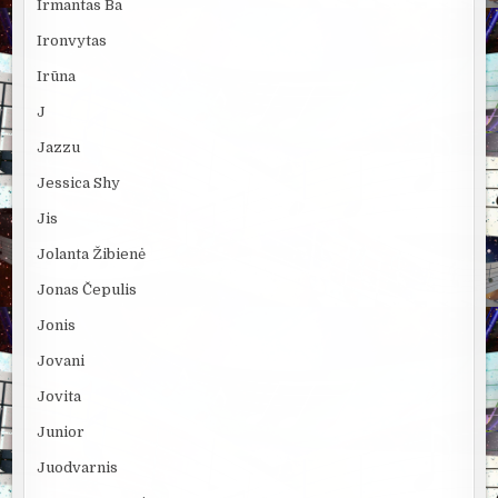
Irmantas Ba
Ironvytas
Irūna
J
Jazzu
Jessica Shy
Jis
Jolanta Žibienė
Jonas Čepulis
Jonis
Jovani
Jovita
Junior
Juodvarnis