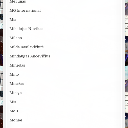
Merūnas
MG International
Mia
Mikalojus Novikas
Milano
Milda Rasilavičiūtė
Mindaugas Ancevičius
Minedas
Mino
Miražas
Miriga
Mis
MoB
Monee