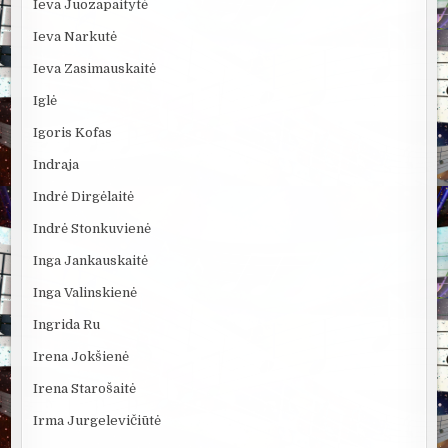
Ieva Juozapaitytė
Ieva Narkutė
Ieva Zasimauskaitė
Iglė
Igoris Kofas
Indraja
Indrė Dirgėlaitė
Indrė Stonkuvienė
Inga Jankauskaitė
Inga Valinskienė
Ingrida Ru
Irena Jokšienė
Irena Starošaitė
Irma Jurgelevičiūtė