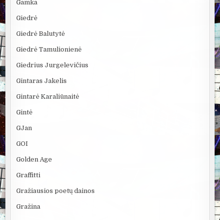
Gamka
Giedrė
Giedrė Balutytė
Giedrė Tamulionienė
Giedrius Jurgelevičius
Gintaras Jakelis
Gintarė Karaliūnaitė
Gintė
GJan
GOI
Golden Age
Graffitti
Gražiausios poetų dainos
Gražina