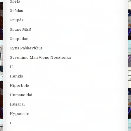
Greta
Grūdas
Grupė 3
Grupė MES
Grupiokai
Gytis Paškevičius
Gyvenimo Man Vieno Neužtenka
H
Henkis
Hiperbolė
Humanoidai
Husarai
Hypocrite
I