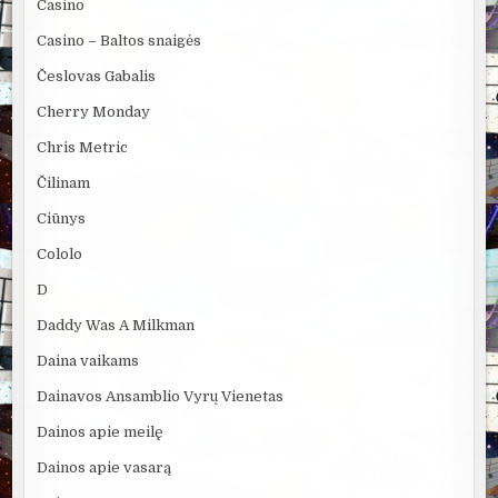
Casino
Casino – Baltos snaigės
Česlovas Gabalis
Cherry Monday
Chris Metric
Čilinam
Ciūnys
Cololo
D
Daddy Was A Milkman
Daina vaikams
Dainavos Ansamblio Vyrų Vienetas
Dainos apie meilę
Dainos apie vasarą