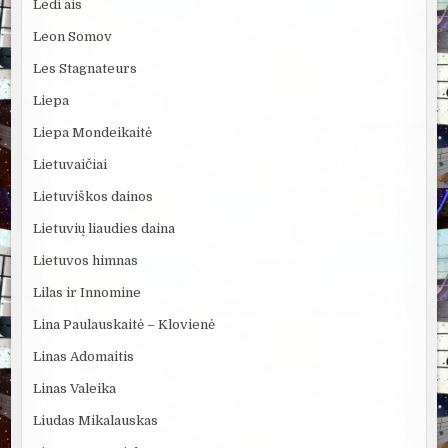
Ledi ais
Leon Somov
Les Stagnateurs
Liepa
Liepa Mondeikaitė
Lietuvaičiai
Lietuviškos dainos
Lietuvių liaudies daina
Lietuvos himnas
Lilas ir Innomine
Lina Paulauskaitė – Klovienė
Linas Adomaitis
Linas Valeika
Liudas Mikalauskas