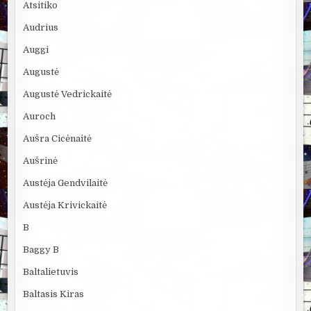
Atsitiko
Audrius
Auggi
Augustė
Augustė Vedrickaitė
Auroch
Aušra Cicėnaitė
Aušrinė
Austėja Gendvilaitė
Austėja Krivickaitė
B
Baggy B
Baltalietuvis
Baltasis Kiras