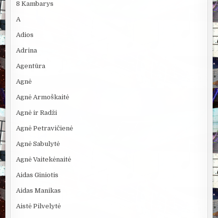
8 Kambarys
A
Adios
Adrina
Agentūra
Agnė
Agnė Armoškaitė
Agnė ir Radži
Agnė Petravičienė
Agnė Sabulytė
Agnė Vaitekėnaitė
Aidas Giniotis
Aidas Manikas
Aistė Pilvelytė