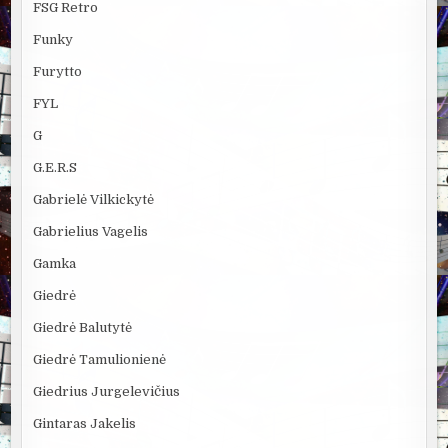
FSG Retro
Funky
Furytto
FYL
G
G.E.R.S
Gabrielė Vilkickytė
Gabrielius Vagelis
Gamka
Giedrė
Giedrė Balutytė
Giedrė Tamulionienė
Giedrius Jurgelevičius
Gintaras Jakelis