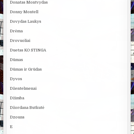
Donatas Montvydas
Donny Montell
Dovydas Laukys
Drėma
Drovuoliai
Duetas KO STINGA
Dūmas
Dūmas ir Grūdas
Dyvos
Džentelmenai
Džimba
Džordana Butkutė
Dzouns
E