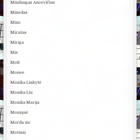
Mindaugas Ancevičius
Minedas
Mino
Miražas
Miriga
Mis
MoB
Monee
Monika Linkytė
Monika Liu
Monika Marija
Moniqué
Morda mc
Motinai