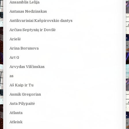
Ansamblis Lelija
Antanas Nedzinskas
Antikvariniai Kašpirovskio dantys
Arčiau Septynių ir Dovilė
Arielė
Arina Borunova
Art G
Arvydas Vilčinskas
as
Aš Kaip ir Tu
Asmik Gregorian
Asta Pilypaitė
Atlanta
Atleisk