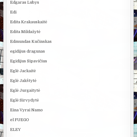
Edgaras Lubys
Edi
Edita Krakauskaitė
Edita Mildažytė
Edmundas Kučinskas
egidijus dragunas
Egidijus Sipavičius
Eglė Jackaitė
Eglė Jakštytė
Eglė Jurgaitytė
Eglė Sirvydytė
Eina Vyrai Namo
el FUEGO
ELEY