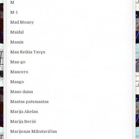
M
M-1
Mad Money
Maidal
Mamis
Man Reikia Tavęs
Man-go
Mancero
Mango
Mano daina
Mantas patsmantas
Marija Akelan
Marija Beržė
Marijonas Mikutavičius