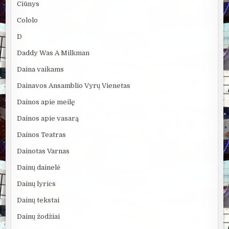
Ciūnys
Cololo
D
Daddy Was A Milkman
Daina vaikams
Dainavos Ansamblio Vyrų Vienetas
Dainos apie meilę
Dainos apie vasarą
Dainos Teatras
Dainotas Varnas
Dainų dainelė
Dainų lyrics
Dainų tekstai
Dainų žodžiai