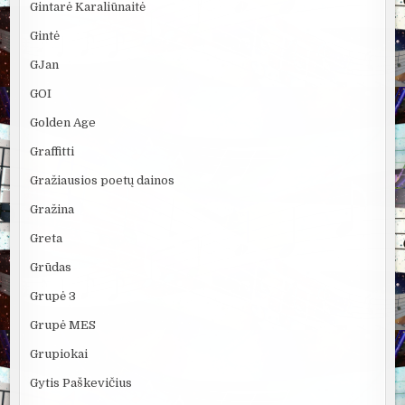
Gintarė Karaliūnaitė
Gintė
GJan
GOI
Golden Age
Graffitti
Gražiausios poetų dainos
Gražina
Greta
Grūdas
Grupė 3
Grupė MES
Grupiokai
Gytis Paškevičius