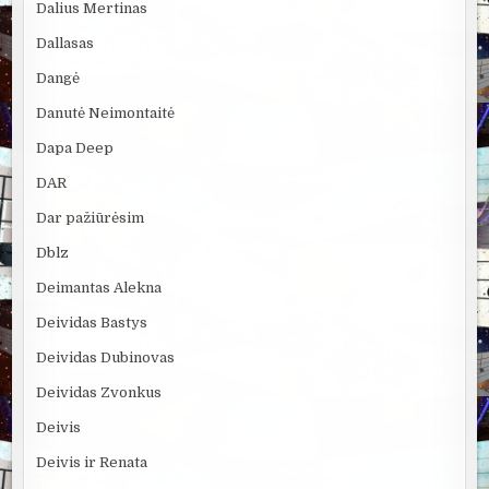
Dalius Mertinas
Dallasas
Dangė
Danutė Neimontaitė
Dapa Deep
DAR
Dar pažiūrėsim
Dblz
Deimantas Alekna
Deividas Bastys
Deividas Dubinovas
Deividas Zvonkus
Deivis
Deivis ir Renata