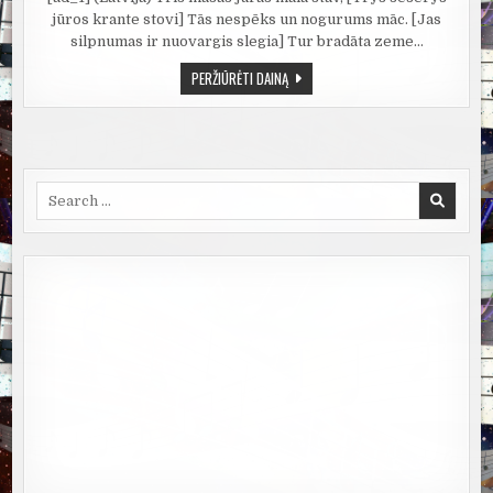
jūros krante stovi] Tās nespēks un nogurums māc. [Jas
silpnumas ir nuovargis slegia] Tur bradāta zeme…
BUNDA
PERŽIŪRĖTI DAINĄ
JAU
BALTIJA
(BALTIJOS
KELIAS)
Search
for: