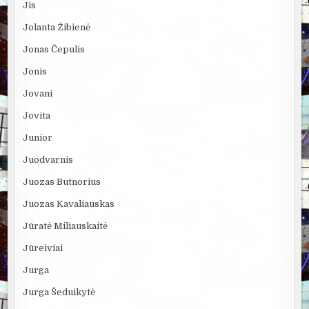
Jis
Jolanta Žibienė
Jonas Čepulis
Jonis
Jovani
Jovita
Junior
Juodvarnis
Juozas Butnorius
Juozas Kavaliauskas
Jūratė Miliauskaitė
Jūreiviai
Jurga
Jurga Šeduikytė