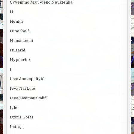
Gyvenimo Man Vieno Neužtenka
H
Henkis
Hiperbolė
Humanoidai
Husarai
Hypocrite
I
Ieva Juozapaitytė
Ieva Narkutė
Ieva Zasimauskaitė
Iglė
Igoris Kofas
Indraja