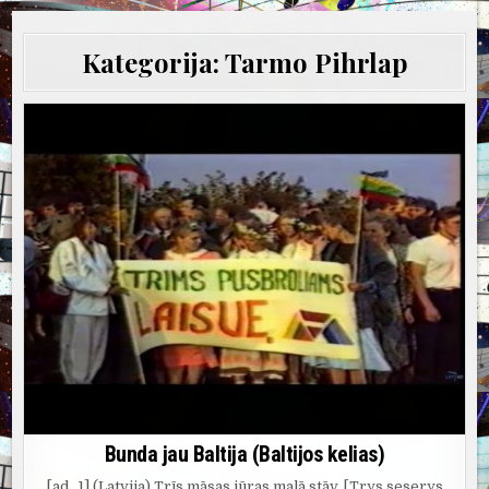
Kategorija:
Tarmo Pihrlap
Bunda jau Baltija (Baltijos kelias)
[ad_1] (Latvija) Trīs māsas jūras malā stāv, [Trys seserys