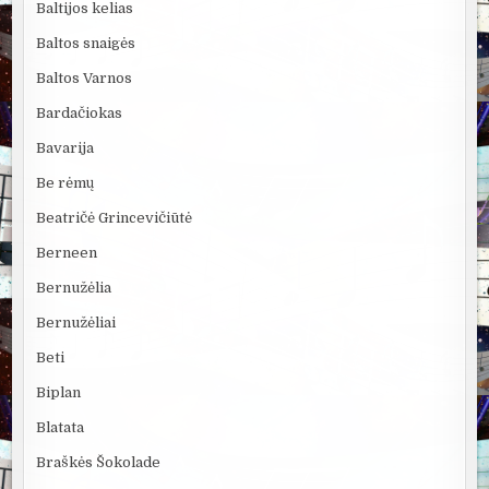
Baltijos kelias
Baltos snaigės
Baltos Varnos
Bardačiokas
Bavarija
Be rėmų
Beatričė Grincevičiūtė
Berneen
Bernužėlia
Bernužėliai
Beti
Biplan
Blatata
Braškės Šokolade