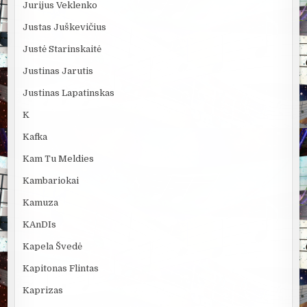
Jurijus Veklenko
Justas Juškevičius
Justė Starinskaitė
Justinas Jarutis
Justinas Lapatinskas
K
Kafka
Kam Tu Meldies
Kambariokai
Kamuza
KAnDIs
Kapela Švedė
Kapitonas Flintas
Kaprizas