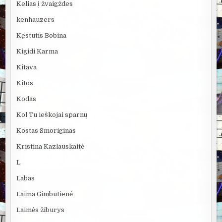
Kelias į žvaigždes
kenhauzers
Kęstutis Bobina
Kigidi Karma
Kitava
Kitos
Kodas
Kol Tu ieškojai sparnų
Kostas Smoriginas
Kristina Kazlauskaitė
L
Labas
Laima Gimbutienė
Laimės žiburys