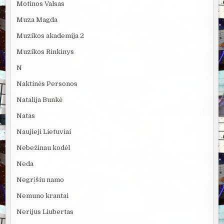
Motinos Valsas
Muza Magda
Muzikos akademija 2
Muzikos Rinkinys
N
Naktinės Personos
Natalija Bunkė
Natas
Naujieji Lietuviai
Nebežinau kodėl
Neda
Negrįšiu namo
Nemuno krantai
Nerijus Liubertas