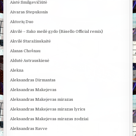
Aistė Smilgevičiūtė
Aivaras Stepukonis
Aktorių Duo
Akvilė – Sako meilė gydo (Bäsello Official remix)
Akvilė Staražinskaitė
Alanas Chošnau
Aldutė Astrauskienė
Alekna
Aleksandras Dirmantas
Aleksandras Makejevas
Aleksandras Makejevas mirazas
Aleksandras Makejevas mirazas lyrics
Aleksandras Makejevas mirazas zodziai
Aleksandras Ravve