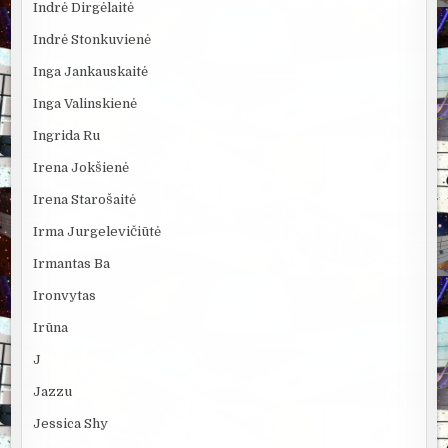
Indrė Dirgėlaitė
Indrė Stonkuvienė
Inga Jankauskaitė
Inga Valinskienė
Ingrida Ru
Irena Jokšienė
Irena Starošaitė
Irma Jurgelevičiūtė
Irmantas Ba
Ironvytas
Irūna
J
Jazzu
Jessica Shy