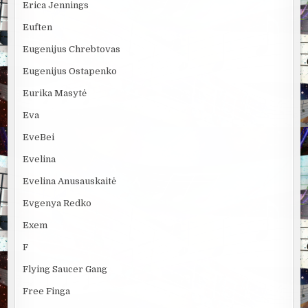
Erica Jennings
Euften
Eugenijus Chrebtovas
Eugenijus Ostapenko
Eurika Masytė
Eva
EveBei
Evelina
Evelina Anusauskaitė
Evgenya Redko
Exem
F
Flying Saucer Gang
Free Finga