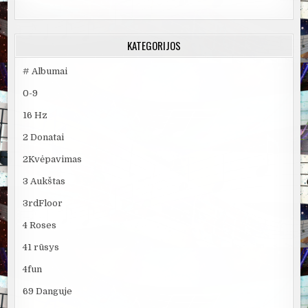
KATEGORIJOS
# Albumai
0-9
16 Hz
2 Donatai
2Kvėpavimas
3 Aukštas
3rdFloor
4 Roses
41 rūsys
4fun
69 Danguje