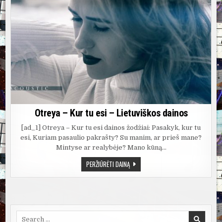
Otreya – Kur tu esi – Lietuviškos dainos
[ad_1] Otreya – Kur tu esi dainos žodžiai: Pasakyk, kur tu
esi, Kuriam pasaulio pakrašty? Su manim, ar prieš mane?
Mintyse ar realybėje? Mano kūną…
OTREYA
PERŽIŪRĖTI DAINĄ
–
KUR
TU
ESI
–
LIETUVIŠKOS
DAINOS
Search