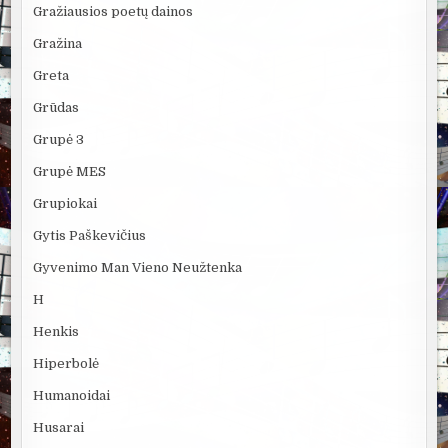
Gražiausios poetų dainos
Gražina
Greta
Grūdas
Grupė 3
Grupė MES
Grupiokai
Gytis Paškevičius
Gyvenimo Man Vieno Neužtenka
H
Henkis
Hiperbolė
Humanoidai
Husarai