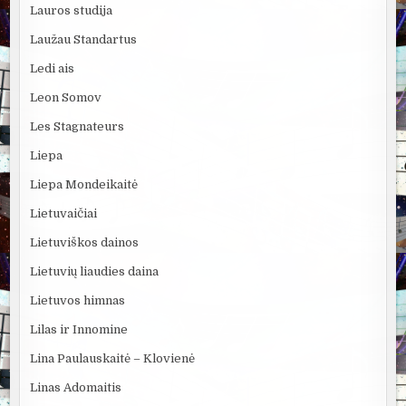
Lauros studija
Laužau Standartus
Ledi ais
Leon Somov
Les Stagnateurs
Liepa
Liepa Mondeikaitė
Lietuvaičiai
Lietuviškos dainos
Lietuvių liaudies daina
Lietuvos himnas
Lilas ir Innomine
Lina Paulauskaitė – Klovienė
Linas Adomaitis