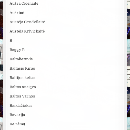
Aušra Cicėnaitė
Aušrinė
Austėja Gendvilaitė
Austėja Krivickaitė
B
Baggy B
Baltalietuvis
Baltasis Kiras
Baltijos kelias
Baltos snaigės
Baltos Varnos
Bardačiokas
Bavarija
Be rėmų