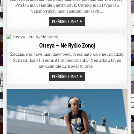
Prašau man šiandien netrukdyk, Užteko man tavęs jau
vakar Prašau man šiandien nerašyk,…
OTREYA
PERŽIŪRĖTI DAINĄ
–
ATIDEDAM
IKI
RYT
Otreya – Ne Ryšio Zonoj
Žodžiai: Per tave man daug bėdų, Nesimato galo nei pradžių,
Šypsais, kai aš išeinu, Aš to nesuprantu.. Negirdžiu tavęs
jau daug dienų, Kodėl tu prie…
OTREYA
PERŽIŪRĖTI DAINĄ
–
NE
RYŠIO
ZONOJ