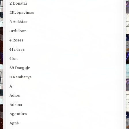
2 Donatai
2Kvėpavimas
3 Aukštas
3rdFloor
4 Roses
41 rūsys
4fun
69 Danguje
8 Kambarys
A
Adios
Adrina
Agentūra
Agnė