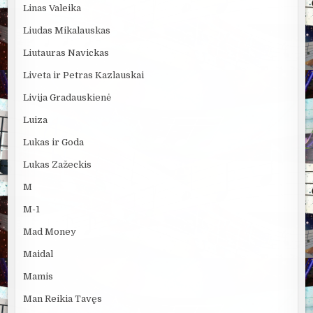
Linas Valeika
Liudas Mikalauskas
Liutauras Navickas
Liveta ir Petras Kazlauskai
Livija Gradauskienė
Luiza
Lukas ir Goda
Lukas Zažeckis
M
M-1
Mad Money
Maidal
Mamis
Man Reikia Tavęs