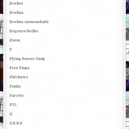
EveBei
Evelina
Evelina Anusauskaitė
Evgenya Redko
Exem
F
Flying Saucer Gang
Free Finga
FSG Retro
Funky
Furytto
FYL
G
G.E.R.S