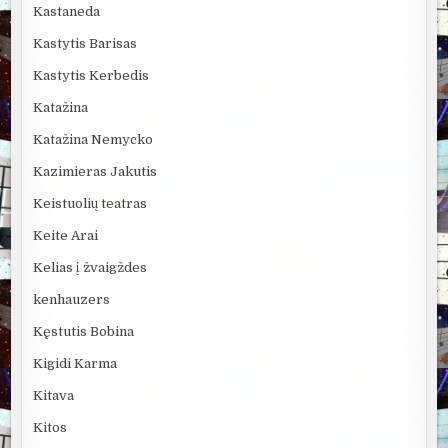
Kastaneda
Kastytis Barisas
Kastytis Kerbedis
Katažina
Katažina Nemycko
Kazimieras Jakutis
Keistuolių teatras
Keite Arai
Kelias į žvaigždes
kenhauzers
Kęstutis Bobina
Kigidi Karma
Kitava
Kitos