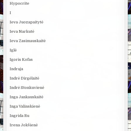
Hypocrite
I
Ieva Juozapaitytė
Ieva Narkutė
Ieva Zasimauskaitė
Iglė
Igoris Kofas
Indraja
Indrė Dirgėlaitė
Indrė Stonkuvienė
Inga Jankauskaitė
Inga Valinskienė
Ingrida Ru
Irena Jokšienė