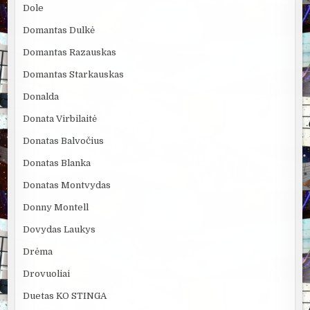
Dole
Domantas Dulkė
Domantas Razauskas
Domantas Starkauskas
Donalda
Donata Virbilaitė
Donatas Balvočius
Donatas Blanka
Donatas Montvydas
Donny Montell
Dovydas Laukys
Drėma
Drovuoliai
Duetas KO STINGA