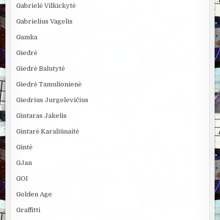
Gabrielė Vilkickytė
Gabrielius Vagelis
Gamka
Giedrė
Giedrė Balutytė
Giedrė Tamulionienė
Giedrius Jurgelevičius
Gintaras Jakelis
Gintarė Karaliūnaitė
Gintė
GJan
GOI
Golden Age
Graffitti