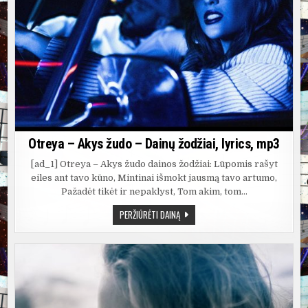
Otreya – Akys žudo – Dainų žodžiai, lyrics, mp3
[ad_1] Otreya – Akys žudo dainos žodžiai: Lūpomis rašyt
eiles ant tavo kūno, Mintinai išmokt jausmą tavo artumo,
Pažadėt tikėt ir nepaklyst, Tom akim, tom…
OTREYA
PERŽIŪRĖTI DAINĄ
–
AKYS
ŽUDO
–
DAINŲ
ŽODŽIAI,
LYRICS,
MP3