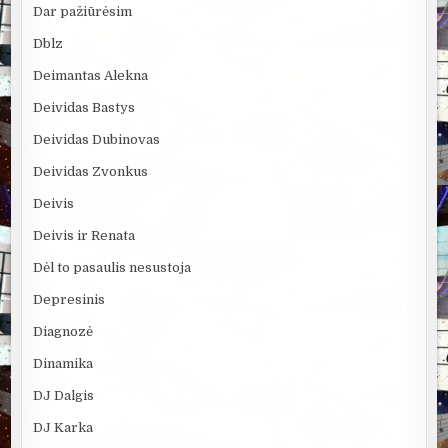
Dar pažiūrėsim
Dblz
Deimantas Alekna
Deividas Bastys
Deividas Dubinovas
Deividas Zvonkus
Deivis
Deivis ir Renata
Dėl to pasaulis nesustoja
Depresinis
Diagnozė
Dinamika
DJ Dalgis
DJ Karka