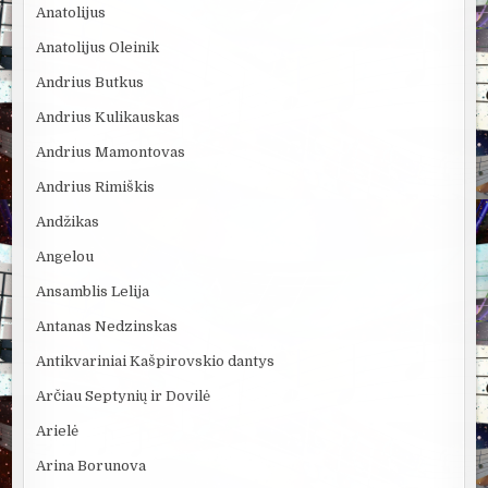
Anatolijus
Anatolijus Oleinik
Andrius Butkus
Andrius Kulikauskas
Andrius Mamontovas
Andrius Rimiškis
Andžikas
Angelou
Ansamblis Lelija
Antanas Nedzinskas
Antikvariniai Kašpirovskio dantys
Arčiau Septynių ir Dovilė
Arielė
Arina Borunova