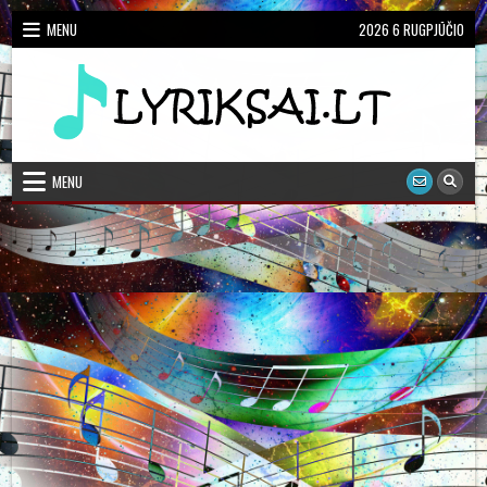
Skip
MENU
2026 6 RUGPJŪČIO
to
content
Dainų Žodžiai, Karaoke
Lietuviškų dainų žodžiai
MENU