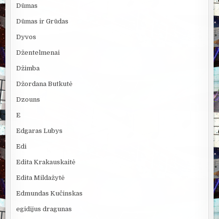
Dūmas
Dūmas ir Grūdas
Dyvos
Džentelmenai
Džimba
Džordana Butkutė
Dzouns
E
Edgaras Lubys
Edi
Edita Krakauskaitė
Edita Mildažytė
Edmundas Kučinskas
egidijus dragunas