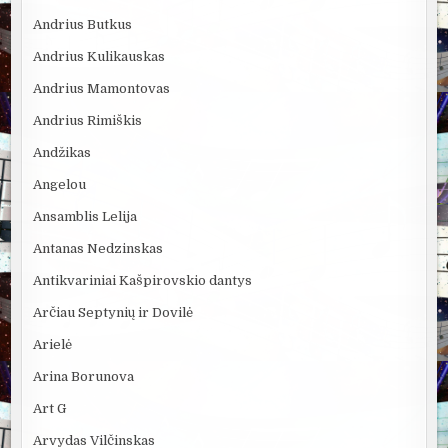
Andrius Butkus
Andrius Kulikauskas
Andrius Mamontovas
Andrius Rimiškis
Andžikas
Angelou
Ansamblis Lelija
Antanas Nedzinskas
Antikvariniai Kašpirovskio dantys
Arčiau Septynių ir Dovilė
Arielė
Arina Borunova
Art G
Arvydas Vilčinskas