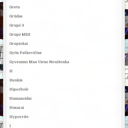
Greta
Grūdas
Grupė 3
Grupė MES
Grupiokai
Gytis Paškevičius
Gyvenimo Man Vieno Neužtenka
H
Henkis
Hiperbolė
Humanoidai
Husarai
Hypocrite
I