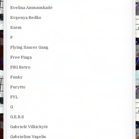
Evelina Anusauskaitė
Evgenya Redko
Exem
F
Flying Saucer Gang
Free Finga
FSG Retro
Funky
Furytto
FYL
G
G.E.R.S
Gabrielė Vilkickytė
Gabrielius Vagelis