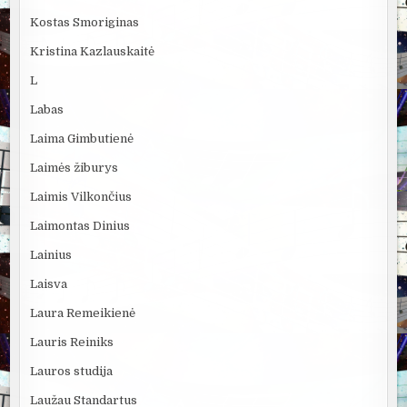
Kostas Smoriginas
Kristina Kazlauskaitė
L
Labas
Laima Gimbutienė
Laimės žiburys
Laimis Vilkončius
Laimontas Dinius
Lainius
Laisva
Laura Remeikienė
Lauris Reiniks
Lauros studija
Laužau Standartus