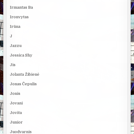
Irmantas Ba
Ironvytas
Irūna
J
Jazzu
Jessica Shy
Jis
Jolanta Žibienė
Jonas Čepulis
Jonis
Jovani
Jovita
Junior
Juodvarnis