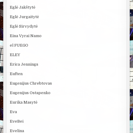
Eglė Jakštytė
Eglė Jurgaitytė
Eglė Sirvydytė
Eina Vyrai Namo
el FUEGO
ELEY
Erica Jennings
Euften
Eugenijus Chrebtovas
Eugenijus Ostapenko
Eurika Masytė
Eva
EveBei
Evelina