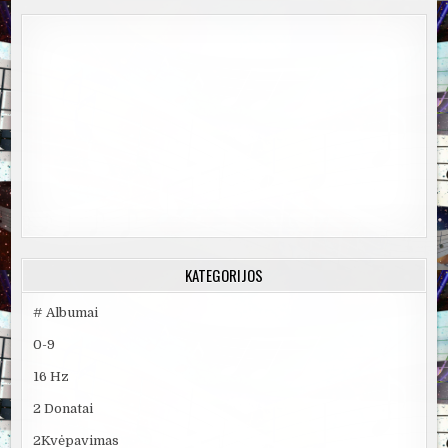
KATEGORIJOS
# Albumai
0-9
16 Hz
2 Donatai
2Kvėpavimas