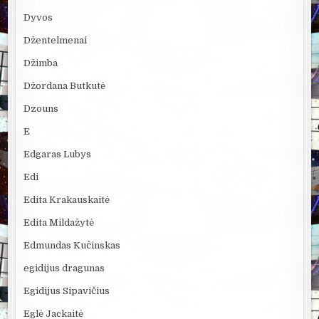
Dyvos
Džentelmenai
Džimba
Džordana Butkutė
Dzouns
E
Edgaras Lubys
Edi
Edita Krakauskaitė
Edita Mildažytė
Edmundas Kučinskas
egidijus dragunas
Egidijus Sipavičius
Eglė Jackaitė