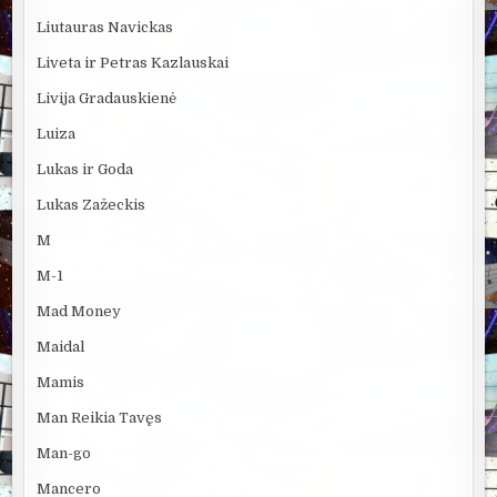
Liutauras Navickas
Liveta ir Petras Kazlauskai
Livija Gradauskienė
Luiza
Lukas ir Goda
Lukas Zažeckis
M
M-1
Mad Money
Maidal
Mamis
Man Reikia Tavęs
Man-go
Mancero