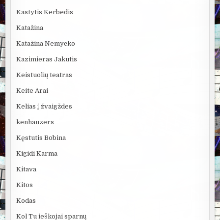
Kastytis Kerbedis
Katažina
Katažina Nemycko
Kazimieras Jakutis
Keistuolių teatras
Keite Arai
Kelias į žvaigždes
kenhauzers
Kęstutis Bobina
Kigidi Karma
Kitava
Kitos
Kodas
Kol Tu ieškojai sparnų