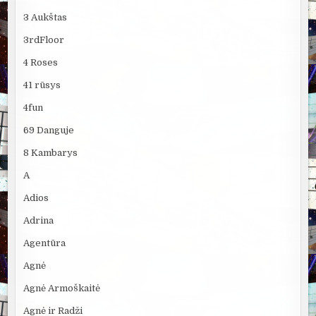
3 Aukštas
3rdFloor
4 Roses
41 rūsys
4fun
69 Danguje
8 Kambarys
A
Adios
Adrina
Agentūra
Agnė
Agnė Armoškaitė
Agnė ir Radži