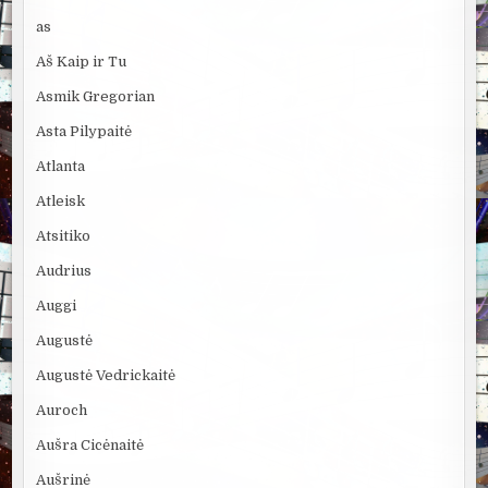
as
Aš Kaip ir Tu
Asmik Gregorian
Asta Pilypaitė
Atlanta
Atleisk
Atsitiko
Audrius
Auggi
Augustė
Augustė Vedrickaitė
Auroch
Aušra Cicėnaitė
Aušrinė