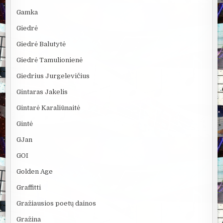
Gamka
Giedrė
Giedrė Balutytė
Giedrė Tamulionienė
Giedrius Jurgelevičius
Gintaras Jakelis
Gintarė Karaliūnaitė
Gintė
GJan
GOI
Golden Age
Graffitti
Gražiausios poetų dainos
Gražina