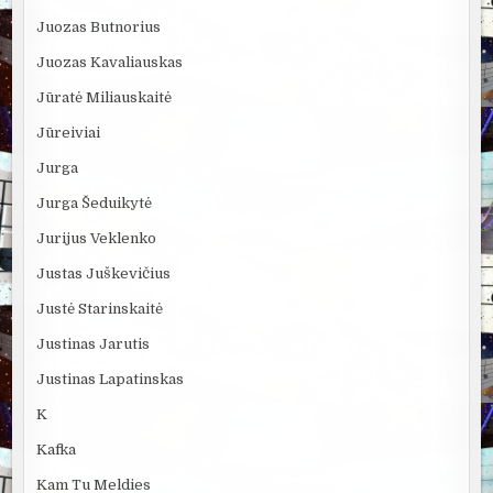
Juozas Butnorius
Juozas Kavaliauskas
Jūratė Miliauskaitė
Jūreiviai
Jurga
Jurga Šeduikytė
Jurijus Veklenko
Justas Juškevičius
Justė Starinskaitė
Justinas Jarutis
Justinas Lapatinskas
K
Kafka
Kam Tu Meldies