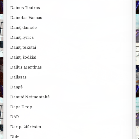
Dainos Teatras
Dainotas Varnas
Dainų dainelė
Dainų lyrics
Dainų tekstai
Dainų žodžiai
Dalius Mertinas
Dallasas
Dangė
Danutė Neimontaitė
Dapa Deep
DAR
Dar pažiūrėsim
Dblz