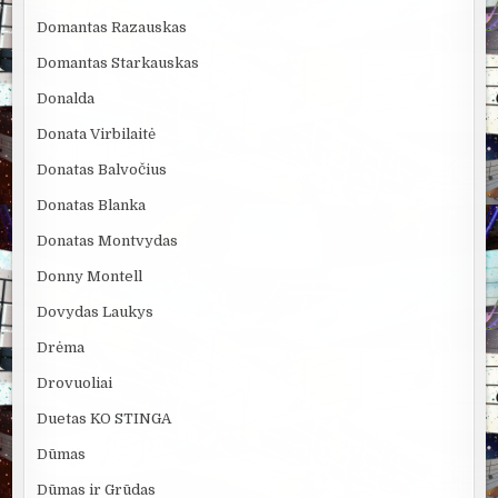
Domantas Razauskas
Domantas Starkauskas
Donalda
Donata Virbilaitė
Donatas Balvočius
Donatas Blanka
Donatas Montvydas
Donny Montell
Dovydas Laukys
Drėma
Drovuoliai
Duetas KO STINGA
Dūmas
Dūmas ir Grūdas