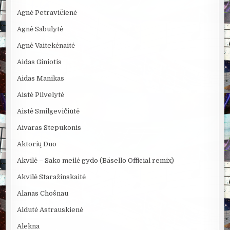
Agnė Petravičienė
Agnė Sabulytė
Agnė Vaitekėnaitė
Aidas Giniotis
Aidas Manikas
Aistė Pilvelytė
Aistė Smilgevičiūtė
Aivaras Stepukonis
Aktorių Duo
Akvilė – Sako meilė gydo (Bäsello Official remix)
Akvilė Staražinskaitė
Alanas Chošnau
Aldutė Astrauskienė
Alekna