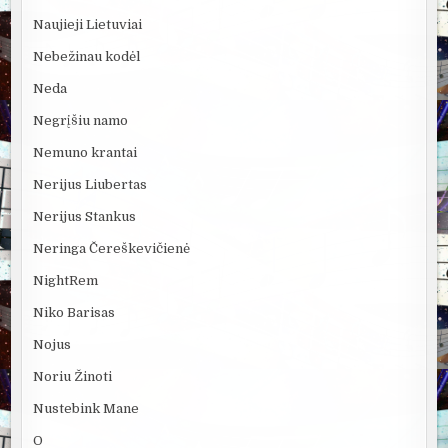
Naujieji Lietuviai
Nebežinau kodėl
Neda
Negrįšiu namo
Nemuno krantai
Nerijus Liubertas
Nerijus Stankus
Neringa Čereškevičienė
NightRem
Niko Barisas
Nojus
Noriu Žinoti
Nustebink Mane
O