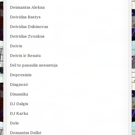
Deimantas Alekna
Deividas Bastys
Deividas Dubinovas
Deividas Zvonkus
Deivis
Deivis ir Renata
Dėl to pasaulis nesustoja
Depresinis
Diagnozė
Dinamika
DJ Dalgis
DJ Karka
Dole
Domantas Dulkė