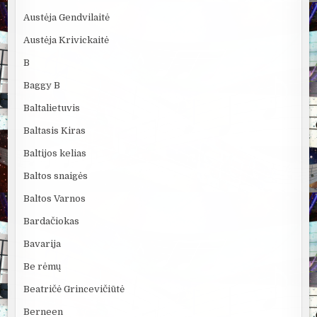
Austėja Gendvilaitė
Austėja Krivickaitė
B
Baggy B
Baltalietuvis
Baltasis Kiras
Baltijos kelias
Baltos snaigės
Baltos Varnos
Bardačiokas
Bavarija
Be rėmų
Beatričė Grincevičiūtė
Berneen