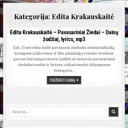
Kategorija:
Edita Krakauskaitė
Edita Krakauskaitė – Pavasariniai Žiedai – Dainų
žodžiai, lyrics, mp3
[ad_1] nereikia laukt pavasaris atplauks nelauktaikažką
brangaus padovanos ir liks amžinaigyvenimo švelnius
garsus kartojupavasario palikti aš nenoriu pavasariniai
žiedaitai saulės ir lietaus vaikairamybė džiaugsmas
tenegęsta…
EDITA
PERŽIŪRĖTI DAINĄ
KRAKAUSKAITĖ
–
PAVASARINIAI
ŽIEDAI
–
DAINŲ
ŽODŽIAI,
LYRICS,
Search
MP3
for: