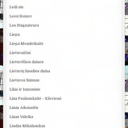
Ledi ais
Leon Somov
Les Stagnateurs
Liepa
Liepa Mondeikaitė
Lietuvaičiai
Lietuviškos dainos
Lietuvių liaudies daina
Lietuvos himnas
Lilas ir Innomine
Lina Paulauskaitė – Klovienė
Linas Adomaitis
Linas Valeika
Liudas Mikalauskas