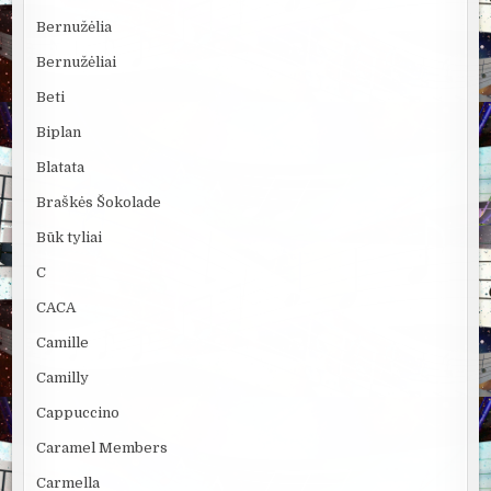
Bernužėlia
Bernužėliai
Beti
Biplan
Blatata
Braškės Šokolade
Būk tyliai
C
CACA
Camille
Camilly
Cappuccino
Caramel Members
Carmella