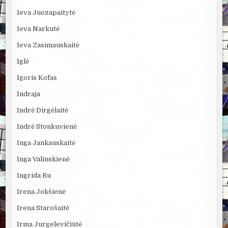
Ieva Juozapaitytė
Ieva Narkutė
Ieva Zasimauskaitė
Iglė
Igoris Kofas
Indraja
Indrė Dirgėlaitė
Indrė Stonkuvienė
Inga Jankauskaitė
Inga Valinskienė
Ingrida Ru
Irena Jokšienė
Irena Starošaitė
Irma Jurgelevičiūtė