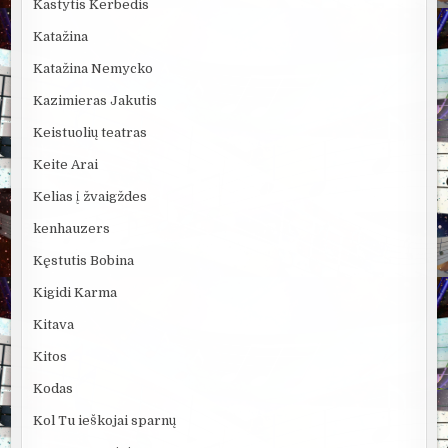
Kastytis Kerbedis
Katažina
Katažina Nemycko
Kazimieras Jakutis
Keistuolių teatras
Keite Arai
Kelias į žvaigždes
kenhauzers
Kęstutis Bobina
Kigidi Karma
Kitava
Kitos
Kodas
Kol Tu ieškojai sparnų