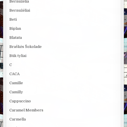
Bernužėlia
Bernužėliai
Beti
Biplan
Blatata
Braškės Šokolade
Būk tyliai
C
CACA
Camille
Camilly
Cappuccino
Caramel Members
Carmella