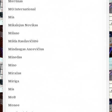
Merūnas
MG International
Mia
Mikalojus Novikas
Milano
Milda Rasilavičiūtė
Mindaugas Ancevičius
Minedas
Mino
Miražas
Miriga
Mis
MoB
Monee