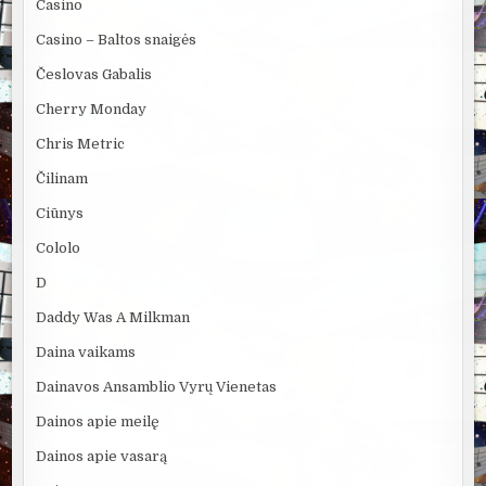
Casino
Casino – Baltos snaigės
Česlovas Gabalis
Cherry Monday
Chris Metric
Čilinam
Ciūnys
Cololo
D
Daddy Was A Milkman
Daina vaikams
Dainavos Ansamblio Vyrų Vienetas
Dainos apie meilę
Dainos apie vasarą