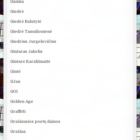
Gamka
Giedrė
Giedrė Balutytė
Giedrė Tamulionienė
Giedrius Jurgelevičius
Gintaras Jakelis
Gintarė Karaliūnaitė
Gintė
GJan
GOI
Golden Age
Graffitti
Gražiausios poetų dainos
Gražina