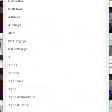
3 Aukštas
3rdFloor
4 Roses
41 rūsys
4fun
69 Danguje
8 Kambarys
A
Adios
Adrina
Agentūra
Agnė
Agnė Armoškaitė
Agnė ir Radži