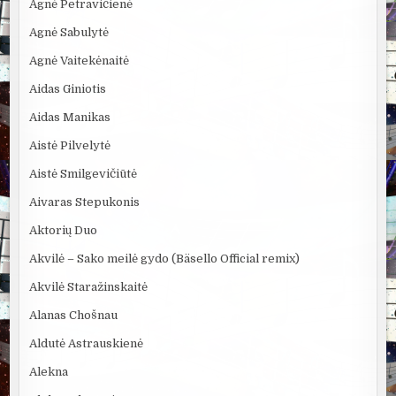
Agnė Petravičienė
Agnė Sabulytė
Agnė Vaitekėnaitė
Aidas Giniotis
Aidas Manikas
Aistė Pilvelytė
Aistė Smilgevičiūtė
Aivaras Stepukonis
Aktorių Duo
Akvilė – Sako meilė gydo (Bäsello Official remix)
Akvilė Staražinskaitė
Alanas Chošnau
Aldutė Astrauskienė
Alekna