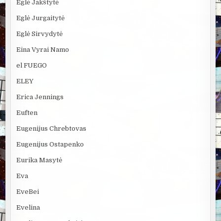
Eglė Jakštytė
Eglė Jurgaitytė
Eglė Sirvydytė
Eina Vyrai Namo
el FUEGO
ELEY
Erica Jennings
Euften
Eugenijus Chrebtovas
Eugenijus Ostapenko
Eurika Masytė
Eva
EveBei
Evelina