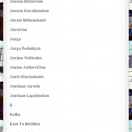
Juozas Butnorius
Juozas Kavaliauskas
Jūratė Miliauskaitė
Jūreiviai
Jurga
Jurga Šeduikytė
Jurijus Veklenko
Justas Juškevičius
Justė Starinskaitė
Justinas Jarutis
Justinas Lapatinskas
K
Kafka
Kam Tu Meldies