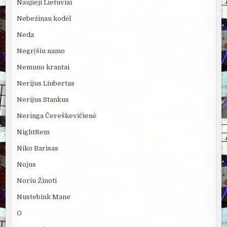
Naujieji Lietuviai
Nebežinau kodėl
Neda
Negrįšiu namo
Nemuno krantai
Nerijus Liubertas
Nerijus Stankus
Neringa Čereškevičienė
NightRem
Niko Barisas
Nojus
Noriu Žinoti
Nustebink Mane
O