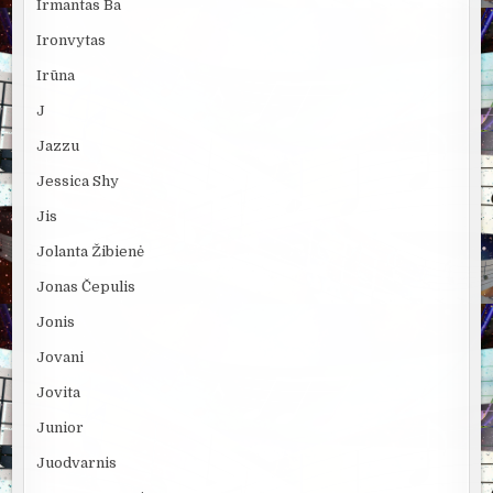
Irmantas Ba
Ironvytas
Irūna
J
Jazzu
Jessica Shy
Jis
Jolanta Žibienė
Jonas Čepulis
Jonis
Jovani
Jovita
Junior
Juodvarnis