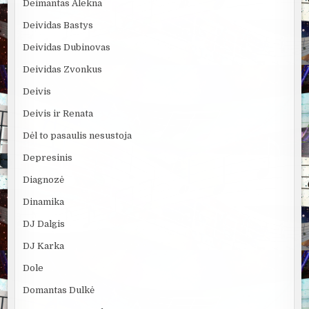
Deimantas Alekna
Deividas Bastys
Deividas Dubinovas
Deividas Zvonkus
Deivis
Deivis ir Renata
Dėl to pasaulis nesustoja
Depresinis
Diagnozė
Dinamika
DJ Dalgis
DJ Karka
Dole
Domantas Dulkė