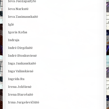
Ieva Juozapaitytė
Ieva Narkutė
Ieva Zasimauskaitė
Iglė
Igoris Kofas
Indraja
Indrė Dirgėlaitė
Indrė Stonkuvienė
Inga Jankauskaitė
Inga Valinskienė
Ingrida Ru
Irena Jokšienė
Irena Starošaitė
Irma Jurgelevičiūtė