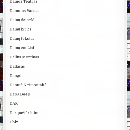
Dainos Teatras
Dainotas Varnas
Dainų dainelė
Dainų lyrics
Dainų tekstai
Dainų žodžiai
Dalius Mertinas
Dallasas
Dangė
Danutė Neimontaitė
Dapa Deep
DAR
Dar pažiūrėsim
Dblz