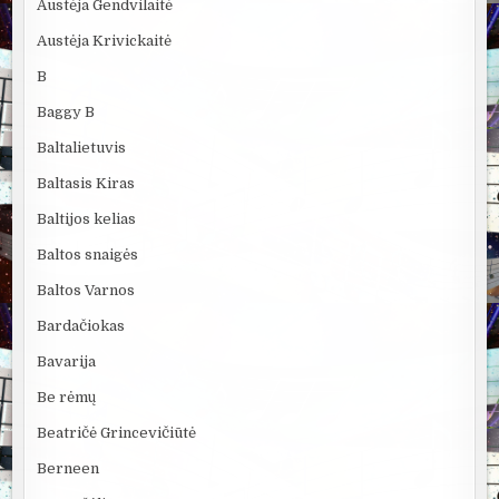
Austėja Gendvilaitė
Austėja Krivickaitė
B
Baggy B
Baltalietuvis
Baltasis Kiras
Baltijos kelias
Baltos snaigės
Baltos Varnos
Bardačiokas
Bavarija
Be rėmų
Beatričė Grincevičiūtė
Berneen