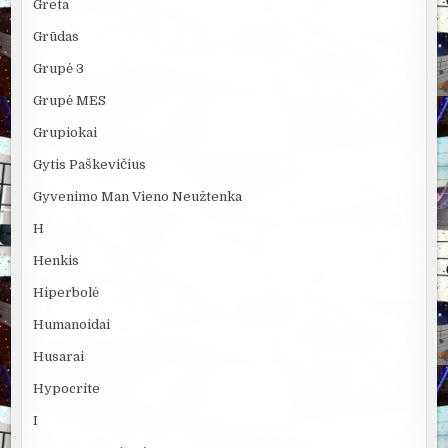
Greta
Grūdas
Grupė 3
Grupė MES
Grupiokai
Gytis Paškevičius
Gyvenimo Man Vieno Neužtenka
H
Henkis
Hiperbolė
Humanoidai
Husarai
Hypocrite
I