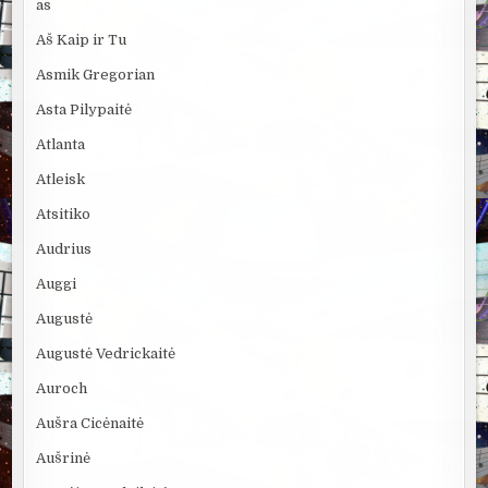
as
Aš Kaip ir Tu
Asmik Gregorian
Asta Pilypaitė
Atlanta
Atleisk
Atsitiko
Audrius
Auggi
Augustė
Augustė Vedrickaitė
Auroch
Aušra Cicėnaitė
Aušrinė