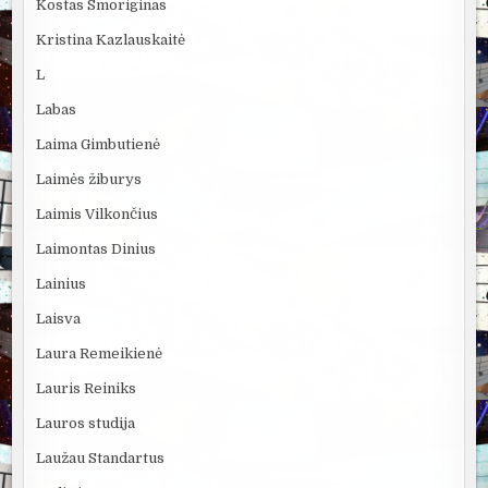
Kostas Smoriginas
Kristina Kazlauskaitė
L
Labas
Laima Gimbutienė
Laimės žiburys
Laimis Vilkončius
Laimontas Dinius
Lainius
Laisva
Laura Remeikienė
Lauris Reiniks
Lauros studija
Laužau Standartus