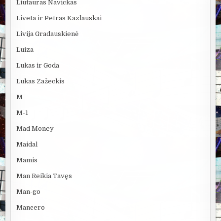
Liutauras Navickas
Liveta ir Petras Kazlauskai
Livija Gradauskienė
Luiza
Lukas ir Goda
Lukas Zažeckis
M
M-1
Mad Money
Maidal
Mamis
Man Reikia Tavęs
Man-go
Mancero