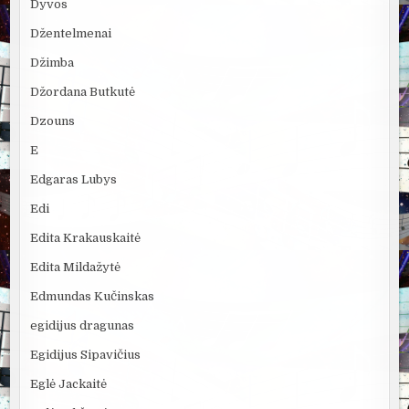
Dyvos
Džentelmenai
Džimba
Džordana Butkutė
Dzouns
E
Edgaras Lubys
Edi
Edita Krakauskaitė
Edita Mildažytė
Edmundas Kučinskas
egidijus dragunas
Egidijus Sipavičius
Eglė Jackaitė