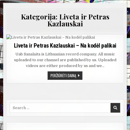
Kategorija:
Liveta ir Petras
Kazlauskai
Liveta ir Petras Kazlauskai – Na kodėl palikai
Uab Sanalaita is Lithuanian record company. All music
uploaded to our channel are published by us. Uploaded
videos are either produced by us and we…
LIVETA
PERŽIŪRĖTI DAINĄ
IR
PETRAS
KAZLAUSKAI
–
NA
KODĖL
PALIKAI
Search
for: