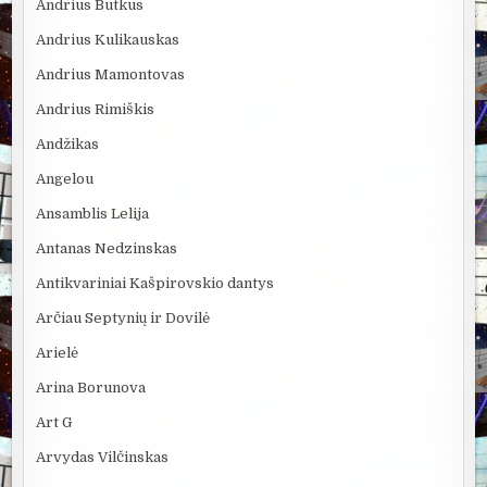
Andrius Butkus
Andrius Kulikauskas
Andrius Mamontovas
Andrius Rimiškis
Andžikas
Angelou
Ansamblis Lelija
Antanas Nedzinskas
Antikvariniai Kašpirovskio dantys
Arčiau Septynių ir Dovilė
Arielė
Arina Borunova
Art G
Arvydas Vilčinskas