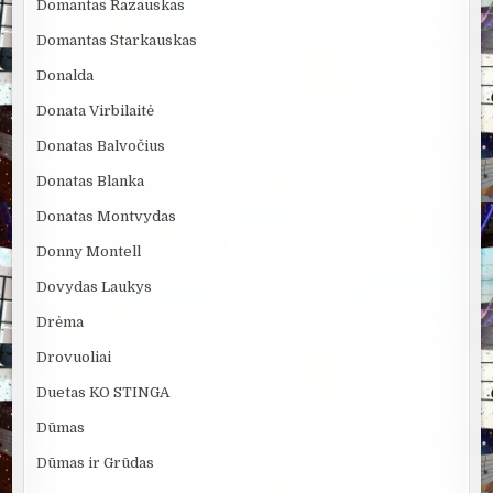
Domantas Razauskas
Domantas Starkauskas
Donalda
Donata Virbilaitė
Donatas Balvočius
Donatas Blanka
Donatas Montvydas
Donny Montell
Dovydas Laukys
Drėma
Drovuoliai
Duetas KO STINGA
Dūmas
Dūmas ir Grūdas