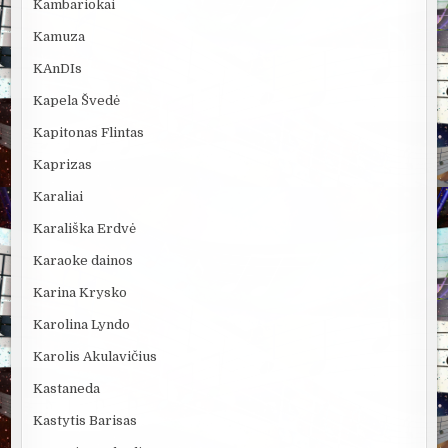
Kambariokai
Kamuza
KAnDIs
Kapela Švedė
Kapitonas Flintas
Kaprizas
Karaliai
Karališka Erdvė
Karaoke dainos
Karina Krysko
Karolina Lyndo
Karolis Akulavičius
Kastaneda
Kastytis Barisas