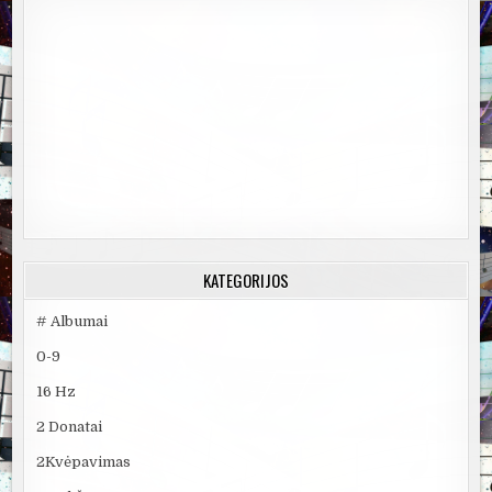
KATEGORIJOS
# Albumai
0-9
16 Hz
2 Donatai
2Kvėpavimas