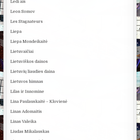
Ledi ais
Leon Somov
Les Stagnateurs
Liepa
Liepa Mondeikaitė
Lietuvaičiai
Lietuviškos dainos
Lietuvių liaudies daina
Lietuvos himnas
Lilas ir Innomine
Lina Paulauskaitė – Klovienė
Linas Adomaitis
Linas Valeika
Liudas Mikalauskas