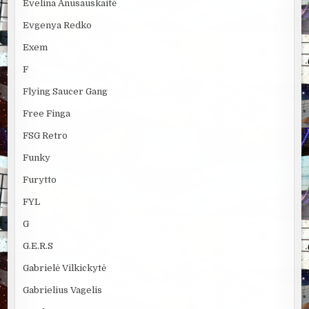
Evelina Anusauskaitė
Evgenya Redko
Exem
F
Flying Saucer Gang
Free Finga
FSG Retro
Funky
Furytto
FYL
G
G.E.R.S
Gabrielė Vilkickytė
Gabrielius Vagelis