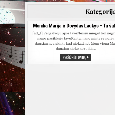
Kategorij
Monika Marija ir Dovydas Laukys – Tu šal
[ad_1] Vėl galvoju apie taveNeisiu miegot kol negr
namo pasitiksiu taveKai tu mano mintyse noriu
daugiau nesiskirti, kad niekad nebūtum viena M
daugiau nieko nereikia…
MONIKA
PERŽIŪRĖTI DAINĄ
MARIJA
IR
DOVYDAS
LAUKYS
–
TU
ŠALIA