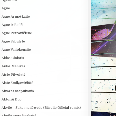
Agnė
Agnė Armoškaitė
Agnė ir Radži
Agnė Petravičienė
Agnė Sabulytė
Agnė Vaitekėnaitė
Aidas Giniotis
Aidas Manikas
Aistė Pilvelytė
Aistė Smilgevičiūtė
Aivaras Stepukonis
Aktorių Duo
Akvilė – Sako meilė gydo (Bäsello Official remix)
Akvilė Staražinskaitė