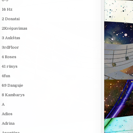
16 Hz
2 Donatai
2Kvėpavimas
3 Aukštas
3rdFloor
4 Roses
41 rūsys
4fun
69 Danguje
8 Kambarys
A
Adios
Adrina
Agentūra