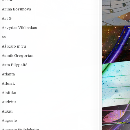
Arina Borunova
Art G
Arvydas Vilčinskas
as
Aš Kaip ir Tu
Asmik Gregorian
Asta Pilypaitė
Atlanta
Atleisk
Atsitiko
Audrius
Auggi
Augustė
Augustė Vedrickaitė