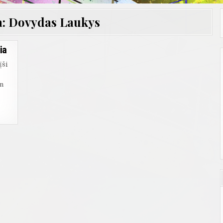
a:
Dovydas Laukys
ia
įši
an