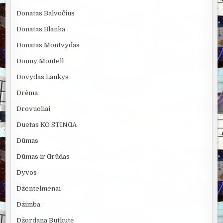
Donatas Balvočius
Donatas Blanka
Donatas Montvydas
Donny Montell
Dovydas Laukys
Drėma
Drovuoliai
Duetas KO STINGA
Dūmas
Dūmas ir Grūdas
Dyvos
Džentelmenai
Džimba
Džordana Butkutė