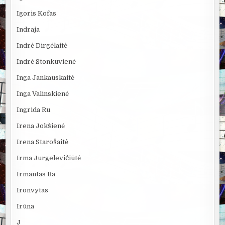
Igoris Kofas
Indraja
Indrė Dirgėlaitė
Indrė Stonkuvienė
Inga Jankauskaitė
Inga Valinskienė
Ingrida Ru
Irena Jokšienė
Irena Starošaitė
Irma Jurgelevičiūtė
Irmantas Ba
Ironvytas
Irūna
J