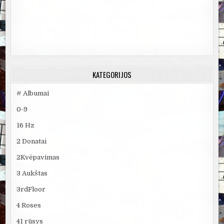
KATEGORIJOS
# Albumai
0-9
16 Hz
2 Donatai
2Kvėpavimas
3 Aukštas
3rdFloor
4 Roses
41 rūsys