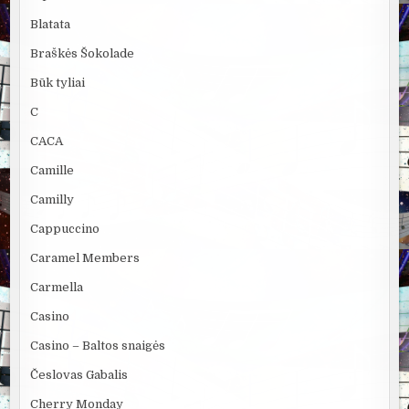
Blatata
Braškės Šokolade
Būk tyliai
C
CACA
Camille
Camilly
Cappuccino
Caramel Members
Carmella
Casino
Casino – Baltos snaigės
Česlovas Gabalis
Cherry Monday