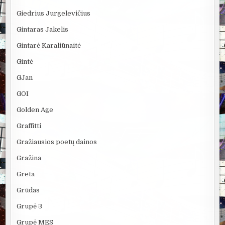
Giedrius Jurgelevičius
Gintaras Jakelis
Gintarė Karaliūnaitė
Gintė
GJan
GOI
Golden Age
Graffitti
Gražiausios poetų dainos
Gražina
Greta
Grūdas
Grupė 3
Grupė MES