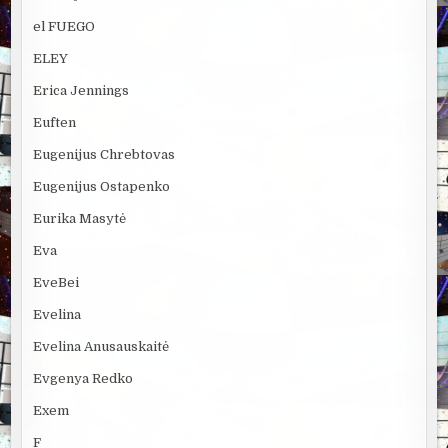
el FUEGO
ELEY
Erica Jennings
Euften
Eugenijus Chrebtovas
Eugenijus Ostapenko
Eurika Masytė
Eva
EveBei
Evelina
Evelina Anusauskaitė
Evgenya Redko
Exem
F