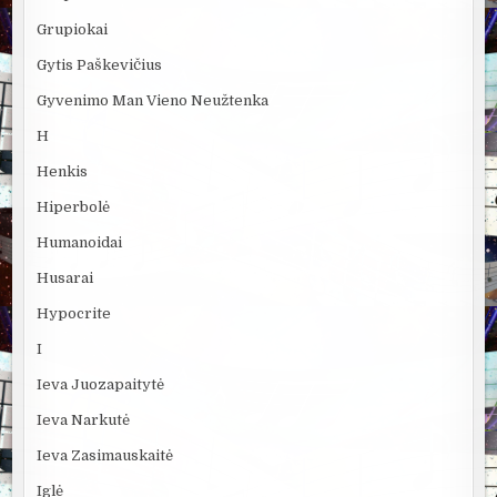
Grupiokai
Gytis Paškevičius
Gyvenimo Man Vieno Neužtenka
H
Henkis
Hiperbolė
Humanoidai
Husarai
Hypocrite
I
Ieva Juozapaitytė
Ieva Narkutė
Ieva Zasimauskaitė
Iglė