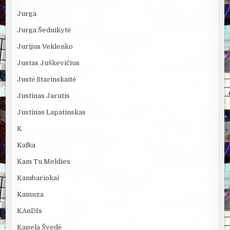
Jurga
Jurga Šeduikytė
Jurijus Veklenko
Justas Juškevičius
Justė Starinskaitė
Justinas Jarutis
Justinas Lapatinskas
K
Kafka
Kam Tu Meldies
Kambariokai
Kamuza
KAnDIs
Kapela Švedė