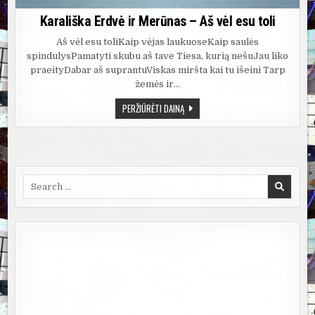
Karališka Erdvė ir Merūnas – Aš vėl esu toli
Aš vėl esu toliKaip vėjas laukuoseKaip saulės
spindulysPamatyti skubu aš tave Tiesa, kurią nešuJau liko
praeityDabar aš suprantuViskas miršta kai tu išeini Tarp
žemės ir…
KARALIŠKA
PERŽIŪRĖTI DAINĄ
ERDVĖ
IR
MERŪNAS
–
AŠ
VĖL
ESU
TOLI
Search
for: