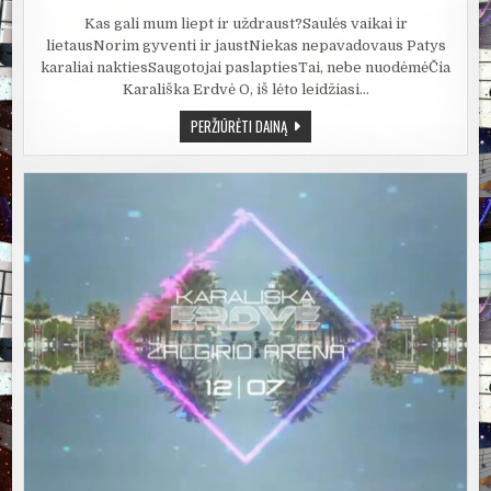
Kas gali mum liept ir uždraust?Saulės vaikai ir
lietausNorim gyventi ir jaustNiekas nepavadovaus Patys
karaliai naktiesSaugotojai paslaptiesTai, nebe nuodėmėČia
Karališka Erdvė O, iš lėto leidžiasi…
KARALIŠKA
PERŽIŪRĖTI DAINĄ
ERDVĖ,
JOVANI,
REMIS
RETRO
–
IŠ
LĖTO
LEIDŽIASI
SAULĖ