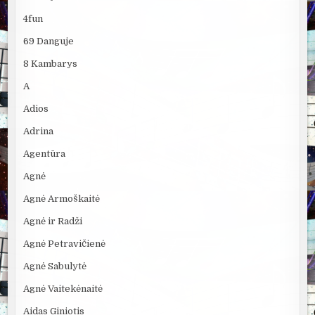
4fun
69 Danguje
8 Kambarys
A
Adios
Adrina
Agentūra
Agnė
Agnė Armoškaitė
Agnė ir Radži
Agnė Petravičienė
Agnė Sabulytė
Agnė Vaitekėnaitė
Aidas Giniotis