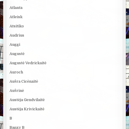
Atlanta
Atleisk
Atsitiko
Audrius
Auggi
Augustė
Augustė Vedrickaitė
Auroch
Aušra Cicėnaitė
Aušrinė
Austėja Gendvilaitė
Austėja Krivickaitė
B
Baggy B