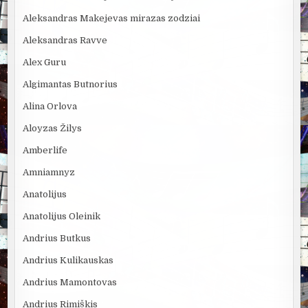
Aleksandras Makejevas mirazas zodziai
Aleksandras Ravve
Alex Guru
Algimantas Butnorius
Alina Orlova
Aloyzas Žilys
Amberlife
Amniamnyz
Anatolijus
Anatolijus Oleinik
Andrius Butkus
Andrius Kulikauskas
Andrius Mamontovas
Andrius Rimiškis