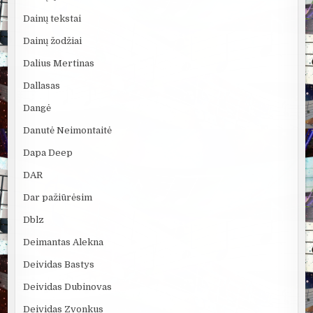
Dainų tekstai
Dainų žodžiai
Dalius Mertinas
Dallasas
Dangė
Danutė Neimontaitė
Dapa Deep
DAR
Dar pažiūrėsim
Dblz
Deimantas Alekna
Deividas Bastys
Deividas Dubinovas
Deividas Zvonkus