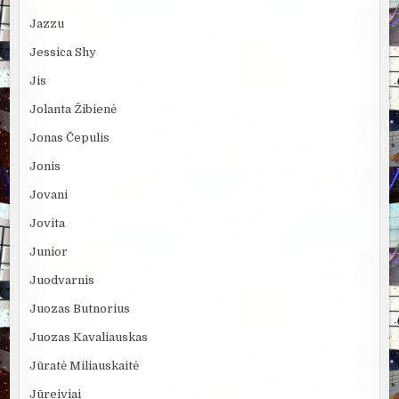
Jazzu
Jessica Shy
Jis
Jolanta Žibienė
Jonas Čepulis
Jonis
Jovani
Jovita
Junior
Juodvarnis
Juozas Butnorius
Juozas Kavaliauskas
Jūratė Miliauskaitė
Jūreiviai