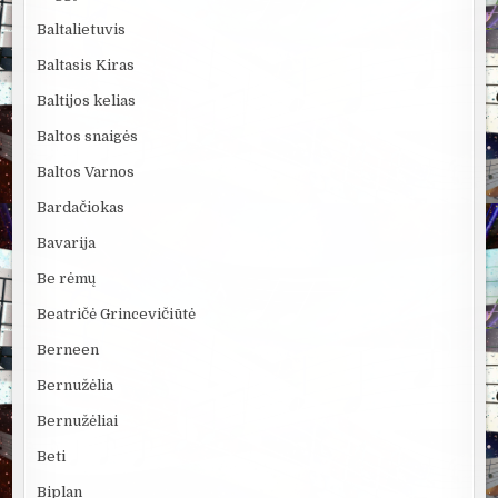
Baltalietuvis
Baltasis Kiras
Baltijos kelias
Baltos snaigės
Baltos Varnos
Bardačiokas
Bavarija
Be rėmų
Beatričė Grincevičiūtė
Berneen
Bernužėlia
Bernužėliai
Beti
Biplan