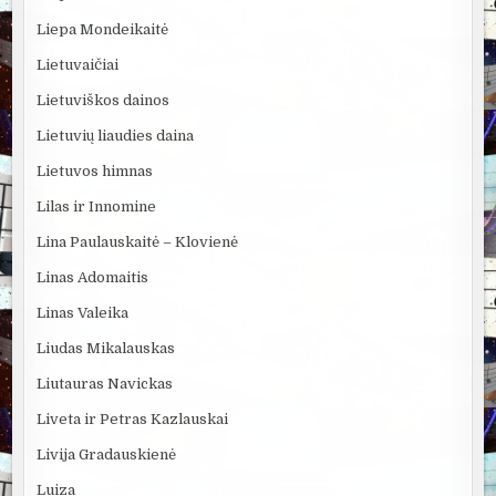
Liepa Mondeikaitė
Lietuvaičiai
Lietuviškos dainos
Lietuvių liaudies daina
Lietuvos himnas
Lilas ir Innomine
Lina Paulauskaitė – Klovienė
Linas Adomaitis
Linas Valeika
Liudas Mikalauskas
Liutauras Navickas
Liveta ir Petras Kazlauskai
Livija Gradauskienė
Luiza