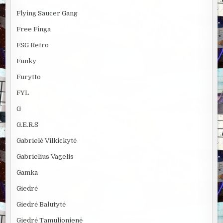
Flying Saucer Gang
Free Finga
FSG Retro
Funky
Furytto
FYL
G
G.E.R.S
Gabrielė Vilkickytė
Gabrielius Vagelis
Gamka
Giedrė
Giedrė Balutytė
Giedrė Tamulionienė