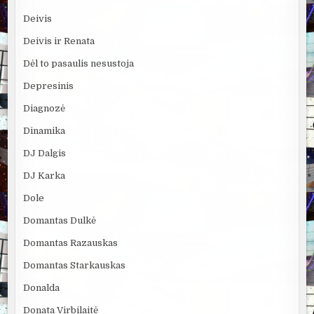
Deivis
Deivis ir Renata
Dėl to pasaulis nesustoja
Depresinis
Diagnozė
Dinamika
DJ Dalgis
DJ Karka
Dole
Domantas Dulkė
Domantas Razauskas
Domantas Starkauskas
Donalda
Donata Virbilaitė