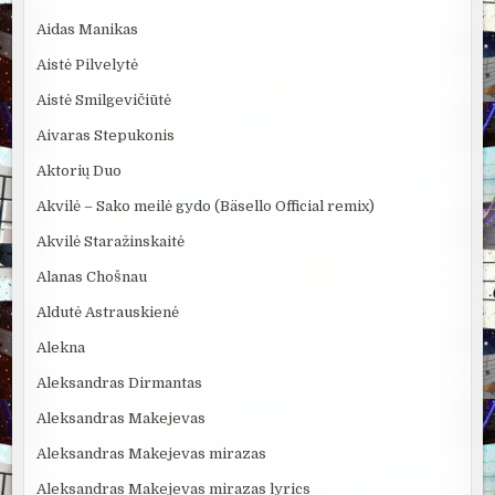
Aidas Manikas
Aistė Pilvelytė
Aistė Smilgevičiūtė
Aivaras Stepukonis
Aktorių Duo
Akvilė – Sako meilė gydo (Bäsello Official remix)
Akvilė Staražinskaitė
Alanas Chošnau
Aldutė Astrauskienė
Alekna
Aleksandras Dirmantas
Aleksandras Makejevas
Aleksandras Makejevas mirazas
Aleksandras Makejevas mirazas lyrics