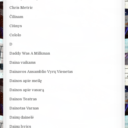
Chris Metric
Čilinam
Ciūnys
Cololo
D
Daddy Was A Milkman
Daina vaikams
Dainavos Ansamblio Vyrų Vienetas
Dainos apie meilę
Dainos apie vasarą
Dainos Teatras
Dainotas Varnas
Dainų dainelė
Dainų lyrics