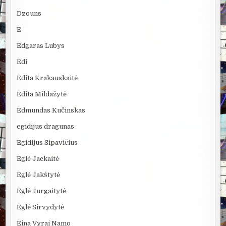
Dzouns
E
Edgaras Lubys
Edi
Edita Krakauskaitė
Edita Mildažytė
Edmundas Kučinskas
egidijus dragunas
Egidijus Sipavičius
Eglė Jackaitė
Eglė Jakštytė
Eglė Jurgaitytė
Eglė Sirvydytė
Eina Vyrai Namo