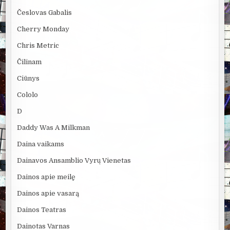
Česlovas Gabalis
Cherry Monday
Chris Metric
Čilinam
Ciūnys
Cololo
D
Daddy Was A Milkman
Daina vaikams
Dainavos Ansamblio Vyrų Vienetas
Dainos apie meilę
Dainos apie vasarą
Dainos Teatras
Dainotas Varnas