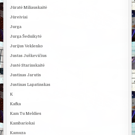
Jūratė Miliauskaitė
Jūreiviai
Jurga
Jurga Šeduikytė
Jurijus Veklenko
Justas Juškevičius
Justė Starinskaitė
Justinas Jarutis
Justinas Lapatinskas
K
Kafka
Kam Tu Meldies
Kambariokai
Kamuza