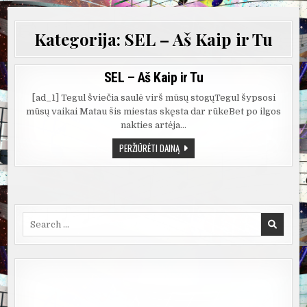
Kategorija:
SEL – Aš Kaip ir Tu
SEL – Aš Kaip ir Tu
[ad_1] Tegul šviečia saulė virš mūsų stogųTegul šypsosi
mūsų vaikai Matau šis miestas skęsta dar rūkeBet po ilgos
nakties artėja…
SEL
PERŽIŪRĖTI DAINĄ
–
AŠ
KAIP
IR
TU
Search
for: