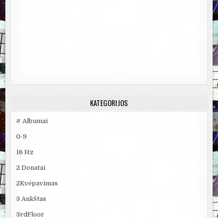
KATEGORIJOS
# Albumai
0-9
16 Hz
2 Donatai
2Kvėpavimas
3 Aukštas
3rdFloor