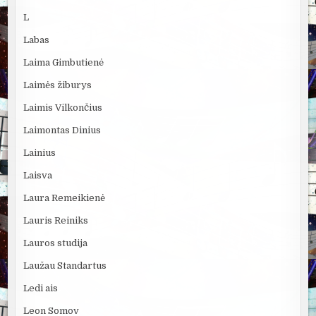
L
Labas
Laima Gimbutienė
Laimės žiburys
Laimis Vilkončius
Laimontas Dinius
Lainius
Laisva
Laura Remeikienė
Lauris Reiniks
Lauros studija
Laužau Standartus
Ledi ais
Leon Somov