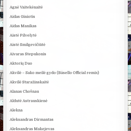
Agnė Vaitekėnaitė
Aidas Giniotis
Aidas Manikas
Aistė Pilvelytė
Aistė Smilgevičiūtė
Aivaras Stepukonis
Aktorių Duo
Akvilė – Sako meilė gydo (Bäsello Official remix)
Akvilė Staražinskaitė
Alanas Chošnau
Aldutė Astrauskienė
Alekna
Aleksandras Dirmantas
Aleksandras Makejevas