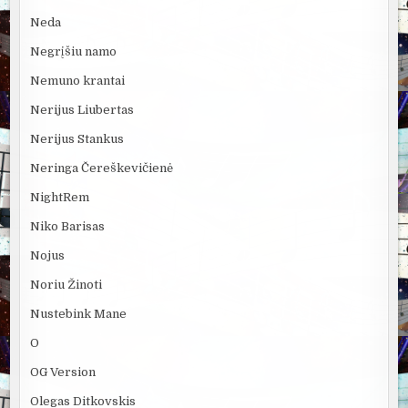
Neda
Negrįšiu namo
Nemuno krantai
Nerijus Liubertas
Nerijus Stankus
Neringa Čereškevičienė
NightRem
Niko Barisas
Nojus
Noriu Žinoti
Nustebink Mane
O
OG Version
Olegas Ditkovskis