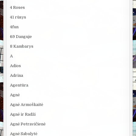
4 Roses
41 rūsys
4fun
69 Danguje
8 Kambarys
A
Adios
Adrina
Agentūra
Agnė
Agnė Armoškaitė
Agnė ir Radži
Agnė Petravičienė
Agnė Sabulytė