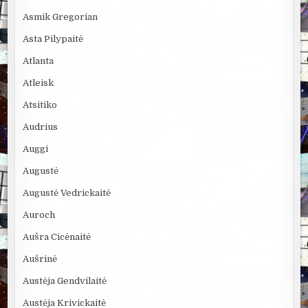
Asmik Gregorian
Asta Pilypaitė
Atlanta
Atleisk
Atsitiko
Audrius
Auggi
Augustė
Augustė Vedrickaitė
Auroch
Aušra Cicėnaitė
Aušrinė
Austėja Gendvilaitė
Austėja Krivickaitė