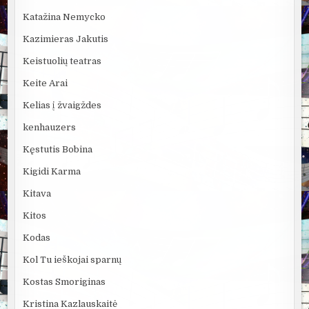
Katažina Nemycko
Kazimieras Jakutis
Keistuolių teatras
Keite Arai
Kelias į žvaigždes
kenhauzers
Kęstutis Bobina
Kigidi Karma
Kitava
Kitos
Kodas
Kol Tu ieškojai sparnų
Kostas Smoriginas
Kristina Kazlauskaitė