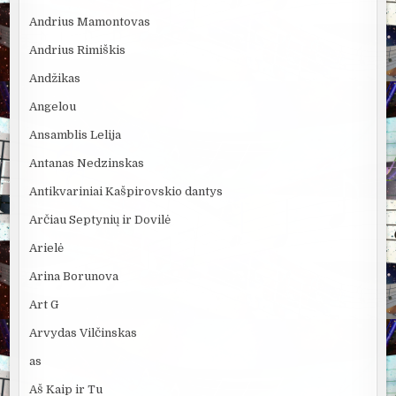
Andrius Mamontovas
Andrius Rimiškis
Andžikas
Angelou
Ansamblis Lelija
Antanas Nedzinskas
Antikvariniai Kašpirovskio dantys
Arčiau Septynių ir Dovilė
Arielė
Arina Borunova
Art G
Arvydas Vilčinskas
as
Aš Kaip ir Tu