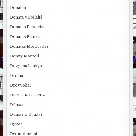
Donalda
Donata Virbilaitė
Donatas Balvočius
Donatas Blanka
Donatas Montvydas
Donny Montell
Dovydas Laukys
Drėma
Drovuoliai
Duetas KO STINGA
Dūmas
Dūmas ir Grūdas
Dyvos
Džentelmenai