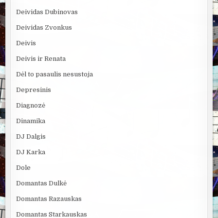
Deividas Dubinovas
Deividas Zvonkus
Deivis
Deivis ir Renata
Dėl to pasaulis nesustoja
Depresinis
Diagnozė
Dinamika
DJ Dalgis
DJ Karka
Dole
Domantas Dulkė
Domantas Razauskas
Domantas Starkauskas