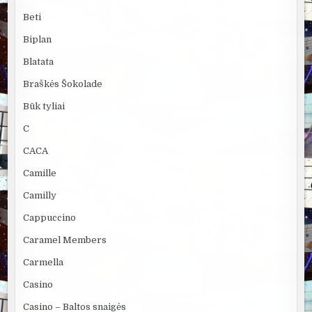
Beti
Biplan
Blatata
Braškės Šokolade
Būk tyliai
C
CACA
Camille
Camilly
Cappuccino
Caramel Members
Carmella
Casino
Casino – Baltos snaigės