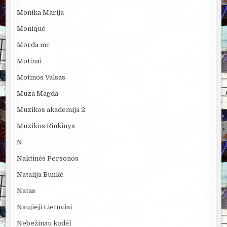
Monika Marija
Moniqué
Morda mc
Motinai
Motinos Valsas
Muza Magda
Muzikos akademija 2
Muzikos Rinkinys
N
Naktinės Personos
Natalija Bunkė
Natas
Naujieji Lietuviai
Nebežinau kodėl