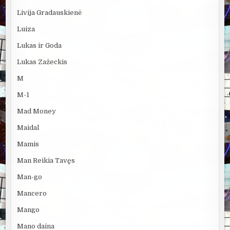
Livija Gradauskienė
Luiza
Lukas ir Goda
Lukas Zažeckis
M
M-1
Mad Money
Maidal
Mamis
Man Reikia Tavęs
Man-go
Mancero
Mango
Mano daina