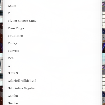
Exem
F
Flying Saucer Gang
Free Finga
FSG Retro
Funky
Furytto
FYL
G
G.E.R.S
Gabrielė Vilkickytė
Gabrielius Vagelis
Gamka
Giedrė