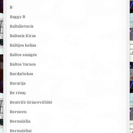
B
Baggy B
Baltalietuvis
Baltasis Kiras
Baltijos kelias
Baltos snaigės
Baltos Varnos
Bardačiokas
Bavarija
Be rėmų
Beatričė Grincevičiūtė
Berneen
Bernužėlia
Bernužėliai