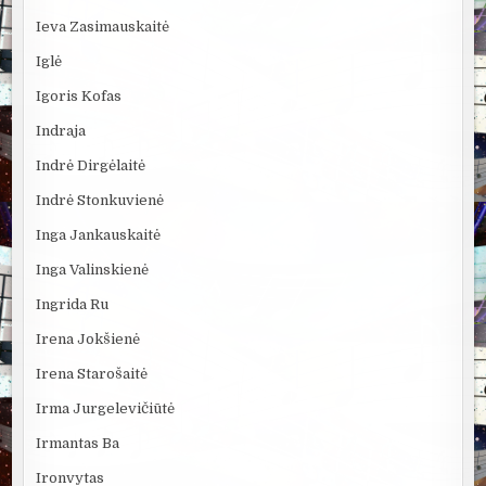
Ieva Zasimauskaitė
Iglė
Igoris Kofas
Indraja
Indrė Dirgėlaitė
Indrė Stonkuvienė
Inga Jankauskaitė
Inga Valinskienė
Ingrida Ru
Irena Jokšienė
Irena Starošaitė
Irma Jurgelevičiūtė
Irmantas Ba
Ironvytas