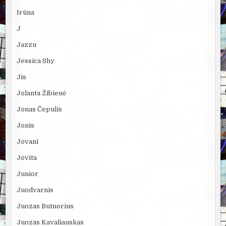
Irūna
J
Jazzu
Jessica Shy
Jis
Jolanta Žibienė
Jonas Čepulis
Jonis
Jovani
Jovita
Junior
Juodvarnis
Juozas Butnorius
Juozas Kavaliauskas