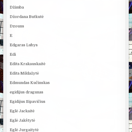
Džimba
Džordana Butkutė
Dzouns
E
Edgaras Lubys
Edi
Edita Krakauskaitė
Edita Mildažytė
Edmundas Kučinskas
egidijus dragunas
Egidijus Sipavičius
Eglė Jackaitė
Eglė Jakštytė
Eglė Jurgaitytė