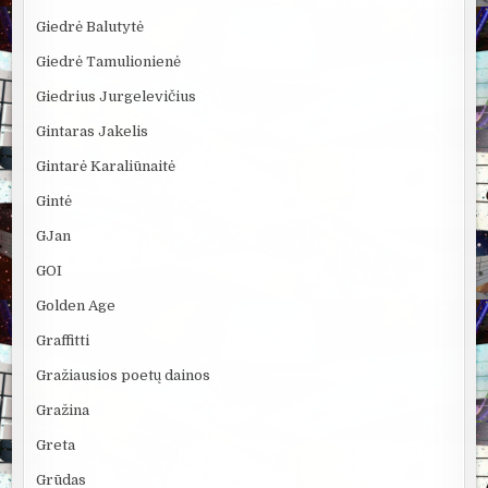
Giedrė Balutytė
Giedrė Tamulionienė
Giedrius Jurgelevičius
Gintaras Jakelis
Gintarė Karaliūnaitė
Gintė
GJan
GOI
Golden Age
Graffitti
Gražiausios poetų dainos
Gražina
Greta
Grūdas