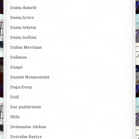
Dainų dainelė
Dainų lyrics
Dainų tekstai
Dainų žodžiai
Dalius Mertinas
Dallasas
Dangė
Danutė Neimontaitė
Dapa Deep
DAR
Dar pažiūrėsim
Dblz
Deimantas Alekna
Deividas Bastys