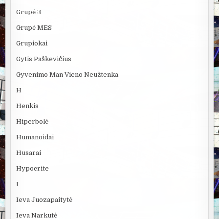
Grupė 3
Grupė MES
Grupiokai
Gytis Paškevičius
Gyvenimo Man Vieno Neužtenka
H
Henkis
Hiperbolė
Humanoidai
Husarai
Hypocrite
I
Ieva Juozapaitytė
Ieva Narkutė