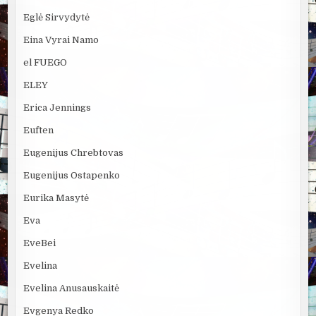
Eglė Sirvydytė
Eina Vyrai Namo
el FUEGO
ELEY
Erica Jennings
Euften
Eugenijus Chrebtovas
Eugenijus Ostapenko
Eurika Masytė
Eva
EveBei
Evelina
Evelina Anusauskaitė
Evgenya Redko