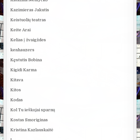
Kazimieras Jakutis
Keistuolių teatras
Keite Arai
Kelias į žvaigždes
kenhauzers
Kęstutis Bobina
Kigidi Karma
Kitava
Kitos
Kodas
Kol Tu ieškojai sparnų
Kostas Smoriginas
Kristina Kazlauskaitė
L