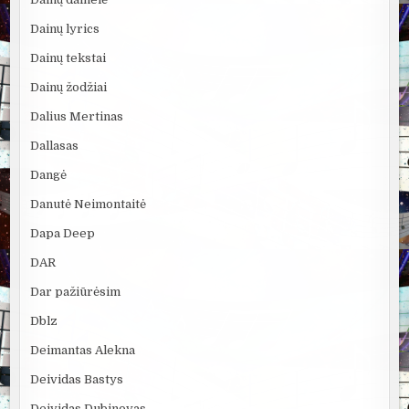
Dainų lyrics
Dainų tekstai
Dainų žodžiai
Dalius Mertinas
Dallasas
Dangė
Danutė Neimontaitė
Dapa Deep
DAR
Dar pažiūrėsim
Dblz
Deimantas Alekna
Deividas Bastys
Deividas Dubinovas