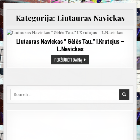
Kategorija:
Liutauras Navickas
Liutauras Navickas " Gėlės Tau.." I.Krutojus –
L.Navickas
LIUTAURAS
PERŽIŪRĖTI DAINĄ
NAVICKAS
"
GĖLĖS
TAU.."
I.KRUTOJUS
–
L.NAVICKAS
Search
for: