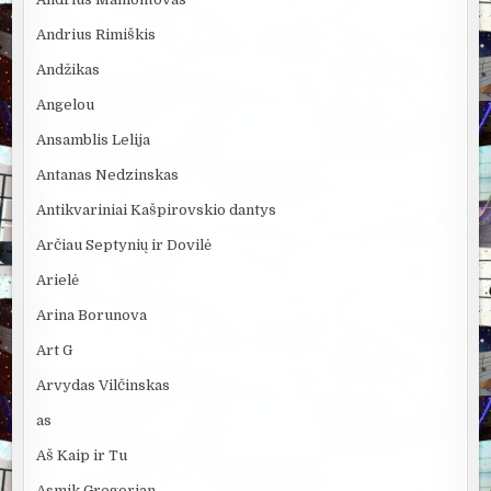
Andrius Rimiškis
Andžikas
Angelou
Ansamblis Lelija
Antanas Nedzinskas
Antikvariniai Kašpirovskio dantys
Arčiau Septynių ir Dovilė
Arielė
Arina Borunova
Art G
Arvydas Vilčinskas
as
Aš Kaip ir Tu
Asmik Gregorian