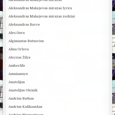
Aleksandras Makejevas mirazas lyrics
Aleksandras Makejevas mirazas zodziai
Aleksandras Ravve
Alex Guru
Algimantas Butnorius
Alina Orlova
Aloyzas Žilys
Amberlife
Amniamnyz
Anatolijus
Anatolijus Oleinik
Andrius Butkus
Andrius Kulikauskas
Andrius Mamontovas