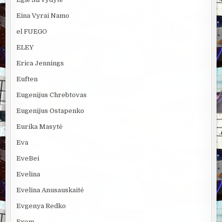
Eina Vyrai Namo
el FUEGO
ELEY
Erica Jennings
Euften
Eugenijus Chrebtovas
Eugenijus Ostapenko
Eurika Masytė
Eva
EveBei
Evelina
Evelina Anusauskaitė
Evgenya Redko
Exem