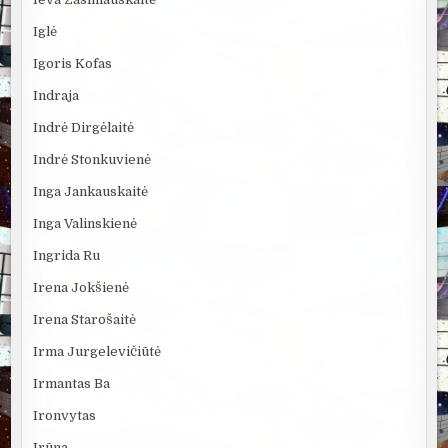
Iglė
Igoris Kofas
Indraja
Indrė Dirgėlaitė
Indrė Stonkuvienė
Inga Jankauskaitė
Inga Valinskienė
Ingrida Ru
Irena Jokšienė
Irena Starošaitė
Irma Jurgelevičiūtė
Irmantas Ba
Ironvytas
Irūna