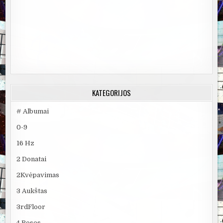
KATEGORIJOS
# Albumai
0-9
16 Hz
2 Donatai
2Kvėpavimas
3 Aukštas
3rdFloor
4 Roses