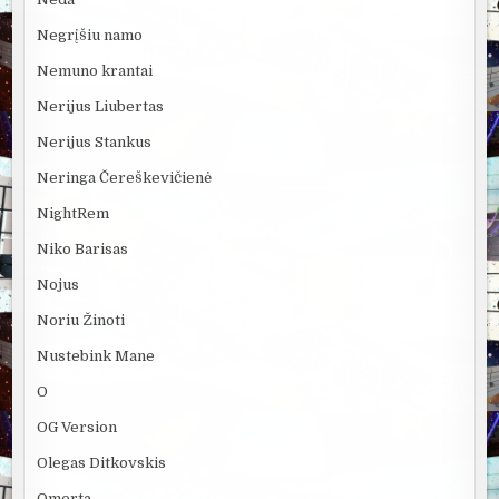
Negrįšiu namo
Nemuno krantai
Nerijus Liubertas
Nerijus Stankus
Neringa Čereškevičienė
NightRem
Niko Barisas
Nojus
Noriu Žinoti
Nustebink Mane
O
OG Version
Olegas Ditkovskis
Omerta