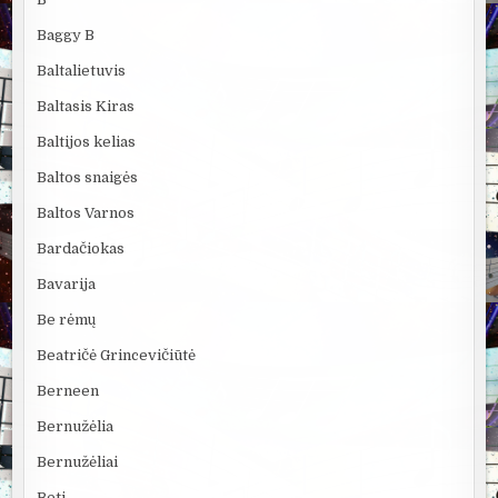
Baggy B
Baltalietuvis
Baltasis Kiras
Baltijos kelias
Baltos snaigės
Baltos Varnos
Bardačiokas
Bavarija
Be rėmų
Beatričė Grincevičiūtė
Berneen
Bernužėlia
Bernužėliai
Beti