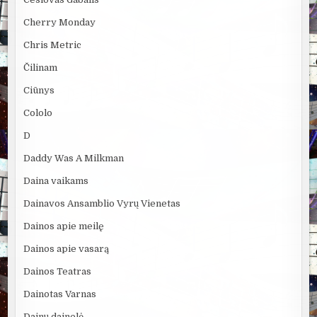
Cherry Monday
Chris Metric
Čilinam
Ciūnys
Cololo
D
Daddy Was A Milkman
Daina vaikams
Dainavos Ansamblio Vyrų Vienetas
Dainos apie meilę
Dainos apie vasarą
Dainos Teatras
Dainotas Varnas
Dainų dainelė