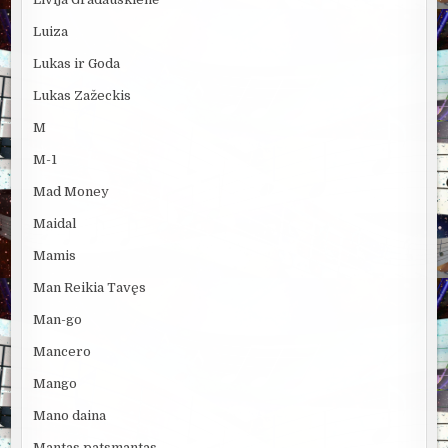
Luiza
Lukas ir Goda
Lukas Zažeckis
M
M-1
Mad Money
Maidal
Mamis
Man Reikia Tavęs
Man-go
Mancero
Mango
Mano daina
Mantas patsmantas