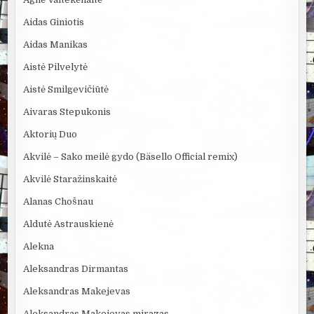
Aidas Giniotis
Aidas Manikas
Aistė Pilvelytė
Aistė Smilgevičiūtė
Aivaras Stepukonis
Aktorių Duo
Akvilė – Sako meilė gydo (Bäsello Official remix)
Akvilė Staražinskaitė
Alanas Chošnau
Aldutė Astrauskienė
Alekna
Aleksandras Dirmantas
Aleksandras Makejevas
Aleksandras Makejevas mirazas