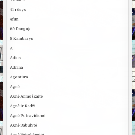
41 rūsys
4fun
69 Danguje
8 Kambarys
A
Adios
Adrina
Agentūra
Agnė
Agnė Armoškaitė
Agnė ir Radži
Agnė Petravičienė
Agnė Sabulytė
Agnė Vaitekėnaitė