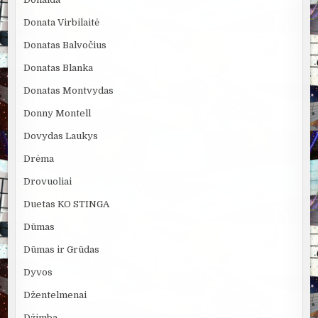
Donata Virbilaitė
Donatas Balvočius
Donatas Blanka
Donatas Montvydas
Donny Montell
Dovydas Laukys
Drėma
Drovuoliai
Duetas KO STINGA
Dūmas
Dūmas ir Grūdas
Dyvos
Džentelmenai
Džimba