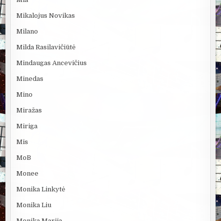
Mikalojus Novikas
Milano
Milda Rasilavičiūtė
Mindaugas Ancevičius
Minedas
Mino
Miražas
Miriga
Mis
MoB
Monee
Monika Linkytė
Monika Liu
Monika Marija