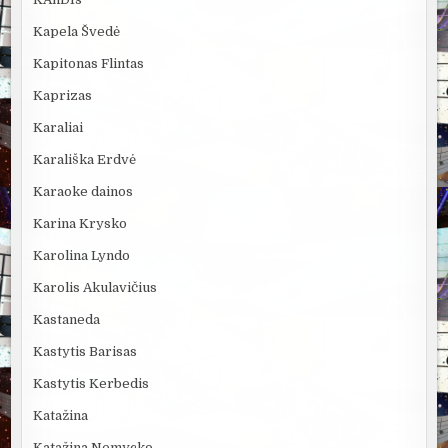
Kapela Švedė
Kapitonas Flintas
Kaprizas
Karaliai
Karališka Erdvė
Karaoke dainos
Karina Krysko
Karolina Lyndo
Karolis Akulavičius
Kastaneda
Kastytis Barisas
Kastytis Kerbedis
Katažina
Katažina Nemycko