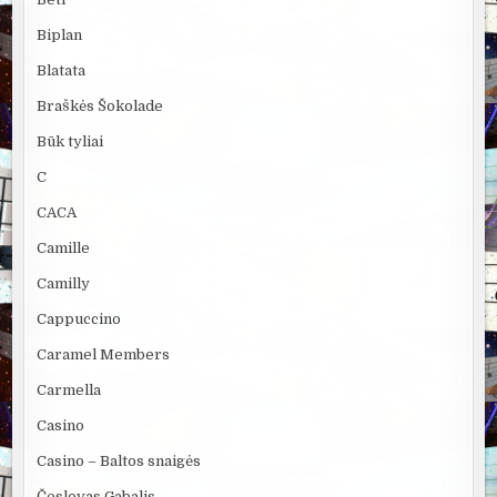
Biplan
Blatata
Braškės Šokolade
Būk tyliai
C
CACA
Camille
Camilly
Cappuccino
Caramel Members
Carmella
Casino
Casino – Baltos snaigės
Česlovas Gabalis