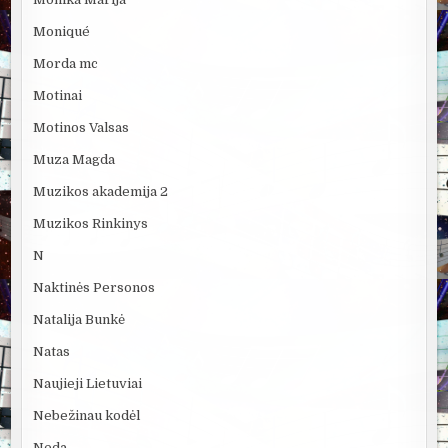
Moniqué
Morda mc
Motinai
Motinos Valsas
Muza Magda
Muzikos akademija 2
Muzikos Rinkinys
N
Naktinės Personos
Natalija Bunkė
Natas
Naujieji Lietuviai
Nebežinau kodėl
Neda