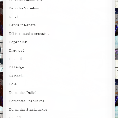
Deividas Zvonkus
Deivis
Deivis ir Renata
Dėl to pasaulis nesustoja
Depresinis
Diagnozė
Dinamika
DJ Dalgis
DJ Karka
Dole
Domantas Dulkė
Domantas Razauskas
Domantas Starkauskas
Donalda