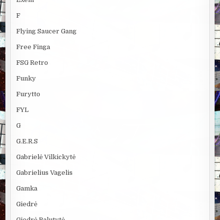
F
Flying Saucer Gang
Free Finga
FSG Retro
Funky
Furytto
FYL
G
G.E.R.S
Gabrielė Vilkickytė
Gabrielius Vagelis
Gamka
Giedrė
Giedrė Balutytė