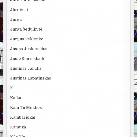
Jūreiviai
Jurga
Jurga Šeduikytė
Jurijus Veklenko
Justas Juškevičius
Justė Starinskaitė
Justinas Jarutis
Justinas Lapatinskas
K
Kafka
Kam Tu Meldies
Kambariokai
Kamuza
KAnDIs