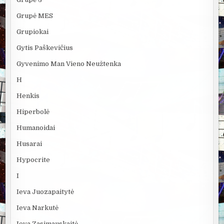
Grupė MES
Grupiokai
Gytis Paškevičius
Gyvenimo Man Vieno Neužtenka
H
Henkis
Hiperbolė
Humanoidai
Husarai
Hypocrite
I
Ieva Juozapaitytė
Ieva Narkutė
Ieva Zasimauskaitė