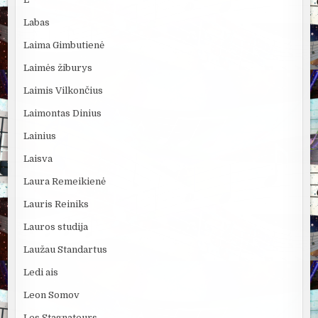
Labas
Laima Gimbutienė
Laimės žiburys
Laimis Vilkončius
Laimontas Dinius
Lainius
Laisva
Laura Remeikienė
Lauris Reiniks
Lauros studija
Laužau Standartus
Ledi ais
Leon Somov
Les Stagnateurs