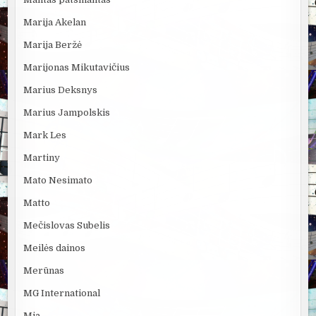
Marija Akelan
Marija Beržė
Marijonas Mikutavičius
Marius Deksnys
Marius Jampolskis
Mark Les
Martiny
Mato Nesimato
Matto
Mečislovas Subelis
Meilės dainos
Merūnas
MG International
Mia