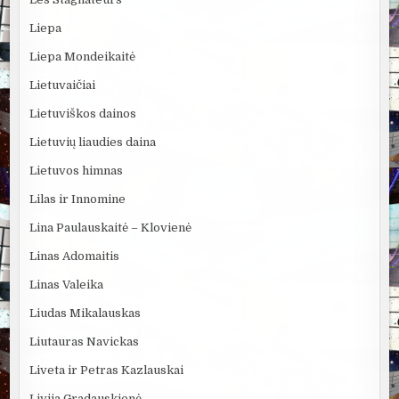
Liepa
Liepa Mondeikaitė
Lietuvaičiai
Lietuviškos dainos
Lietuvių liaudies daina
Lietuvos himnas
Lilas ir Innomine
Lina Paulauskaitė – Klovienė
Linas Adomaitis
Linas Valeika
Liudas Mikalauskas
Liutauras Navickas
Liveta ir Petras Kazlauskai
Livija Gradauskienė