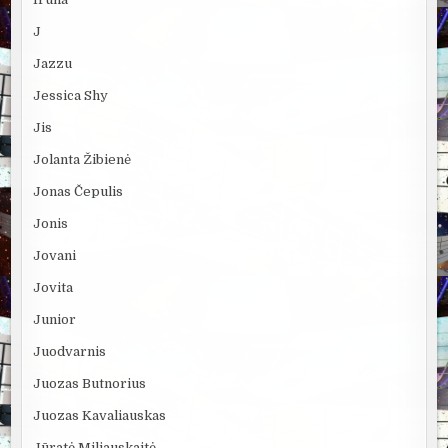
J
Jazzu
Jessica Shy
Jis
Jolanta Žibienė
Jonas Čepulis
Jonis
Jovani
Jovita
Junior
Juodvarnis
Juozas Butnorius
Juozas Kavaliauskas
Jūratė Miliauskaitė