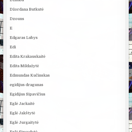
Džordana Butkutė
Dzouns
E
Edgaras Lubys
Edi
Edita Krakauskaitė
Edita Mildažytė
Edmundas Kučinskas
egidijus dragunas
Egidijus Sipavičius
Eglė Jackaitė
Eglė Jakštytė
Eglė Jurgaitytė
Eglė Sirvydytė