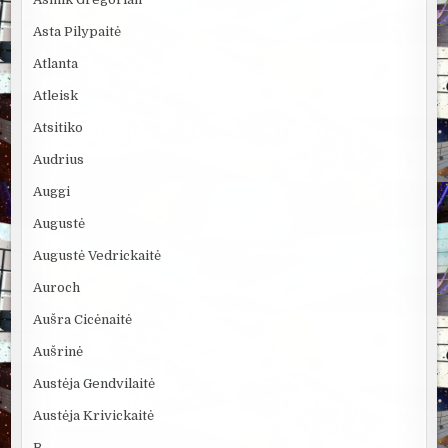
Asta Pilypaitė
Atlanta
Atleisk
Atsitiko
Audrius
Auggi
Augustė
Augustė Vedrickaitė
Auroch
Aušra Cicėnaitė
Aušrinė
Austėja Gendvilaitė
Austėja Krivickaitė
B