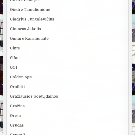
Giedrė Tamulionienė
Giedrius Jurgelevičius
Gintaras Jakelis
Gintarė Karaliūnaitė
Gintė
GJan
GOI
Golden Age
Graffitti
Gražiausios poetų dainos
Gražina
Greta
Grūdas
Grupė 3