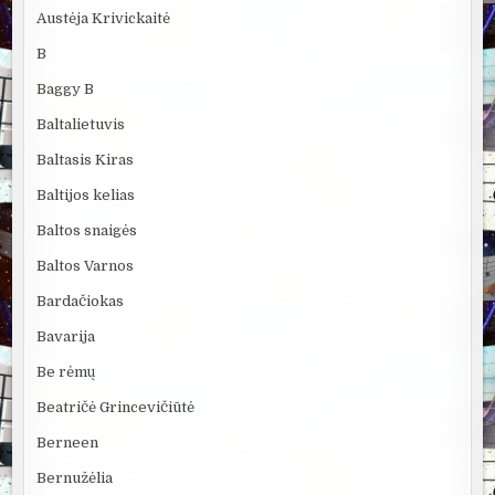
Austėja Krivickaitė
B
Baggy B
Baltalietuvis
Baltasis Kiras
Baltijos kelias
Baltos snaigės
Baltos Varnos
Bardačiokas
Bavarija
Be rėmų
Beatričė Grincevičiūtė
Berneen
Bernužėlia