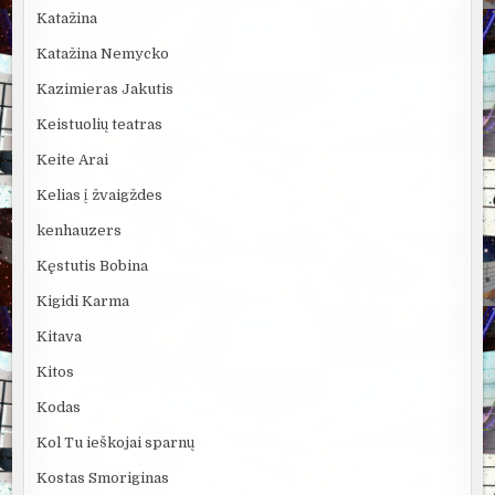
Katažina
Katažina Nemycko
Kazimieras Jakutis
Keistuolių teatras
Keite Arai
Kelias į žvaigždes
kenhauzers
Kęstutis Bobina
Kigidi Karma
Kitava
Kitos
Kodas
Kol Tu ieškojai sparnų
Kostas Smoriginas