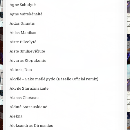
Agnė Sabulytė
Agnė Vaitekėnaitė
Aidas Giniotis
Aidas Manikas
Aistė Pilvelytė
Aistė Smilgevičiūtė
Aivaras Stepukonis
Aktorių Duo
Akvilė – Sako meilė gydo (Bäsello Official remix)
Akvilė Staražinskaitė
Alanas Chošnau
Aldutė Astrauskienė
Alekna
Aleksandras Dirmantas