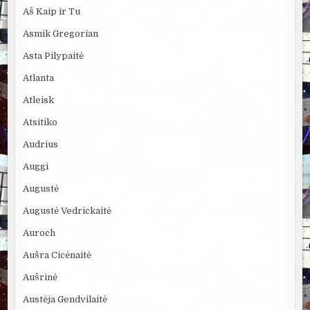
Aš Kaip ir Tu
Asmik Gregorian
Asta Pilypaitė
Atlanta
Atleisk
Atsitiko
Audrius
Auggi
Augustė
Augustė Vedrickaitė
Auroch
Aušra Cicėnaitė
Aušrinė
Austėja Gendvilaitė