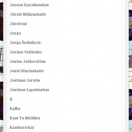
Juozas Kavaliauskas
Jūratė Miliauskaitė
Jūreiviai
Jurga
Jurga Šeduikytė
Jurijus Veklenko
Justas Juškevičius
Justė Starinskaitė
Justinas Jarutis
Justinas Lapatinskas
K
Kafka
Kam Tu Meldies
Kambariokai