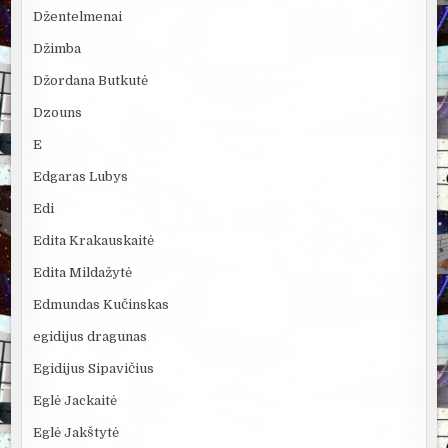
Džentelmenai
Džimba
Džordana Butkutė
Dzouns
E
Edgaras Lubys
Edi
Edita Krakauskaitė
Edita Mildažytė
Edmundas Kučinskas
egidijus dragunas
Egidijus Sipavičius
Eglė Jackaitė
Eglė Jakštytė