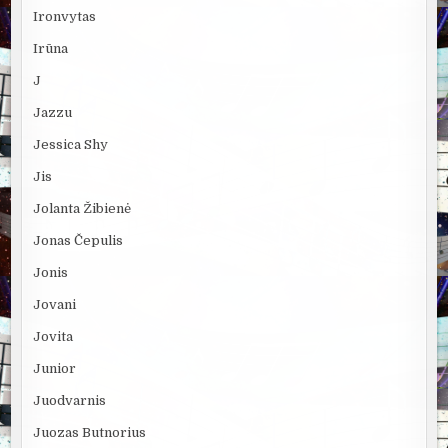
Ironvytas
Irūna
J
Jazzu
Jessica Shy
Jis
Jolanta Žibienė
Jonas Čepulis
Jonis
Jovani
Jovita
Junior
Juodvarnis
Juozas Butnorius