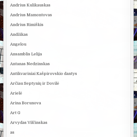
Andrius Kulikauskas
Andrius Mamontovas
Andrius Rimiškis
Andžikas
Angelou
Ansamblis Lelija
Antanas Nedzinskas
Antikvariniai Kašpirovskio dantys
Arčiau Septynių ir Dovilė
Arielė
Arina Borunova
Art G
Arvydas Vilčinskas
as