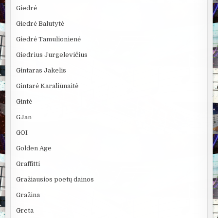
Giedrė
Giedrė Balutytė
Giedrė Tamulionienė
Giedrius Jurgelevičius
Gintaras Jakelis
Gintarė Karaliūnaitė
Gintė
GJan
GOI
Golden Age
Graffitti
Gražiausios poetų dainos
Gražina
Greta