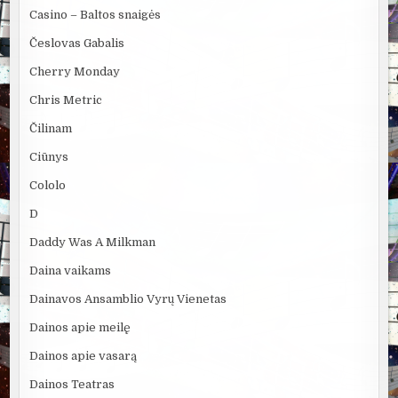
Casino – Baltos snaigės
Česlovas Gabalis
Cherry Monday
Chris Metric
Čilinam
Ciūnys
Cololo
D
Daddy Was A Milkman
Daina vaikams
Dainavos Ansamblio Vyrų Vienetas
Dainos apie meilę
Dainos apie vasarą
Dainos Teatras