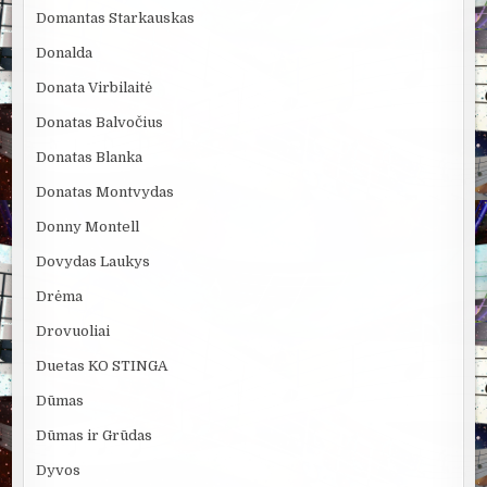
Domantas Starkauskas
Donalda
Donata Virbilaitė
Donatas Balvočius
Donatas Blanka
Donatas Montvydas
Donny Montell
Dovydas Laukys
Drėma
Drovuoliai
Duetas KO STINGA
Dūmas
Dūmas ir Grūdas
Dyvos