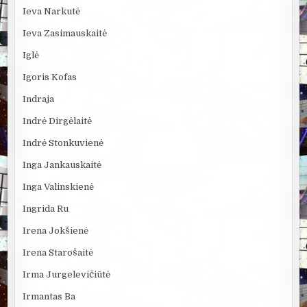
Ieva Narkutė
Ieva Zasimauskaitė
Iglė
Igoris Kofas
Indraja
Indrė Dirgėlaitė
Indrė Stonkuvienė
Inga Jankauskaitė
Inga Valinskienė
Ingrida Ru
Irena Jokšienė
Irena Starošaitė
Irma Jurgelevičiūtė
Irmantas Ba