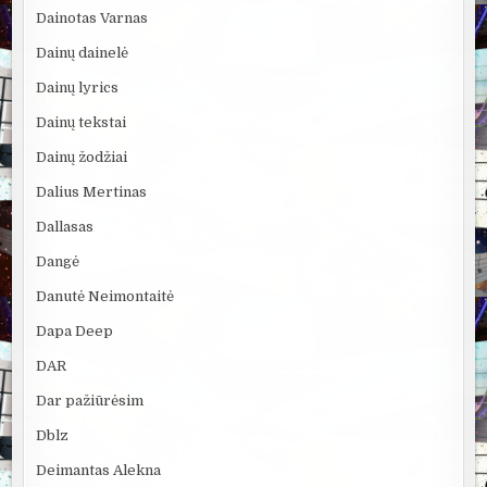
Dainotas Varnas
Dainų dainelė
Dainų lyrics
Dainų tekstai
Dainų žodžiai
Dalius Mertinas
Dallasas
Dangė
Danutė Neimontaitė
Dapa Deep
DAR
Dar pažiūrėsim
Dblz
Deimantas Alekna