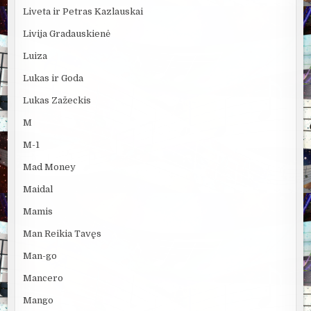
Liveta ir Petras Kazlauskai
Livija Gradauskienė
Luiza
Lukas ir Goda
Lukas Zažeckis
M
M-1
Mad Money
Maidal
Mamis
Man Reikia Tavęs
Man-go
Mancero
Mango