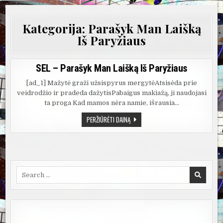
Kategorija:
Parašyk Man Laišką
Iš Paryžiaus
SEL – Parašyk Man Laišką Iš Paryžiaus
[ad_1] Mažytė graži užsispyrus mergytėAtsisėda prie
veidrodžio ir pradeda dažytisPabaigus makiažą, ji naudojasi
ta proga Kad mamos nėra namie, išrausia…
SEL
PERŽIŪRĖTI DAINĄ
–
PARAŠYK
MAN
LAIŠKĄ
IŠ
PARYŽIAUS
Search
for: