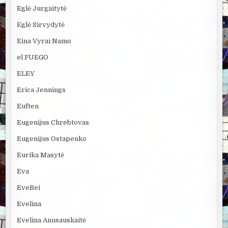
Eglė Jurgaitytė
Eglė Sirvydytė
Eina Vyrai Namo
el FUEGO
ELEY
Erica Jennings
Euften
Eugenijus Chrebtovas
Eugenijus Ostapenko
Eurika Masytė
Eva
EveBei
Evelina
Evelina Anusauskaitė