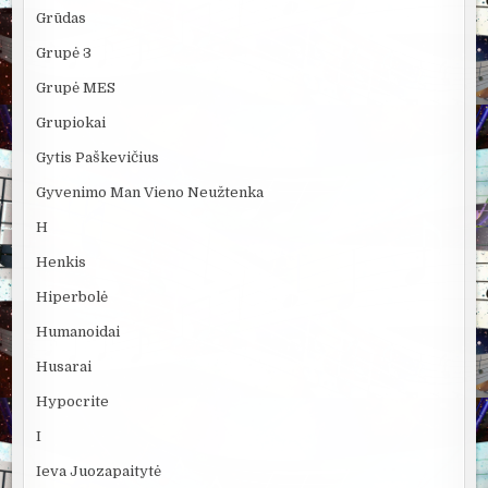
Grūdas
Grupė 3
Grupė MES
Grupiokai
Gytis Paškevičius
Gyvenimo Man Vieno Neužtenka
H
Henkis
Hiperbolė
Humanoidai
Husarai
Hypocrite
I
Ieva Juozapaitytė