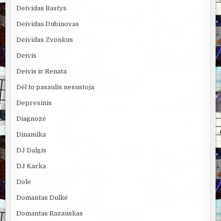
Deividas Bastys
Deividas Dubinovas
Deividas Zvonkus
Deivis
Deivis ir Renata
Dėl to pasaulis nesustoja
Depresinis
Diagnozė
Dinamika
DJ Dalgis
DJ Karka
Dole
Domantas Dulkė
Domantas Razauskas