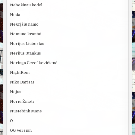
Nebežinau kodėl
Neda
Negrįšiu namo
Nemuno krantai
Nerijus Liubertas
Nerijus Stankus
Neringa Čereškevičienė
NightRem
Niko Barisas
Nojus
Noriu Žinoti
Nustebink Mane
O
OG Version