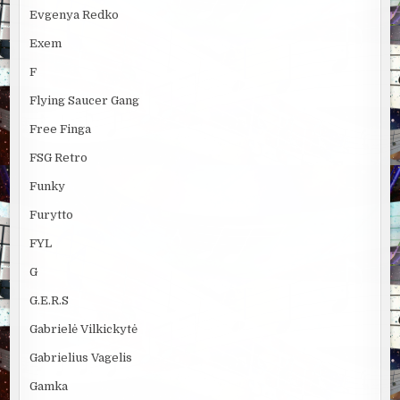
Evgenya Redko
Exem
F
Flying Saucer Gang
Free Finga
FSG Retro
Funky
Furytto
FYL
G
G.E.R.S
Gabrielė Vilkickytė
Gabrielius Vagelis
Gamka