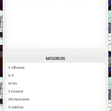
KATEGORIJOS
# Albumai
0-9
16 Hz
2 Donatai
2Kvėpavimas
3 Aukštas