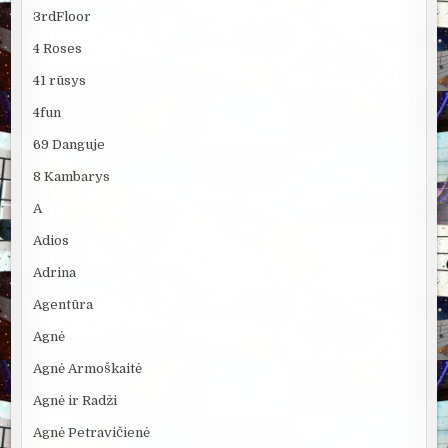
3rdFloor
4 Roses
41 rūsys
4fun
69 Danguje
8 Kambarys
A
Adios
Adrina
Agentūra
Agnė
Agnė Armoškaitė
Agnė ir Radži
Agnė Petravičienė