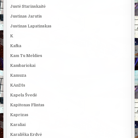
Justė Starinskaitė
Justinas Jarutis
Justinas Lapatinskas
K
Kafka
Kam Tu Meldies
Kambariokai
Kamuza
KAnDIs
Kapela Švedė
Kapitonas Flintas
Kaprizas
Karaliai
Karališka Erdvė