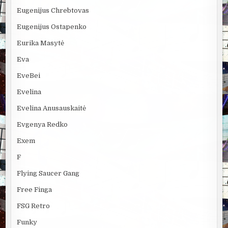
Eugenijus Chrebtovas
Eugenijus Ostapenko
Eurika Masytė
Eva
EveBei
Evelina
Evelina Anusauskaitė
Evgenya Redko
Exem
F
Flying Saucer Gang
Free Finga
FSG Retro
Funky