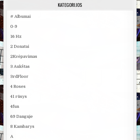
KATEGORIJOS
# Albumai
0-9
16 Hz
2 Donatai
2Kvėpavimas
3 Aukštas
3rdFloor
4 Roses
41 rūsys
4fun
69 Danguje
8 Kambarys
A