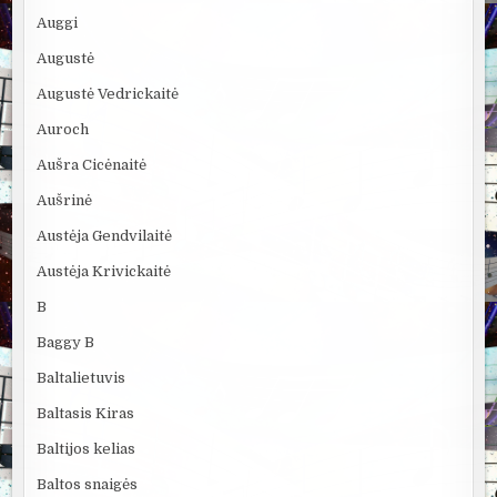
Auggi
Augustė
Augustė Vedrickaitė
Auroch
Aušra Cicėnaitė
Aušrinė
Austėja Gendvilaitė
Austėja Krivickaitė
B
Baggy B
Baltalietuvis
Baltasis Kiras
Baltijos kelias
Baltos snaigės