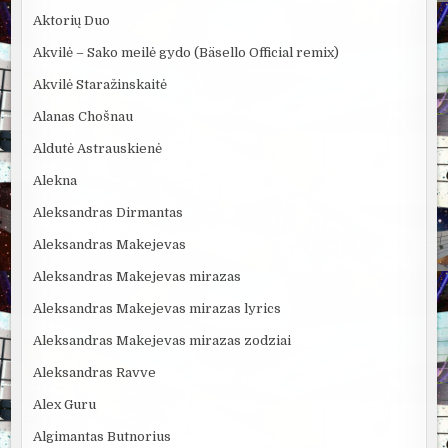
Aktorių Duo
Akvilė – Sako meilė gydo (Bäsello Official remix)
Akvilė Staražinskaitė
Alanas Chošnau
Aldutė Astrauskienė
Alekna
Aleksandras Dirmantas
Aleksandras Makejevas
Aleksandras Makejevas mirazas
Aleksandras Makejevas mirazas lyrics
Aleksandras Makejevas mirazas zodziai
Aleksandras Ravve
Alex Guru
Algimantas Butnorius