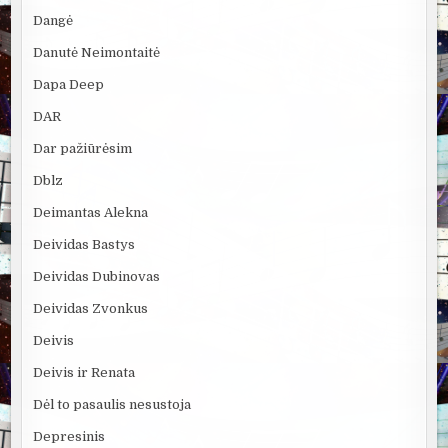
Dangė
Danutė Neimontaitė
Dapa Deep
DAR
Dar pažiūrėsim
Dblz
Deimantas Alekna
Deividas Bastys
Deividas Dubinovas
Deividas Zvonkus
Deivis
Deivis ir Renata
Dėl to pasaulis nesustoja
Depresinis