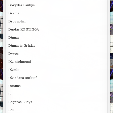
Dovydas Laukys
Drėma
Drovuoliai
Duetas KO STINGA
Dūmas
Dūmas ir Grūdas
Dyvos
Džentelmenai
Džimba
Džordana Butkutė
Dzouns
E
Edgaras Lubys
Edi