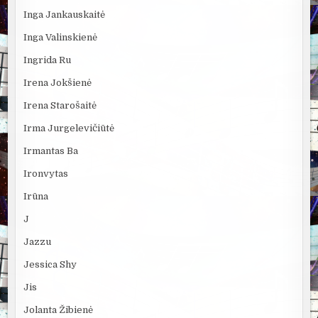
Inga Jankauskaitė
Inga Valinskienė
Ingrida Ru
Irena Jokšienė
Irena Starošaitė
Irma Jurgelevičiūtė
Irmantas Ba
Ironvytas
Irūna
J
Jazzu
Jessica Shy
Jis
Jolanta Žibienė