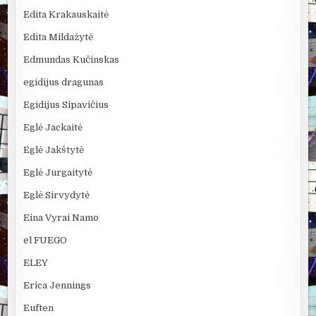
Edita Krakauskaitė
Edita Mildažytė
Edmundas Kučinskas
egidijus dragunas
Egidijus Sipavičius
Eglė Jackaitė
Eglė Jakštytė
Eglė Jurgaitytė
Eglė Sirvydytė
Eina Vyrai Namo
el FUEGO
ELEY
Erica Jennings
Euften