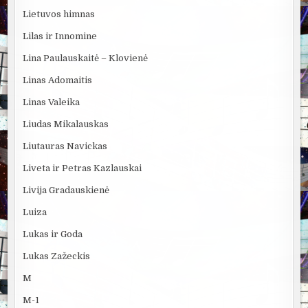
Lietuvos himnas
Lilas ir Innomine
Lina Paulauskaitė – Klovienė
Linas Adomaitis
Linas Valeika
Liudas Mikalauskas
Liutauras Navickas
Liveta ir Petras Kazlauskai
Livija Gradauskienė
Luiza
Lukas ir Goda
Lukas Zažeckis
M
M-1