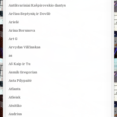
Antikvariniai Kašpirovskio dantys
Arčiau Septynių ir Dovilė
Arielė
Arina Borunova
Art G
Arvydas Vilčinskas
as
Aš Kaip ir Tu
Asmik Gregorian
Asta Pilypaitė
Atlanta
Atleisk
Atsitiko
Audrius