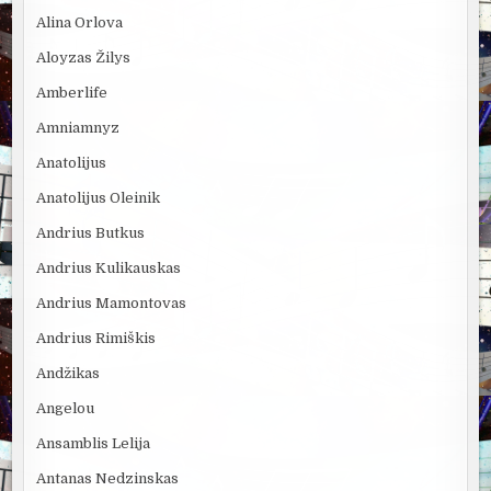
Alina Orlova
Aloyzas Žilys
Amberlife
Amniamnyz
Anatolijus
Anatolijus Oleinik
Andrius Butkus
Andrius Kulikauskas
Andrius Mamontovas
Andrius Rimiškis
Andžikas
Angelou
Ansamblis Lelija
Antanas Nedzinskas