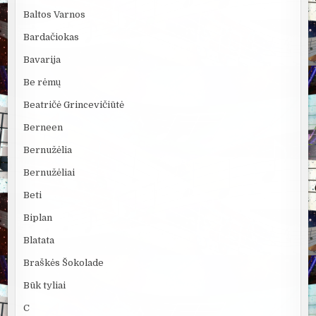
Baltos Varnos
Bardačiokas
Bavarija
Be rėmų
Beatričė Grincevičiūtė
Berneen
Bernužėlia
Bernužėliai
Beti
Biplan
Blatata
Braškės Šokolade
Būk tyliai
C