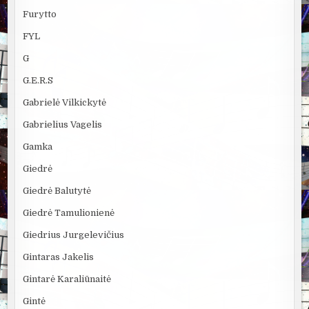
Furytto
FYL
G
G.E.R.S
Gabrielė Vilkickytė
Gabrielius Vagelis
Gamka
Giedrė
Giedrė Balutytė
Giedrė Tamulionienė
Giedrius Jurgelevičius
Gintaras Jakelis
Gintarė Karaliūnaitė
Gintė