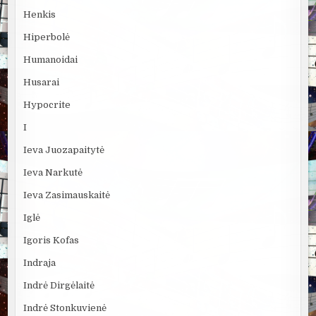
Henkis
Hiperbolė
Humanoidai
Husarai
Hypocrite
I
Ieva Juozapaitytė
Ieva Narkutė
Ieva Zasimauskaitė
Iglė
Igoris Kofas
Indraja
Indrė Dirgėlaitė
Indrė Stonkuvienė