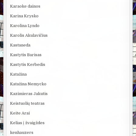
Karaoke dainos
Karina Krysko
Karolina Lyndo
Karolis Akulavičius
Kastaneda
Kastytis Barisas
Kastytis Kerbedis
Katažina
Katažina Nemycko
Kazimieras Jakutis
Keistuolių teatras
Keite Arai
Kelias į žvaigždes
kenhauzers