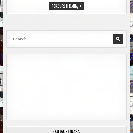
EGLĖ
PERŽIŪRĖTI DAINĄ
–
ANGELAS
(OFFICIAL
LYRIC
VIDEO).
LIETUVIŠKOS
DAINOS
Search
for:
NAUJAUSI ĮRAŠAI