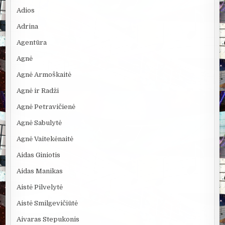
Adios
Adrina
Agentūra
Agnė
Agnė Armoškaitė
Agnė ir Radži
Agnė Petravičienė
Agnė Sabulytė
Agnė Vaitekėnaitė
Aidas Giniotis
Aidas Manikas
Aistė Pilvelytė
Aistė Smilgevičiūtė
Aivaras Stepukonis