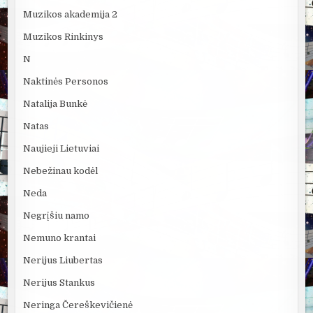
Muzikos akademija 2
Muzikos Rinkinys
N
Naktinės Personos
Natalija Bunkė
Natas
Naujieji Lietuviai
Nebežinau kodėl
Neda
Negrįšiu namo
Nemuno krantai
Nerijus Liubertas
Nerijus Stankus
Neringa Čereškevičienė