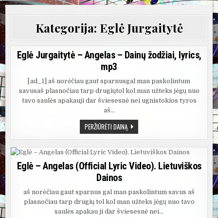
Kategorija:
Eglė Jurgaitytė
Eglė Jurgaitytė – Angelas – Dainų žodžiai, lyrics,
mp3
[ad_1] aš norėčiau gaut sparnusgal man paskolintum
savusaš plasnočiau tarp drugiųtol kol man užteks jėgų nuo
tavo saulės apakauji dar šviesesnė nei ugnistokios tyros
aš…
EGLĖ
PERŽIŪRĖTI DAINĄ
JURGAITYTĖ
–
ANGELAS
–
DAINŲ
ŽODŽIAI,
Eglė – Angelas (Official Lyric Video). Lietuviškos
LYRICS,
Dainos
MP3
aš norėčiau gaut sparnus gal man paskolintum savus aš
plasnočiau tarp drugių tol kol man užteks jėgų nuo tavo
saulės apakau ji dar šviesesnė nei…