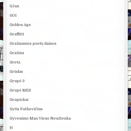
GJan
GOI
Golden Age
Graffitti
Gražiausios poetų dainos
Gražina
Greta
Grūdas
Grupė 3
Grupė MES
Grupiokai
Gytis Paškevičius
Gyvenimo Man Vieno Neužtenka
H