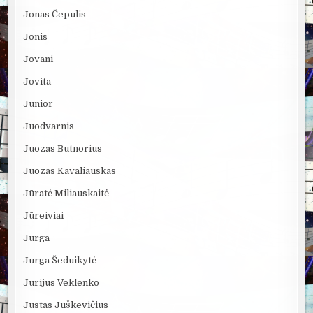
Jonas Čepulis
Jonis
Jovani
Jovita
Junior
Juodvarnis
Juozas Butnorius
Juozas Kavaliauskas
Jūratė Miliauskaitė
Jūreiviai
Jurga
Jurga Šeduikytė
Jurijus Veklenko
Justas Juškevičius