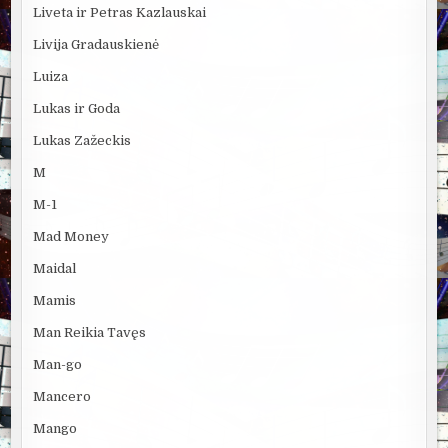
Liveta ir Petras Kazlauskai
Livija Gradauskienė
Luiza
Lukas ir Goda
Lukas Zažeckis
M
M-1
Mad Money
Maidal
Mamis
Man Reikia Tavęs
Man-go
Mancero
Mango