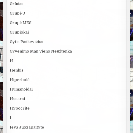
Grūdas
Grupė 3
Grupė MES
Grupiokai
Gytis Paškevičius
Gyvenimo Man Vieno Neužtenka
H
Henkis
Hiperbolė
Humanoidai
Husarai
Hypocrite
I
Ieva Juozapaitytė