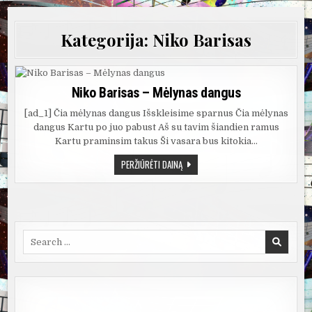
Kategorija:
Niko Barisas
Niko Barisas – Mėlynas dangus
[ad_1] Čia mėlynas dangus Išskleisime sparnus Čia mėlynas
dangus Kartu po juo pabust Aš su tavim šiandien ramus
Kartu praminsim takus Ši vasara bus kitokia…
NIKO
PERŽIŪRĖTI DAINĄ
BARISAS
–
MĖLYNAS
DANGUS
Search
for: