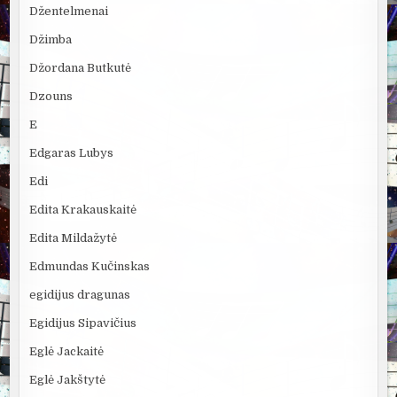
Džentelmenai
Džimba
Džordana Butkutė
Dzouns
E
Edgaras Lubys
Edi
Edita Krakauskaitė
Edita Mildažytė
Edmundas Kučinskas
egidijus dragunas
Egidijus Sipavičius
Eglė Jackaitė
Eglė Jakštytė