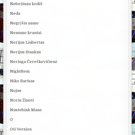
Nebežinau kodėl
Neda
Negrįšiu namo
Nemuno krantai
Nerijus Liubertas
Nerijus Stankus
Neringa Čereškevičienė
NightRem
Niko Barisas
Nojus
Noriu Žinoti
Nustebink Mane
O
OG Version