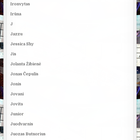
Ironvytas
Irūna
J
Jazzu
Jessica Shy
Jis
Jolanta Žibienė
Jonas Čepulis
Jonis
Jovani
Jovita
Junior
Juodvarnis
Juozas Butnorius