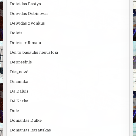
Deividas Bastys
Deividas Dubinovas
Deividas Zvonkus
Deivis
Deivis ir Renata
Dėl to pasaulis nesustoja
Depresinis
Diagnozė
Dinamika
DJ Dalgis
DJ Karka
Dole
Domantas Dulkė
Domantas Razauskas