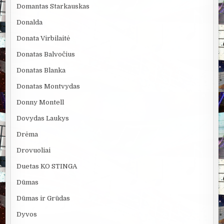
Domantas Starkauskas
Donalda
Donata Virbilaitė
Donatas Balvočius
Donatas Blanka
Donatas Montvydas
Donny Montell
Dovydas Laukys
Drėma
Drovuoliai
Duetas KO STINGA
Dūmas
Dūmas ir Grūdas
Dyvos