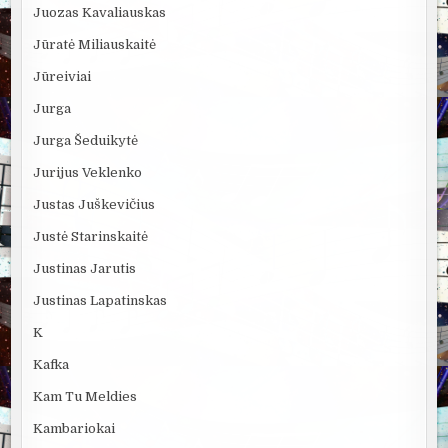
Juozas Kavaliauskas
Jūratė Miliauskaitė
Jūreiviai
Jurga
Jurga Šeduikytė
Jurijus Veklenko
Justas Juškevičius
Justė Starinskaitė
Justinas Jarutis
Justinas Lapatinskas
K
Kafka
Kam Tu Meldies
Kambariokai