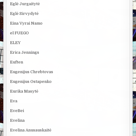
Eglė Jurgaitytė
Eglė Sirvydytė
Eina Vyrai Namo
el FUEGO
ELEY
Erica Jennings
Euften
Eugenijus Chrebtovas
Eugenijus Ostapenko
Eurika Masytė
Eva
EveBei
Evelina
Evelina Anusauskaitė