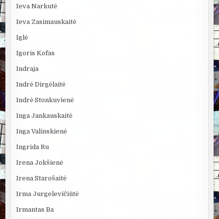
Ieva Narkutė
Ieva Zasimauskaitė
Iglė
Igoris Kofas
Indraja
Indrė Dirgėlaitė
Indrė Stonkuvienė
Inga Jankauskaitė
Inga Valinskienė
Ingrida Ru
Irena Jokšienė
Irena Starošaitė
Irma Jurgelevičiūtė
Irmantas Ba