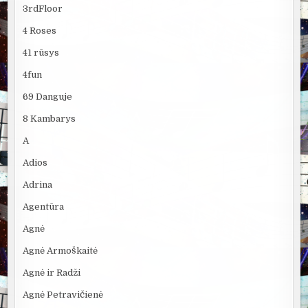
3rdFloor
4 Roses
41 rūsys
4fun
69 Danguje
8 Kambarys
A
Adios
Adrina
Agentūra
Agnė
Agnė Armoškaitė
Agnė ir Radži
Agnė Petravičienė