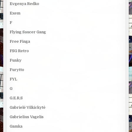
Evgenya Redko
Exem
F
Flying Saucer Gang
Free Finga
FSG Retro
Funky
Furytto
FYL
G
G.E.R.S
Gabrielė Vilkickytė
Gabrielius Vagelis
Gamka