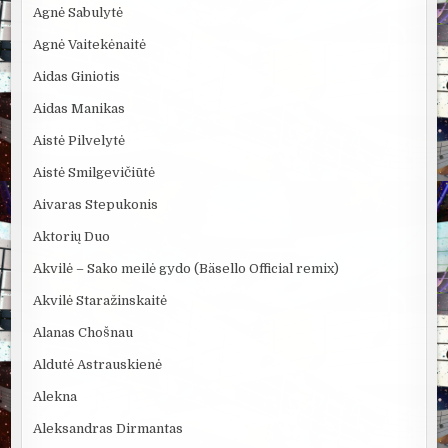
Agnė Sabulytė
Agnė Vaitekėnaitė
Aidas Giniotis
Aidas Manikas
Aistė Pilvelytė
Aistė Smilgevičiūtė
Aivaras Stepukonis
Aktorių Duo
Akvilė – Sako meilė gydo (Bäsello Official remix)
Akvilė Staražinskaitė
Alanas Chošnau
Aldutė Astrauskienė
Alekna
Aleksandras Dirmantas