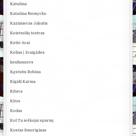
Katažina
Katažina Nemycko
Kazimieras Jakutis
Keistuolių teatras
Keite Arai
Kelias į žvaigždes
kenhauzers
Kęstutis Bobina
Kigidi Karma
Kitava
Kitos
Kodas
Kol Tu ieškojai sparnų
Kostas Smoriginas