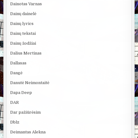
Dainotas Varnas
Dainų dainelė
Dainų lyrics
Dainų tekstai
Dainų žodžiai
Dalius Mertinas
Dallasas
Dangė
Danutė Neimontaitė
Dapa Deep
DAR
Dar pažiūrėsim
Dblz
Deimantas Alekna