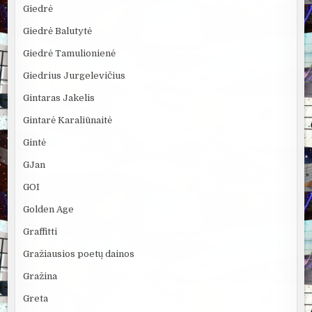
Giedrė
Giedrė Balutytė
Giedrė Tamulionienė
Giedrius Jurgelevičius
Gintaras Jakelis
Gintarė Karaliūnaitė
Gintė
GJan
GOI
Golden Age
Graffitti
Gražiausios poetų dainos
Gražina
Greta