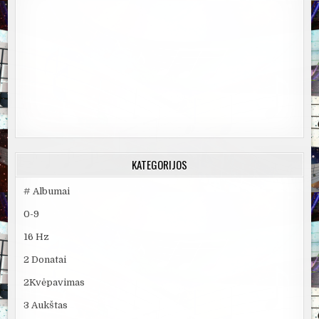
KATEGORIJOS
# Albumai
0-9
16 Hz
2 Donatai
2Kvėpavimas
3 Aukštas