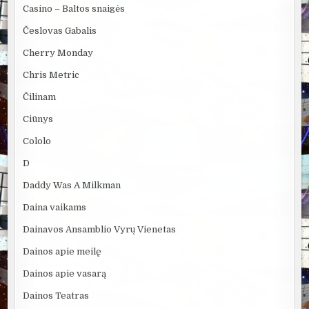
Casino – Baltos snaigės
Česlovas Gabalis
Cherry Monday
Chris Metric
Čilinam
Ciūnys
Cololo
D
Daddy Was A Milkman
Daina vaikams
Dainavos Ansamblio Vyrų Vienetas
Dainos apie meilę
Dainos apie vasarą
Dainos Teatras