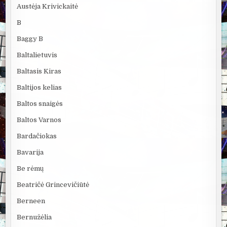
Austėja Krivickaitė
B
Baggy B
Baltalietuvis
Baltasis Kiras
Baltijos kelias
Baltos snaigės
Baltos Varnos
Bardačiokas
Bavarija
Be rėmų
Beatričė Grincevičiūtė
Berneen
Bernužėlia