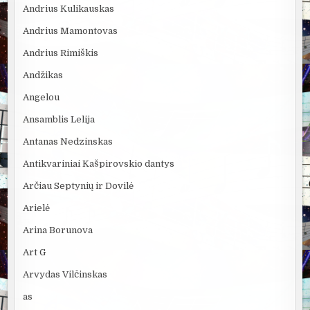
Andrius Kulikauskas
Andrius Mamontovas
Andrius Rimiškis
Andžikas
Angelou
Ansamblis Lelija
Antanas Nedzinskas
Antikvariniai Kašpirovskio dantys
Arčiau Septynių ir Dovilė
Arielė
Arina Borunova
Art G
Arvydas Vilčinskas
as