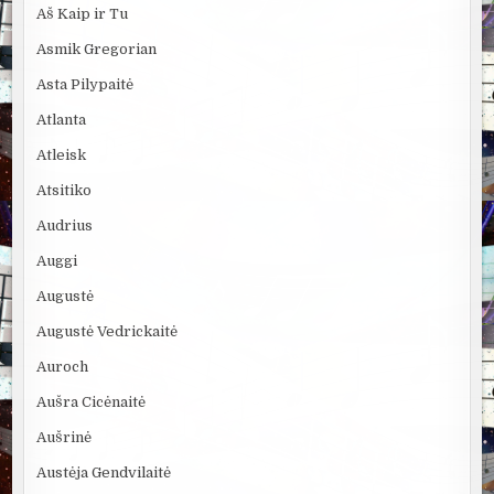
Aš Kaip ir Tu
Asmik Gregorian
Asta Pilypaitė
Atlanta
Atleisk
Atsitiko
Audrius
Auggi
Augustė
Augustė Vedrickaitė
Auroch
Aušra Cicėnaitė
Aušrinė
Austėja Gendvilaitė