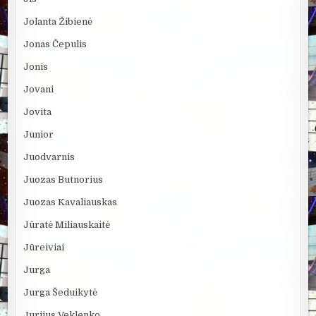
Jolanta Žibienė
Jonas Čepulis
Jonis
Jovani
Jovita
Junior
Juodvarnis
Juozas Butnorius
Juozas Kavaliauskas
Jūratė Miliauskaitė
Jūreiviai
Jurga
Jurga Šeduikytė
Jurijus Veklenko