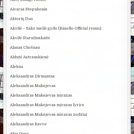
Aivaras Stepukonis
Aktorių Duo
Akvilė – Sako meilė gydo (Bäsello Official remix)
Akvilė Staražinskaitė
Alanas Chošnau
Aldutė Astrauskienė
Alekna
Aleksandras Dirmantas
Aleksandras Makejevas
Aleksandras Makejevas mirazas
Aleksandras Makejevas mirazas lyrics
Aleksandras Makejevas mirazas zodziai
Aleksandras Ravve
Alex Guru