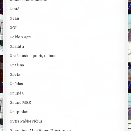
Gintė
GJan
GOI
Golden Age
Graffitti
Gražiausios poetų dainos
Gražina
Greta
Grūdas
Grupė 3
Grupė MES
Grupiokai
Gytis Paškevičius
Gyvenimo Man Vieno Neužtenka