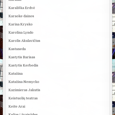
Karališka Erdvė
Karaoke dainos
Karina Krysko
Karolina Lyndo
Karolis Akulavičius
Kastaneda
Kastytis Barisas
Kastytis Kerbedis
Katažina
Katažina Nemycko
Kazimieras Jakutis
Keistuolių teatras
Keite Arai
Kelias į žvaigždes