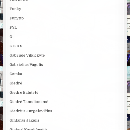
Funky
Furytto
FYL
G
G.E.R.S
Gabrielė Vilkickytė
Gabrielius Vagelis
Gamka
Giedrė
Giedrė Balutytė
Giedrė Tamulionienė
Giedrius Jurgelevičius
Gintaras Jakelis
Gintarė Karaliūnaitė