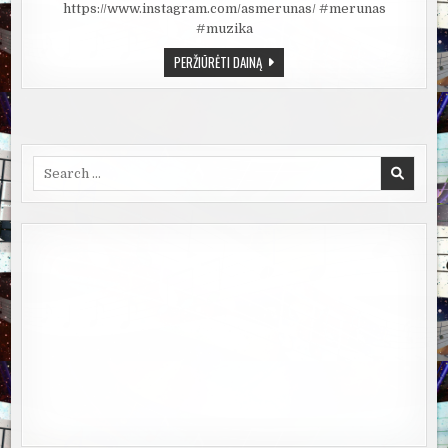
MP3
https://www.instagram.com/asmerunas/ #merunas
#muzika
MERŪNAS
PERŽIŪRĖTI DAINĄ
–
BALTA
NAKTIS
Search
for: