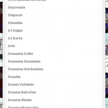
Depresinis
Diagnozė
Dinamika
DJ Dalgis
DJ Karka
Dole
Domantas Dulkė
Domantas Razauskas
Domantas Starkauskas
Donalda
Donata Virbilaitė
Donatas Balvočius
Donatas Blanka
Donatas Montvydas