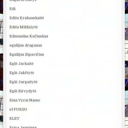
Edi
Edita Krakauskaitė
Edita Mildažytė
Edmundas Kučinskas
egidijus dragunas
Egidijus Sipavičius
Eglė Jackaitė
Eglė Jakštytė
Eglė Jurgaitytė
Eglė Sirvydytė
Eina Vyrai Namo
el FUEGO
ELEY
Erica Jennings