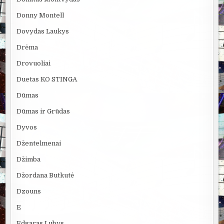
Donny Montell
Dovydas Laukys
Drėma
Drovuoliai
Duetas KO STINGA
Dūmas
Dūmas ir Grūdas
Dyvos
Džentelmenai
Džimba
Džordana Butkutė
Dzouns
E
Edgaras Lubys