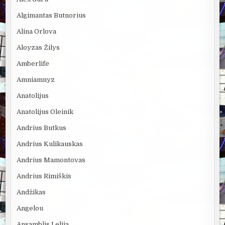
Algimantas Butnorius
Alina Orlova
Aloyzas Žilys
Amberlife
Amniamnyz
Anatolijus
Anatolijus Oleinik
Andrius Butkus
Andrius Kulikauskas
Andrius Mamontovas
Andrius Rimiškis
Andžikas
Angelou
Ansamblis Lelija