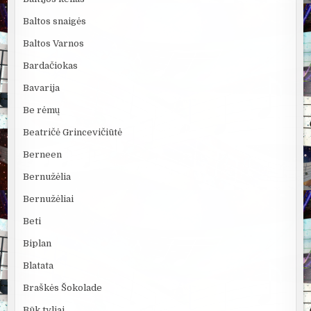
Baltos snaigės
Baltos Varnos
Bardačiokas
Bavarija
Be rėmų
Beatričė Grincevičiūtė
Berneen
Bernužėlia
Bernužėliai
Beti
Biplan
Blatata
Braškės Šokolade
Būk tyliai