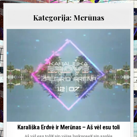
Kategorija:
Merūnas
Karališka Erdvė ir Merūnas – Aš vėl esu toli
Aš vėl esu toliKaip vėjas laukuoseKaip saulės