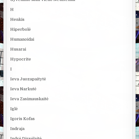
H
Henkis
Hiperbolė
Humanoidai
Husarai
Hypocrite
I
Ieva Juozapaitytė
Ieva Narkutė
Ieva Zasimauskaitė
Iglė
Igoris Kofas
Indraja
Indrė Dirgėlaitė