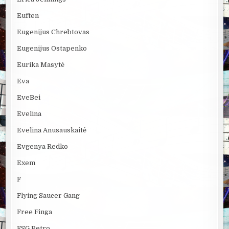
Euften
Eugenijus Chrebtovas
Eugenijus Ostapenko
Eurika Masytė
Eva
EveBei
Evelina
Evelina Anusauskaitė
Evgenya Redko
Exem
F
Flying Saucer Gang
Free Finga
FSG Retro