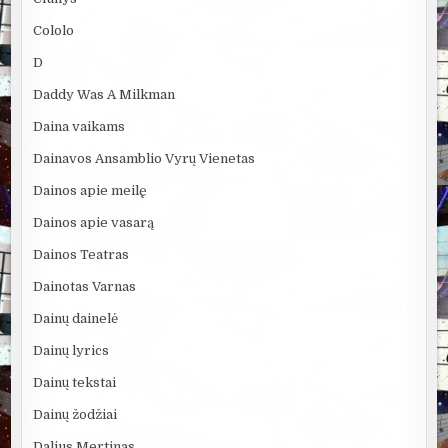
Cololo
D
Daddy Was A Milkman
Daina vaikams
Dainavos Ansamblio Vyrų Vienetas
Dainos apie meilę
Dainos apie vasarą
Dainos Teatras
Dainotas Varnas
Dainų dainelė
Dainų lyrics
Dainų tekstai
Dainų žodžiai
Dalius Mertinas