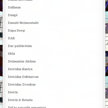
Dallasas
Dangė
Danutė Neimontaitė
Dapa Deep
DAR
Dar pažiūrėsim
Dblz
Deimantas Alekna
Deividas Bastys
Deividas Dubinovas
Deividas Zvonkus
Deivis
Deivis ir Renata
Dėl to pasaulis nesustoja