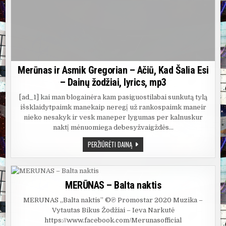
Merūnas ir Asmik Gregorian – Ačiū, Kad Šalia Esi
– Dainų žodžiai, lyrics, mp3
[ad_1] kai man blogainėra kam pasiguostilabai sunkutą tylą
išsklaidytpaimk manekaip neregį už rankospaimk maneir
nieko nesakyk ir vesk maneper lygumas per kalnuskur
naktį mėnuomiega debesyžvaigždės…
MERŪNAS
PERŽIŪRĖTI DAINĄ
IR
ASMIK
GREGORIAN
–
AČIŪ,
KAD
MERŪNAS – Balta naktis
ŠALIA
ESI
MERŪNAS „Balta naktis” ©℗ Promostar 2020 Muzika –
–
DAINŲ
Vytautas Bikus Žodžiai – Ieva Narkutė
ŽODŽIAI,
https://www.facebook.com/Merunasofficial
LYRICS,