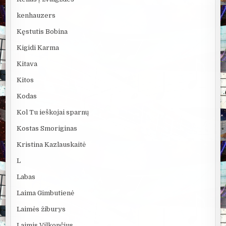
kenhauzers
Kęstutis Bobina
Kigidi Karma
Kitava
Kitos
Kodas
Kol Tu ieškojai sparnų
Kostas Smoriginas
Kristina Kazlauskaitė
L
Labas
Laima Gimbutienė
Laimės žiburys
Laimis Vilkončius