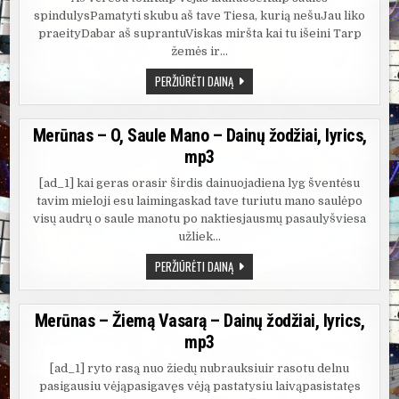
spindulysPamatyti skubu aš tave Tiesa, kurią nešuJau liko
praeityDabar aš suprantuViskas miršta kai tu išeini Tarp
žemės ir…
KARALIŠKA
PERŽIŪRĖTI DAINĄ
ERDVĖ
IR
MERŪNAS
–
Merūnas – O, Saule Mano – Dainų žodžiai, lyrics,
AŠ
VĖL
mp3
ESU
TOLI
[ad_1] kai geras orasir širdis dainuojadiena lyg šventėsu
tavim mieloji esu laimingaskad tave turiutu mano saulėpo
visų audrų o saule manotu po naktiesjausmų pasaulyšviesa
užliek…
MERŪNAS
PERŽIŪRĖTI DAINĄ
–
O,
SAULE
MANO
Merūnas – Žiemą Vasarą – Dainų žodžiai, lyrics,
–
DAINŲ
mp3
ŽODŽIAI,
LYRICS,
MP3
[ad_1] ryto rasą nuo žiedų nubrauksiuir rasotu delnu
pasigausiu vėjąpasigavęs vėją pastatysiu laivąpasistatęs