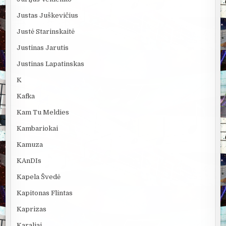
Justas Juškevičius
Justė Starinskaitė
Justinas Jarutis
Justinas Lapatinskas
K
Kafka
Kam Tu Meldies
Kambariokai
Kamuza
KAnDIs
Kapela Švedė
Kapitonas Flintas
Kaprizas
Karaliai