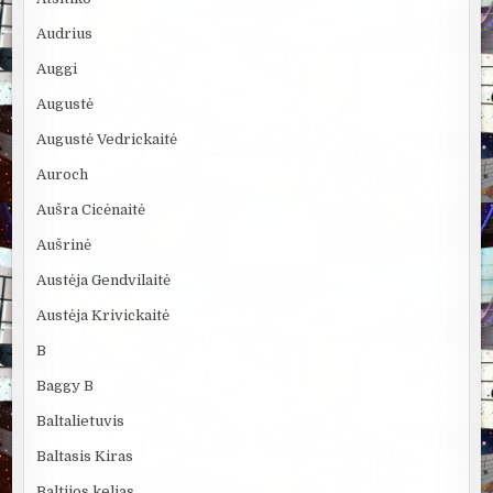
Audrius
Auggi
Augustė
Augustė Vedrickaitė
Auroch
Aušra Cicėnaitė
Aušrinė
Austėja Gendvilaitė
Austėja Krivickaitė
B
Baggy B
Baltalietuvis
Baltasis Kiras
Baltijos kelias