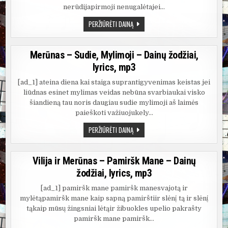
nerūdijapirmoji nenugalėtajei…
MERŪNAS
PERŽIŪRĖTI DAINĄ
–
MEILĖ
NERŪDIJA
–
Merūnas – Sudie, Mylimoji – Dainų žodžiai,
DAINŲ
ŽODŽIAI,
lyrics, mp3
LYRICS,
MP3
[ad_1] ateina diena kai staiga suprantigyvenimas keistas jei
liūdnas esinet mylimas veidas nebūna svarbiaukai visko
šiandieną tau noris daugiau sudie mylimoji aš laimės
paieškoti važiuojukely…
MERŪNAS
PERŽIŪRĖTI DAINĄ
–
SUDIE,
MYLIMOJI
–
Vilija ir Merūnas – Pamiršk Mane – Dainų
DAINŲ
ŽODŽIAI,
žodžiai, lyrics, mp3
LYRICS,
MP3
[ad_1] pamiršk mane pamiršk manesvajotą ir
mylėtąpamiršk mane kaip sapną pamirštiir slėnį tą ir slėnį
tąkaip mūsų žingsniai lėtąir žibuokles upelio pakrašty
pamiršk mane pamiršk…