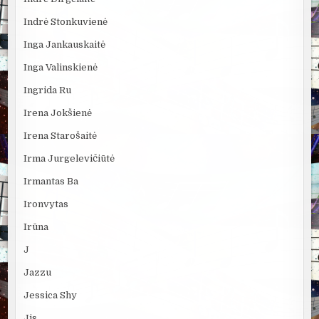
Indrė Stonkuvienė
Inga Jankauskaitė
Inga Valinskienė
Ingrida Ru
Irena Jokšienė
Irena Starošaitė
Irma Jurgelevičiūtė
Irmantas Ba
Ironvytas
Irūna
J
Jazzu
Jessica Shy
Jis