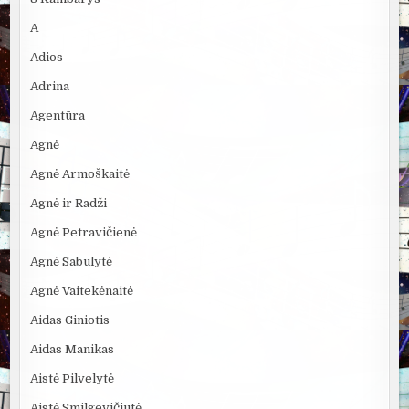
A
Adios
Adrina
Agentūra
Agnė
Agnė Armoškaitė
Agnė ir Radži
Agnė Petravičienė
Agnė Sabulytė
Agnė Vaitekėnaitė
Aidas Giniotis
Aidas Manikas
Aistė Pilvelytė
Aistė Smilgevičiūtė