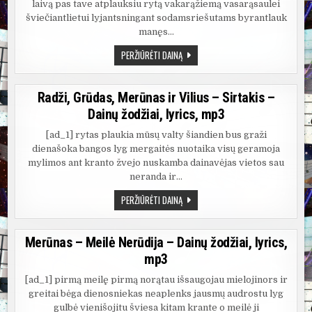
laivą pas tave atplauksiu rytą vakarąžiemą vasarąsaulei
šviečiantlietui lyjantsningant sodamsriešutams byrantlauk
manęs…
MERŪNAS
PERŽIŪRĖTI DAINĄ
–
ŽIEMĄ
VASARĄ
–
Radži, Grūdas, Merūnas ir Vilius – Sirtakis –
DAINŲ
ŽODŽIAI,
Dainų žodžiai, lyrics, mp3
LYRICS,
MP3
[ad_1] rytas plaukia mūsų valty šiandien bus graži
dienašoka bangos lyg mergaitės nuotaika visų geramoja
mylimos ant kranto žvejo nuskamba dainavėjas vietos sau
neranda ir…
RADŽI,
PERŽIŪRĖTI DAINĄ
GRŪDAS,
MERŪNAS
IR
VILIUS
Merūnas – Meilė Nerūdija – Dainų žodžiai, lyrics,
–
SIRTAKIS
mp3
–
DAINŲ
ŽODŽIAI,
[ad_1] pirmą meilę pirmą norątau išsaugojau mielojinors ir
LYRICS,
greitai bėga dienosniekas neaplenks jausmų audrostu lyg
MP3
gulbė vienišojitu šviesa kitam krante o meilė ji