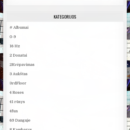
KATEGORIJOS
# Albumai
0-9
16 Hz
2 Donatai
2Kvėpavimas
3 Aukštas
3rdFloor
4 Roses
41 rūsys
4fun
69 Danguje
8 Kambarys