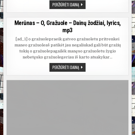
VILIJA
PERŽIŪRĖTI DAINĄ
IR
MERŪNAS
–
PAMIRŠK
Merūnas – O, Gražuole – Dainų žodžiai, lyrics,
MANE
–
mp3
DAINŲ
ŽODŽIAI,
LYRICS,
[ad_1] o gražuolepraeik gatveo gražuoletu pritrenkei
MP3
maneo gražuoleaš patikėt jau negaliukad gali būt gražių
tokių o gražuolepagailėk manęso gražuoletu žygio
nebetęsko gražuolegeriau iš karto atsakykar…
MERŪNAS
PERŽIŪRĖTI DAINĄ
–
O,
GRAŽUOLE
–
DAINŲ
ŽODŽIAI,
LYRICS,
MP3