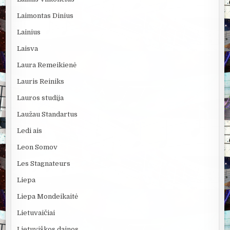
Laimontas Dinius
Lainius
Laisva
Laura Remeikienė
Lauris Reiniks
Lauros studija
Laužau Standartus
Ledi ais
Leon Somov
Les Stagnateurs
Liepa
Liepa Mondeikaitė
Lietuvaičiai
Lietuviškos dainos