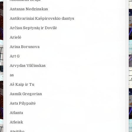
Antanas Nedzinskas
Antikvariniai Kašpirovskio dantys
Arčiau Septynių ir Dovilė
Arielė
Arina Borunova
Art G
Arvydas Vilčinskas
as
Aš Kaip ir Tu
Asmik Gregorian
Asta Pilypaitė
Atlanta
Atleisk
Atsitiko