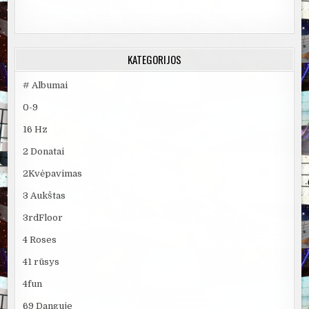
KATEGORIJOS
# Albumai
0-9
16 Hz
2 Donatai
2Kvėpavimas
3 Aukštas
3rdFloor
4 Roses
41 rūsys
4fun
69 Danguje