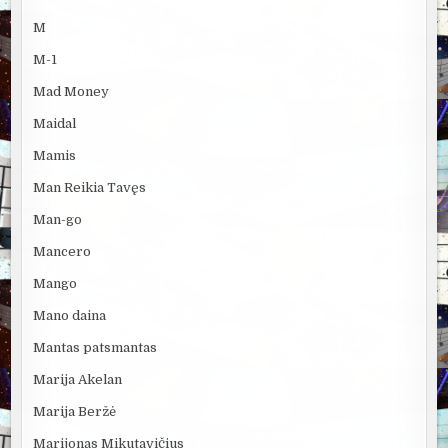
M
M-1
Mad Money
Maidal
Mamis
Man Reikia Tavęs
Man-go
Mancero
Mango
Mano daina
Mantas patsmantas
Marija Akelan
Marija Beržė
Marijonas Mikutavičius