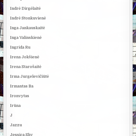
Indrė Dirgėlaitė
Indrė Stonkuvienė
Inga Jankauskaitė
Inga Valinskienė
Ingrida Ru
Irena Jokšienė
Irena Starošaitė
Irma Jurgelevičiūtė
Irmantas Ba
Ironvytas
Irūna
J
Jazzu
Jessica Shy