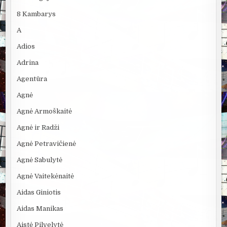
8 Kambarys
A
Adios
Adrina
Agentūra
Agnė
Agnė Armoškaitė
Agnė ir Radži
Agnė Petravičienė
Agnė Sabulytė
Agnė Vaitekėnaitė
Aidas Giniotis
Aidas Manikas
Aistė Pilvelytė