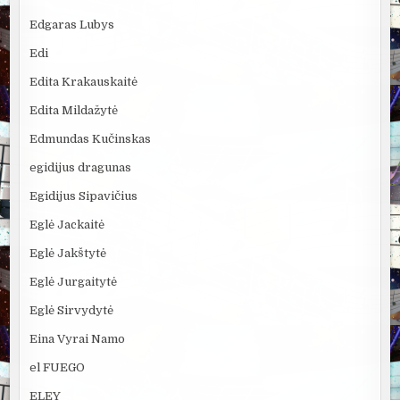
Edgaras Lubys
Edi
Edita Krakauskaitė
Edita Mildažytė
Edmundas Kučinskas
egidijus dragunas
Egidijus Sipavičius
Eglė Jackaitė
Eglė Jakštytė
Eglė Jurgaitytė
Eglė Sirvydytė
Eina Vyrai Namo
el FUEGO
ELEY