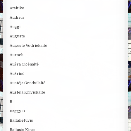
Atsitiko
Audrius
Auggi
Augustė
Augustė Vedrickaitė
Auroch
Aušra Cicėnaitė
Aušrinė
Austėja Gendvilaitė
Austėja Krivickaitė
B
Baggy B
Baltalietuvis
Baltasis Kiras