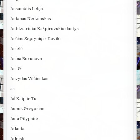
Ansamblis Lelija
Antanas Nedzinskas
Antikvariniai Kašpirovskio dantys
Arčiau Septynių ir Dovilė
Arielė
Arina Borunova
Art G
Arvydas Vilčinskas
as
Aš Kaip ir Tu
Asmik Gregorian
Asta Pilypaitė
Atlanta
Atleisk