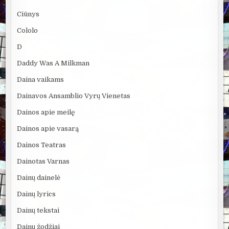
Ciūnys
Cololo
D
Daddy Was A Milkman
Daina vaikams
Dainavos Ansamblio Vyrų Vienetas
Dainos apie meilę
Dainos apie vasarą
Dainos Teatras
Dainotas Varnas
Dainų dainelė
Dainų lyrics
Dainų tekstai
Dainų žodžiai