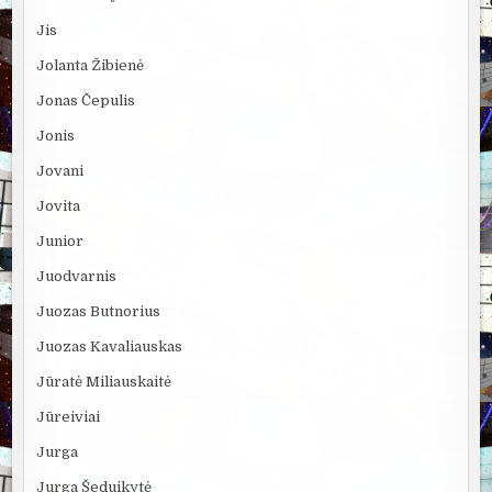
Jis
Jolanta Žibienė
Jonas Čepulis
Jonis
Jovani
Jovita
Junior
Juodvarnis
Juozas Butnorius
Juozas Kavaliauskas
Jūratė Miliauskaitė
Jūreiviai
Jurga
Jurga Šeduikytė