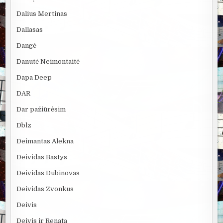
Dalius Mertinas
Dallasas
Dangė
Danutė Neimontaitė
Dapa Deep
DAR
Dar pažiūrėsim
Dblz
Deimantas Alekna
Deividas Bastys
Deividas Dubinovas
Deividas Zvonkus
Deivis
Deivis ir Renata