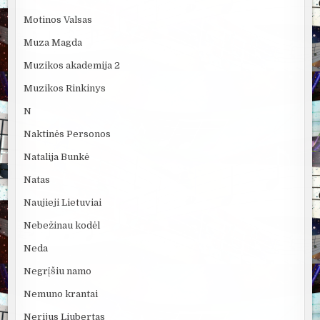
Motinos Valsas
Muza Magda
Muzikos akademija 2
Muzikos Rinkinys
N
Naktinės Personos
Natalija Bunkė
Natas
Naujieji Lietuviai
Nebežinau kodėl
Neda
Negrįšiu namo
Nemuno krantai
Nerijus Liubertas