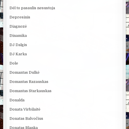
Dėl to pasaulis nesustoja
Depresinis
Diagnozė
Dinamika
DJ Dalgis
DJ Karka
Dole
Domantas Dulkė
Domantas Razauskas
Domantas Starkauskas
Donalda
Donata Virbilaitė
Donatas Balvočius
Donatas Blanka