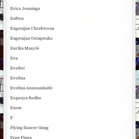
Erica Jennings
Euften
Eugenijus Chrebtovas
Eugenijus Ostapenko
Eurika Masytė
Eva
EveBei
Evelina
Evelina Anusauskaitė
Evgenya Redko
Exem
F
Flying Saucer Gang
Free Finga