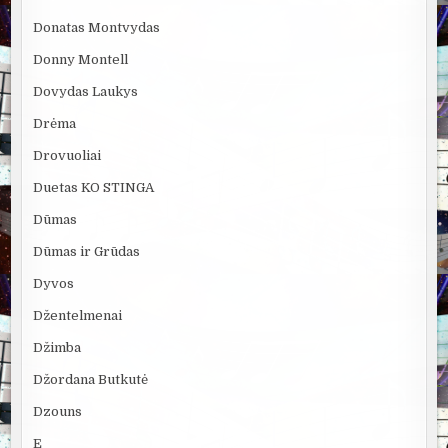
Donatas Montvydas
Donny Montell
Dovydas Laukys
Drėma
Drovuoliai
Duetas KO STINGA
Dūmas
Dūmas ir Grūdas
Dyvos
Džentelmenai
Džimba
Džordana Butkutė
Dzouns
E