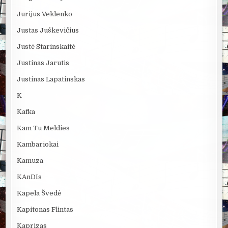
Jurijus Veklenko
Justas Juškevičius
Justė Starinskaitė
Justinas Jarutis
Justinas Lapatinskas
K
Kafka
Kam Tu Meldies
Kambariokai
Kamuza
KAnDIs
Kapela Švedė
Kapitonas Flintas
Kaprizas