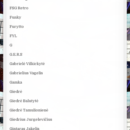
FSG Retro
Funky
Furytto
FYL
G
G.E.R.S
Gabrielė Vilkickytė
Gabrielius Vagelis
Gamka
Giedrė
Giedrė Balutytė
Giedrė Tamulionienė
Giedrius Jurgelevičius
Gintaras Jakelis