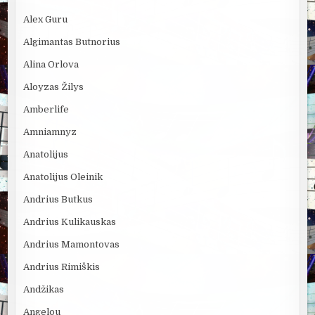
Alex Guru
Algimantas Butnorius
Alina Orlova
Aloyzas Žilys
Amberlife
Amniamnyz
Anatolijus
Anatolijus Oleinik
Andrius Butkus
Andrius Kulikauskas
Andrius Mamontovas
Andrius Rimiškis
Andžikas
Angelou