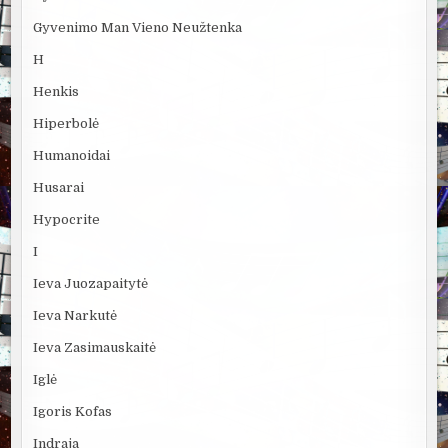
Gyvenimo Man Vieno Neužtenka
H
Henkis
Hiperbolė
Humanoidai
Husarai
Hypocrite
I
Ieva Juozapaitytė
Ieva Narkutė
Ieva Zasimauskaitė
Iglė
Igoris Kofas
Indraja