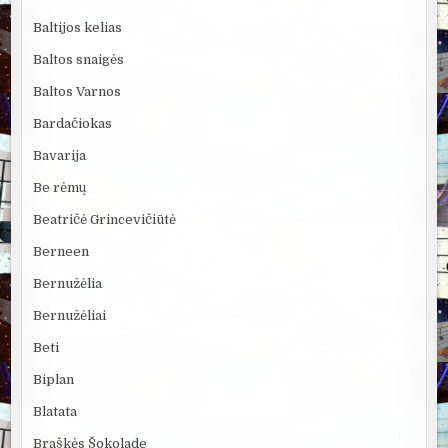
Baltijos kelias
Baltos snaigės
Baltos Varnos
Bardačiokas
Bavarija
Be rėmų
Beatričė Grincevičiūtė
Berneen
Bernužėlia
Bernužėliai
Beti
Biplan
Blatata
Braškės Šokolade