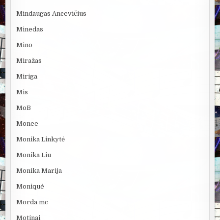
Mindaugas Ancevičius
Minedas
Mino
Miražas
Miriga
Mis
MoB
Monee
Monika Linkytė
Monika Liu
Monika Marija
Moniqué
Morda mc
Motinai