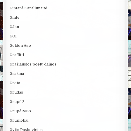
Gintarė Karaliūnaitė
Gintė
GJan
GOI
Golden Age
Graffitti
Gražiausios poetų dainos
Gražina
Greta
Grūdas
Grupė 3
Grupė MES
Grupiokai
Gytis Paškevičius