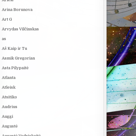
Arina Borunova
Art G
Arvydas Vilčinskas
as
Aš Kaip ir Tu
Asmik Gregorian
Asta Pilypaitė
Atlanta
Atleisk
Atsitiko
Audrius
Auggi
Augustė
Augustė Vedrickaitė