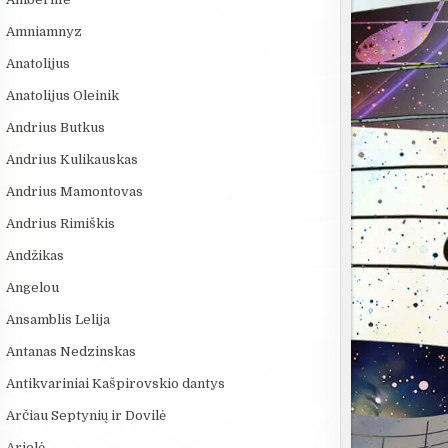
Amniamnyz
Anatolijus
Anatolijus Oleinik
Andrius Butkus
Andrius Kulikauskas
Andrius Mamontovas
Andrius Rimiškis
Andžikas
Angelou
Ansamblis Lelija
Antanas Nedzinskas
Antikvariniai Kašpirovskio dantys
Arčiau Septynių ir Dovilė
Arielė