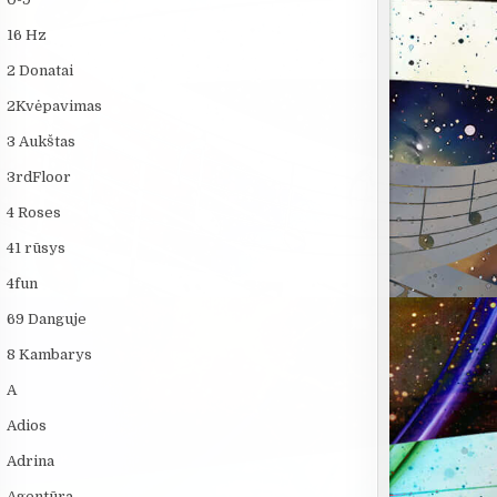
16 Hz
2 Donatai
2Kvėpavimas
3 Aukštas
3rdFloor
4 Roses
41 rūsys
4fun
69 Danguje
8 Kambarys
A
Adios
Adrina
Agentūra