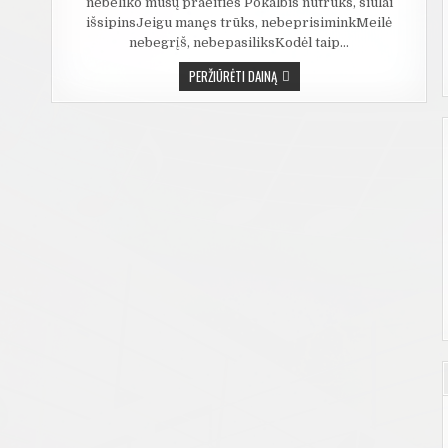
nebeliko mūsų praeities Pokalbis nutrūks, siūlai
išsipinsJeigu manęs trūks, nebeprisiminkMeilė
nebegrįš, nebepasiliksKodėl taip…
IGLĖ
PERŽIŪRĖTI DAINĄ
–
DRUGELIAI
–
DAINŲ
ŽODŽIAI,
LYRICS,
MP3