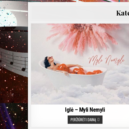
Kat
Iglė – Myli Nemyli
IGLĖ
PERŽIŪRĖTI DAINĄ
–
MYLI