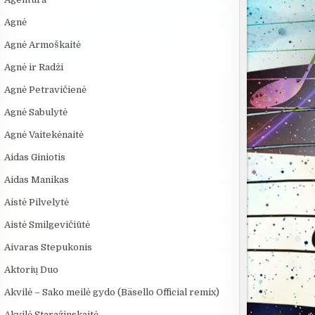
Agnė
Agnė Armoškaitė
Agnė ir Radži
Agnė Petravičienė
Agnė Sabulytė
Agnė Vaitekėnaitė
Aidas Giniotis
Aidas Manikas
Aistė Pilvelytė
Aistė Smilgevičiūtė
Aivaras Stepukonis
Aktorių Duo
Akvilė – Sako meilė gydo (Bäsello Official remix)
Akvilė Staražinskaitė