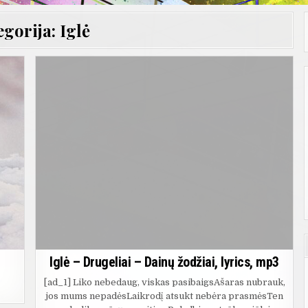
egorija:
Iglė
Iglė – Drugeliai – Dainų žodžiai, lyrics, mp3
[ad_1] Liko nebedaug, viskas pasibaigsAšaras nubrauk,
jos mums nepadėsLaikrodį atsukt nebėra prasmėsTen