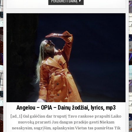
ANGELOU
PERŽIŪRĖTI DAINĄ
–
SAULĖ
Angelou – OPIA – Dainų žodžiai, lyrics, mp3
[ad_1] Gal galėčiau dar truputį Tavo rankose prapulti Laiko
nuovoką prarasti Jau dangus pradėjo gesti Niekam
nesakysim, sugrįšim, aplankysim Vietas tas pamirštas Tik