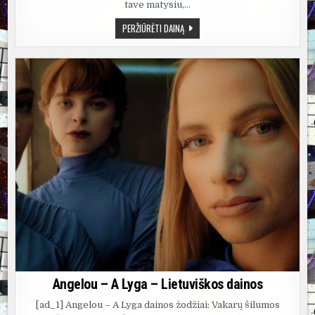
tave matysiu,…
ANGELOU
PERŽIŪRĖTI DAINĄ
–
OPIA
–
DAINŲ
ŽODŽIAI,
LYRICS,
MP3
Angelou – A Lyga – Lietuviškos dainos
[ad_1] Angelou – A Lyga dainos žodžiai: Vakarų šilumos