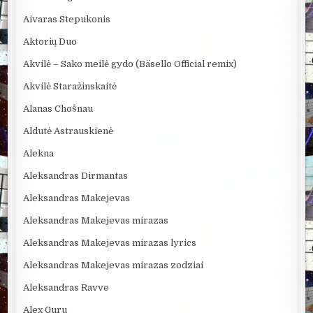
Aivaras Stepukonis
Aktorių Duo
Akvilė – Sako meilė gydo (Bäsello Official remix)
Akvilė Staražinskaitė
Alanas Chošnau
Aldutė Astrauskienė
Alekna
Aleksandras Dirmantas
Aleksandras Makejevas
Aleksandras Makejevas mirazas
Aleksandras Makejevas mirazas lyrics
Aleksandras Makejevas mirazas zodziai
Aleksandras Ravve
Alex Guru