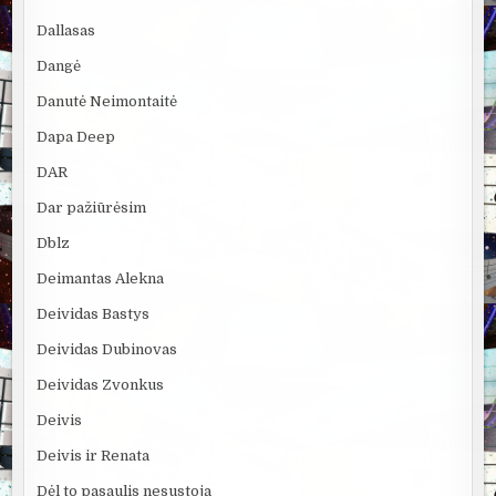
Dallasas
Dangė
Danutė Neimontaitė
Dapa Deep
DAR
Dar pažiūrėsim
Dblz
Deimantas Alekna
Deividas Bastys
Deividas Dubinovas
Deividas Zvonkus
Deivis
Deivis ir Renata
Dėl to pasaulis nesustoja