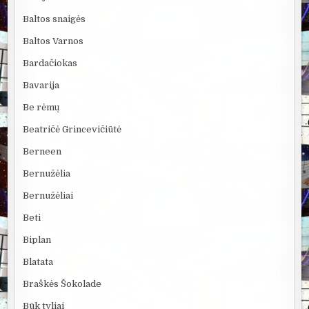
Baltos snaigės
Baltos Varnos
Bardačiokas
Bavarija
Be rėmų
Beatričė Grincevičiūtė
Berneen
Bernužėlia
Bernužėliai
Beti
Biplan
Blatata
Braškės Šokolade
Būk tyliai