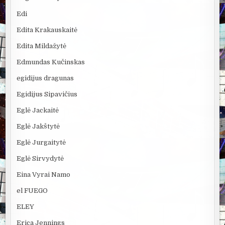
Edi
Edita Krakauskaitė
Edita Mildažytė
Edmundas Kučinskas
egidijus dragunas
Egidijus Sipavičius
Eglė Jackaitė
Eglė Jakštytė
Eglė Jurgaitytė
Eglė Sirvydytė
Eina Vyrai Namo
el FUEGO
ELEY
Erica Jennings