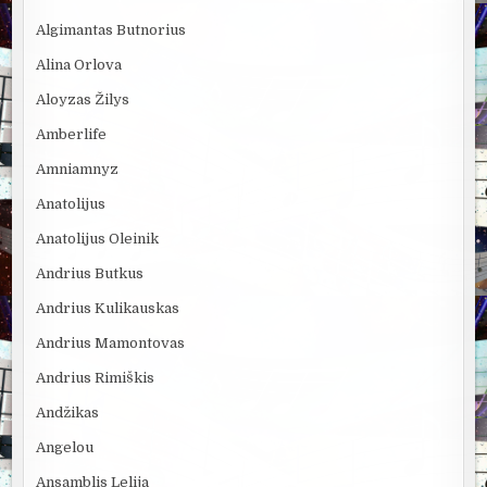
Algimantas Butnorius
Alina Orlova
Aloyzas Žilys
Amberlife
Amniamnyz
Anatolijus
Anatolijus Oleinik
Andrius Butkus
Andrius Kulikauskas
Andrius Mamontovas
Andrius Rimiškis
Andžikas
Angelou
Ansamblis Lelija