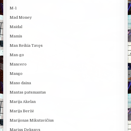
M-1
Mad Money
Maidal
Mamis
Man Reikia Tavęs
Man-go
Mancero
Mango
Mano daina
Mantas patsmantas
Marija Akelan
Marija Beržė
Marijonas Mikutavičius
Marius Deksnys