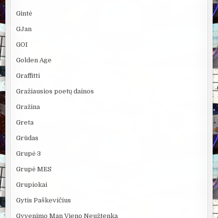
Gintė
GJan
GOI
Golden Age
Graffitti
Gražiausios poetų dainos
Gražina
Greta
Grūdas
Grupė 3
Grupė MES
Grupiokai
Gytis Paškevičius
Gyvenimo Man Vieno Neužtenka