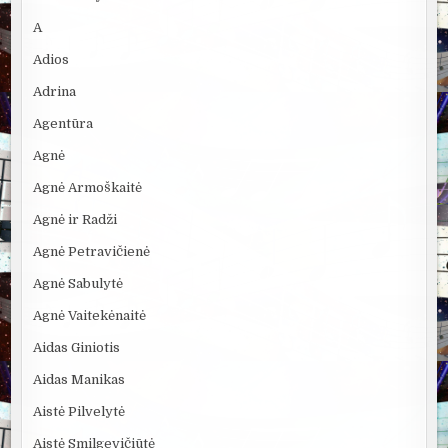
A
Adios
Adrina
Agentūra
Agnė
Agnė Armoškaitė
Agnė ir Radži
Agnė Petravičienė
Agnė Sabulytė
Agnė Vaitekėnaitė
Aidas Giniotis
Aidas Manikas
Aistė Pilvelytė
Aistė Smilgevičiūtė