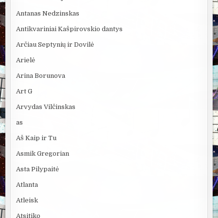
Antanas Nedzinskas
Antikvariniai Kašpirovskio dantys
Arčiau Septynių ir Dovilė
Arielė
Arina Borunova
Art G
Arvydas Vilčinskas
as
Aš Kaip ir Tu
Asmik Gregorian
Asta Pilypaitė
Atlanta
Atleisk
Atsitiko