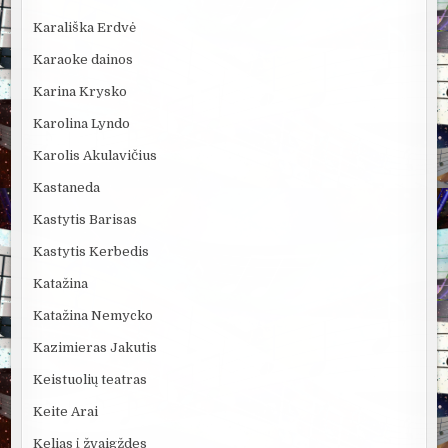
Karališka Erdvė
Karaoke dainos
Karina Krysko
Karolina Lyndo
Karolis Akulavičius
Kastaneda
Kastytis Barisas
Kastytis Kerbedis
Katažina
Katažina Nemycko
Kazimieras Jakutis
Keistuolių teatras
Keite Arai
Kelias į žvaigždes