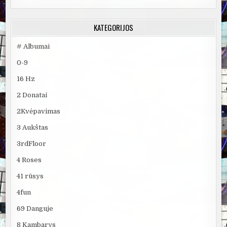
KATEGORIJOS
# Albumai
0-9
16 Hz
2 Donatai
2Kvėpavimas
3 Aukštas
3rdFloor
4 Roses
41 rūsys
4fun
69 Danguje
8 Kambarys