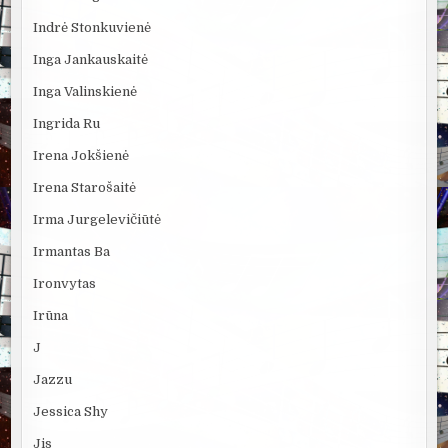
Indrė Stonkuvienė
Inga Jankauskaitė
Inga Valinskienė
Ingrida Ru
Irena Jokšienė
Irena Starošaitė
Irma Jurgelevičiūtė
Irmantas Ba
Ironvytas
Irūna
J
Jazzu
Jessica Shy
Jis