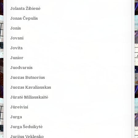
Jolanta Žibienė
Jonas Čepulis
Jonis
Jovani
Jovita
Junior
Juodvarnis
Juozas Butnorius
Juozas Kavaliauskas
Jūratė Miliauskaitė
Jūreiviai
Jurga
Jurga Šeduikytė
Jurijus Veklenko