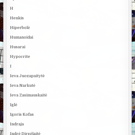
H
Henkis
Hiperbolė
Humanoidai
Husarai
Hypocrite
I
Ieva Juozapaitytė
Ieva Narkutė
Ieva Zasimauskaitė
Iglė
Igoris Kofas
Indraja
Indrė Dirgėlaitė