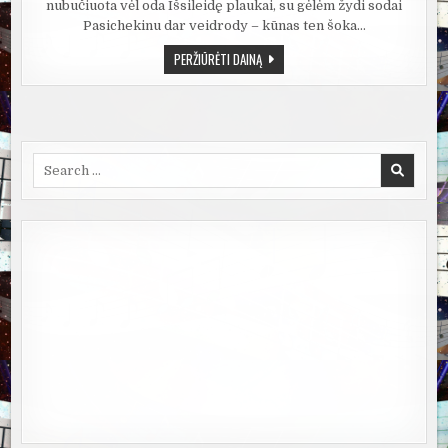
nubučiuota vėl oda Išsileidę plaukai, su gėlėm žydi sodai
Pasichekinu dar veidrody – kūnas ten šoka…
ANGELOU
PERŽIŪRĖTI DAINĄ
–
A
LYGA
–
LIETUVIŠKOS
DAINOS
Search
for: