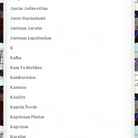
Justas Juškevičius
Justė Starinskaitė
Justinas Jarutis
Justinas Lapatinskas
K
Kafka
Kam Tu Meldies
Kambariokai
Kamuza
KAnDIs
Kapela Švedė
Kapitonas Flintas
Kaprizas
Karaliai