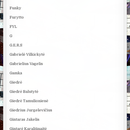
Funky
Furytto
FYL
G
G.E.R.S
Gabrielė Vilkickytė
Gabrielius Vagelis
Gamka
Giedrė
Giedrė Balutytė
Giedrė Tamulionienė
Giedrius Jurgelevičius
Gintaras Jakelis
Gintarė Karaliūnaitė