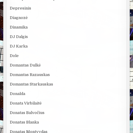
Depresinis
Diagnozė
Dinamika
DJ Dalgis
DJ Karka
Dole
Domantas Dulkė
Domantas Razauskas
Domantas Starkauskas
Donalda
Donata Virbilaitė
Donatas Balvočius
Donatas Blanka
Donatas Montvydas