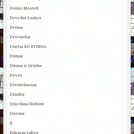
Donny Montell
Dovydas Laukys
Drėma
Drovuoliai
Duetas KO STINGA
Dūmas
Dūmas ir Grūdas
Dyvos
Džentelmenai
Džimba
Džordana Butkutė
Dzouns
E
Edgaras Lubys