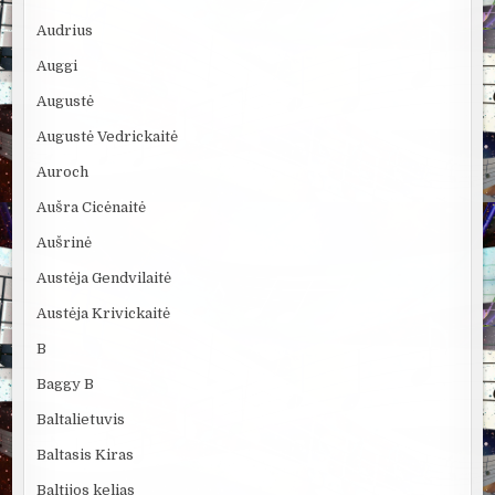
Audrius
Auggi
Augustė
Augustė Vedrickaitė
Auroch
Aušra Cicėnaitė
Aušrinė
Austėja Gendvilaitė
Austėja Krivickaitė
B
Baggy B
Baltalietuvis
Baltasis Kiras
Baltijos kelias