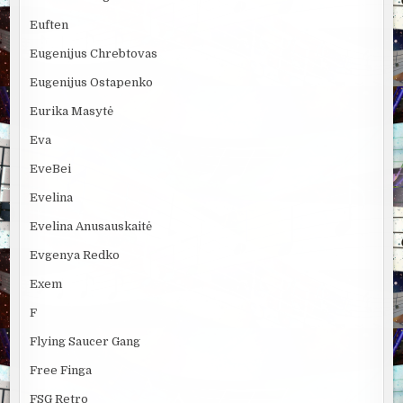
Euften
Eugenijus Chrebtovas
Eugenijus Ostapenko
Eurika Masytė
Eva
EveBei
Evelina
Evelina Anusauskaitė
Evgenya Redko
Exem
F
Flying Saucer Gang
Free Finga
FSG Retro