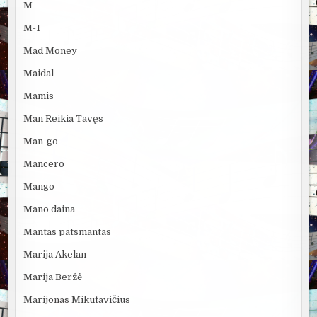
M
M-1
Mad Money
Maidal
Mamis
Man Reikia Tavęs
Man-go
Mancero
Mango
Mano daina
Mantas patsmantas
Marija Akelan
Marija Beržė
Marijonas Mikutavičius