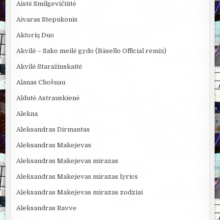
Aistė Smilgevičiūtė
Aivaras Stepukonis
Aktorių Duo
Akvilė – Sako meilė gydo (Bäsello Official remix)
Akvilė Staražinskaitė
Alanas Chošnau
Aldutė Astrauskienė
Alekna
Aleksandras Dirmantas
Aleksandras Makejevas
Aleksandras Makejevas mirazas
Aleksandras Makejevas mirazas lyrics
Aleksandras Makejevas mirazas zodziai
Aleksandras Ravve