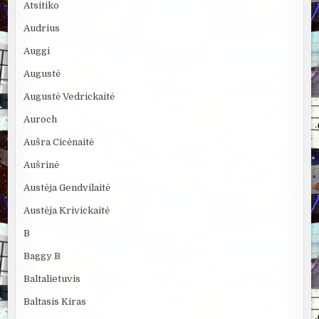
Atsitiko
Audrius
Auggi
Augustė
Augustė Vedrickaitė
Auroch
Aušra Cicėnaitė
Aušrinė
Austėja Gendvilaitė
Austėja Krivickaitė
B
Baggy B
Baltalietuvis
Baltasis Kiras