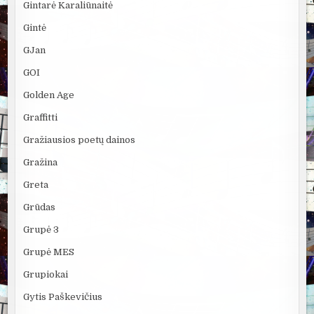
Gintarė Karaliūnaitė
Gintė
GJan
GOI
Golden Age
Graffitti
Gražiausios poetų dainos
Gražina
Greta
Grūdas
Grupė 3
Grupė MES
Grupiokai
Gytis Paškevičius