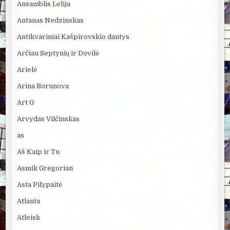
Ansamblis Lelija
Antanas Nedzinskas
Antikvariniai Kašpirovskio dantys
Arčiau Septynių ir Dovilė
Arielė
Arina Borunova
Art G
Arvydas Vilčinskas
as
Aš Kaip ir Tu
Asmik Gregorian
Asta Pilypaitė
Atlanta
Atleisk