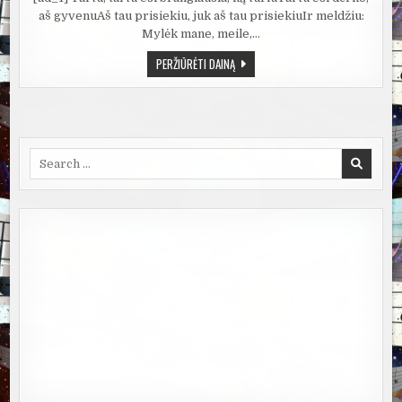
aš gyvenuAš tau prisiekiu, juk aš tau prisiekiuIr meldžiu:
Mylėk mane, meile,…
AISTĖ
PERŽIŪRĖTI DAINĄ
PILVELYTĖ,
ROMAS
BUBNELIS
–
MYLĖK
MANE
Search
for: