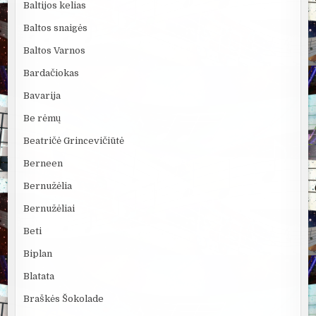
Baltijos kelias
Baltos snaigės
Baltos Varnos
Bardačiokas
Bavarija
Be rėmų
Beatričė Grincevičiūtė
Berneen
Bernužėlia
Bernužėliai
Beti
Biplan
Blatata
Braškės Šokolade