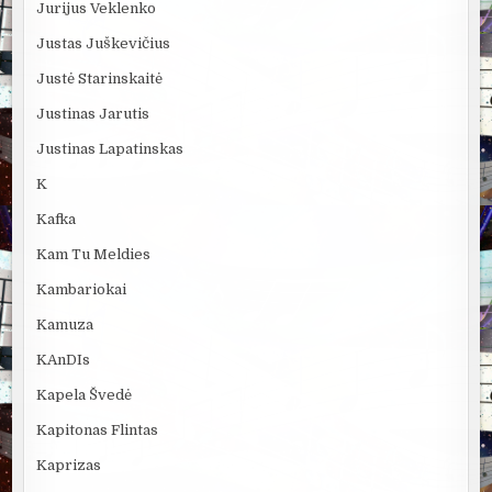
Jurijus Veklenko
Justas Juškevičius
Justė Starinskaitė
Justinas Jarutis
Justinas Lapatinskas
K
Kafka
Kam Tu Meldies
Kambariokai
Kamuza
KAnDIs
Kapela Švedė
Kapitonas Flintas
Kaprizas