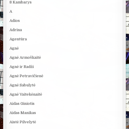
8 Kambarys
A
Adios
Adrina
Agentūra
Agnė
Agnė Armoškaitė
Agnė ir Radži
Agnė Petravičienė
Agnė Sabulytė
Agnė Vaitekėnaitė
Aidas Giniotis
Aidas Manikas
Aistė Pilvelytė