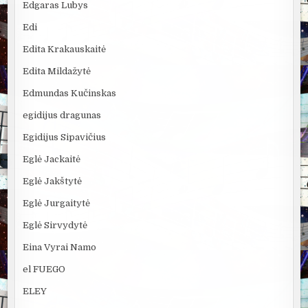
Edgaras Lubys
Edi
Edita Krakauskaitė
Edita Mildažytė
Edmundas Kučinskas
egidijus dragunas
Egidijus Sipavičius
Eglė Jackaitė
Eglė Jakštytė
Eglė Jurgaitytė
Eglė Sirvydytė
Eina Vyrai Namo
el FUEGO
ELEY