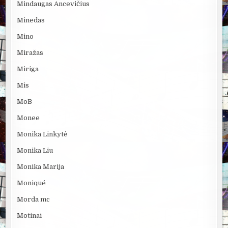
Mindaugas Ancevičius
Minedas
Mino
Miražas
Miriga
Mis
MoB
Monee
Monika Linkytė
Monika Liu
Monika Marija
Moniqué
Morda mc
Motinai