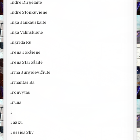
Indrė Dirgėlaitė
Indrė Stonkuvienė
Inga Jankauskaitė
Inga Valinskienė
Ingrida Ru
Irena Jokšienė
Irena Starošaitė
Irma Jurgelevičiūtė
Irmantas Ba
Ironvytas
Irūna
J
Jazzu
Jessica Shy