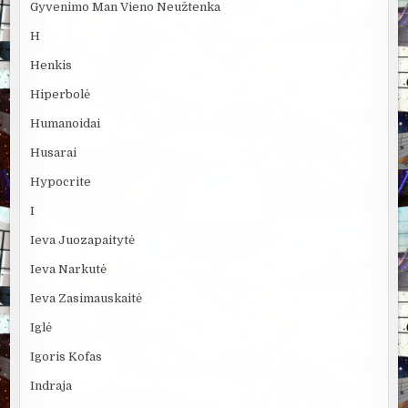
Gyvenimo Man Vieno Neužtenka
H
Henkis
Hiperbolė
Humanoidai
Husarai
Hypocrite
I
Ieva Juozapaitytė
Ieva Narkutė
Ieva Zasimauskaitė
Iglė
Igoris Kofas
Indraja