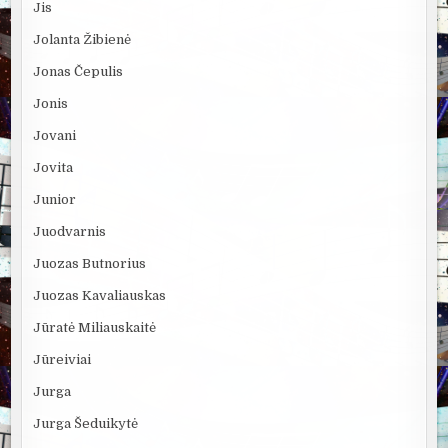
Jis
Jolanta Žibienė
Jonas Čepulis
Jonis
Jovani
Jovita
Junior
Juodvarnis
Juozas Butnorius
Juozas Kavaliauskas
Jūratė Miliauskaitė
Jūreiviai
Jurga
Jurga Šeduikytė