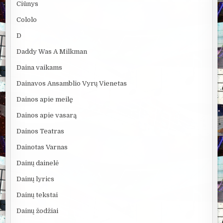
Ciūnys
Cololo
D
Daddy Was A Milkman
Daina vaikams
Dainavos Ansamblio Vyrų Vienetas
Dainos apie meilę
Dainos apie vasarą
Dainos Teatras
Dainotas Varnas
Dainų dainelė
Dainų lyrics
Dainų tekstai
Dainų žodžiai