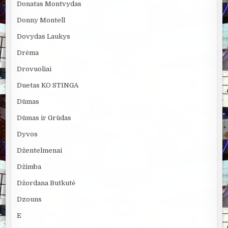
Donatas Montvydas
Donny Montell
Dovydas Laukys
Drėma
Drovuoliai
Duetas KO STINGA
Dūmas
Dūmas ir Grūdas
Dyvos
Džentelmenai
Džimba
Džordana Butkutė
Dzouns
E