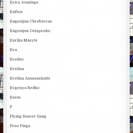
Erica Jennings
Euften
Eugenijus Chrebtovas
Eugenijus Ostapenko
Eurika Masytė
Eva
EveBei
Evelina
Evelina Anusauskaitė
Evgenya Redko
Exem
F
Flying Saucer Gang
Free Finga