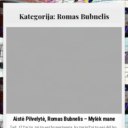
Kategorija:
Romas Bubnelis
Aistė Pilvelytė, Romas Bubnelis – Mylėk mane
[ad_1] Tai tu, tai tu esi brangiausia, ką turiuTai tu esi dėl ko,