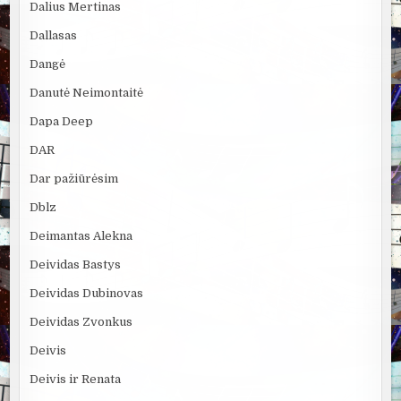
Dalius Mertinas
Dallasas
Dangė
Danutė Neimontaitė
Dapa Deep
DAR
Dar pažiūrėsim
Dblz
Deimantas Alekna
Deividas Bastys
Deividas Dubinovas
Deividas Zvonkus
Deivis
Deivis ir Renata