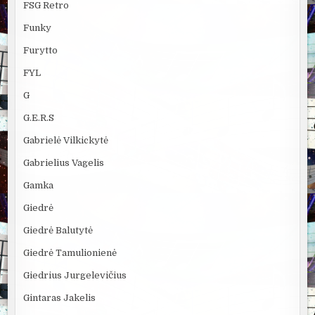
FSG Retro
Funky
Furytto
FYL
G
G.E.R.S
Gabrielė Vilkickytė
Gabrielius Vagelis
Gamka
Giedrė
Giedrė Balutytė
Giedrė Tamulionienė
Giedrius Jurgelevičius
Gintaras Jakelis