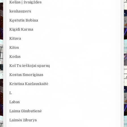
Kelias į žvaigždes
kenhauzers
Kęstutis Bobina
Kigidi Karma
Kitava
Kitos
Kodas
Kol Tu ieškojai sparnų
Kostas Smoriginas
Kristina Kazlauskaitė
L
Labas
Laima Gimbutienė
Laimės žiburys