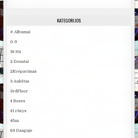
KATEGORIJOS
# Albumai
0-9
16 Hz
2 Donatai
2Kvėpavimas
3 Aukštas
3rdFloor
4 Roses
41 rūsys
4fun
69 Danguje