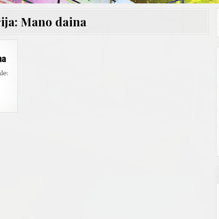
ija:
Mano daina
na
le: