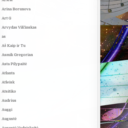
Arina Borunova
Art G
Arvydas Vilčinskas
as
Aš Kaip ir Tu
Asmik Gregorian
Asta Pilypaitė
Atlanta
Atleisk
Atsitiko
Audrius
Auggi
Augustė
Augustė Vedrickaitė