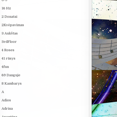
16 Hz
2 Donatai
2Kvėpavimas
3 Aukštas
3rdFloor
4 Roses
41 rūsys
4fun
69 Danguje
8 Kambarys
A
Adios
Adrina
Agentūra