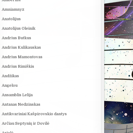
Amniamnyz
Anatolijus
Anatolijus Oleinik
Andrius Butkus
Andrius Kulikauskas
Andrius Mamontovas
Andrius Rimiškis
Andžikas
Angelou
Ansamblis Lelija
Antanas Nedzinskas
Antikvariniai Kašpirovskio dantys
Arčiau Septynių ir Dovilė
Arielė