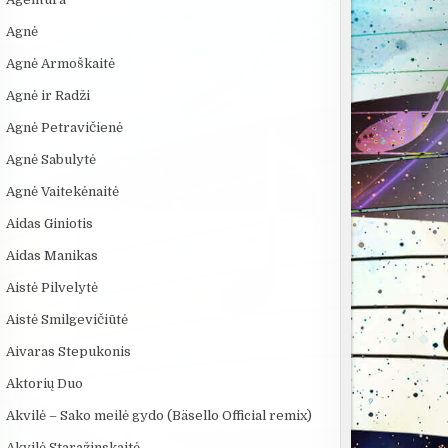
Agnė
Agnė Armoškaitė
Agnė ir Radži
Agnė Petravičienė
Agnė Sabulytė
Agnė Vaitekėnaitė
Aidas Giniotis
Aidas Manikas
Aistė Pilvelytė
Aistė Smilgevičiūtė
Aivaras Stepukonis
Aktorių Duo
Akvilė – Sako meilė gydo (Bäsello Official remix)
Akvilė Staražinskaitė