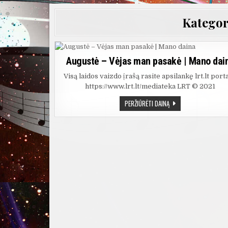
Kategor
Augustė – Vėjas man pasakė | Mano dai
Visą laidos vaizdo įrašą rasite apsilankę lrt.lt porta
https://www.lrt.lt/mediateka LRT © 2021
AUGUSTĖ
PERŽIŪRĖTI DAINĄ
–
VĖJAS
MAN
PASAKĖ
|
MANO
DAINA