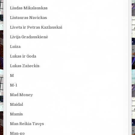
Liudas Mikalauskas
Liutauras Navickas
Liveta ir Petras Kazlauskai
Livija Gradauskienė
Luiza
Lukas ir Goda
Lukas Zažeckis
M
M-1
Mad Money
Maidal
Mamis
Man Reikia Tavęs
Man-go