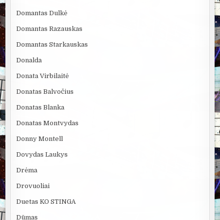
Domantas Dulkė
Domantas Razauskas
Domantas Starkauskas
Donalda
Donata Virbilaitė
Donatas Balvočius
Donatas Blanka
Donatas Montvydas
Donny Montell
Dovydas Laukys
Drėma
Drovuoliai
Duetas KO STINGA
Dūmas