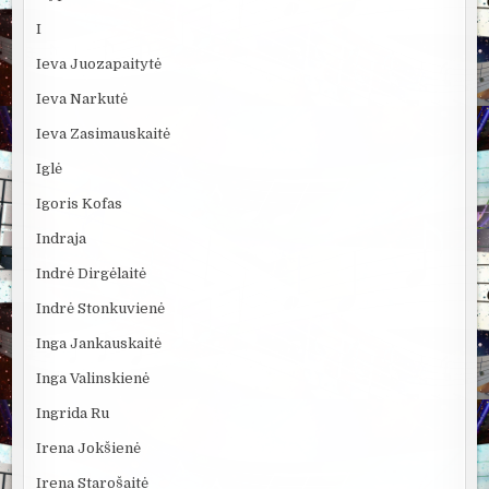
I
Ieva Juozapaitytė
Ieva Narkutė
Ieva Zasimauskaitė
Iglė
Igoris Kofas
Indraja
Indrė Dirgėlaitė
Indrė Stonkuvienė
Inga Jankauskaitė
Inga Valinskienė
Ingrida Ru
Irena Jokšienė
Irena Starošaitė