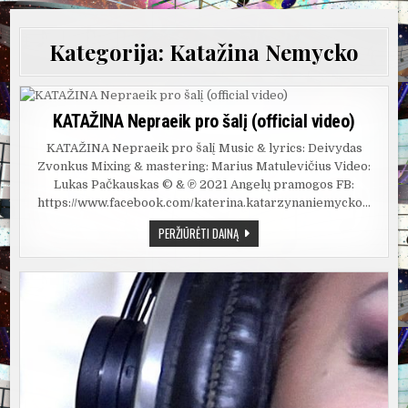
Kategorija:
Katažina Nemycko
KATAŽINA Nepraeik pro šalį (official video)
KATAŽINA Nepraeik pro šalį Music & lyrics: Deivydas
Zvonkus Mixing & mastering: Marius Matulevičius Video:
Lukas Pačkauskas © & ℗ 2021 Angelų pramogos FB:
https://www.facebook.com/katerina.katarzynaniemycko…
KATAŽINA
PERŽIŪRĖTI DAINĄ
NEPRAEIK
PRO
ŠALĮ
(OFFICIAL
VIDEO)