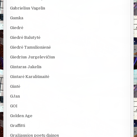
Gabrielius Vagelis
Gamka
Giedrė
Giedrė Balutytė
Giedrė Tamulionienė
Giedrius Jurgelevičius
Gintaras Jakelis
Gintarė Karaliūnaitė
Gintė
GJan
GOI
Golden Age
Graffitti
Gražiausios poetų dainos