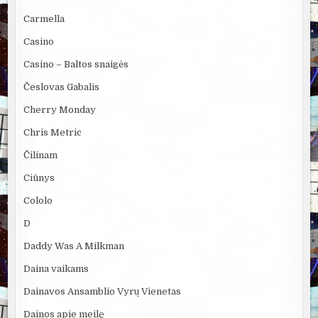
Carmella
Casino
Casino – Baltos snaigės
Česlovas Gabalis
Cherry Monday
Chris Metric
Čilinam
Ciūnys
Cololo
D
Daddy Was A Milkman
Daina vaikams
Dainavos Ansamblio Vyrų Vienetas
Dainos apie meilę