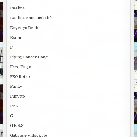
Evelina
Evelina Anusauskaitė
Evgenya Redko
Exem
F
Flying Saucer Gang
Free Finga
FSG Retro
Funky
Furytto
FYL
G
G.E.R.S
Gabrielė Vilkickytė