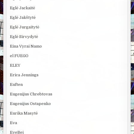
Eglė Jackaitė
Eglė Jakštytė
Eglė Jurgaitytė
Eglė Sirvydytė
Eina Vyrai Namo
el FUEGO
ELEY
Erica Jennings
Euften
Eugenijus Chrebtovas
Eugenijus Ostapenko
Eurika Masytė
Eva
EveBei