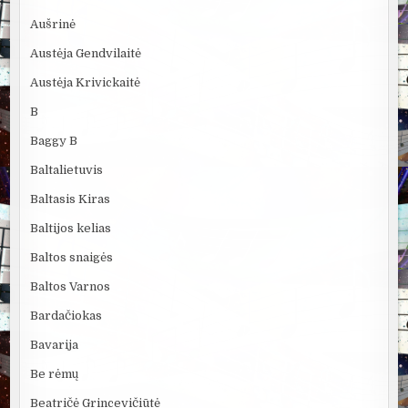
Aušrinė
Austėja Gendvilaitė
Austėja Krivickaitė
B
Baggy B
Baltalietuvis
Baltasis Kiras
Baltijos kelias
Baltos snaigės
Baltos Varnos
Bardačiokas
Bavarija
Be rėmų
Beatričė Grincevičiūtė