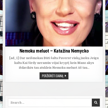
Nemoku meluot – Katažina Nemycko
[ad_1] Dar neišmokau Būti šalta Paverst viską juoku Jeigu
kalta Kai širdy neramūs vėjai kryptį keis Mano akys
išdavikės tau atskleis Nemoku meluot Aš tau…
NEMOKU
PERŽIŪRĖTI DAINĄ
MELUOT
–
KATAŽINA
NEMYCKO
Search
for: