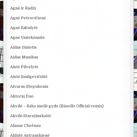
Agnė ir Radži
Agnė Petravičienė
Agnė Sabulytė
Agnė Vaitekėnaitė
Aidas Giniotis
Aidas Manikas
Aistė Pilvelytė
Aistė Smilgevičiūtė
Aivaras Stepukonis
Aktorių Duo
Akvilė – Sako meilė gydo (Bäsello Official remix)
Akvilė Staražinskaitė
Alanas Chošnau
Aldutė Astrauskienė