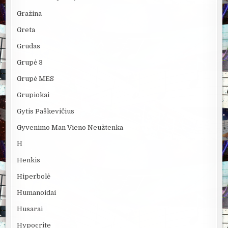
Gražina
Greta
Grūdas
Grupė 3
Grupė MES
Grupiokai
Gytis Paškevičius
Gyvenimo Man Vieno Neužtenka
H
Henkis
Hiperbolė
Humanoidai
Husarai
Hypocrite