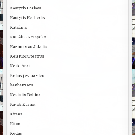
Kastytis Barisas
Kastytis Kerbedis
Katažina
Katažina Nemycko
Kazimieras Jakutis
Keistuolių teatras
Keite Arai
Kelias į žvaigždes
kenhauzers
Kęstutis Bobina
Kigidi Karma
Kitava
Kitos
Kodas