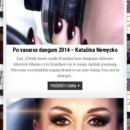
Po vasaros dangum 2014 – Katažina Nemycko
[ad_1] Būk mano saule Bundančiam dangaus skliaute
Glostyk šiluma ryte Kasdien vis iš naujo Aplink pusiaują
Plevens voratinkliai sapnų Nusirovus nuo šaknų Ten noriu
ištirpti…
PO
PERŽIŪRĖTI DAINĄ
VASAROS
DANGUM
2014
–
KATAŽINA
NEMYCKO