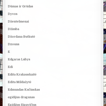
Dūmas ir Grūdas
Dyvos
Džentelmenai
Džimba
Džordana Butkutė
Dzouns
E
Edgaras Lubys
Edi
Edita Krakauskaitė
Edita Mildažytė
Edmundas Kučinskas
egidijus dragunas
Egidijus Sipavičius