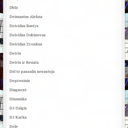
Dblz
Deimantas Alekna
Deividas Bastys
Deividas Dubinovas
Deividas Zvonkus
Deivis
Deivis ir Renata
Dėl to pasaulis nesustoja
Depresinis
Diagnozė
Dinamika
DJ Dalgis
DJ Karka
Dole