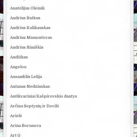
Anatolijus Oleinik
Andrius Butkus
Andrius Kulikauskas
Andrius Mamontovas
Andrius Rimiškis
Andžikas
Angelou
Ansamblis Lelija
Antanas Nedzinskas
Antikvariniai Kašpirovskio dantys
Arčiau Septynių ir Dovilė
Arielė
Arina Borunova
Art G