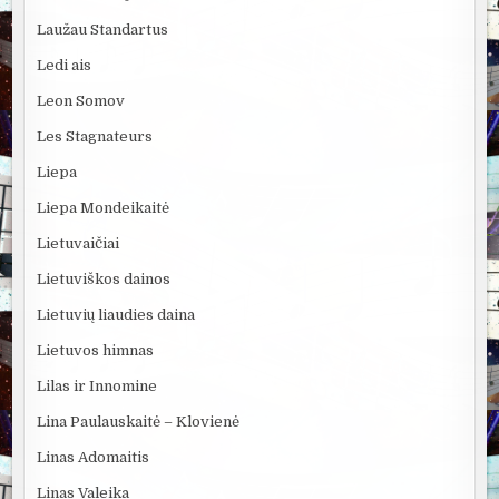
Laužau Standartus
Ledi ais
Leon Somov
Les Stagnateurs
Liepa
Liepa Mondeikaitė
Lietuvaičiai
Lietuviškos dainos
Lietuvių liaudies daina
Lietuvos himnas
Lilas ir Innomine
Lina Paulauskaitė – Klovienė
Linas Adomaitis
Linas Valeika