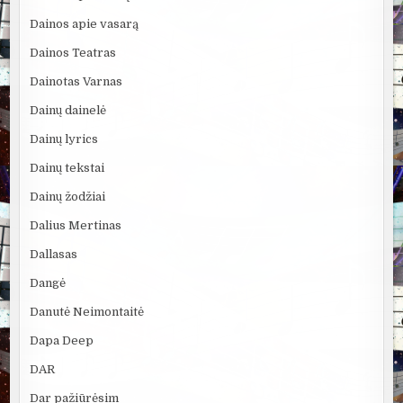
Dainos apie vasarą
Dainos Teatras
Dainotas Varnas
Dainų dainelė
Dainų lyrics
Dainų tekstai
Dainų žodžiai
Dalius Mertinas
Dallasas
Dangė
Danutė Neimontaitė
Dapa Deep
DAR
Dar pažiūrėsim