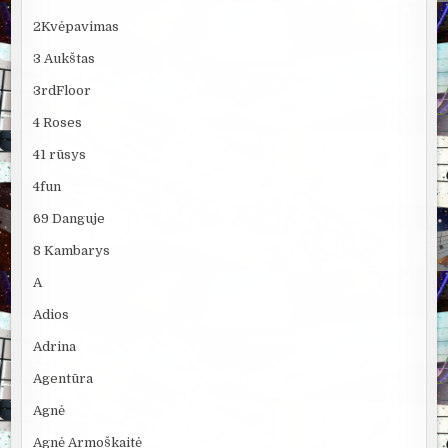
2Kvėpavimas
3 Aukštas
3rdFloor
4 Roses
41 rūsys
4fun
69 Danguje
8 Kambarys
A
Adios
Adrina
Agentūra
Agnė
Agnė Armoškaitė