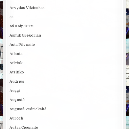
Arvydas Vilčinskas
as
Aš Kaip ir Tu
Asmik Gregorian
Asta Pilypaitė
Atlanta
Atleisk
Atsitiko
Audrius
Auggi
Augustė
Augustė Vedrickaitė
Auroch
Aušra Cicėnaitė