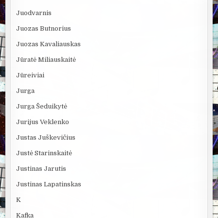
Juodvarnis
Juozas Butnorius
Juozas Kavaliauskas
Jūratė Miliauskaitė
Jūreiviai
Jurga
Jurga Šeduikytė
Jurijus Veklenko
Justas Juškevičius
Justė Starinskaitė
Justinas Jarutis
Justinas Lapatinskas
K
Kafka