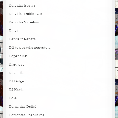
Deividas Bastys
Deividas Dubinovas
Deividas Zvonkus
Deivis
Deivis ir Renata
Dėl to pasaulis nesustoja
Depresinis
Diagnozė
Dinamika
DJ Dalgis
DJ Karka
Dole
Domantas Dulkė
Domantas Razauskas