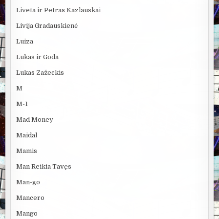
Liveta ir Petras Kazlauskai
Livija Gradauskienė
Luiza
Lukas ir Goda
Lukas Zažeckis
M
M-1
Mad Money
Maidal
Mamis
Man Reikia Tavęs
Man-go
Mancero
Mango