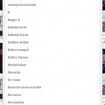
Austėja Krivickaitė
B
Baggy B
Baltalietuvis
Baltasis Kiras
Baltijos kelias
Baltos snaigės
Baltos Varnos
Bardačiokas
Bavarija
Be rėmų
Beatričė Grincevičiūtė
Berneen
Bernužėlia