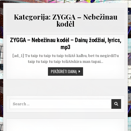
Kategorija:
ZYGGA – Nebežinau
kodėl
ZYGGA – Nebežinau kodėl – Dainų žodžiai, lyrics,
mp3
[ad_1] Tu taip tu taip tu taip toliAš kalbu, bet tu negirdiTu
taip tu taip tu taip toliAtskira man tapai…
ZYGGA
PERŽIŪRĖTI DAINĄ
–
NEBEŽINAU
KODĖL
–
DAINŲ
ŽODŽIAI,
LYRICS,
MP3
Search
for: