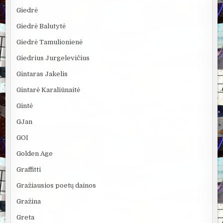
Giedrė
Giedrė Balutytė
Giedrė Tamulionienė
Giedrius Jurgelevičius
Gintaras Jakelis
Gintarė Karaliūnaitė
Gintė
GJan
GOI
Golden Age
Graffitti
Gražiausios poetų dainos
Gražina
Greta