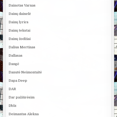
Dainotas Varnas
Dainų dainelė
Dainų lyrics
Dainų tekstai
Dainų žodžiai
Dalius Mertinas
Dallasas
Dangė
Danutė Neimontaitė
Dapa Deep
DAR
Dar pažiūrėsim
Dblz
Deimantas Alekna