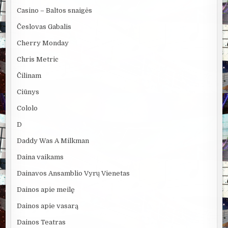
Casino – Baltos snaigės
Česlovas Gabalis
Cherry Monday
Chris Metric
Čilinam
Ciūnys
Cololo
D
Daddy Was A Milkman
Daina vaikams
Dainavos Ansamblio Vyrų Vienetas
Dainos apie meilę
Dainos apie vasarą
Dainos Teatras