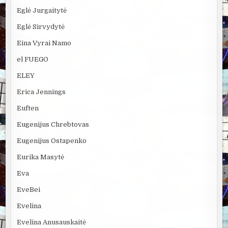
Eglė Jurgaitytė
Eglė Sirvydytė
Eina Vyrai Namo
el FUEGO
ELEY
Erica Jennings
Euften
Eugenijus Chrebtovas
Eugenijus Ostapenko
Eurika Masytė
Eva
EveBei
Evelina
Evelina Anusauskaitė