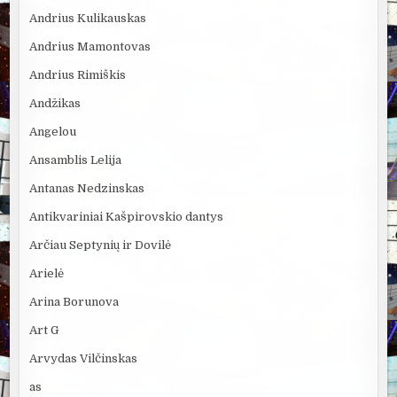
Andrius Kulikauskas
Andrius Mamontovas
Andrius Rimiškis
Andžikas
Angelou
Ansamblis Lelija
Antanas Nedzinskas
Antikvariniai Kašpirovskio dantys
Arčiau Septynių ir Dovilė
Arielė
Arina Borunova
Art G
Arvydas Vilčinskas
as