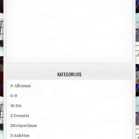
KATEGORIJOS
# Albumai
0-9
16 Hz
2 Donatai
2Kvėpavimas
3 Aukštas