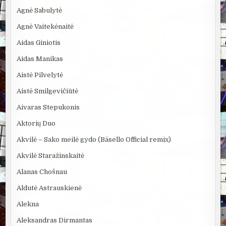
Agnė Sabulytė
Agnė Vaitekėnaitė
Aidas Giniotis
Aidas Manikas
Aistė Pilvelytė
Aistė Smilgevičiūtė
Aivaras Stepukonis
Aktorių Duo
Akvilė – Sako meilė gydo (Bäsello Official remix)
Akvilė Staražinskaitė
Alanas Chošnau
Aldutė Astrauskienė
Alekna
Aleksandras Dirmantas