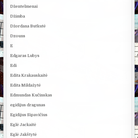
Džentelmenai
Džimba
Džordana Butkutė
Dzouns
E
Edgaras Lubys
Edi
Edita Krakauskaitė
Edita Mildažytė
Edmundas Kučinskas
egidijus dragunas
Egidijus Sipavičius
Eglė Jackaitė
Eglė Jakštytė