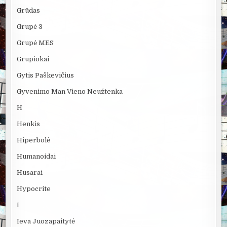
Grūdas
Grupė 3
Grupė MES
Grupiokai
Gytis Paškevičius
Gyvenimo Man Vieno Neužtenka
H
Henkis
Hiperbolė
Humanoidai
Husarai
Hypocrite
I
Ieva Juozapaitytė