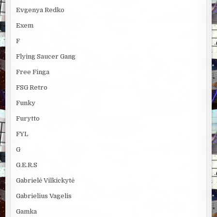
Evgenya Redko
Exem
F
Flying Saucer Gang
Free Finga
FSG Retro
Funky
Furytto
FYL
G
G.E.R.S
Gabrielė Vilkickytė
Gabrielius Vagelis
Gamka