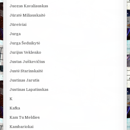
Juozas Kavaliauskas
Jūratė Miliauskaitė
Jūreiviai
Jurga
Jurga Šeduikytė
Jurijus Veklenko
Justas Juškevičius
Justė Starinskaitė
Justinas Jarutis
Justinas Lapatinskas
K
Kafka
Kam Tu Meldies
Kambariokai