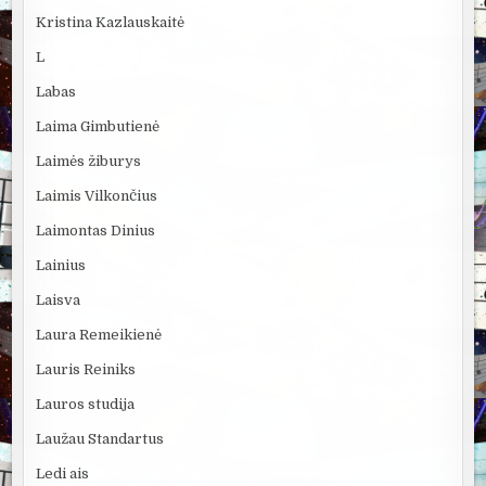
Kristina Kazlauskaitė
L
Labas
Laima Gimbutienė
Laimės žiburys
Laimis Vilkončius
Laimontas Dinius
Lainius
Laisva
Laura Remeikienė
Lauris Reiniks
Lauros studija
Laužau Standartus
Ledi ais