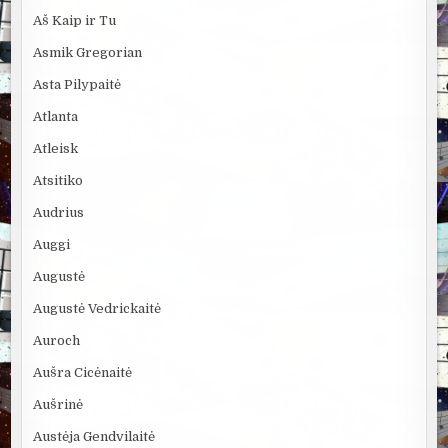
Aš Kaip ir Tu
Asmik Gregorian
Asta Pilypaitė
Atlanta
Atleisk
Atsitiko
Audrius
Auggi
Augustė
Augustė Vedrickaitė
Auroch
Aušra Cicėnaitė
Aušrinė
Austėja Gendvilaitė