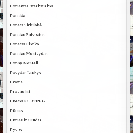
Domantas Starkauskas
Donalda
Donata Virbilaitė
Donatas Balvočius
Donatas Blanka
Donatas Montvydas
Donny Montell
Dovydas Laukys
Drėma
Drovuoliai
Duetas KO STINGA
Dūmas
Dūmas ir Grūdas
Dyvos