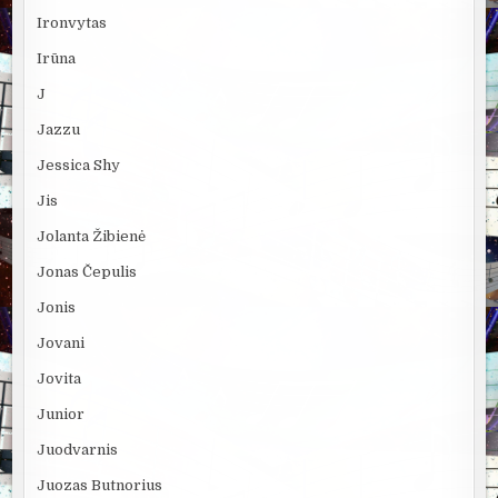
Ironvytas
Irūna
J
Jazzu
Jessica Shy
Jis
Jolanta Žibienė
Jonas Čepulis
Jonis
Jovani
Jovita
Junior
Juodvarnis
Juozas Butnorius