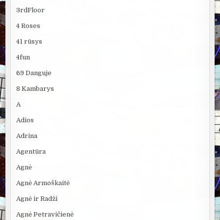
3rdFloor
4 Roses
41 rūsys
4fun
69 Danguje
8 Kambarys
A
Adios
Adrina
Agentūra
Agnė
Agnė Armoškaitė
Agnė ir Radži
Agnė Petravičienė