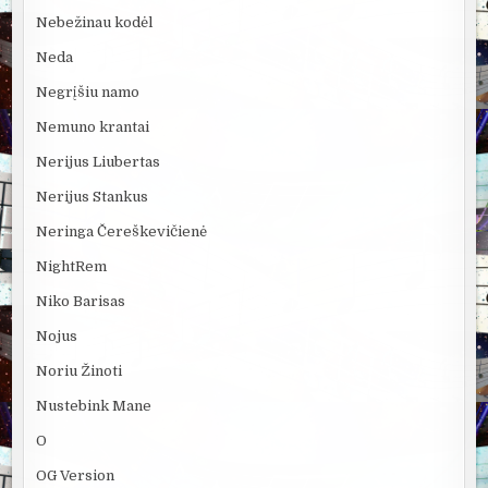
Nebežinau kodėl
Neda
Negrįšiu namo
Nemuno krantai
Nerijus Liubertas
Nerijus Stankus
Neringa Čereškevičienė
NightRem
Niko Barisas
Nojus
Noriu Žinoti
Nustebink Mane
O
OG Version