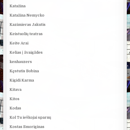
Katažina
Katažina Nemycko
Kazimieras Jakutis
Keistuolių teatras
Keite Arai
Kelias į žvaigždes
kenhauzers
Kęstutis Bobina
Kigidi Karma
Kitava
Kitos
Kodas
Kol Tu ieškojai sparnų
Kostas Smoriginas