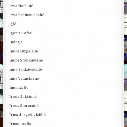
Ieva Narkutė
Ieva Zasimauskaitė
Iglė
Igoris Kofas
Indraja
Indrė Dirgėlaitė
Indrė Stonkuvienė
Inga Jankauskaitė
Inga Valinskienė
Ingrida Ru
Irena Jokšienė
Irena Starošaitė
Irma Jurgelevičiūtė
Irmantas Ba