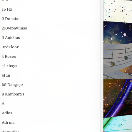
16 Hz
2 Donatai
2Kvėpavimas
3 Aukštas
3rdFloor
4 Roses
41 rūsys
4fun
69 Danguje
8 Kambarys
A
Adios
Adrina
Agentūra