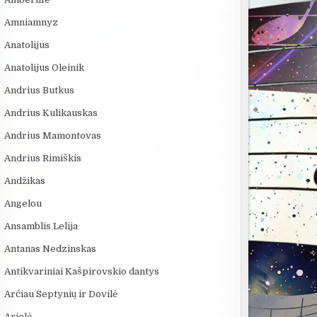
Amniamnyz
Anatolijus
Anatolijus Oleinik
Andrius Butkus
Andrius Kulikauskas
Andrius Mamontovas
Andrius Rimiškis
Andžikas
Angelou
Ansamblis Lelija
Antanas Nedzinskas
Antikvariniai Kašpirovskio dantys
Arčiau Septynių ir Dovilė
Arielė