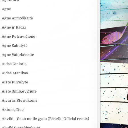
Agnė
Agnė Armoškaitė
Agnė ir Radži
Agnė Petravičienė
Agnė Sabulytė
Agnė Vaitekėnaitė
Aidas Giniotis
Aidas Manikas
Aistė Pilvelytė
Aistė Smilgevičiūtė
Aivaras Stepukonis
Aktorių Duo
Akvilė – Sako meilė gydo (Bäsello Official remix)
Akvilė Staražinskaitė