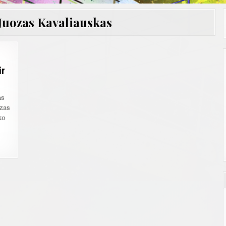
Juozas Kavaliauskas
ir
as
ozas
ko