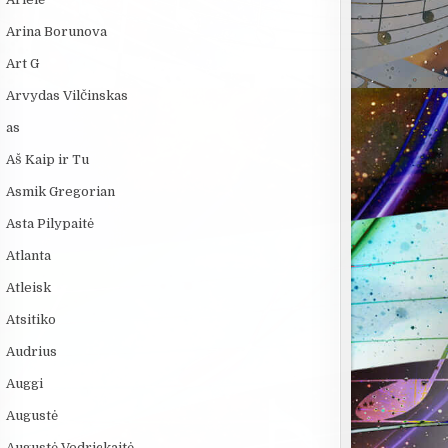
Arina Borunova
Art G
Arvydas Vilčinskas
as
Aš Kaip ir Tu
Asmik Gregorian
Asta Pilypaitė
Atlanta
Atleisk
Atsitiko
Audrius
Auggi
Augustė
Augustė Vedrickaitė