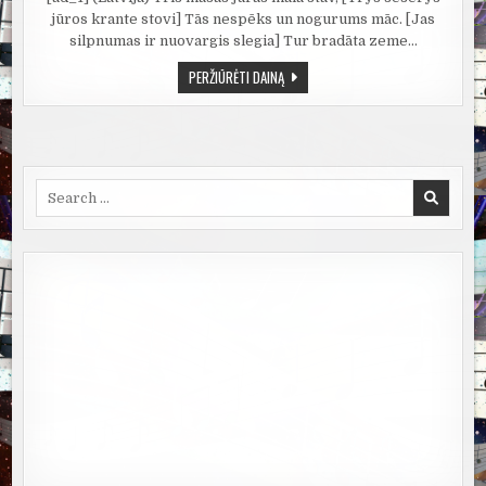
jūros krante stovi] Tās nespēks un nogurums māc. [Jas
silpnumas ir nuovargis slegia] Tur bradāta zeme…
BUNDA
PERŽIŪRĖTI DAINĄ
JAU
BALTIJA
(BALTIJOS
KELIAS)
Search
for: