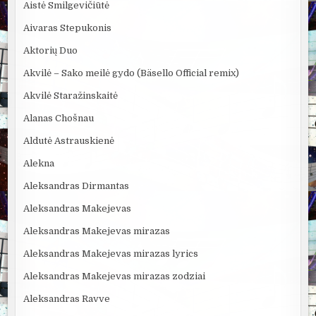
Aistė Smilgevičiūtė
Aivaras Stepukonis
Aktorių Duo
Akvilė – Sako meilė gydo (Bäsello Official remix)
Akvilė Staražinskaitė
Alanas Chošnau
Aldutė Astrauskienė
Alekna
Aleksandras Dirmantas
Aleksandras Makejevas
Aleksandras Makejevas mirazas
Aleksandras Makejevas mirazas lyrics
Aleksandras Makejevas mirazas zodziai
Aleksandras Ravve