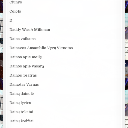
Ciūnys
Cololo
D
Daddy Was A Milkman
Daina vaikams
Dainavos Ansamblio Vyrų Vienetas
Dainos apie meilę
Dainos apie vasarą
Dainos Teatras
Dainotas Varnas
Dainų dainelė
Dainų lyrics
Dainų tekstai
Dainų žodžiai