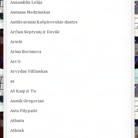
Ansamblis Lelija
Antanas Nedzinskas
Antikvariniai Kašpirovskio dantys
Arčiau Septynių ir Dovilė
Arielė
Arina Borunova
Art G
Arvydas Vilčinskas
as
Aš Kaip ir Tu
Asmik Gregorian
Asta Pilypaitė
Atlanta
Atleisk