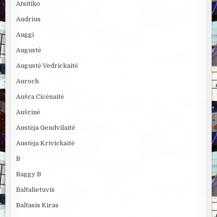
Atsitiko
Audrius
Auggi
Augustė
Augustė Vedrickaitė
Auroch
Aušra Cicėnaitė
Aušrinė
Austėja Gendvilaitė
Austėja Krivickaitė
B
Baggy B
Baltalietuvis
Baltasis Kiras