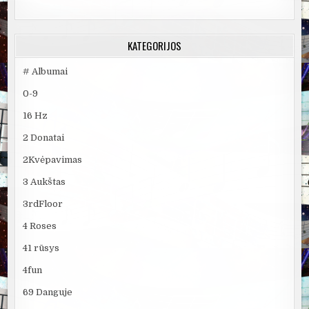
KATEGORIJOS
# Albumai
0-9
16 Hz
2 Donatai
2Kvėpavimas
3 Aukštas
3rdFloor
4 Roses
41 rūsys
4fun
69 Danguje