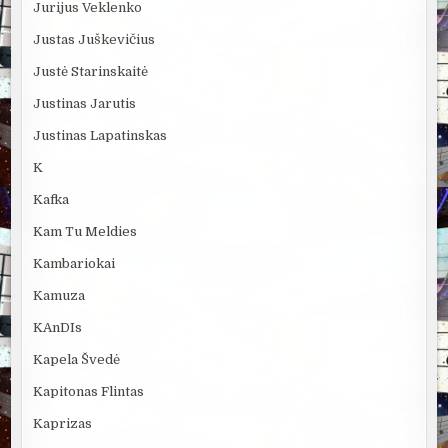
Jurijus Veklenko
Justas Juškevičius
Justė Starinskaitė
Justinas Jarutis
Justinas Lapatinskas
K
Kafka
Kam Tu Meldies
Kambariokai
Kamuza
KAnDIs
Kapela Švedė
Kapitonas Flintas
Kaprizas