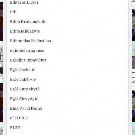
Edgaras Lubys
Edi
Edita Krakauskaitė
Edita Mildažytė
Edmundas Kučinskas
egidijus dragunas
Egidijus Sipavičius
Eglė Jackaitė
Eglė Jakštytė
Eglė Jurgaitytė
Eglė Sirvydytė
Eina Vyrai Namo
el FUEGO
ELEY