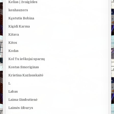
Kelias į žvaigždes
kenhauzers
Kęstutis Bobina
Kigidi Karma
Kitava
Kitos
Kodas
Kol Tu ieškojai sparnų
Kostas Smoriginas
Kristina Kazlauskaitė
L
Labas
Laima Gimbutienė
Laimės žiburys