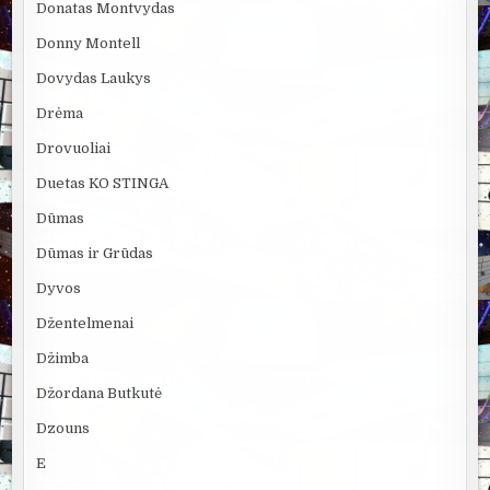
Donatas Montvydas
Donny Montell
Dovydas Laukys
Drėma
Drovuoliai
Duetas KO STINGA
Dūmas
Dūmas ir Grūdas
Dyvos
Džentelmenai
Džimba
Džordana Butkutė
Dzouns
E