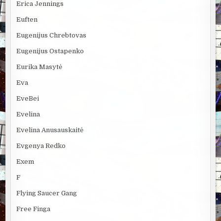
Erica Jennings
Euften
Eugenijus Chrebtovas
Eugenijus Ostapenko
Eurika Masytė
Eva
EveBei
Evelina
Evelina Anusauskaitė
Evgenya Redko
Exem
F
Flying Saucer Gang
Free Finga