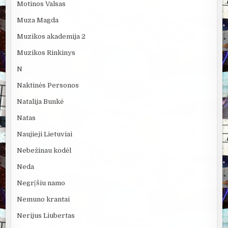
Motinos Valsas
Muza Magda
Muzikos akademija 2
Muzikos Rinkinys
N
Naktinės Personos
Natalija Bunkė
Natas
Naujieji Lietuviai
Nebežinau kodėl
Neda
Negrįšiu namo
Nemuno krantai
Nerijus Liubertas