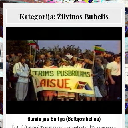
Kategorija:
Žilvinas Bubelis
Bunda jau Baltija (Baltijos kelias)
[ad_1] (Latvija) Trīs māsas jūras malā stāv, [Trys seserys