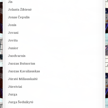
Jis
Jolanta Žibienė
Jonas Čepulis
Jonis
Jovani
Jovita
Junior
Juodvarnis
Juozas Butnorius
Juozas Kavaliauskas
Jūratė Miliauskaitė
Jūreiviai
Jurga
Jurga Šeduikytė