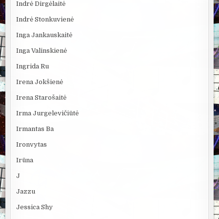
Indrė Dirgėlaitė
Indrė Stonkuvienė
Inga Jankauskaitė
Inga Valinskienė
Ingrida Ru
Irena Jokšienė
Irena Starošaitė
Irma Jurgelevičiūtė
Irmantas Ba
Ironvytas
Irūna
J
Jazzu
Jessica Shy