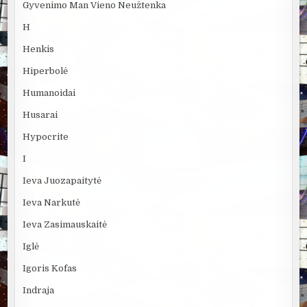
Gyvenimo Man Vieno Neužtenka
H
Henkis
Hiperbolė
Humanoidai
Husarai
Hypocrite
I
Ieva Juozapaitytė
Ieva Narkutė
Ieva Zasimauskaitė
Iglė
Igoris Kofas
Indraja