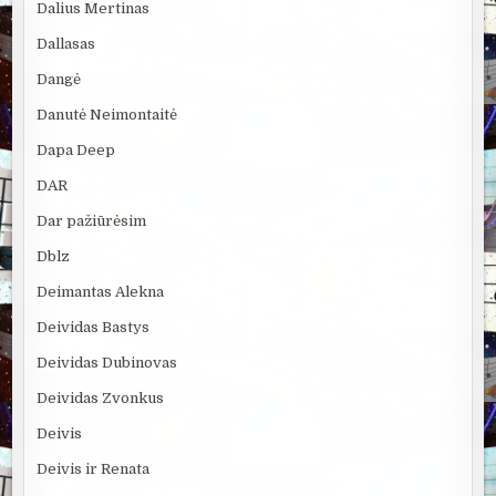
Dalius Mertinas
Dallasas
Dangė
Danutė Neimontaitė
Dapa Deep
DAR
Dar pažiūrėsim
Dblz
Deimantas Alekna
Deividas Bastys
Deividas Dubinovas
Deividas Zvonkus
Deivis
Deivis ir Renata