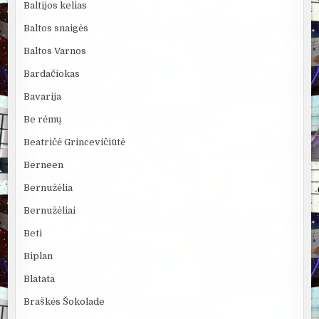
Baltijos kelias
Baltos snaigės
Baltos Varnos
Bardačiokas
Bavarija
Be rėmų
Beatričė Grincevičiūtė
Berneen
Bernužėlia
Bernužėliai
Beti
Biplan
Blatata
Braškės Šokolade