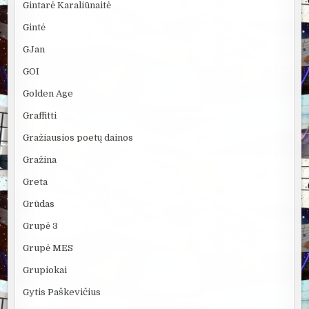
Gintarė Karaliūnaitė
Gintė
GJan
GOI
Golden Age
Graffitti
Gražiausios poetų dainos
Gražina
Greta
Grūdas
Grupė 3
Grupė MES
Grupiokai
Gytis Paškevičius