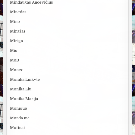
Mindaugas Ancevičius
Minedas
Mino
Miražas
Miriga
Mis
MoB
Monee
Monika Linkytė
Monika Liu
Monika Marija
Moniqué
Morda mc
Motinai