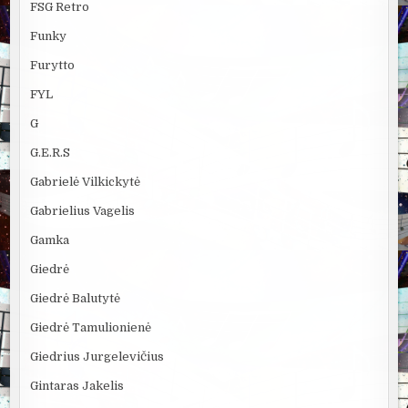
FSG Retro
Funky
Furytto
FYL
G
G.E.R.S
Gabrielė Vilkickytė
Gabrielius Vagelis
Gamka
Giedrė
Giedrė Balutytė
Giedrė Tamulionienė
Giedrius Jurgelevičius
Gintaras Jakelis