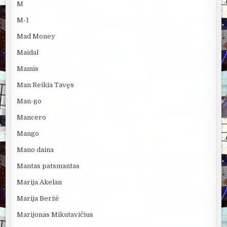
M
M-1
Mad Money
Maidal
Mamis
Man Reikia Tavęs
Man-go
Mancero
Mango
Mano daina
Mantas patsmantas
Marija Akelan
Marija Beržė
Marijonas Mikutavičius