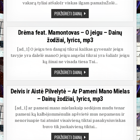
vakarą tyliai atšaloIr viskas ilgam pamažuŽolė…
DOMANTAS
PERŽIŪRĖTI DAINĄ
RAZAUSKAS
–
APIE
TAI
Drėma feat. Mamontovas – O jeigu – Dainų
–
DAINŲ
žodžiai, lyrics, mp3
ŽODŽIAI,
LYRICS,
MP3
[ad_1] O jeigu ten danguj tikrai kažkas gyvenaIr jeigu
tavyje yra dalelė manoO jeigu angelai tikrai yra šaliaIr jeigu
ką žinai ne visada tiesa Tai…
DRĖMA
PERŽIŪRĖTI DAINĄ
FEAT.
MAMONTOVAS
–
O
Deivis ir Aistė Pilvelytė – Ar Pameni Mano Mielas
JEIGU
–
– Dainų žodžiai, lyrics, mp3
DAINŲ
ŽODŽIAI,
LYRICS,
[ad_1] ar pameni mano mielaskaip sedėjom mudu tenar
MP3
pameni ką kalbėjommėnulis apšvietė mus nepamenu ir
nenoriuapie tai atmint visaivieną tiktai pasakysiuviskas
buvo tik juokaivieną tiktai…
DEIVIS
PERŽIŪRĖTI DAINĄ