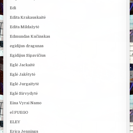
Edi
Edita Krakauskaitė
Edita Mildažytė
Edmundas Kučinskas
egidijus dragunas
Egidijus Sipavičius
Eglė Jackaitė
Eglė Jakštytė
Eglė Jurgaitytė
Eglė Sirvydytė
Eina Vyrai Namo
el FUEGO
ELEY
Erica Jennings