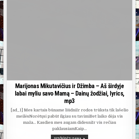
DAINŲ
ŽODŽIAI,
LYRICS,
MP3
Marijonas Mikutavičius ir Džimba – Aš širdyje
labai myliu savo Mamą – Dainų žodžiai, lyrics,
mp3
[ad_1] Mes kartais būname liūdniIr rodos trūksta tik lašelio
meilėsNorėtųsi pabūt ilgiau su tavimiBet laiko dėja vis
maža… Kasdien mes augam didesniIr vis rečiau
paklausiamKaip…
MARIJONAS