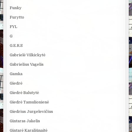
Funky
Furytto
FYL
G
G.E.R.S
Gabrielė Vilkickytė
Gabrielius Vagelis
Gamka
Giedrė
Giedrė Balutytė
Giedrė Tamulionienė
Giedrius Jurgelevičius
Gintaras Jakelis
Gintarė Karaliūnaitė