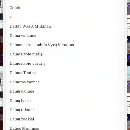
Cololo
D
Daddy Was A Milkman
Daina vaikams
Dainavos Ansamblio Vyrų Vienetas
Dainos apie meilę
Dainos apie vasarą
Dainos Teatras
Dainotas Varnas
Dainų dainelė
Dainų lyrics
Dainų tekstai
Dainų žodžiai
Dalius Mertinas