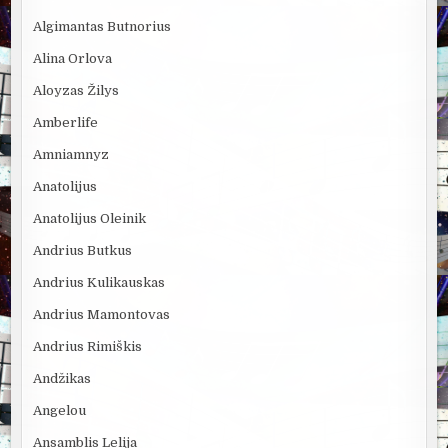
Algimantas Butnorius
Alina Orlova
Aloyzas Žilys
Amberlife
Amniamnyz
Anatolijus
Anatolijus Oleinik
Andrius Butkus
Andrius Kulikauskas
Andrius Mamontovas
Andrius Rimiškis
Andžikas
Angelou
Ansamblis Lelija