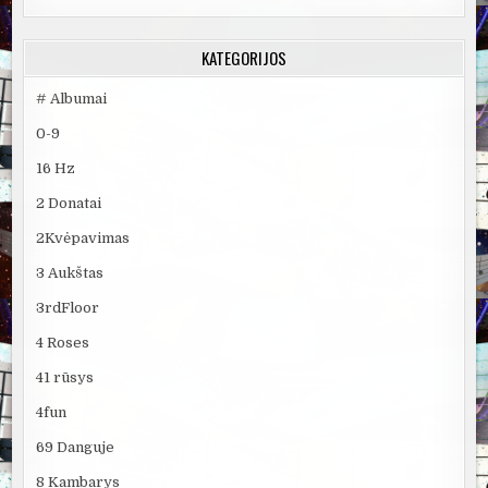
KATEGORIJOS
# Albumai
0-9
16 Hz
2 Donatai
2Kvėpavimas
3 Aukštas
3rdFloor
4 Roses
41 rūsys
4fun
69 Danguje
8 Kambarys