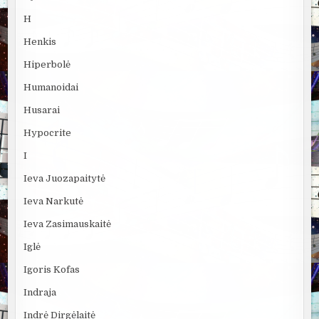
H
Henkis
Hiperbolė
Humanoidai
Husarai
Hypocrite
I
Ieva Juozapaitytė
Ieva Narkutė
Ieva Zasimauskaitė
Iglė
Igoris Kofas
Indraja
Indrė Dirgėlaitė