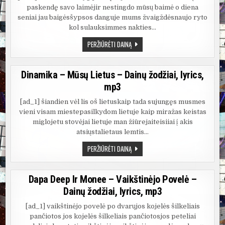
paskendę savo laimėjir nestingdo mūsų baimė o diena
seniai jau baigėsšypsos danguje mums žvaigždėsnaujo ryto
kol sulauksimmes nakties…
DINAMIKA
PERŽIŪRĖTI DAINĄ
–
RYTO
SAULĖ
–
Dinamika – Mūsų Lietus – Dainų žodžiai, lyrics,
DAINŲ
ŽODŽIAI,
mp3
LYRICS,
MP3
[ad_1] šiandien vėl lis oš lietuskaip tada sujungęs musmes
vieni visam miestepasilkydom lietuje kaip miražas keistas
miglojetu stovėjai lietuje man žiūrejaiteisiiai į akis
atsiųstalietaus lemtis…
DINAMIKA
PERŽIŪRĖTI DAINĄ
–
MŪSŲ
LIETUS
–
Dapa Deep Ir Monee – Vaikštinėjo Povelė –
DAINŲ
ŽODŽIAI,
Dainų žodžiai, lyrics, mp3
LYRICS,
MP3
[ad_1] vaikštinėjo povelė po dvarųjos kojelės šilkeliais
pančiotos jos kojelės šilkeliais pančiotosjos peteliai