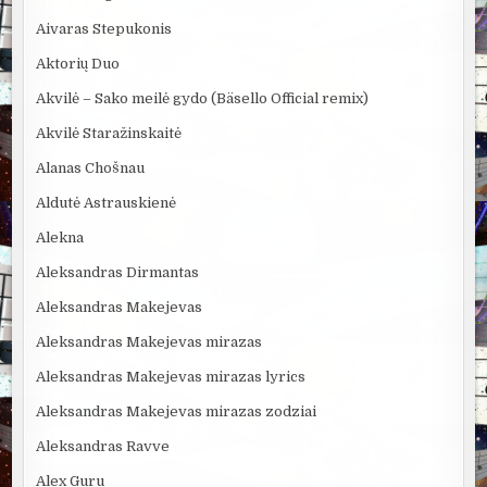
Aivaras Stepukonis
Aktorių Duo
Akvilė – Sako meilė gydo (Bäsello Official remix)
Akvilė Staražinskaitė
Alanas Chošnau
Aldutė Astrauskienė
Alekna
Aleksandras Dirmantas
Aleksandras Makejevas
Aleksandras Makejevas mirazas
Aleksandras Makejevas mirazas lyrics
Aleksandras Makejevas mirazas zodziai
Aleksandras Ravve
Alex Guru