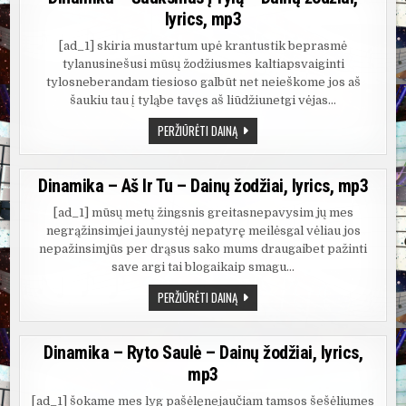
ŽODŽIAI,
lyrics, mp3
LYRICS,
MP3
[ad_1] skiria mustartum upė krantustik beprasmė
tylanusinešusi mūsų žodžiusmes kaltiapsvaiginti
tylosneberandam tiesioso galbūt net neieškome jos aš
šaukiu tau į tyląbe tavęs aš liūdžiunetgi vėjas…
DINAMIKA
PERŽIŪRĖTI DAINĄ
–
ŠAUKSMAS
Į
TYLĄ
Dinamika – Aš Ir Tu – Dainų žodžiai, lyrics, mp3
–
DAINŲ
ŽODŽIAI,
[ad_1] mūsų metų žingsnis greitasnepavysim jų mes
LYRICS,
negrąžinsimjei jaunystėj nepatyrę meilėsgal vėliau jos
MP3
nepažinsimjūs per drąsus sako mums draugaibet pažinti
save argi tai blogaikaip smagu…
DINAMIKA
PERŽIŪRĖTI DAINĄ
–
AŠ
IR
TU
Dinamika – Ryto Saulė – Dainų žodžiai, lyrics,
–
DAINŲ
mp3
ŽODŽIAI,
LYRICS,
MP3
[ad_1] šokame mes lyg pašėlęnejaučiam tamsos šešėliųmes