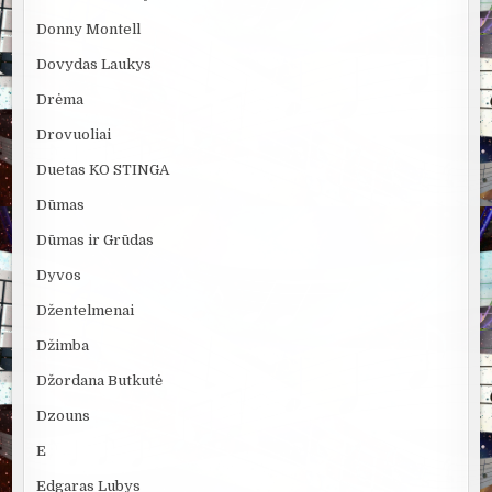
Donny Montell
Dovydas Laukys
Drėma
Drovuoliai
Duetas KO STINGA
Dūmas
Dūmas ir Grūdas
Dyvos
Džentelmenai
Džimba
Džordana Butkutė
Dzouns
E
Edgaras Lubys