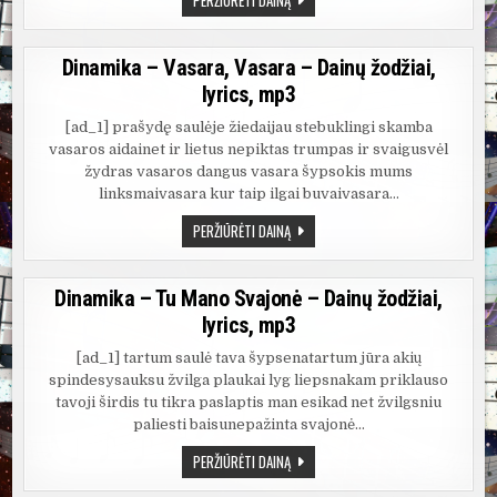
–
ŠOKIS
NAKTYJE
–
Dinamika – Vasara, Vasara – Dainų žodžiai,
DAINŲ
ŽODŽIAI,
lyrics, mp3
LYRICS,
MP3
[ad_1] prašydę saulėje žiedaijau stebuklingi skamba
vasaros aidainet ir lietus nepiktas trumpas ir svaigusvėl
žydras vasaros dangus vasara šypsokis mums
linksmaivasara kur taip ilgai buvaivasara…
DINAMIKA
PERŽIŪRĖTI DAINĄ
–
VASARA,
VASARA
–
Dinamika – Tu Mano Svajonė – Dainų žodžiai,
DAINŲ
ŽODŽIAI,
lyrics, mp3
LYRICS,
MP3
[ad_1] tartum saulė tava šypsenatartum jūra akių
spindesysauksu žvilga plaukai lyg liepsnakam priklauso
tavoji širdis tu tikra paslaptis man esikad net žvilgsniu
paliesti baisunepažinta svajonė…
DINAMIKA
PERŽIŪRĖTI DAINĄ
–
TU