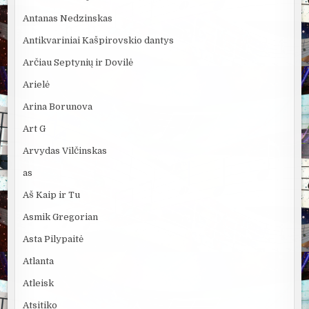
Antanas Nedzinskas
Antikvariniai Kašpirovskio dantys
Arčiau Septynių ir Dovilė
Arielė
Arina Borunova
Art G
Arvydas Vilčinskas
as
Aš Kaip ir Tu
Asmik Gregorian
Asta Pilypaitė
Atlanta
Atleisk
Atsitiko