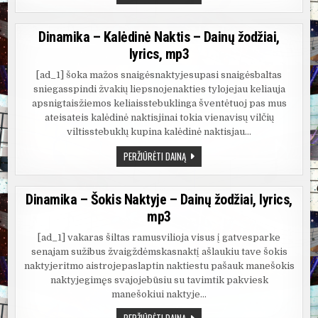
IR
AISTĖ
PILVELYTĖ
–
Dinamika – Kalėdinė Naktis – Dainų žodžiai,
AR
PAMENI
lyrics, mp3
MANO
MIELAS
–
[ad_1] šoka mažos snaigėsnaktyjesupasi snaigėsbaltas
DAINŲ
sniegasspindi žvakių liepsnojenakties tylojejau keliauja
ŽODŽIAI,
LYRICS,
apsnigtaisžiemos keliaisstebuklinga šventėtuoj pas mus
MP3
ateisateis kalėdinė naktisjinai tokia vienavisų vilčių
viltisstebuklų kupina kalėdinė naktisjau…
DINAMIKA
PERŽIŪRĖTI DAINĄ
–
KALĖDINĖ
NAKTIS
–
Dinamika – Šokis Naktyje – Dainų žodžiai, lyrics,
DAINŲ
ŽODŽIAI,
mp3
LYRICS,
MP3
[ad_1] vakaras šiltas ramusvilioja visus į gatvesparke
senajam sužibus žvaigždėmskasnaktį ašlaukiu tave šokis
naktyjeritmo aistrojepaslaptin naktiestu pašauk manešokis
naktyjegimęs svajojebūsiu su tavimtik pakviesk
manešokiui naktyje…
DINAMIKA
PERŽIŪRĖTI DAINĄ