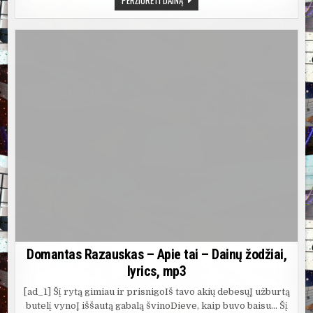
PERŽIŪRĖTI DAINĄ
MIKUTAVIČIUS
IR
DŽIMBA
–
AŠ
ŠIRDYJE
LABAI
MYLIU
SAVO
MAMĄ
–
DAINŲ
ŽODŽIAI,
LYRICS,
MP3
Domantas Razauskas – Apie tai – Dainų žodžiai,
lyrics, mp3
[ad_1] Šį rytą gimiau ir prisnigoIš tavo akių debesųĮ užburtą
butelį vynoĮ iššautą gabalą švinoDieve, kaip buvo baisu… Šį