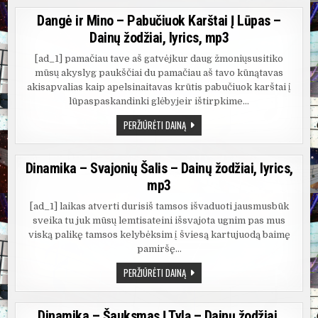
MANO
SVAJONĖ
Dangė ir Mino – Pabučiuok Karštai Į Lūpas –
–
DAINŲ
Dainų žodžiai, lyrics, mp3
ŽODŽIAI,
LYRICS,
MP3
[ad_1] pamačiau tave aš gatvėjkur daug žmoniųsusitiko
mūsų akyslyg paukščiai du pamačiau aš tavo kūnątavas
akisapvalias kaip apelsinaitavas krūtis pabučiuok karštai į
lūpaspaskandinki glėbyjeir ištirpkime…
DANGĖ
PERŽIŪRĖTI DAINĄ
IR
MINO
–
PABUČIUOK
Dinamika – Svajonių Šalis – Dainų žodžiai, lyrics,
KARŠTAI
Į
mp3
LŪPAS
–
DAINŲ
[ad_1] laikas atverti durisiš tamsos išvaduoti jausmusbūk
ŽODŽIAI,
sveika tu juk mūsų lemtisateini išsvajota ugnim pas mus
LYRICS,
MP3
viską palikę tamsos kelybėksim į šviesą kartujuodą baimę
pamiršę…
DINAMIKA
PERŽIŪRĖTI DAINĄ
–
SVAJONIŲ
ŠALIS
–
Dinamika – Šauksmas Į Tylą – Dainų žodžiai,
DAINŲ