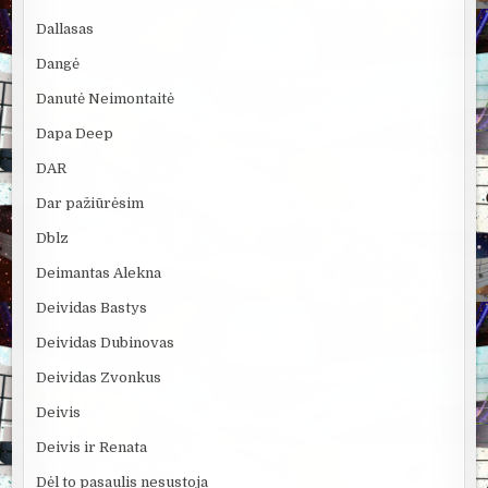
Dallasas
Dangė
Danutė Neimontaitė
Dapa Deep
DAR
Dar pažiūrėsim
Dblz
Deimantas Alekna
Deividas Bastys
Deividas Dubinovas
Deividas Zvonkus
Deivis
Deivis ir Renata
Dėl to pasaulis nesustoja