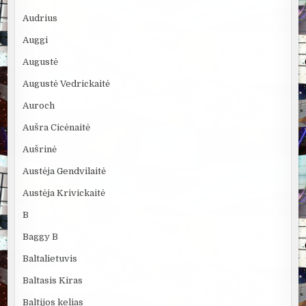
Audrius
Auggi
Augustė
Augustė Vedrickaitė
Auroch
Aušra Cicėnaitė
Aušrinė
Austėja Gendvilaitė
Austėja Krivickaitė
B
Baggy B
Baltalietuvis
Baltasis Kiras
Baltijos kelias