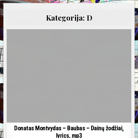
Kategorija:
D
Donatas Montvydas – Baubas – Dainų žodžiai,
lyrics, mp3