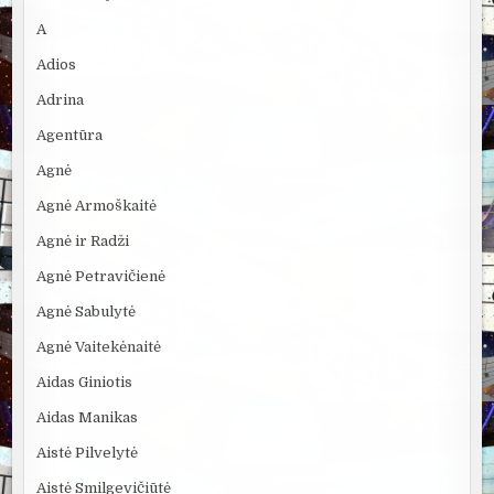
A
Adios
Adrina
Agentūra
Agnė
Agnė Armoškaitė
Agnė ir Radži
Agnė Petravičienė
Agnė Sabulytė
Agnė Vaitekėnaitė
Aidas Giniotis
Aidas Manikas
Aistė Pilvelytė
Aistė Smilgevičiūtė