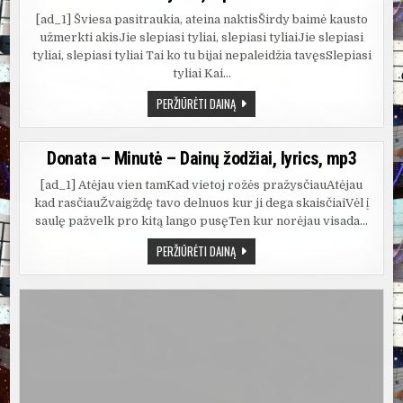
[ad_1] Šviesa pasitraukia, ateina naktisŠirdy baimė kausto
užmerkti akisJie slepiasi tyliai, slepiasi tyliaiJie slepiasi
tyliai, slepiasi tyliai Tai ko tu bijai nepaleidžia tavęsSlepiasi
tyliai Kai…
DONATAS
PERŽIŪRĖTI DAINĄ
MONTVYDAS
–
BAUBAS
–
Donata – Minutė – Dainų žodžiai, lyrics, mp3
DAINŲ
ŽODŽIAI,
LYRICS,
[ad_1] Atėjau vien tamKad vietoj rožės pražysčiauAtėjau
MP3
kad rasčiauŽvaigždę tavo delnuos kur ji dega skaisčiaiVėl į
saulę pažvelk pro kitą lango pusęTen kur norėjau visada…
DONATA
PERŽIŪRĖTI DAINĄ
–
MINUTĖ
–
DAINŲ
ŽODŽIAI,
LYRICS,
MP3