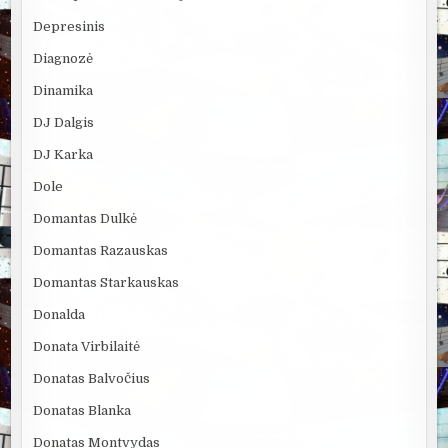
Depresinis
Diagnozė
Dinamika
DJ Dalgis
DJ Karka
Dole
Domantas Dulkė
Domantas Razauskas
Domantas Starkauskas
Donalda
Donata Virbilaitė
Donatas Balvočius
Donatas Blanka
Donatas Montvydas