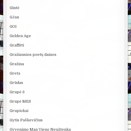
Gintė
GJan
GOI
Golden Age
Graffitti
Gražiausios poetų dainos
Gražina
Greta
Grūdas
Grupė 3
Grupė MES
Grupiokai
Gytis Paškevičius
Gyvenimo Man Vieno Neužtenka