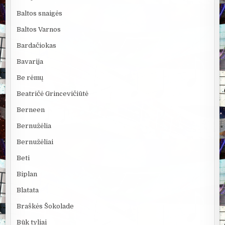
Baltos snaigės
Baltos Varnos
Bardačiokas
Bavarija
Be rėmų
Beatričė Grincevičiūtė
Berneen
Bernužėlia
Bernužėliai
Beti
Biplan
Blatata
Braškės Šokolade
Būk tyliai