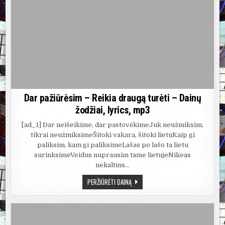
Dar pažiūrėsim – Reikia draugą turėti – Dainų
žodžiai, lyrics, mp3
[ad_1] Dar neišeikime, dar pastovėkimeJuk neužmiksim,
tikrai neužmiksimeŠitoki vakara, šitoki lietuKaip gi
paliksim, kam gi paliksimeLašas po lašo ta lietu
surinksimeVeidus nuprausim tame lietujeNikeas
nekaltins…
DAR
PERŽIŪRĖTI DAINĄ
PAŽIŪRĖSIM
–
REIKIA
DRAUGĄ
TURĖTI
–