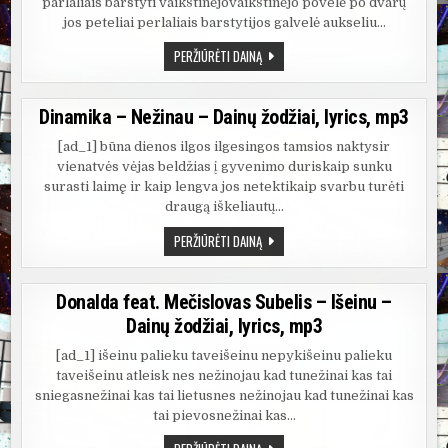
parlaliais barstyti vaikštinėjovaikštinėjo povelė po dvarų
jos peteliai perlaliais barstytijos galvelė aukseliu…
DAPA
PERŽIŪRĖTI DAINĄ
DEEP
IR
MONEE
–
Dinamika – Nežinau – Dainų žodžiai, lyrics, mp3
VAIKŠTINĖJO
POVELĖ
–
[ad_1] būna dienos ilgos ilgesingos tamsios naktysir
DAINŲ
vienatvės vėjas beldžias į gyvenimo duriskaip sunku
ŽODŽIAI,
LYRICS,
surasti laimę ir kaip lengva jos netektikaip svarbu turėti
MP3
draugą iškeliautų…
DINAMIKA
PERŽIŪRĖTI DAINĄ
–
NEŽINAU
–
DAINŲ
Donalda feat. Mečislovas Subelis – Išeinu –
ŽODŽIAI,
LYRICS,
Dainų žodžiai, lyrics, mp3
MP3
[ad_1] išeinu palieku taveišeinu nepykišeinu palieku
taveišeinu atleisk nes nežinojau kad tunežinai kas tai
sniegasnežinai kas tai lietusnes nežinojau kad tunežinai kas
tai pievosnežinai kas…
DONALDA