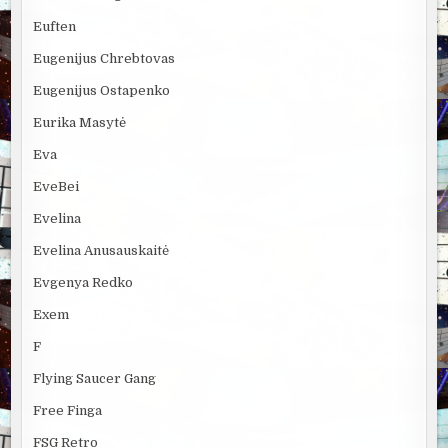
Euften
Eugenijus Chrebtovas
Eugenijus Ostapenko
Eurika Masytė
Eva
EveBei
Evelina
Evelina Anusauskaitė
Evgenya Redko
Exem
F
Flying Saucer Gang
Free Finga
FSG Retro