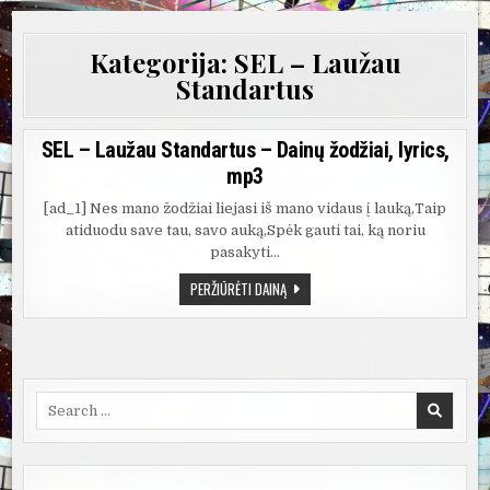
Kategorija:
SEL – Laužau
Standartus
SEL – Laužau Standartus – Dainų žodžiai, lyrics,
mp3
[ad_1] Nes mano žodžiai liejasi iš mano vidaus į lauką,Taip
atiduodu save tau, savo auką,Spėk gauti tai, ką noriu
pasakyti…
SEL
PERŽIŪRĖTI DAINĄ
–
LAUŽAU
STANDARTUS
–
DAINŲ
ŽODŽIAI,
LYRICS,
MP3
Search
for: