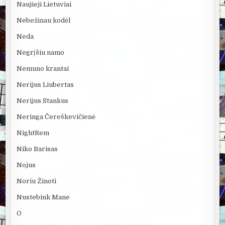
Naujieji Lietuviai
Nebežinau kodėl
Neda
Negrįšiu namo
Nemuno krantai
Nerijus Liubertas
Nerijus Stankus
Neringa Čereškevičienė
NightRem
Niko Barisas
Nojus
Noriu Žinoti
Nustebink Mane
O