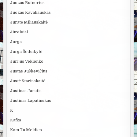
Juozas Butnorius
Juozas Kavaliauskas
Jūratė Miliauskaitė
Jūreiviai
Jurga
Jurga Šeduikytė
Jurijus Veklenko
Justas Juškevičius
Justė Starinskaitė
Justinas Jarutis
Justinas Lapatinskas
K
Kafka
Kam Tu Meldies