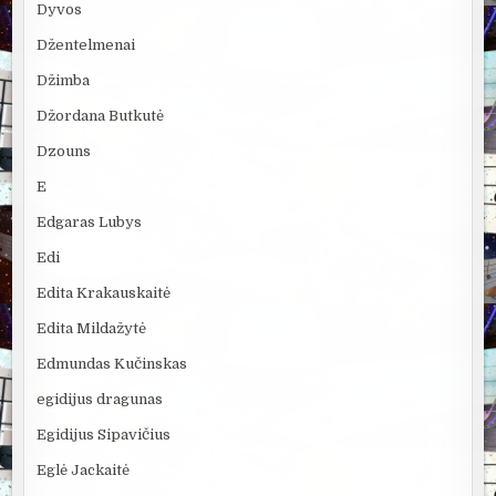
Dyvos
Džentelmenai
Džimba
Džordana Butkutė
Dzouns
E
Edgaras Lubys
Edi
Edita Krakauskaitė
Edita Mildažytė
Edmundas Kučinskas
egidijus dragunas
Egidijus Sipavičius
Eglė Jackaitė