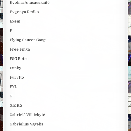
Evelina Anusauskaitė
Evgenya Redko
Exem
F
Flying Saucer Gang
Free Finga
FSG Retro
Funky
Furytto
FYL
G
G.E.R.S
Gabrielė Vilkickytė
Gabrielius Vagelis