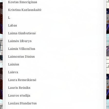
Kostas Smoriginas
Kristina Kazlauskaitė
L
Labas
Laima Gimbutienė
Laimės žiburys
Laimis Vilkončius
Laimontas Dinius
Lainius
Laisva
Laura Remeikienė
Lauris Reiniks
Lauros studija
Laužau Standartus