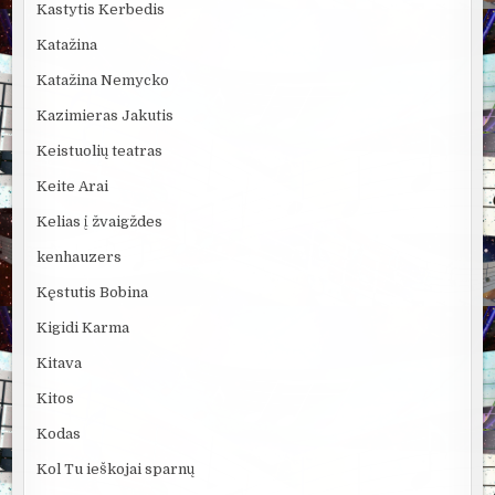
Kastytis Kerbedis
Katažina
Katažina Nemycko
Kazimieras Jakutis
Keistuolių teatras
Keite Arai
Kelias į žvaigždes
kenhauzers
Kęstutis Bobina
Kigidi Karma
Kitava
Kitos
Kodas
Kol Tu ieškojai sparnų