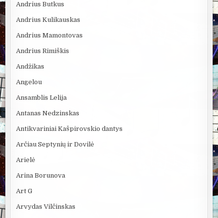
Andrius Butkus
Andrius Kulikauskas
Andrius Mamontovas
Andrius Rimiškis
Andžikas
Angelou
Ansamblis Lelija
Antanas Nedzinskas
Antikvariniai Kašpirovskio dantys
Arčiau Septynių ir Dovilė
Arielė
Arina Borunova
Art G
Arvydas Vilčinskas