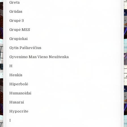
Greta
Grūdas
Grupė 3
Grupė MES
Grupiokai
Gytis Paškevičius
Gyvenimo Man Vieno Neužtenka
H
Henkis
Hiperbolė
Humanoidai
Husarai
Hypocrite
I