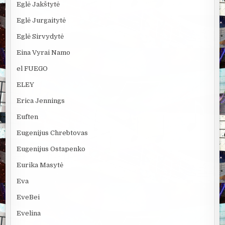
Eglė Jakštytė
Eglė Jurgaitytė
Eglė Sirvydytė
Eina Vyrai Namo
el FUEGO
ELEY
Erica Jennings
Euften
Eugenijus Chrebtovas
Eugenijus Ostapenko
Eurika Masytė
Eva
EveBei
Evelina