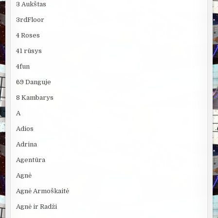
3 Aukštas
3rdFloor
4 Roses
41 rūsys
4fun
69 Danguje
8 Kambarys
A
Adios
Adrina
Agentūra
Agnė
Agnė Armoškaitė
Agnė ir Radži