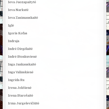
Ieva Juozapaitytė
Ieva Narkutė
Ieva Zasimauskaitė
Iglė
Igoris Kofas
Indraja
Indrė Dirgėlaitė
Indrė Stonkuvienė
Inga Jankauskaitė
Inga Valinskienė
Ingrida Ru
Irena Jokšienė
Irena Starošaitė
Irma Jurgelevičiūtė