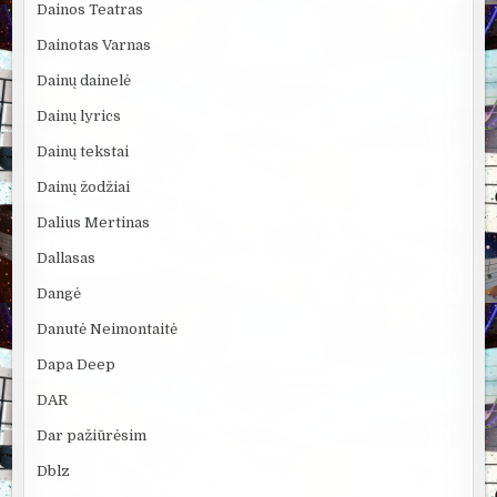
Dainos Teatras
Dainotas Varnas
Dainų dainelė
Dainų lyrics
Dainų tekstai
Dainų žodžiai
Dalius Mertinas
Dallasas
Dangė
Danutė Neimontaitė
Dapa Deep
DAR
Dar pažiūrėsim
Dblz