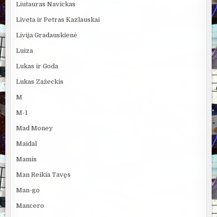
Liutauras Navickas
Liveta ir Petras Kazlauskai
Livija Gradauskienė
Luiza
Lukas ir Goda
Lukas Zažeckis
M
M-1
Mad Money
Maidal
Mamis
Man Reikia Tavęs
Man-go
Mancero