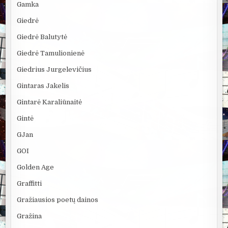
Gamka
Giedrė
Giedrė Balutytė
Giedrė Tamulionienė
Giedrius Jurgelevičius
Gintaras Jakelis
Gintarė Karaliūnaitė
Gintė
GJan
GOI
Golden Age
Graffitti
Gražiausios poetų dainos
Gražina