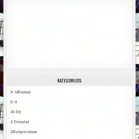
KATEGORIJOS
# Albumai
0-9
16 Hz
2 Donatai
2Kvėpavimas