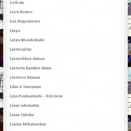
Ledi ais
Leon Somov
Les Stagnateurs
Liepa
Liepa Mondeikaitė
Lietuvaičiai
Lietuviškos dainos
Lietuvių liaudies daina
Lietuvos himnas
Lilas ir Innomine
Lina Paulauskaitė – Klovienė
Linas Adomaitis
Linas Valeika
Liudas Mikalauskas