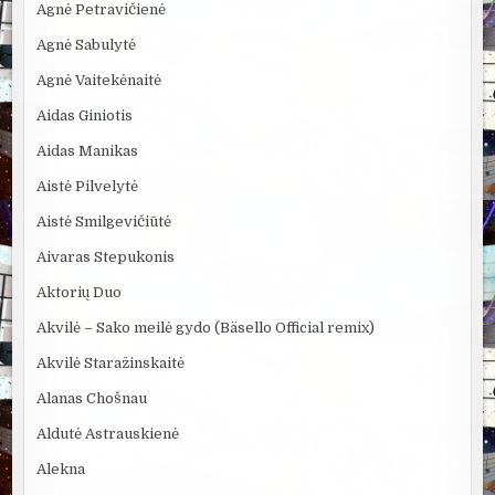
Agnė Petravičienė
Agnė Sabulytė
Agnė Vaitekėnaitė
Aidas Giniotis
Aidas Manikas
Aistė Pilvelytė
Aistė Smilgevičiūtė
Aivaras Stepukonis
Aktorių Duo
Akvilė – Sako meilė gydo (Bäsello Official remix)
Akvilė Staražinskaitė
Alanas Chošnau
Aldutė Astrauskienė
Alekna