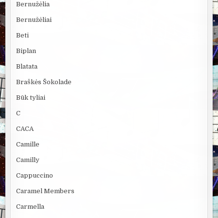
Bernužėlia
Bernužėliai
Beti
Biplan
Blatata
Braškės Šokolade
Būk tyliai
C
CACA
Camille
Camilly
Cappuccino
Caramel Members
Carmella