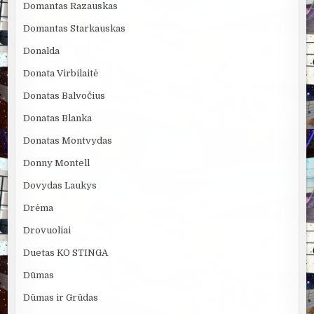
Domantas Razauskas
Domantas Starkauskas
Donalda
Donata Virbilaitė
Donatas Balvočius
Donatas Blanka
Donatas Montvydas
Donny Montell
Dovydas Laukys
Drėma
Drovuoliai
Duetas KO STINGA
Dūmas
Dūmas ir Grūdas