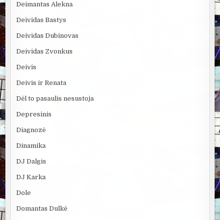
Deimantas Alekna
Deividas Bastys
Deividas Dubinovas
Deividas Zvonkus
Deivis
Deivis ir Renata
Dėl to pasaulis nesustoja
Depresinis
Diagnozė
Dinamika
DJ Dalgis
DJ Karka
Dole
Domantas Dulkė