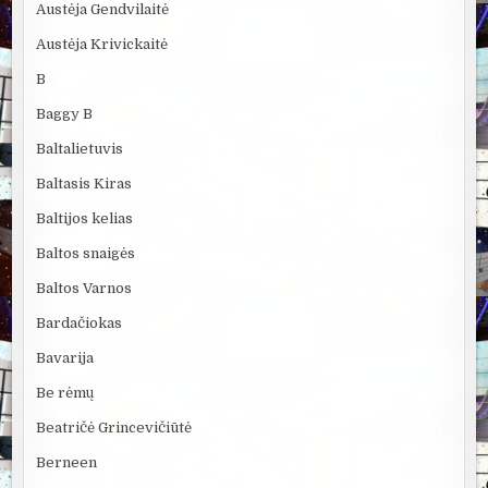
Austėja Gendvilaitė
Austėja Krivickaitė
B
Baggy B
Baltalietuvis
Baltasis Kiras
Baltijos kelias
Baltos snaigės
Baltos Varnos
Bardačiokas
Bavarija
Be rėmų
Beatričė Grincevičiūtė
Berneen