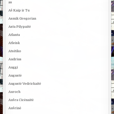
as
Aš Kaip ir Tu
Asmik Gregorian
Asta Pilypaitė
Atlanta
Atleisk
Atsitiko
Audrius
Auggi
Augustė
Augustė Vedrickaitė
Auroch
Aušra Cicėnaitė
Aušrinė