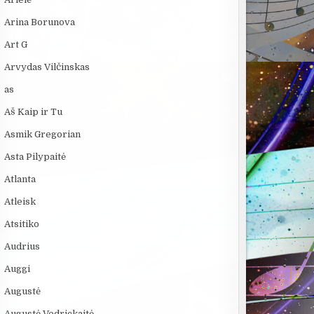
Arina Borunova
Art G
Arvydas Vilčinskas
as
Aš Kaip ir Tu
Asmik Gregorian
Asta Pilypaitė
Atlanta
Atleisk
Atsitiko
Audrius
Auggi
Augustė
Augustė Vedrickaitė