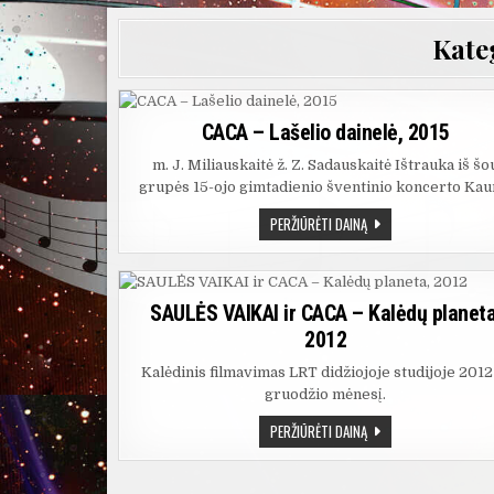
Kate
CACA – Lašelio dainelė, 2015
m. J. Miliauskaitė ž. Z. Sadauskaitė Ištrauka iš šo
grupės 15-ojo gimtadienio šventinio koncerto Kau
CACA
PERŽIŪRĖTI DAINĄ
–
LAŠELIO
DAINELĖ,
2015
SAULĖS VAIKAI ir CACA – Kalėdų planeta
2012
Kalėdinis filmavimas LRT didžiojoje studijoje 201
gruodžio mėnesį.
SAULĖS
PERŽIŪRĖTI DAINĄ
VAIKAI
IR
CACA
–