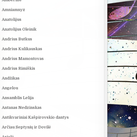
Amniamnyz
Anatolijus
Anatolijus Oleinik
Andrius Butkus
Andrius Kulikauskas
Andrius Mamontovas
Andrius Rimiškis
Andžikas
Angelou
Ansamblis Lelija
Antanas Nedzinskas
Antikvariniai Kašpirovskio dantys
Arčiau Septynių ir Dovilė
Arielė