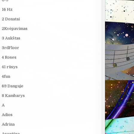
16 Hz
2 Donatai
2Kvėpavimas
3 Aukštas
3rdFloor
4 Roses
41 rūsys
4fun
69 Danguje
8 Kambarys
A
Adios
Adrina
Agentūra