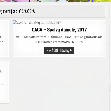
gorija:
CACA
CACA – Spalvų dainelė, 2017
u
m. J. Miliauskaitė ž. A. Šimanauskas Ežiuko gimtadienis
ne.
2017 koncertą filmavo INIT TV.
CACA
PERŽIŪRĖTI DAINĄ
–
SPALVŲ
DAINELĖ,
2017
,
2 m