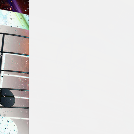
KALĖDŲ
PLANETA,
2012