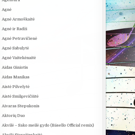
Agnė
Agnė Armoškaitė
Agnė ir Radži
Agnė Petravičienė
Agnė Sabulytė
Agnė Vaitekėnaitė
Aidas Giniotis
Aidas Manikas
Aistė Pilvelytė
Aistė Smilgevičiūtė
Aivaras Stepukonis
Aktorių Duo
Akvilė – Sako meilė gydo (Bäsello Official remix)
Akvilė Staražinskaitė