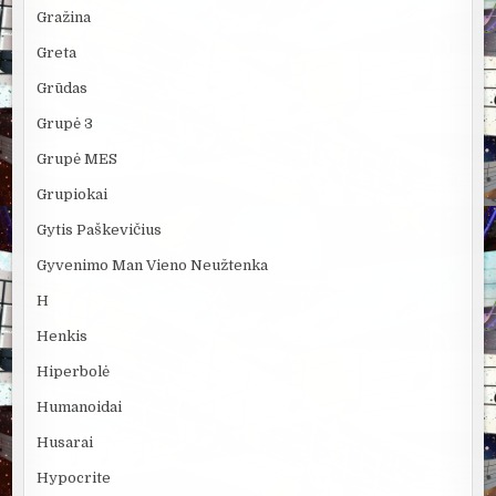
Gražina
Greta
Grūdas
Grupė 3
Grupė MES
Grupiokai
Gytis Paškevičius
Gyvenimo Man Vieno Neužtenka
H
Henkis
Hiperbolė
Humanoidai
Husarai
Hypocrite