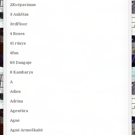
2Kvėpavimas
3 Aukštas
3rdFloor
4 Roses
41 rūsys
4fun
69 Danguje
8 Kambarys
A
Adios
Adrina
Agentūra
Agnė
Agnė Armoškaitė