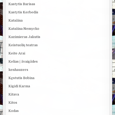
Kastytis Barisas
Kastytis Kerbedis
Katažina
Katažina Nemycko
Kazimieras Jakutis
Keistuolių teatras
Keite Arai
Kelias į žvaigždes
kenhauzers
Kęstutis Bobina
Kigidi Karma
Kitava
Kitos
Kodas