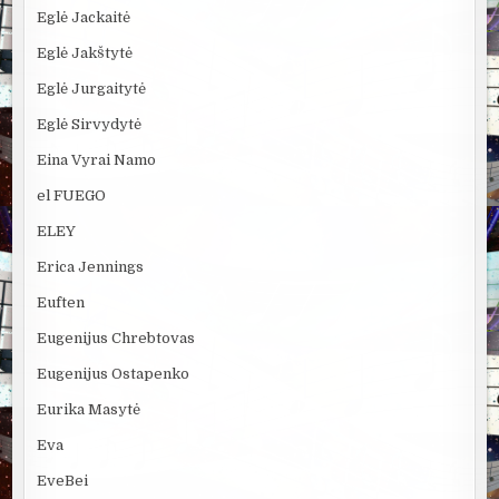
Eglė Jackaitė
Eglė Jakštytė
Eglė Jurgaitytė
Eglė Sirvydytė
Eina Vyrai Namo
el FUEGO
ELEY
Erica Jennings
Euften
Eugenijus Chrebtovas
Eugenijus Ostapenko
Eurika Masytė
Eva
EveBei