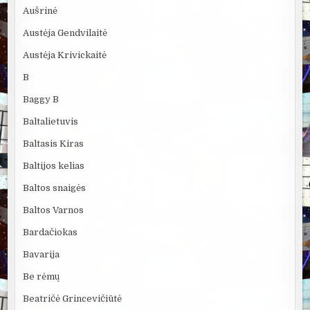
Aušrinė
Austėja Gendvilaitė
Austėja Krivickaitė
B
Baggy B
Baltalietuvis
Baltasis Kiras
Baltijos kelias
Baltos snaigės
Baltos Varnos
Bardačiokas
Bavarija
Be rėmų
Beatričė Grincevičiūtė