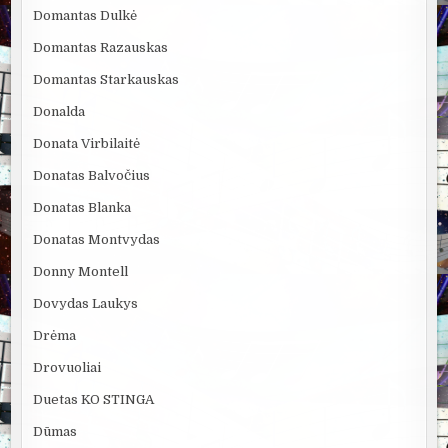
Domantas Dulkė
Domantas Razauskas
Domantas Starkauskas
Donalda
Donata Virbilaitė
Donatas Balvočius
Donatas Blanka
Donatas Montvydas
Donny Montell
Dovydas Laukys
Drėma
Drovuoliai
Duetas KO STINGA
Dūmas