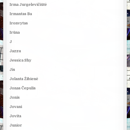
Irma Jurgelevičiūtė
Irmantas Ba
Ironvytas
Irūna
J
Jazzu
Jessica Shy
Jis
Jolanta Žibienė
Jonas Čepulis
Jonis
Jovani
Jovita
Junior