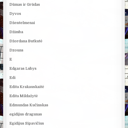
Dūmas ir Grūdas
Dyvos
Džentelmenai
Džimba
Džordana Butkutė
Dzouns
E
Edgaras Lubys
Edi
Edita Krakauskaitė
Edita Mildažytė
Edmundas Kučinskas
egidijus dragunas
Egidijus Sipavičius