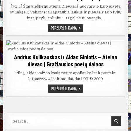
[ad_1] Štai vieškeliu ateina Dievas,Iš nuovargio kaip elgeta
sulinkęs.O vakaras jau apgaubia laukus ir pievasIr taip tylu,
ir taip tylu aplinkui… O gal ne nuovargis,…
ANDRIUS
PERŽIŪRĖTI DAINĄ
KULIKAUSKAS
IR
AIDAS
GINIOTIS
–
ATEINA
DIEVAS
Andrius Kulikauskas ir Aidas Giniotis – Ateina
–
DAINŲ
dievas | Gražiausios poetų dainos
ŽODŽIAI,
LYRICS,
MP3
Pilną laidos vaizdo įrašą rasite apsilankę lrt.lt portale:
https://www.lrt.lt/mediateka LRT © 2019
ANDRIUS
PERŽIŪRĖTI DAINĄ
KULIKAUSKAS
IR
AIDAS
GINIOTIS
–
ATEINA
DIEVAS
|
Search
GRAŽIAUSIOS
for:
POETŲ
DAINOS