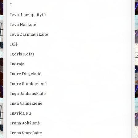
I
Ieva Juozapaitytė
Ieva Narkutė
Ieva Zasimauskaitė
Iglė
Igoris Kofas
Indraja
Indrė Dirgėlaitė
Indrė Stonkuvienė
Inga Jankauskaitė
Inga Valinskienė
Ingrida Ru
Irena Jokšienė
Irena Starošaitė