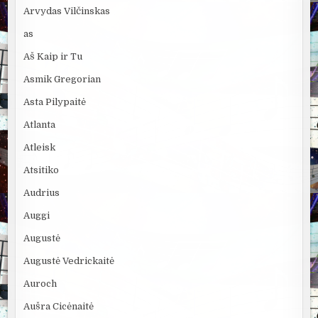
Arvydas Vilčinskas
as
Aš Kaip ir Tu
Asmik Gregorian
Asta Pilypaitė
Atlanta
Atleisk
Atsitiko
Audrius
Auggi
Augustė
Augustė Vedrickaitė
Auroch
Aušra Cicėnaitė