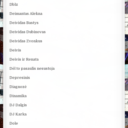
Dblz
Deimantas Alekna
Deividas Bastys
Deividas Dubinovas
Deividas Zvonkus
Deivis
Deivis ir Renata
Dėl to pasaulis nesustoja
Depresinis
Diagnozė
Dinamika
DJ Dalgis
DJ Karka
Dole