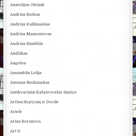
Anatolijus Oleinik
Andrius Butkus
Andrius Kulikauskas
Andrius Mamontovas
Andrius Rimiškis
Andžikas
Angelou
Ansamblis Lelija
Antanas Nedzinskas
Antikvariniai Kašpirovskio dantys
Arčiau Septynių ir Dovilė
Arielė
Arina Borunova
Art G