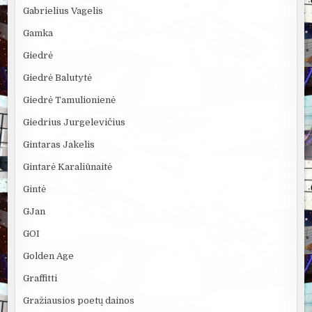
Gabrielius Vagelis
Gamka
Giedrė
Giedrė Balutytė
Giedrė Tamulionienė
Giedrius Jurgelevičius
Gintaras Jakelis
Gintarė Karaliūnaitė
Gintė
GJan
GOI
Golden Age
Graffitti
Gražiausios poetų dainos