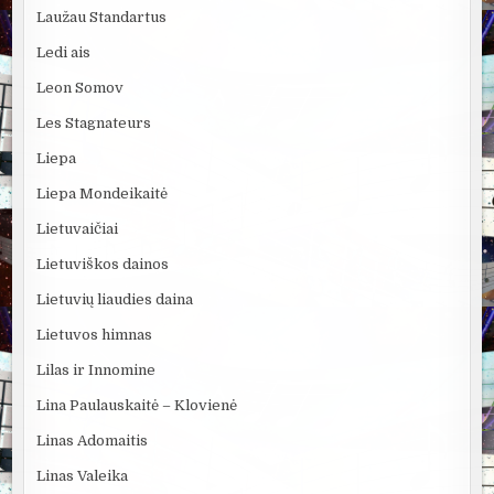
Laužau Standartus
Ledi ais
Leon Somov
Les Stagnateurs
Liepa
Liepa Mondeikaitė
Lietuvaičiai
Lietuviškos dainos
Lietuvių liaudies daina
Lietuvos himnas
Lilas ir Innomine
Lina Paulauskaitė – Klovienė
Linas Adomaitis
Linas Valeika