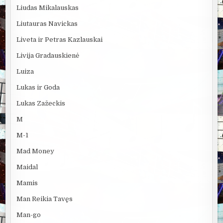
Liudas Mikalauskas
Liutauras Navickas
Liveta ir Petras Kazlauskai
Livija Gradauskienė
Luiza
Lukas ir Goda
Lukas Zažeckis
M
M-1
Mad Money
Maidal
Mamis
Man Reikia Tavęs
Man-go