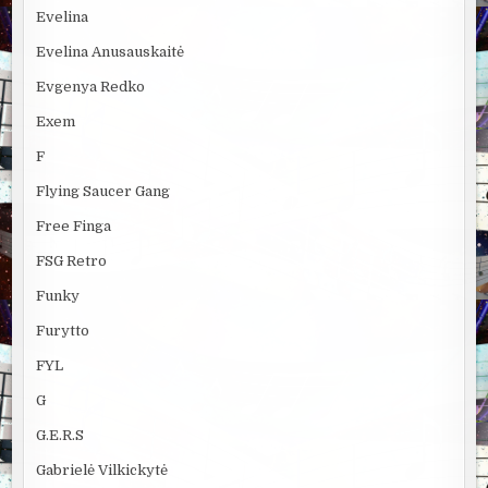
Evelina
Evelina Anusauskaitė
Evgenya Redko
Exem
F
Flying Saucer Gang
Free Finga
FSG Retro
Funky
Furytto
FYL
G
G.E.R.S
Gabrielė Vilkickytė