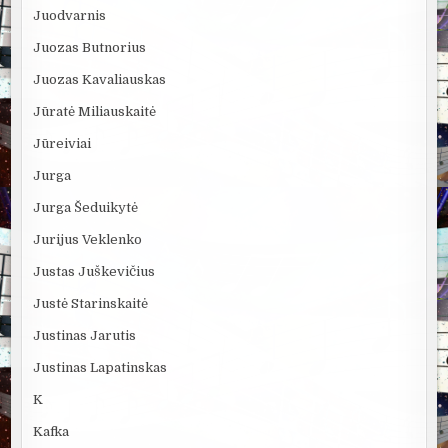
Juodvarnis
Juozas Butnorius
Juozas Kavaliauskas
Jūratė Miliauskaitė
Jūreiviai
Jurga
Jurga Šeduikytė
Jurijus Veklenko
Justas Juškevičius
Justė Starinskaitė
Justinas Jarutis
Justinas Lapatinskas
K
Kafka