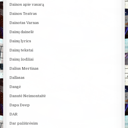
Dainos apie vasarą
Dainos Teatras
Dainotas Varnas
Dainų dainelė
Dainų lyrics
Dainų tekstai
Dainų žodžiai
Dalius Mertinas
Dallasas
Dangė
Danutė Neimontaitė
Dapa Deep
DAR
Dar pažiūrėsim