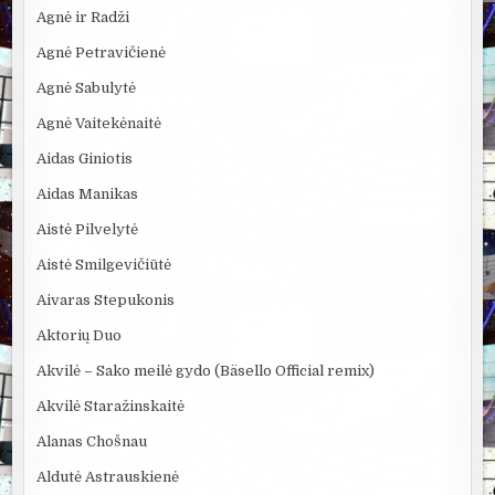
Agnė ir Radži
Agnė Petravičienė
Agnė Sabulytė
Agnė Vaitekėnaitė
Aidas Giniotis
Aidas Manikas
Aistė Pilvelytė
Aistė Smilgevičiūtė
Aivaras Stepukonis
Aktorių Duo
Akvilė – Sako meilė gydo (Bäsello Official remix)
Akvilė Staražinskaitė
Alanas Chošnau
Aldutė Astrauskienė