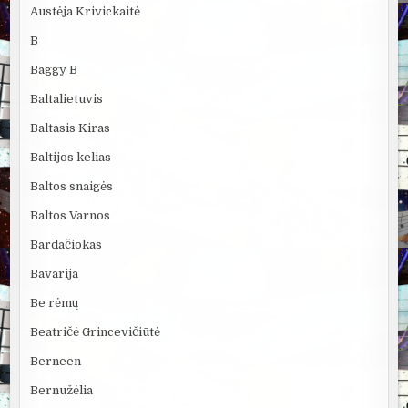
Austėja Krivickaitė
B
Baggy B
Baltalietuvis
Baltasis Kiras
Baltijos kelias
Baltos snaigės
Baltos Varnos
Bardačiokas
Bavarija
Be rėmų
Beatričė Grincevičiūtė
Berneen
Bernužėlia