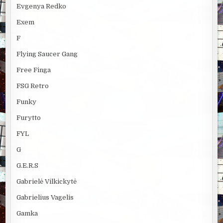
Evgenya Redko
Exem
F
Flying Saucer Gang
Free Finga
FSG Retro
Funky
Furytto
FYL
G
G.E.R.S
Gabrielė Vilkickytė
Gabrielius Vagelis
Gamka