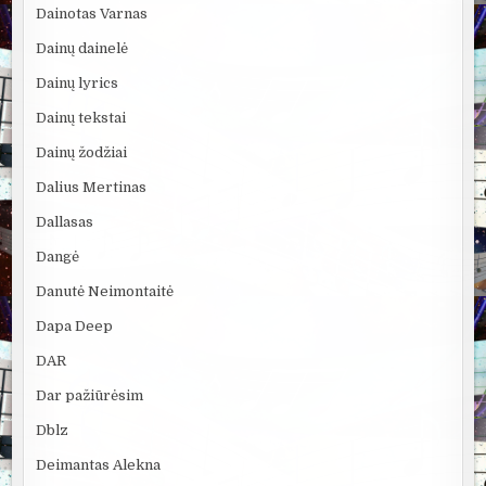
Dainotas Varnas
Dainų dainelė
Dainų lyrics
Dainų tekstai
Dainų žodžiai
Dalius Mertinas
Dallasas
Dangė
Danutė Neimontaitė
Dapa Deep
DAR
Dar pažiūrėsim
Dblz
Deimantas Alekna