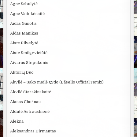
Agnė Sabulytė
Agnė Vaitekėnaitė
Aidas Giniotis
Aidas Manikas
Aistė Pilvelytė
Aistė Smilgevičiūtė
Aivaras Stepukonis
Aktorių Duo
Akvilė – Sako meilė gydo (Bäsello Official remix)
Akvilė Staražinskaitė
Alanas Chošnau
Aldutė Astrauskienė
Alekna
Aleksandras Dirmantas