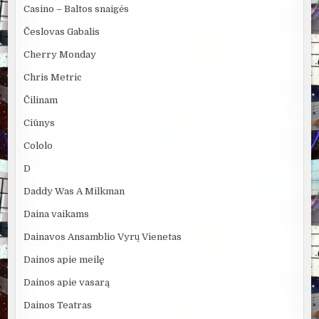
Casino – Baltos snaigės
Česlovas Gabalis
Cherry Monday
Chris Metric
Čilinam
Ciūnys
Cololo
D
Daddy Was A Milkman
Daina vaikams
Dainavos Ansamblio Vyrų Vienetas
Dainos apie meilę
Dainos apie vasarą
Dainos Teatras