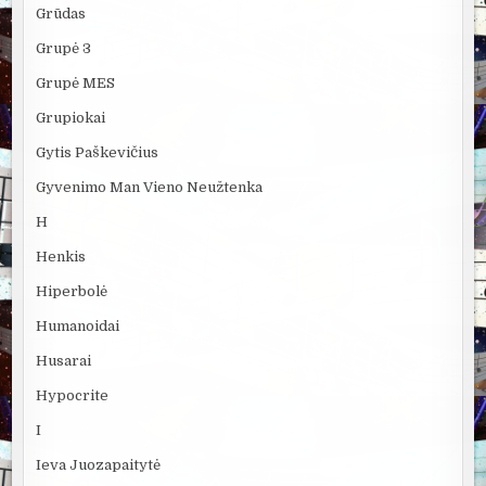
Grūdas
Grupė 3
Grupė MES
Grupiokai
Gytis Paškevičius
Gyvenimo Man Vieno Neužtenka
H
Henkis
Hiperbolė
Humanoidai
Husarai
Hypocrite
I
Ieva Juozapaitytė