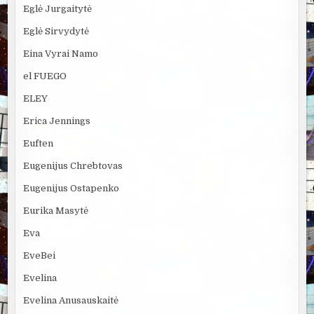
Eglė Jurgaitytė
Eglė Sirvydytė
Eina Vyrai Namo
el FUEGO
ELEY
Erica Jennings
Euften
Eugenijus Chrebtovas
Eugenijus Ostapenko
Eurika Masytė
Eva
EveBei
Evelina
Evelina Anusauskaitė