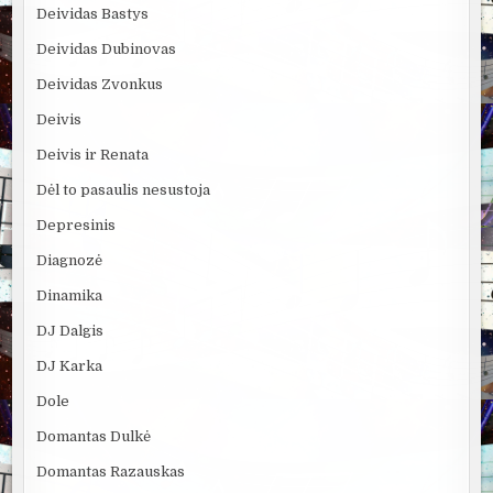
Deividas Bastys
Deividas Dubinovas
Deividas Zvonkus
Deivis
Deivis ir Renata
Dėl to pasaulis nesustoja
Depresinis
Diagnozė
Dinamika
DJ Dalgis
DJ Karka
Dole
Domantas Dulkė
Domantas Razauskas