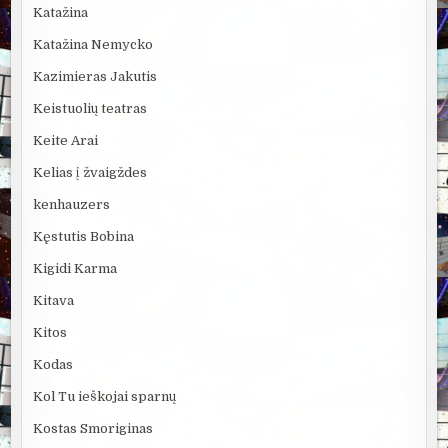
Katažina
Katažina Nemycko
Kazimieras Jakutis
Keistuolių teatras
Keite Arai
Kelias į žvaigždes
kenhauzers
Kęstutis Bobina
Kigidi Karma
Kitava
Kitos
Kodas
Kol Tu ieškojai sparnų
Kostas Smoriginas