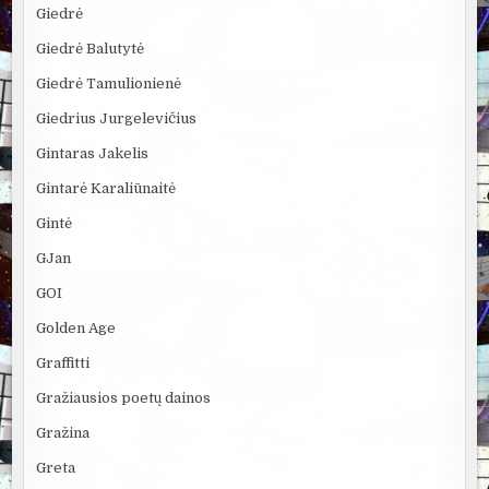
Giedrė
Giedrė Balutytė
Giedrė Tamulionienė
Giedrius Jurgelevičius
Gintaras Jakelis
Gintarė Karaliūnaitė
Gintė
GJan
GOI
Golden Age
Graffitti
Gražiausios poetų dainos
Gražina
Greta