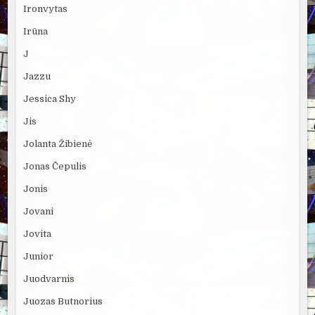
Ironvytas
Irūna
J
Jazzu
Jessica Shy
Jis
Jolanta Žibienė
Jonas Čepulis
Jonis
Jovani
Jovita
Junior
Juodvarnis
Juozas Butnorius