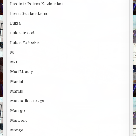
Liveta ir Petras Kazlauskai
Livija Gradauskienė
Luiza
Lukas ir Goda
Lukas Zažeckis
M
M-1
Mad Money
Maidal
Mamis
Man Reikia Tavęs
Man-go
Mancero
Mango