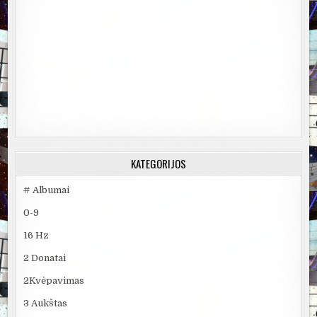
KATEGORIJOS
# Albumai
0-9
16 Hz
2 Donatai
2Kvėpavimas
3 Aukštas