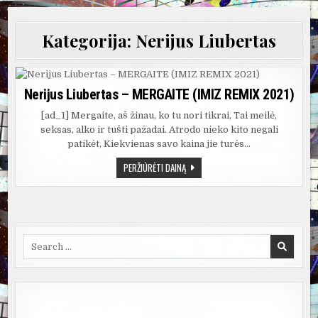
Kategorija:
Nerijus Liubertas
Nerijus Liubertas – MERGAITE (IMIZ REMIX 2021)
[ad_1] Mergaite, aš žinau, ko tu nori tikrai, Tai meilė,
seksas, alko ir tušti pažadai. Atrodo nieko kito negali
patikėt, Kiekvienas savo kaina jie turės…
NERIJUS
PERŽIŪRĖTI DAINĄ
LIUBERTAS
–
MERGAITE
(IMIZ
REMIX
2021)
Search
for: