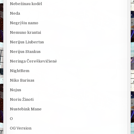
Nebežinau kodėl
Neda
Negrįšiu namo
Nemuno krantai
Nerijus Liubertas
Nerijus Stankus
Neringa Čereškevičienė
NightRem
Niko Barisas
Nojus
Noriu Žinoti
Nustebink Mane
O
OG Version