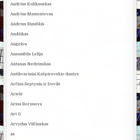
Andrius Kulikauskas
Andrius Mamontovas
Andrius Rimiškis
Andžikas
Angelou
Ansamblis Lelija
Antanas Nedzinskas
Antikvariniai Kašpirovskio dantys
Arčiau Septynių ir Dovilė
Arielė
Arina Borunova
Art G
Arvydas Vilčinskas
as