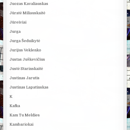
Juozas Kavaliauskas
Jūratė Miliauskaitė
Jūreiviai
Jurga
Jurga Šeduikytė
Jurijus Veklenko
Justas Juškevičius
Justė Starinskaitė
Justinas Jarutis
Justinas Lapatinskas
K
Kafka
Kam Tu Meldies
Kambariokai