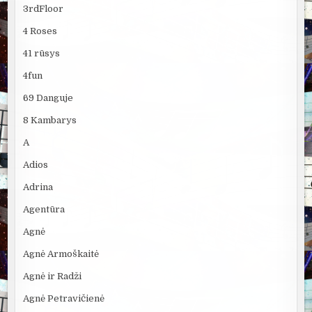
3rdFloor
4 Roses
41 rūsys
4fun
69 Danguje
8 Kambarys
A
Adios
Adrina
Agentūra
Agnė
Agnė Armoškaitė
Agnė ir Radži
Agnė Petravičienė