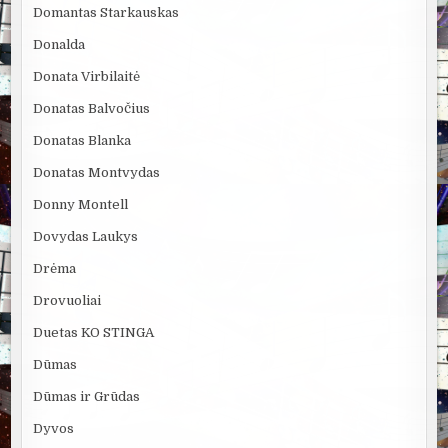
Domantas Starkauskas
Donalda
Donata Virbilaitė
Donatas Balvočius
Donatas Blanka
Donatas Montvydas
Donny Montell
Dovydas Laukys
Drėma
Drovuoliai
Duetas KO STINGA
Dūmas
Dūmas ir Grūdas
Dyvos