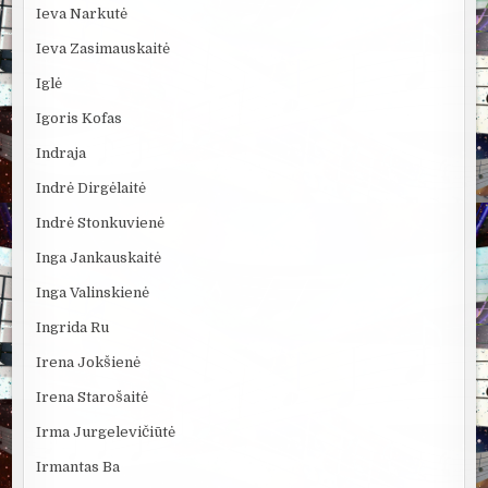
Ieva Narkutė
Ieva Zasimauskaitė
Iglė
Igoris Kofas
Indraja
Indrė Dirgėlaitė
Indrė Stonkuvienė
Inga Jankauskaitė
Inga Valinskienė
Ingrida Ru
Irena Jokšienė
Irena Starošaitė
Irma Jurgelevičiūtė
Irmantas Ba