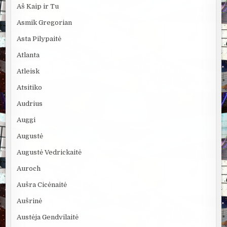
Aš Kaip ir Tu
Asmik Gregorian
Asta Pilypaitė
Atlanta
Atleisk
Atsitiko
Audrius
Auggi
Augustė
Augustė Vedrickaitė
Auroch
Aušra Cicėnaitė
Aušrinė
Austėja Gendvilaitė