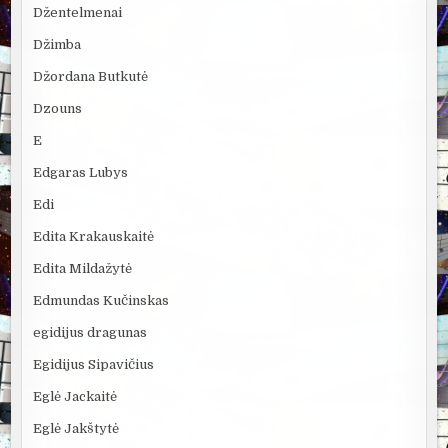
Džentelmenai
Džimba
Džordana Butkutė
Dzouns
E
Edgaras Lubys
Edi
Edita Krakauskaitė
Edita Mildažytė
Edmundas Kučinskas
egidijus dragunas
Egidijus Sipavičius
Eglė Jackaitė
Eglė Jakštytė