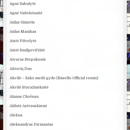
Agnė Sabulytė
Agnė Vaitekėnaitė
Aidas Giniotis
Aidas Manikas
Aistė Pilvelytė
Aistė Smilgevičiūtė
Aivaras Stepukonis
Aktorių Duo
Akvilė – Sako meilė gydo (Bäsello Official remix)
Akvilė Staražinskaitė
Alanas Chošnau
Aldutė Astrauskienė
Alekna
Aleksandras Dirmantas