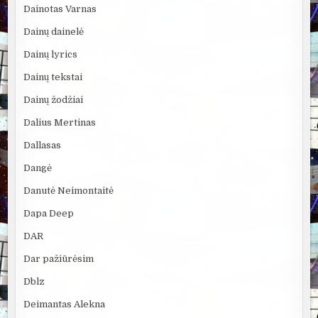
Dainotas Varnas
Dainų dainelė
Dainų lyrics
Dainų tekstai
Dainų žodžiai
Dalius Mertinas
Dallasas
Dangė
Danutė Neimontaitė
Dapa Deep
DAR
Dar pažiūrėsim
Dblz
Deimantas Alekna