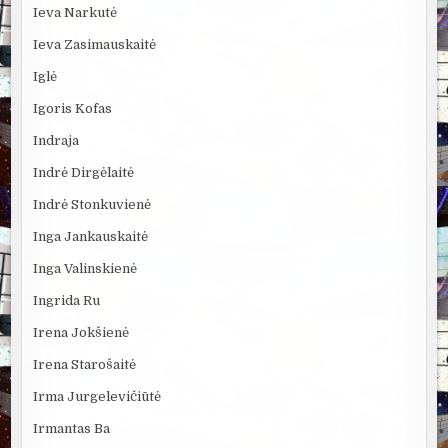
Ieva Narkutė
Ieva Zasimauskaitė
Iglė
Igoris Kofas
Indraja
Indrė Dirgėlaitė
Indrė Stonkuvienė
Inga Jankauskaitė
Inga Valinskienė
Ingrida Ru
Irena Jokšienė
Irena Starošaitė
Irma Jurgelevičiūtė
Irmantas Ba