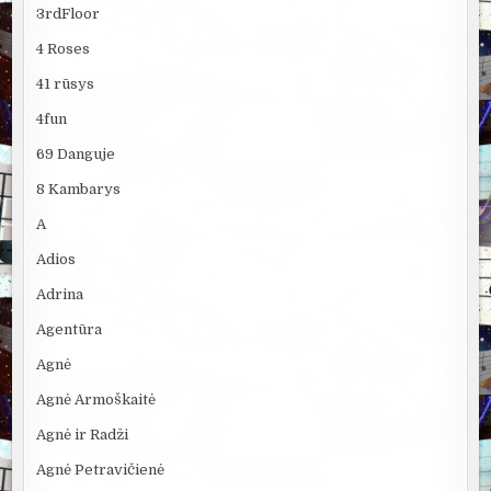
3rdFloor
4 Roses
41 rūsys
4fun
69 Danguje
8 Kambarys
A
Adios
Adrina
Agentūra
Agnė
Agnė Armoškaitė
Agnė ir Radži
Agnė Petravičienė