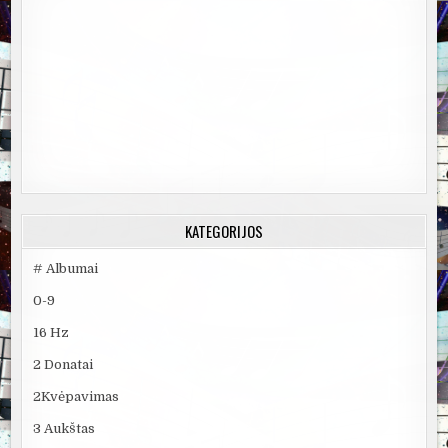
KATEGORIJOS
# Albumai
0-9
16 Hz
2 Donatai
2Kvėpavimas
3 Aukštas