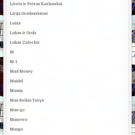
Liveta ir Petras Kazlauskai
Livija Gradauskienė
Luiza
Lukas ir Goda
Lukas Zažeckis
M
M-1
Mad Money
Maidal
Mamis
Man Reikia Tavęs
Man-go
Mancero
Mango