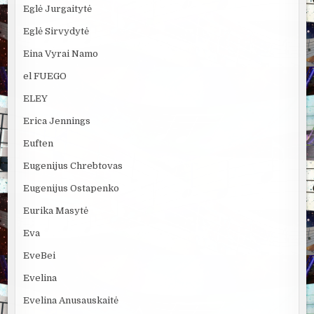
Eglė Jurgaitytė
Eglė Sirvydytė
Eina Vyrai Namo
el FUEGO
ELEY
Erica Jennings
Euften
Eugenijus Chrebtovas
Eugenijus Ostapenko
Eurika Masytė
Eva
EveBei
Evelina
Evelina Anusauskaitė