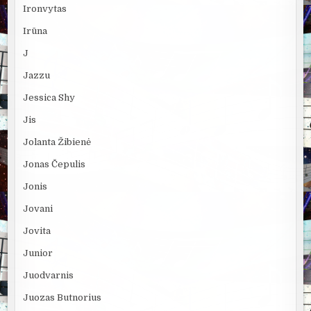
Ironvytas
Irūna
J
Jazzu
Jessica Shy
Jis
Jolanta Žibienė
Jonas Čepulis
Jonis
Jovani
Jovita
Junior
Juodvarnis
Juozas Butnorius