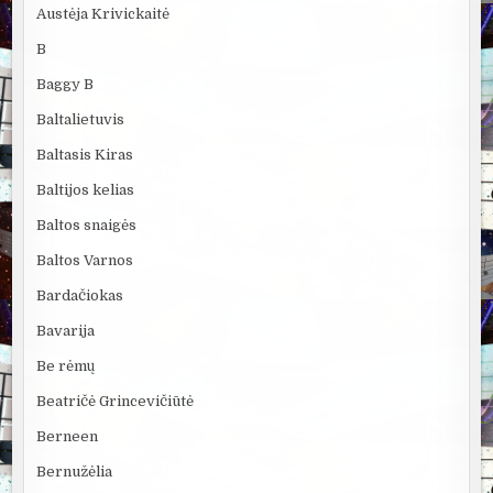
Austėja Krivickaitė
B
Baggy B
Baltalietuvis
Baltasis Kiras
Baltijos kelias
Baltos snaigės
Baltos Varnos
Bardačiokas
Bavarija
Be rėmų
Beatričė Grincevičiūtė
Berneen
Bernužėlia