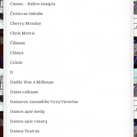
Casino – Baltos snaigės
Česlovas Gabalis
Cherry Monday
Chris Metric
Čilinam
Ciūnys
Cololo
D
Daddy Was A Milkman
Daina vaikams
Dainavos Ansamblio Vyrų Vienetas
Dainos apie meilę
Dainos apie vasarą
Dainos Teatras