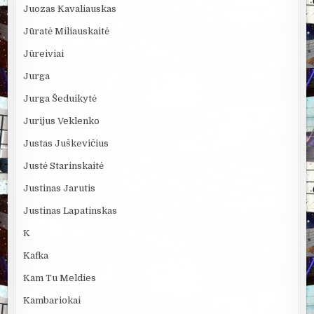
Juozas Kavaliauskas
Jūratė Miliauskaitė
Jūreiviai
Jurga
Jurga Šeduikytė
Jurijus Veklenko
Justas Juškevičius
Justė Starinskaitė
Justinas Jarutis
Justinas Lapatinskas
K
Kafka
Kam Tu Meldies
Kambariokai