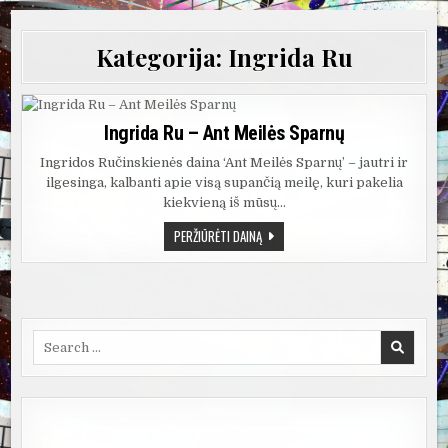
Kategorija:
Ingrida Ru
Ingrida Ru – Ant Meilės Sparnų
Ingridos Ručinskienės daina ‘Ant Meilės Sparnų’ – jautri ir
ilgesinga, kalbanti apie visą supančią meilę, kuri pakelia
kiekvieną iš mūsų…
INGRIDA
PERŽIŪRĖTI DAINĄ
RU
–
ANT
MEILĖS
SPARNŲ
Search
for: