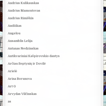
Andrius Kulikauskas
Andrius Mamontovas
Andrius Rimiškis
Andžikas
Angelou
Ansamblis Lelija
Antanas Nedzinskas
Antikvariniai Kašpirovskio dantys
Arčiau Septynių ir Dovilė
Arielė
Arina Borunova
Art G
Arvydas Vilčinskas
as