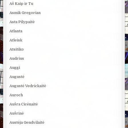
Aš Kaip ir Tu
Asmik Gregorian
Asta Pilypaitė
Atlanta
Atleisk
Atsitiko
Audrius
Auggi
Augustė
Augustė Vedrickaitė
Auroch
Aušra Cicėnaitė
Aušrinė
Austėja Gendvilaitė