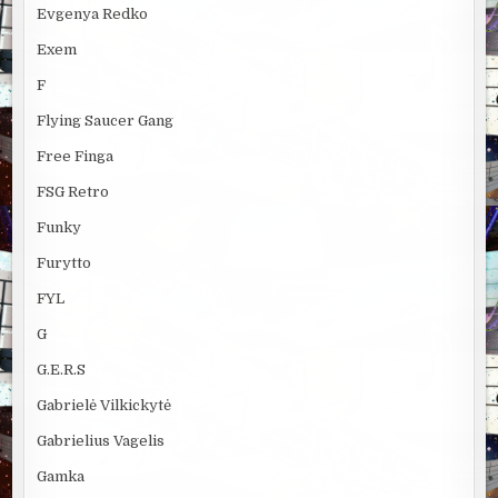
Evgenya Redko
Exem
F
Flying Saucer Gang
Free Finga
FSG Retro
Funky
Furytto
FYL
G
G.E.R.S
Gabrielė Vilkickytė
Gabrielius Vagelis
Gamka