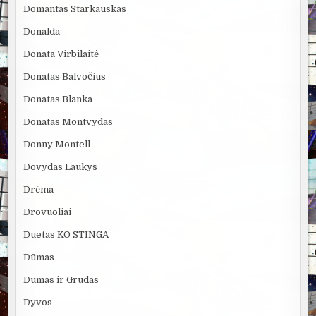
Domantas Starkauskas
Donalda
Donata Virbilaitė
Donatas Balvočius
Donatas Blanka
Donatas Montvydas
Donny Montell
Dovydas Laukys
Drėma
Drovuoliai
Duetas KO STINGA
Dūmas
Dūmas ir Grūdas
Dyvos