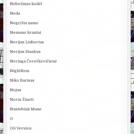
Nebežinau kodėl
Neda
Negrįšiu namo
Nemuno krantai
Nerijus Liubertas
Nerijus Stankus
Neringa Čereškevičienė
NightRem
Niko Barisas
Nojus
Noriu Žinoti
Nustebink Mane
O
OG Version