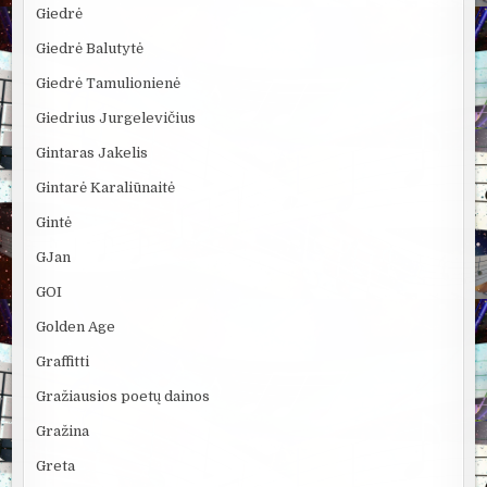
Giedrė
Giedrė Balutytė
Giedrė Tamulionienė
Giedrius Jurgelevičius
Gintaras Jakelis
Gintarė Karaliūnaitė
Gintė
GJan
GOI
Golden Age
Graffitti
Gražiausios poetų dainos
Gražina
Greta