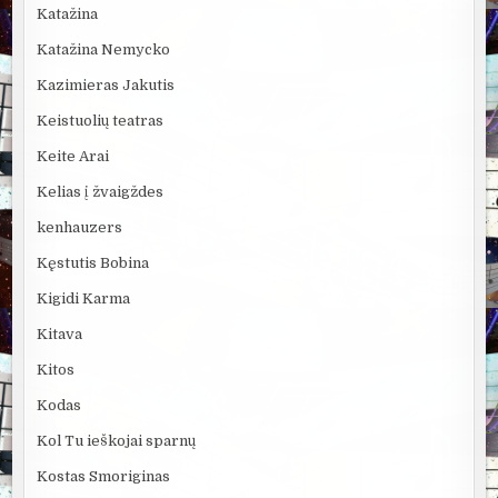
Katažina
Katažina Nemycko
Kazimieras Jakutis
Keistuolių teatras
Keite Arai
Kelias į žvaigždes
kenhauzers
Kęstutis Bobina
Kigidi Karma
Kitava
Kitos
Kodas
Kol Tu ieškojai sparnų
Kostas Smoriginas