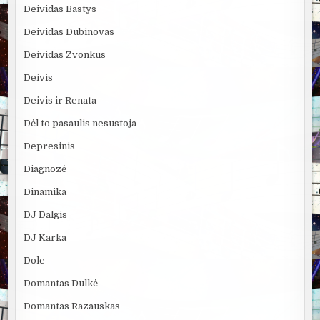
Deividas Bastys
Deividas Dubinovas
Deividas Zvonkus
Deivis
Deivis ir Renata
Dėl to pasaulis nesustoja
Depresinis
Diagnozė
Dinamika
DJ Dalgis
DJ Karka
Dole
Domantas Dulkė
Domantas Razauskas