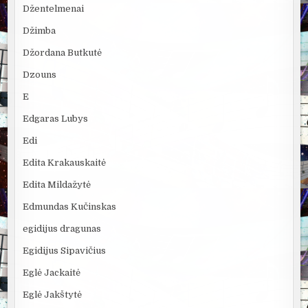
Džentelmenai
Džimba
Džordana Butkutė
Dzouns
E
Edgaras Lubys
Edi
Edita Krakauskaitė
Edita Mildažytė
Edmundas Kučinskas
egidijus dragunas
Egidijus Sipavičius
Eglė Jackaitė
Eglė Jakštytė