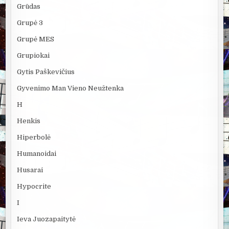
Grūdas
Grupė 3
Grupė MES
Grupiokai
Gytis Paškevičius
Gyvenimo Man Vieno Neužtenka
H
Henkis
Hiperbolė
Humanoidai
Husarai
Hypocrite
I
Ieva Juozapaitytė