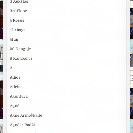
3 Aukštas
3rdFloor
4 Roses
41 rūsys
4fun
69 Danguje
8 Kambarys
A
Adios
Adrina
Agentūra
Agnė
Agnė Armoškaitė
Agnė ir Radži