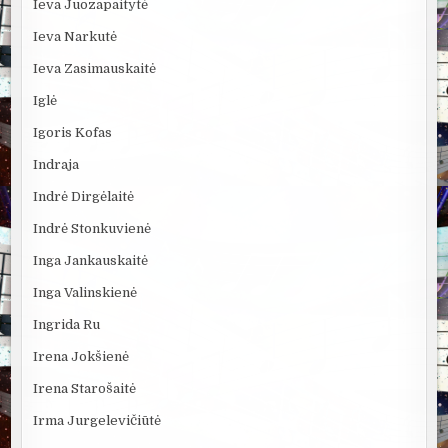
Ieva Juozapaitytė
Ieva Narkutė
Ieva Zasimauskaitė
Iglė
Igoris Kofas
Indraja
Indrė Dirgėlaitė
Indrė Stonkuvienė
Inga Jankauskaitė
Inga Valinskienė
Ingrida Ru
Irena Jokšienė
Irena Starošaitė
Irma Jurgelevičiūtė