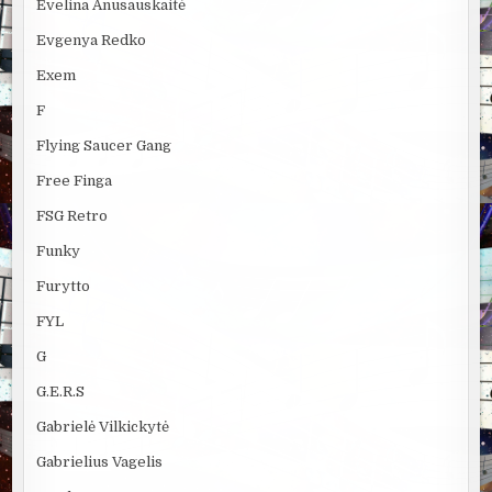
Evelina Anusauskaitė
Evgenya Redko
Exem
F
Flying Saucer Gang
Free Finga
FSG Retro
Funky
Furytto
FYL
G
G.E.R.S
Gabrielė Vilkickytė
Gabrielius Vagelis