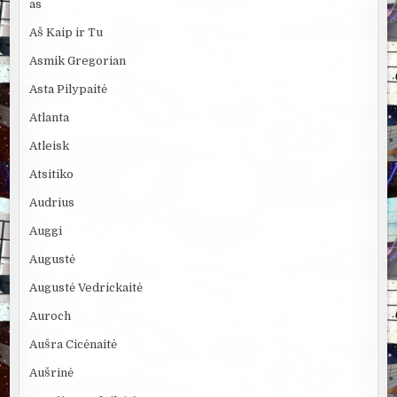
as
Aš Kaip ir Tu
Asmik Gregorian
Asta Pilypaitė
Atlanta
Atleisk
Atsitiko
Audrius
Auggi
Augustė
Augustė Vedrickaitė
Auroch
Aušra Cicėnaitė
Aušrinė