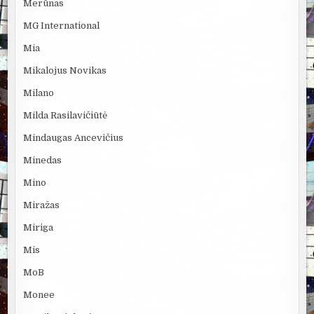
Merūnas
MG International
Mia
Mikalojus Novikas
Milano
Milda Rasilavičiūtė
Mindaugas Ancevičius
Minedas
Mino
Miražas
Miriga
Mis
MoB
Monee