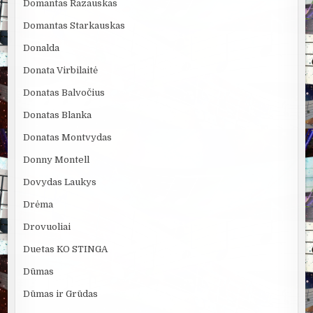
Domantas Razauskas
Domantas Starkauskas
Donalda
Donata Virbilaitė
Donatas Balvočius
Donatas Blanka
Donatas Montvydas
Donny Montell
Dovydas Laukys
Drėma
Drovuoliai
Duetas KO STINGA
Dūmas
Dūmas ir Grūdas