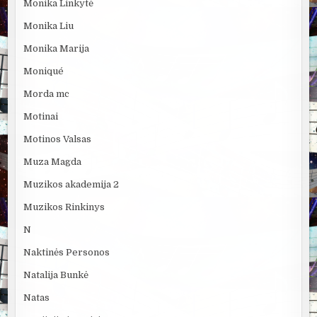
Monika Linkytė
Monika Liu
Monika Marija
Moniqué
Morda mc
Motinai
Motinos Valsas
Muza Magda
Muzikos akademija 2
Muzikos Rinkinys
N
Naktinės Personos
Natalija Bunkė
Natas