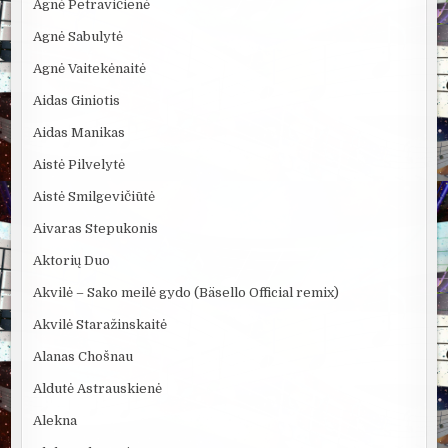
Agnė Petravičienė
Agnė Sabulytė
Agnė Vaitekėnaitė
Aidas Giniotis
Aidas Manikas
Aistė Pilvelytė
Aistė Smilgevičiūtė
Aivaras Stepukonis
Aktorių Duo
Akvilė – Sako meilė gydo (Bäsello Official remix)
Akvilė Staražinskaitė
Alanas Chošnau
Aldutė Astrauskienė
Alekna