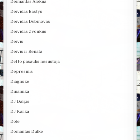
Deimantas Alekna
Deividas Bastys
Deividas Dubinovas
Deividas Zvonkus
Deivis
Deivis ir Renata
Dėl to pasaulis nesustoja
Depresinis
Diagnozė
Dinamika
DJ Dalgis
DJ Karka
Dole
Domantas Dulkė