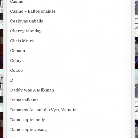
Casino
Casino – Baltos snaigės
Česlovas Gabalis
Cherry Monday
Chris Metric
Čilinam
Ciūnys
Cololo
D
Daddy Was A Milkman
Daina vaikams
Dainavos Ansamblio Vyrų Vienetas
Dainos apie meilę
Dainos apie vasarą