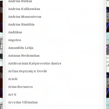
Andrius Butkus
Andrius Kulikauskas
Andrius Mamontovas
Andrius Rimiškis
Andžikas
Angelou
Ansamblis Lelija
Antanas Nedzinskas
Antikvariniai Kašpirovskio dantys
Arčiau Septynių ir Dovilė
Arielė
Arina Borunova
Art G
Arvydas Vilčinskas