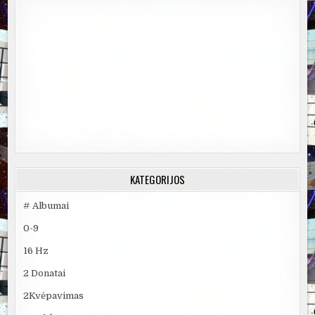
KATEGORIJOS
# Albumai
0-9
16 Hz
2 Donatai
2Kvėpavimas