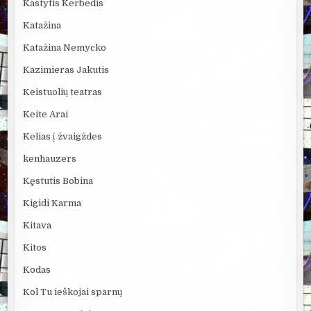
Kastytis Kerbedis
Katažina
Katažina Nemycko
Kazimieras Jakutis
Keistuolių teatras
Keite Arai
Kelias į žvaigždes
kenhauzers
Kęstutis Bobina
Kigidi Karma
Kitava
Kitos
Kodas
Kol Tu ieškojai sparnų