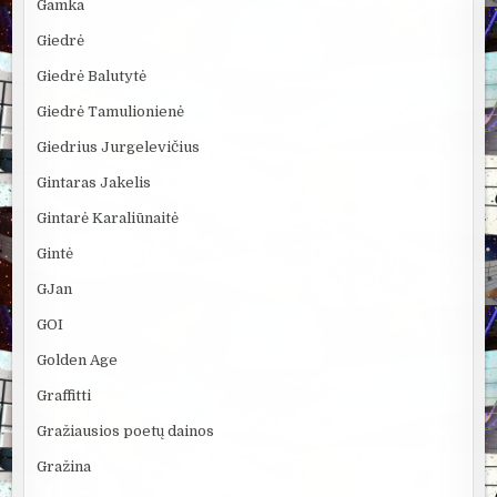
Gamka
Giedrė
Giedrė Balutytė
Giedrė Tamulionienė
Giedrius Jurgelevičius
Gintaras Jakelis
Gintarė Karaliūnaitė
Gintė
GJan
GOI
Golden Age
Graffitti
Gražiausios poetų dainos
Gražina