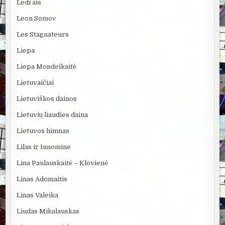
Ledi ais
Leon Somov
Les Stagnateurs
Liepa
Liepa Mondeikaitė
Lietuvaičiai
Lietuviškos dainos
Lietuvių liaudies daina
Lietuvos himnas
Lilas ir Innomine
Lina Paulauskaitė – Klovienė
Linas Adomaitis
Linas Valeika
Liudas Mikalauskas