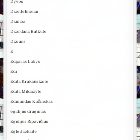
Dyvos
Džentelmenai
Džimba
Džordana Butkutė
Dzouns
E
Edgaras Lubys
Edi
Edita Krakauskaitė
Edita Mildažytė
Edmundas Kučinskas
egidijus dragunas
Egidijus Sipavičius
Eglė Jackaitė