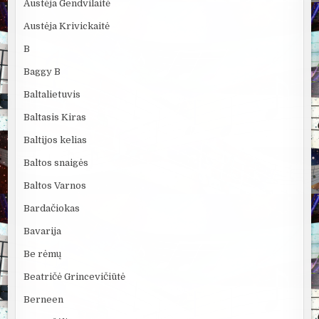
Austėja Gendvilaitė
Austėja Krivickaitė
B
Baggy B
Baltalietuvis
Baltasis Kiras
Baltijos kelias
Baltos snaigės
Baltos Varnos
Bardačiokas
Bavarija
Be rėmų
Beatričė Grincevičiūtė
Berneen