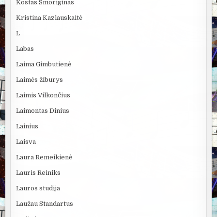
Kostas Smoriginas
Kristina Kazlauskaitė
L
Labas
Laima Gimbutienė
Laimės žiburys
Laimis Vilkončius
Laimontas Dinius
Lainius
Laisva
Laura Remeikienė
Lauris Reiniks
Lauros studija
Laužau Standartus