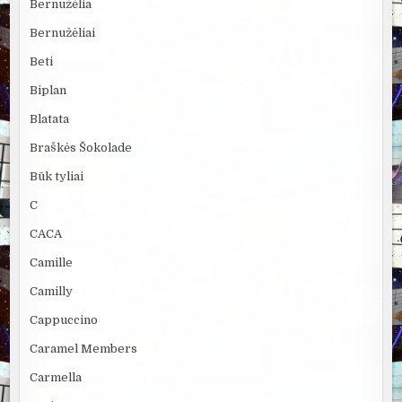
Bernužėlia
Bernužėliai
Beti
Biplan
Blatata
Braškės Šokolade
Būk tyliai
C
CACA
Camille
Camilly
Cappuccino
Caramel Members
Carmella