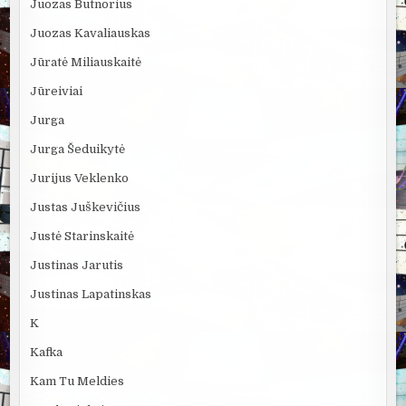
Juozas Butnorius
Juozas Kavaliauskas
Jūratė Miliauskaitė
Jūreiviai
Jurga
Jurga Šeduikytė
Jurijus Veklenko
Justas Juškevičius
Justė Starinskaitė
Justinas Jarutis
Justinas Lapatinskas
K
Kafka
Kam Tu Meldies