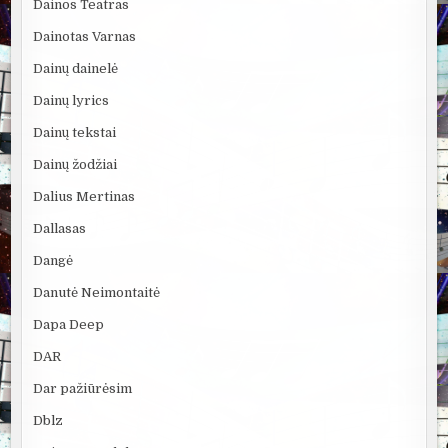
Dainos Teatras
Dainotas Varnas
Dainų dainelė
Dainų lyrics
Dainų tekstai
Dainų žodžiai
Dalius Mertinas
Dallasas
Dangė
Danutė Neimontaitė
Dapa Deep
DAR
Dar pažiūrėsim
Dblz