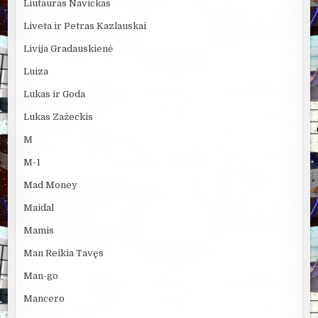
Liutauras Navickas
Liveta ir Petras Kazlauskai
Livija Gradauskienė
Luiza
Lukas ir Goda
Lukas Zažeckis
M
M-1
Mad Money
Maidal
Mamis
Man Reikia Tavęs
Man-go
Mancero