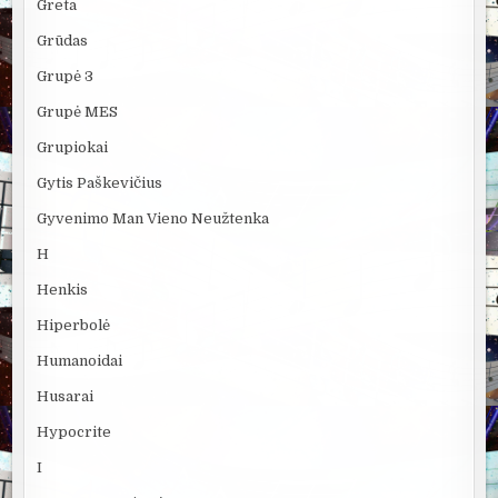
Greta
Grūdas
Grupė 3
Grupė MES
Grupiokai
Gytis Paškevičius
Gyvenimo Man Vieno Neužtenka
H
Henkis
Hiperbolė
Humanoidai
Husarai
Hypocrite
I