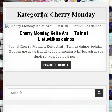
Kategorija:
Cherry Monday
Cherry Monday, Keite Arai – Tu ir aš –
Lietuviškos dainos
[ad_1] Cherry Monday, Keite Arai – Tu ir aš dainos žodžiai:
Nepasiruošus tarti žodžių, Jei tai menka tyla Nepasiruošus
duoti rankos, Jei tau ji per…
CHERRY
PERŽIŪRĖTI DAINĄ
MONDAY,
KEITE
ARAI
–
TU
IR
AŠ
–
Search
LIETUVIŠKOS
for:
DAINOS