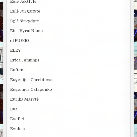
Eglė Jakštytė
Eglė Jurgaitytė
Eglė Sirvydytė
Eina Vyrai Namo
el FUEGO
ELEY
Erica Jennings
Euften
Eugenijus Chrebtovas
Eugenijus Ostapenko
Eurika Masytė
Eva
EveBei
Evelina