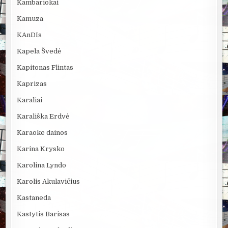
Kambariokai
Kamuza
KAnDIs
Kapela Švedė
Kapitonas Flintas
Kaprizas
Karaliai
Karališka Erdvė
Karaoke dainos
Karina Krysko
Karolina Lyndo
Karolis Akulavičius
Kastaneda
Kastytis Barisas