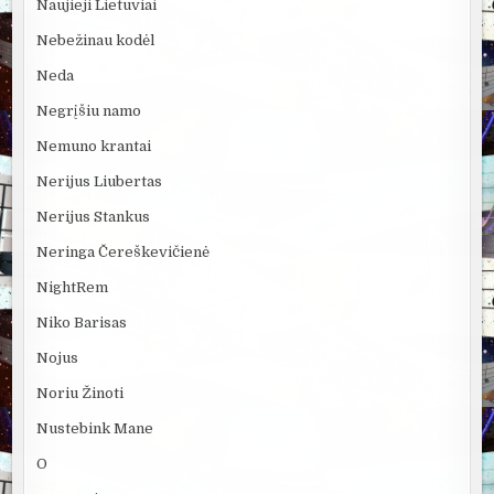
Naujieji Lietuviai
Nebežinau kodėl
Neda
Negrįšiu namo
Nemuno krantai
Nerijus Liubertas
Nerijus Stankus
Neringa Čereškevičienė
NightRem
Niko Barisas
Nojus
Noriu Žinoti
Nustebink Mane
O