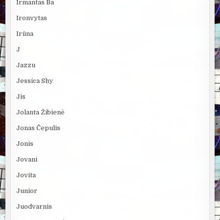
Irmantas Ba
Ironvytas
Irūna
J
Jazzu
Jessica Shy
Jis
Jolanta Žibienė
Jonas Čepulis
Jonis
Jovani
Jovita
Junior
Juodvarnis