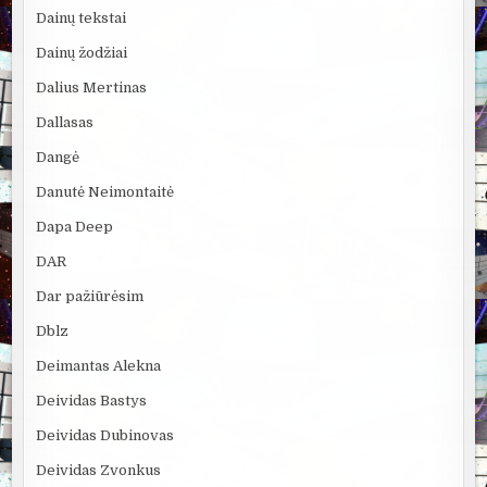
Dainų tekstai
Dainų žodžiai
Dalius Mertinas
Dallasas
Dangė
Danutė Neimontaitė
Dapa Deep
DAR
Dar pažiūrėsim
Dblz
Deimantas Alekna
Deividas Bastys
Deividas Dubinovas
Deividas Zvonkus