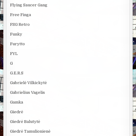
Flying Saucer Gang
Free Finga
FSG Retro
Funky
Furytto
FYL
G
G.E.R.S
Gabrielė Vilkickytė
Gabrielius Vagelis
Gamka
Giedrė
Giedrė Balutytė
Giedrė Tamulionienė