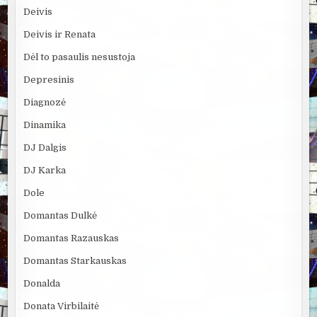
Deivis
Deivis ir Renata
Dėl to pasaulis nesustoja
Depresinis
Diagnozė
Dinamika
DJ Dalgis
DJ Karka
Dole
Domantas Dulkė
Domantas Razauskas
Domantas Starkauskas
Donalda
Donata Virbilaitė