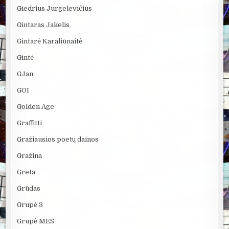
Giedrius Jurgelevičius
Gintaras Jakelis
Gintarė Karaliūnaitė
Gintė
GJan
GOI
Golden Age
Graffitti
Gražiausios poetų dainos
Gražina
Greta
Grūdas
Grupė 3
Grupė MES