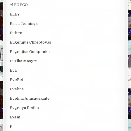
el FUEGO
ELEY
Erica Jennings
Euften
Eugenijus Chrebtovas
Eugenijus Ostapenko
Eurika Masytė
Eva
EveBei
Evelina
Evelina Anusauskaitė
Evgenya Redko
Exem
F