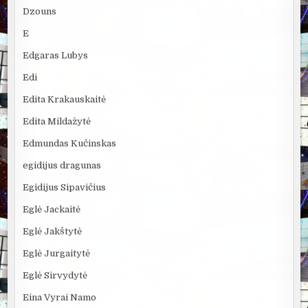
Dzouns
E
Edgaras Lubys
Edi
Edita Krakauskaitė
Edita Mildažytė
Edmundas Kučinskas
egidijus dragunas
Egidijus Sipavičius
Eglė Jackaitė
Eglė Jakštytė
Eglė Jurgaitytė
Eglė Sirvydytė
Eina Vyrai Namo