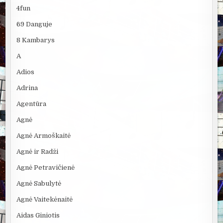
4fun
69 Danguje
8 Kambarys
A
Adios
Adrina
Agentūra
Agnė
Agnė Armoškaitė
Agnė ir Radži
Agnė Petravičienė
Agnė Sabulytė
Agnė Vaitekėnaitė
Aidas Giniotis