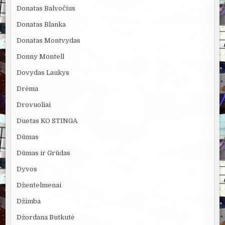
Donatas Balvočius
Donatas Blanka
Donatas Montvydas
Donny Montell
Dovydas Laukys
Drėma
Drovuoliai
Duetas KO STINGA
Dūmas
Dūmas ir Grūdas
Dyvos
Džentelmenai
Džimba
Džordana Butkutė