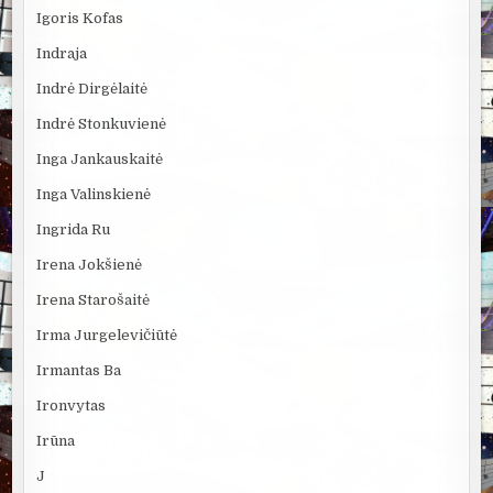
Igoris Kofas
Indraja
Indrė Dirgėlaitė
Indrė Stonkuvienė
Inga Jankauskaitė
Inga Valinskienė
Ingrida Ru
Irena Jokšienė
Irena Starošaitė
Irma Jurgelevičiūtė
Irmantas Ba
Ironvytas
Irūna
J