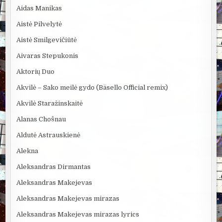
Aidas Manikas
Aistė Pilvelytė
Aistė Smilgevičiūtė
Aivaras Stepukonis
Aktorių Duo
Akvilė – Sako meilė gydo (Bäsello Official remix)
Akvilė Staražinskaitė
Alanas Chošnau
Aldutė Astrauskienė
Alekna
Aleksandras Dirmantas
Aleksandras Makejevas
Aleksandras Makejevas mirazas
Aleksandras Makejevas mirazas lyrics