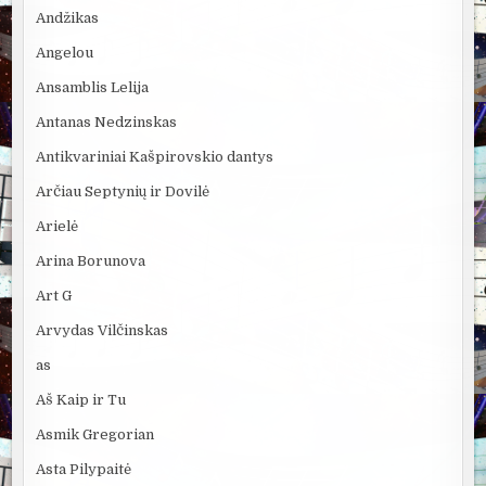
Andžikas
Angelou
Ansamblis Lelija
Antanas Nedzinskas
Antikvariniai Kašpirovskio dantys
Arčiau Septynių ir Dovilė
Arielė
Arina Borunova
Art G
Arvydas Vilčinskas
as
Aš Kaip ir Tu
Asmik Gregorian
Asta Pilypaitė