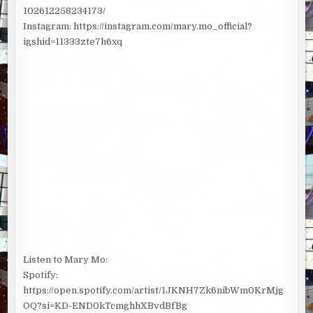
102612258234173/
Instagram: https://instagram.com/mary.mo_official?
igshid=11333zte7h6xq
Listen to Mary Mo:
Spotify:
https://open.spotify.com/artist/1JKNH7Zk6nibWm0KrMjg
OQ?si=KD-END0kTcmghhXBvdBfBg