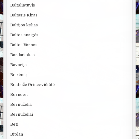
Baltalietuvis
Baltasis Kiras
Baltijos kelias
Baltos snaigės
Baltos Varnos
Bardačiokas
Bavarija
Be rėmų
Beatričė Grincevičiūtė
Berneen
Bernužėlia
Bernužėliai
Beti
Biplan