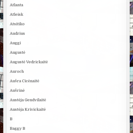
Atlanta
Atleisk
Atsitiko
Audrius
Auggi
Augustė
Augustė Vedrickaitė
Auroch
Aušra Cicėnaitė
Aušrinė
Austėja Gendvilaitė
Austėja Krivickaitė
B
Baggy B