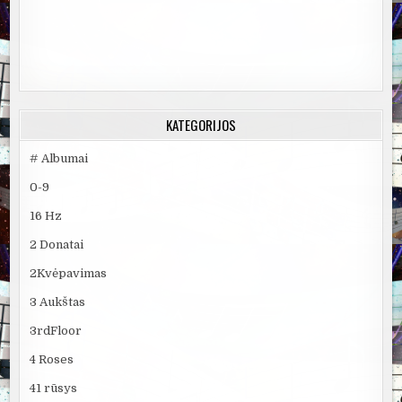
KATEGORIJOS
# Albumai
0-9
16 Hz
2 Donatai
2Kvėpavimas
3 Aukštas
3rdFloor
4 Roses
41 rūsys