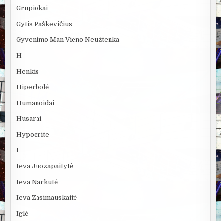
Grupiokai
Gytis Paškevičius
Gyvenimo Man Vieno Neužtenka
H
Henkis
Hiperbolė
Humanoidai
Husarai
Hypocrite
I
Ieva Juozapaitytė
Ieva Narkutė
Ieva Zasimauskaitė
Iglė