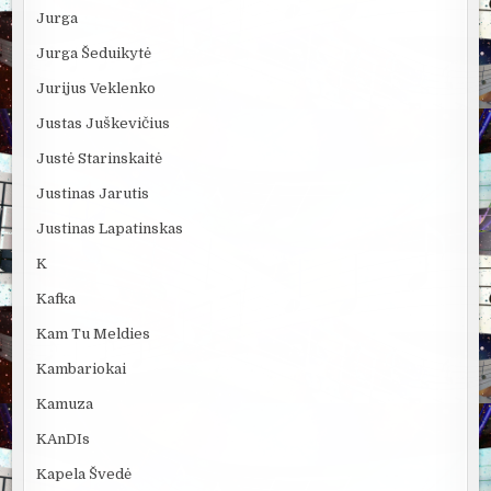
Jurga
Jurga Šeduikytė
Jurijus Veklenko
Justas Juškevičius
Justė Starinskaitė
Justinas Jarutis
Justinas Lapatinskas
K
Kafka
Kam Tu Meldies
Kambariokai
Kamuza
KAnDIs
Kapela Švedė