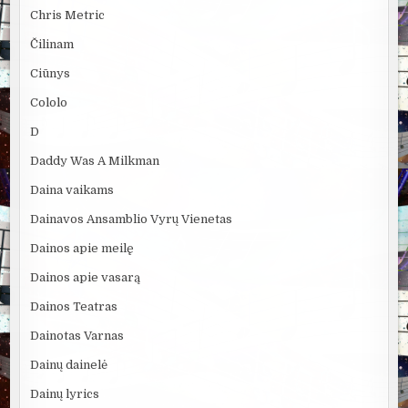
Chris Metric
Čilinam
Ciūnys
Cololo
D
Daddy Was A Milkman
Daina vaikams
Dainavos Ansamblio Vyrų Vienetas
Dainos apie meilę
Dainos apie vasarą
Dainos Teatras
Dainotas Varnas
Dainų dainelė
Dainų lyrics