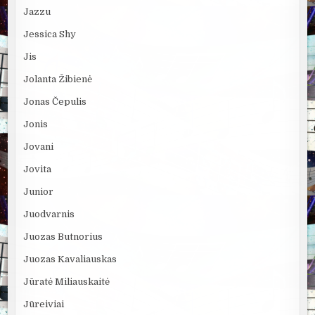
Jazzu
Jessica Shy
Jis
Jolanta Žibienė
Jonas Čepulis
Jonis
Jovani
Jovita
Junior
Juodvarnis
Juozas Butnorius
Juozas Kavaliauskas
Jūratė Miliauskaitė
Jūreiviai