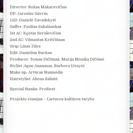
Director: Rokas Makarevičius
DP: Jaroslav Gavrin
1AD: Danielė Zavadskytė
Gaffer: Paulius Sakalauskas
1st AC: Kęstas Serulevičius
2nd AC: Vilmantas Kriščiūnas
Grip: Linas Zilys
Edit: Danielius Buckus
Producer: Tomas Dičiūnas, Marija Monika Dičiūnė
Stylist :Agne Ananasas, Barbora Uznytė
Make up: Artūras Numsėdis
Hairstylist: Aliona Saliutė
Special thanks: ProRent
Projekto rėmėjas – Lietuvos kultūros taryba