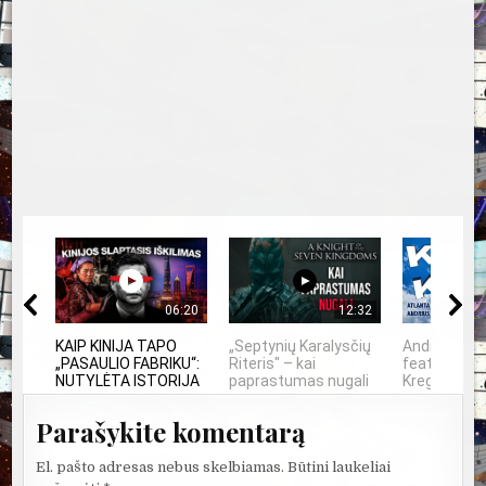
06:20
12:32
KAIP KINIJA TAPO
„Septynių Karalysčių
Andrius Ma
„PASAULIO FABRIKU“:
Riteris" – kai
feat. Atlant
NUTYLĖTA ISTORIJA
paprastumas nugali
Kregždutės
Parašykite komentarą
El. pašto adresas nebus skelbiamas.
Būtini laukeliai