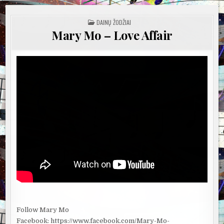
POSTED
DAINŲ ŽODŽIAI
IN
Mary Mo – Love Affair
Follow Mary Mo
Facebook: https://www.facebook.com/Mary-Mo-