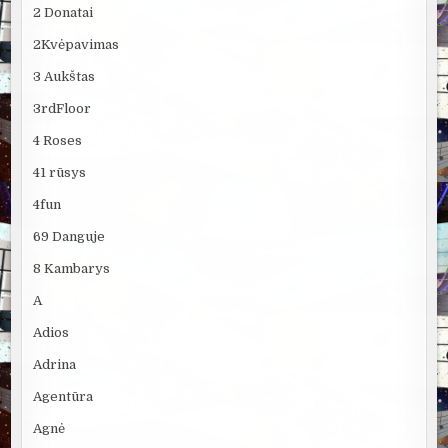
2 Donatai
2Kvėpavimas
3 Aukštas
3rdFloor
4 Roses
41 rūsys
4fun
69 Danguje
8 Kambarys
A
Adios
Adrina
Agentūra
Agnė