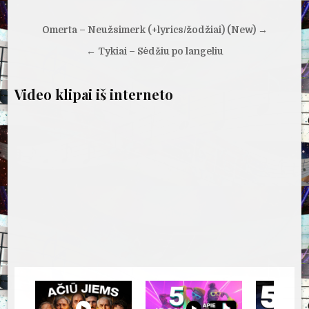
Navigacija
Omerta – Neužsimerk (+lyrics/žodžiai) (New) →
tarp
← Tykiai – Sėdžiu po langeliu
įrašų
Video klipai iš interneto