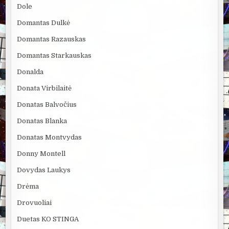
Dole
Domantas Dulkė
Domantas Razauskas
Domantas Starkauskas
Donalda
Donata Virbilaitė
Donatas Balvočius
Donatas Blanka
Donatas Montvydas
Donny Montell
Dovydas Laukys
Drėma
Drovuoliai
Duetas KO STINGA