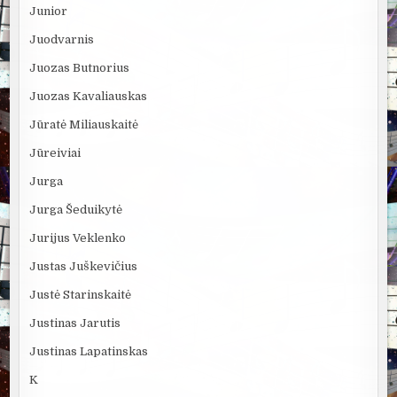
Junior
Juodvarnis
Juozas Butnorius
Juozas Kavaliauskas
Jūratė Miliauskaitė
Jūreiviai
Jurga
Jurga Šeduikytė
Jurijus Veklenko
Justas Juškevičius
Justė Starinskaitė
Justinas Jarutis
Justinas Lapatinskas
K