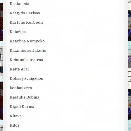
Kastaneda
Kastytis Barisas
Kastytis Kerbedis
Katažina
Katažina Nemycko
Kazimieras Jakutis
Keistuolių teatras
Keite Arai
Kelias į žvaigždes
kenhauzers
Kęstutis Bobina
Kigidi Karma
Kitava
Kitos