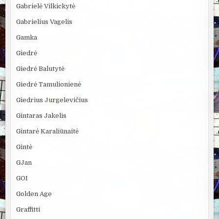
Gabrielė Vilkickytė
Gabrielius Vagelis
Gamka
Giedrė
Giedrė Balutytė
Giedrė Tamulionienė
Giedrius Jurgelevičius
Gintaras Jakelis
Gintarė Karaliūnaitė
Gintė
GJan
GOI
Golden Age
Graffitti