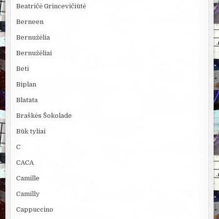
Beatričė Grincevičiūtė
Berneen
Bernužėlia
Bernužėliai
Beti
Biplan
Blatata
Braškės Šokolade
Būk tyliai
C
CACA
Camille
Camilly
Cappuccino