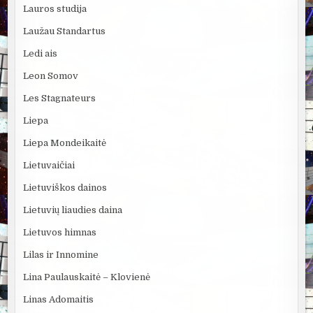
Lauros studija
Laužau Standartus
Ledi ais
Leon Somov
Les Stagnateurs
Liepa
Liepa Mondeikaitė
Lietuvaičiai
Lietuviškos dainos
Lietuvių liaudies daina
Lietuvos himnas
Lilas ir Innomine
Lina Paulauskaitė – Klovienė
Linas Adomaitis