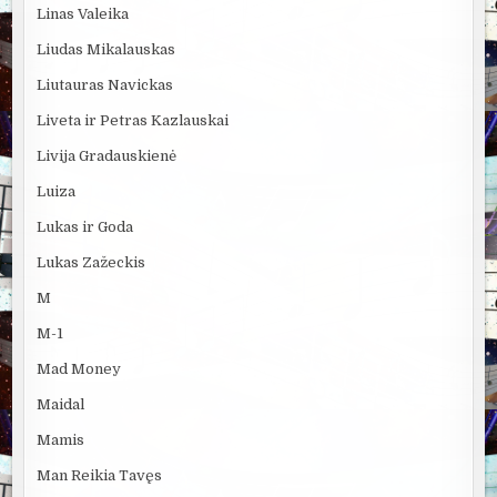
Linas Valeika
Liudas Mikalauskas
Liutauras Navickas
Liveta ir Petras Kazlauskai
Livija Gradauskienė
Luiza
Lukas ir Goda
Lukas Zažeckis
M
M-1
Mad Money
Maidal
Mamis
Man Reikia Tavęs