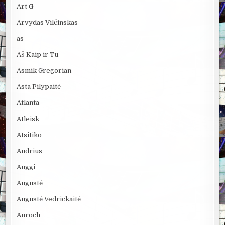
Art G
Arvydas Vilčinskas
as
Aš Kaip ir Tu
Asmik Gregorian
Asta Pilypaitė
Atlanta
Atleisk
Atsitiko
Audrius
Auggi
Augustė
Augustė Vedrickaitė
Auroch