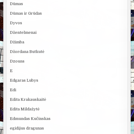
Dūmas
Dūmas ir Grūdas
Dyvos
Džentelmenai
Džimba
Džordana Butkutė
Dzouns
E
Edgaras Lubys
Edi
Edita Krakauskaitė
Edita Mildažytė
Edmundas Kučinskas
egidijus dragunas