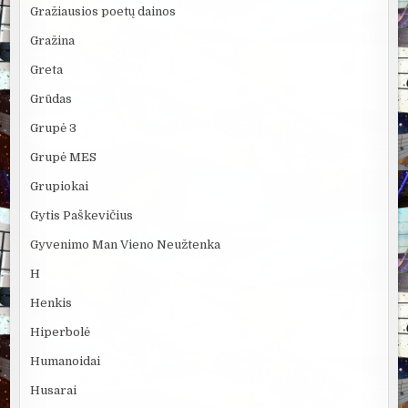
Gražiausios poetų dainos
Gražina
Greta
Grūdas
Grupė 3
Grupė MES
Grupiokai
Gytis Paškevičius
Gyvenimo Man Vieno Neužtenka
H
Henkis
Hiperbolė
Humanoidai
Husarai