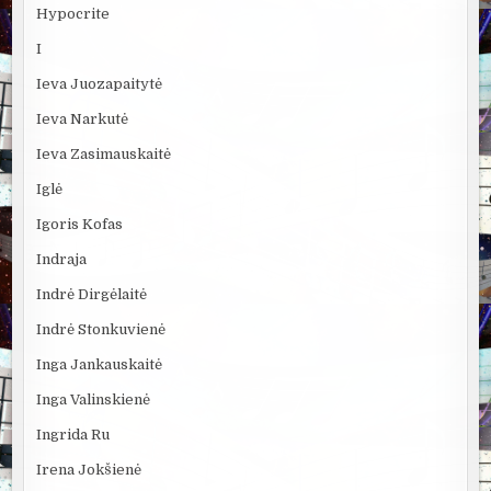
Hypocrite
I
Ieva Juozapaitytė
Ieva Narkutė
Ieva Zasimauskaitė
Iglė
Igoris Kofas
Indraja
Indrė Dirgėlaitė
Indrė Stonkuvienė
Inga Jankauskaitė
Inga Valinskienė
Ingrida Ru
Irena Jokšienė