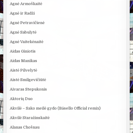
Agnė Armoškaitė
Agnė ir Radži
Agnė Petravičienė
Agnė Sabulytė
Agnė Vaitekėnaitė
Aidas Giniotis
Aidas Manikas
Aistė Pilvelytė
Aistė Smilgevičiūtė
Aivaras Stepukonis
Aktorių Duo
Akvilė – Sako meilė gydo (Bäsello Official remix)
Akvilė Staražinskaitė
Alanas Chošnau