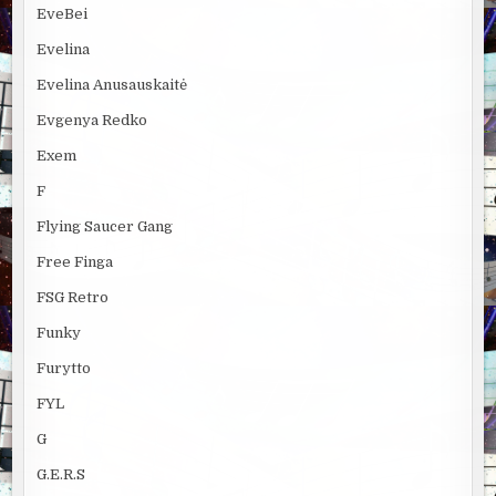
EveBei
Evelina
Evelina Anusauskaitė
Evgenya Redko
Exem
F
Flying Saucer Gang
Free Finga
FSG Retro
Funky
Furytto
FYL
G
G.E.R.S