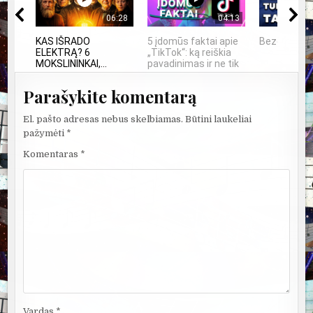
06:28
04:13
KAS IŠRADO
5 įdomūs faktai apie
Bezos secr
ELEKTRĄ? 6
„TikTok“: ką reiškia
MOKSLININKAI,...
pavadinimas ir ne tik
Parašykite komentarą
El. pašto adresas nebus skelbiamas.
Būtini laukeliai
pažymėti
*
Komentaras
*
Vardas
*