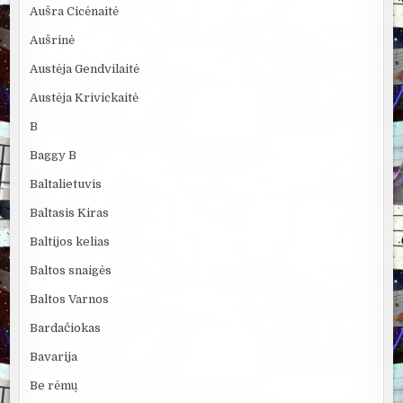
Aušra Cicėnaitė
Aušrinė
Austėja Gendvilaitė
Austėja Krivickaitė
B
Baggy B
Baltalietuvis
Baltasis Kiras
Baltijos kelias
Baltos snaigės
Baltos Varnos
Bardačiokas
Bavarija
Be rėmų