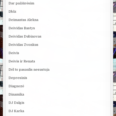
Dar pažiūrėsim
Dblz
Deimantas Alekna
Deividas Bastys
Deividas Dubinovas
Deividas Zvonkus
Deivis
Deivis ir Renata
Dėl to pasaulis nesustoja
Depresinis
Diagnozė
Dinamika
DJ Dalgis
DJ Karka