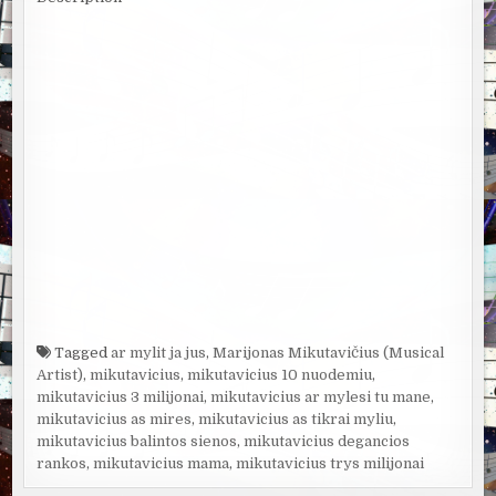
Tagged
ar mylit ja jus
,
Marijonas Mikutavičius (Musical
Artist)
,
mikutavicius
,
mikutavicius 10 nuodemiu
,
mikutavicius 3 milijonai
,
mikutavicius ar mylesi tu mane
,
mikutavicius as mires
,
mikutavicius as tikrai myliu
,
mikutavicius balintos sienos
,
mikutavicius degancios
rankos
,
mikutavicius mama
,
mikutavicius trys milijonai