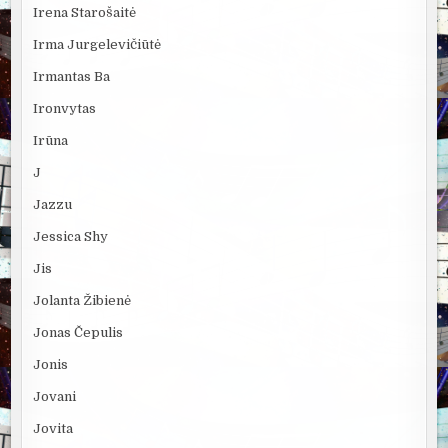
Irena Starošaitė
Irma Jurgelevičiūtė
Irmantas Ba
Ironvytas
Irūna
J
Jazzu
Jessica Shy
Jis
Jolanta Žibienė
Jonas Čepulis
Jonis
Jovani
Jovita