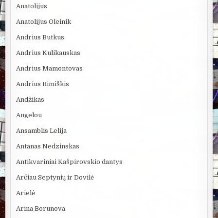
Anatolijus
Anatolijus Oleinik
Andrius Butkus
Andrius Kulikauskas
Andrius Mamontovas
Andrius Rimiškis
Andžikas
Angelou
Ansamblis Lelija
Antanas Nedzinskas
Antikvariniai Kašpirovskio dantys
Arčiau Septynių ir Dovilė
Arielė
Arina Borunova