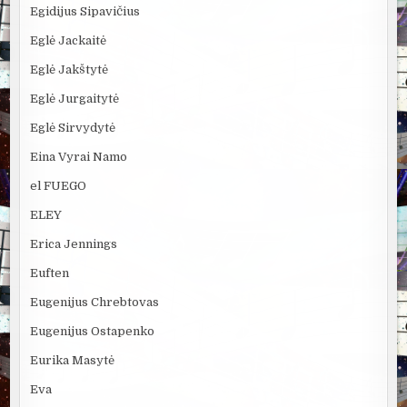
Egidijus Sipavičius
Eglė Jackaitė
Eglė Jakštytė
Eglė Jurgaitytė
Eglė Sirvydytė
Eina Vyrai Namo
el FUEGO
ELEY
Erica Jennings
Euften
Eugenijus Chrebtovas
Eugenijus Ostapenko
Eurika Masytė
Eva