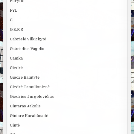
Furytto
FYL
G
G.E.R.S
Gabrielė Vilkickytė
Gabrielius Vagelis
Gamka
Giedrė
Giedrė Balutytė
Giedrė Tamulionienė
Giedrius Jurgelevičius
Gintaras Jakelis
Gintarė Karaliūnaitė
Gintė