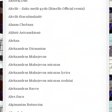
Aktorių Duo
Akvilė – Sako meilė gydo (Bäsello Official remix)
Akvilė Staražinskaitė
Alanas Chošnau
Aldutė Astrauskienė
Alekna
Aleksandras Dirmantas
Aleksandras Makejevas
Aleksandras Makejevas mirazas
Aleksandras Makejevas mirazas lyrics
Aleksandras Makejevas mirazas zodziai
Aleksandras Ravve
Alex Guru
Algimantas Butnorius