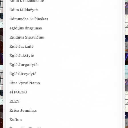
Edita Krakauskaitė
Edita Mildažytė
Edmundas Kučinskas
egidijus dragunas
Egidijus Sipavičius
Eglė Jackaitė
Eglė Jakštytė
Eglė Jurgaitytė
Eglė Sirvydytė
Eina Vyrai Namo
el FUEGO
ELEY
Erica Jennings
Euften