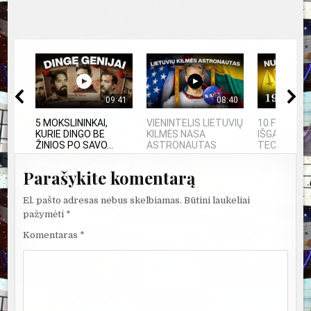
09:41
08:40
5 MOKSLININKAI,
VIENINTELIS LIETUVIŲ
10 FILMUOS
KURIE DINGO BE
KILMĖS NASA
IŠGALVOTŲ
ŽINIOS PO SAVO...
ASTRONAUTAS
TECHNOLOGI
Parašykite komentarą
El. pašto adresas nebus skelbiamas.
Būtini laukeliai
pažymėti
*
Komentaras
*