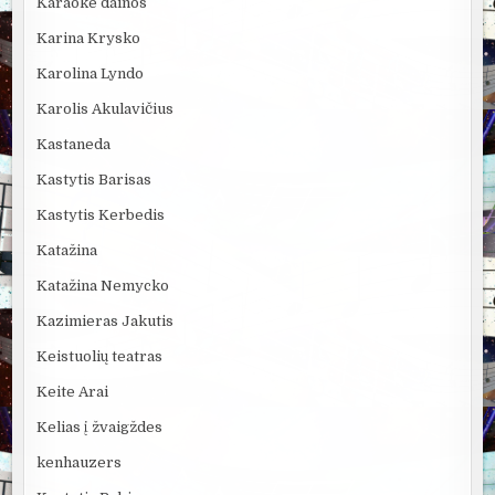
Karaoke dainos
Karina Krysko
Karolina Lyndo
Karolis Akulavičius
Kastaneda
Kastytis Barisas
Kastytis Kerbedis
Katažina
Katažina Nemycko
Kazimieras Jakutis
Keistuolių teatras
Keite Arai
Kelias į žvaigždes
kenhauzers