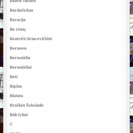
Baltos Varnos
Bardačiokas
Bavarija
Be rėmų
Beatričė Grincevičiūtė
Berneen
Bernužėlia
Bernužėliai
Beti
Biplan
Blatata
Braškės Šokolade
Būk tyliai
C