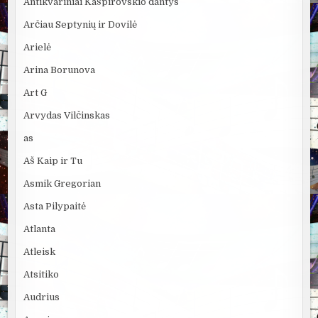
Antikvariniai Kašpirovskio dantys
Arčiau Septynių ir Dovilė
Arielė
Arina Borunova
Art G
Arvydas Vilčinskas
as
Aš Kaip ir Tu
Asmik Gregorian
Asta Pilypaitė
Atlanta
Atleisk
Atsitiko
Audrius