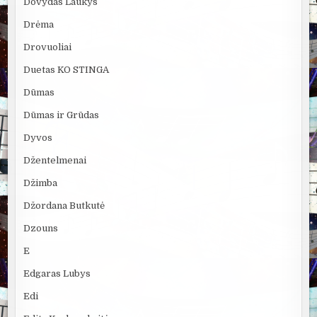
Dovydas Laukys
Drėma
Drovuoliai
Duetas KO STINGA
Dūmas
Dūmas ir Grūdas
Dyvos
Džentelmenai
Džimba
Džordana Butkutė
Dzouns
E
Edgaras Lubys
Edi