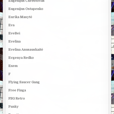
Eugenijus Chrebtovas
Eugenijus Ostapenko
Eurika Masytė
Eva
EveBei
Evelina
Evelina Anusauskaitė
Evgenya Redko
Exem
F
Flying Saucer Gang
Free Finga
FSG Retro
Funky