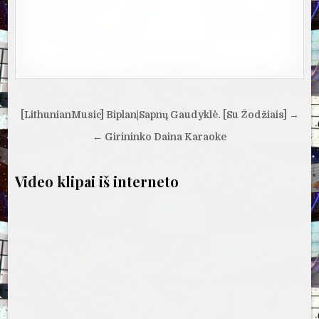
Navigacija
[LithunianMusic] Biplan|Sapnų Gaudyklė. [Su Žodžiais] →
tarp
← Girininko Daina Karaoke
įrašų
Video klipai iš interneto