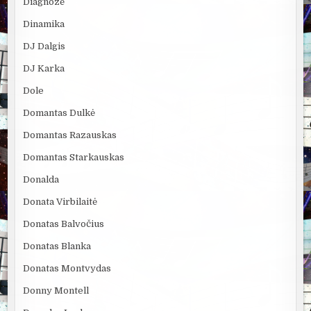
Diagnozė
Dinamika
DJ Dalgis
DJ Karka
Dole
Domantas Dulkė
Domantas Razauskas
Domantas Starkauskas
Donalda
Donata Virbilaitė
Donatas Balvočius
Donatas Blanka
Donatas Montvydas
Donny Montell