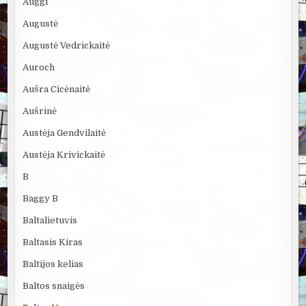
Auggi
Augustė
Augustė Vedrickaitė
Auroch
Aušra Cicėnaitė
Aušrinė
Austėja Gendvilaitė
Austėja Krivickaitė
B
Baggy B
Baltalietuvis
Baltasis Kiras
Baltijos kelias
Baltos snaigės