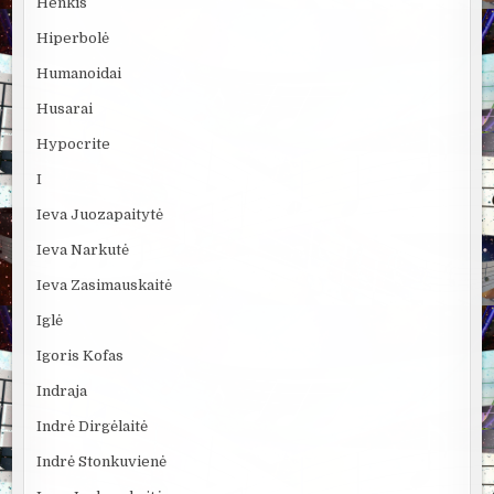
Henkis
Hiperbolė
Humanoidai
Husarai
Hypocrite
I
Ieva Juozapaitytė
Ieva Narkutė
Ieva Zasimauskaitė
Iglė
Igoris Kofas
Indraja
Indrė Dirgėlaitė
Indrė Stonkuvienė