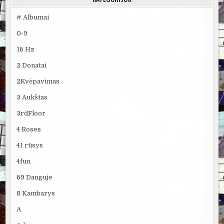
# Albumai
0-9
16 Hz
2 Donatai
2Kvėpavimas
3 Aukštas
3rdFloor
4 Roses
41 rūsys
4fun
69 Danguje
8 Kambarys
A