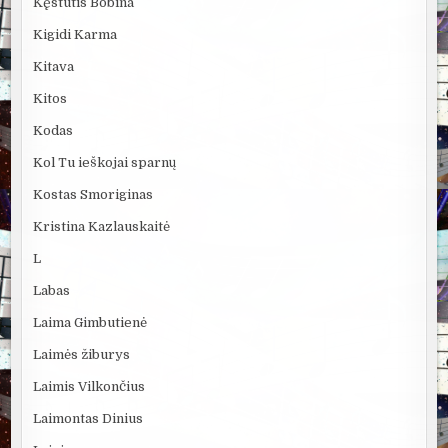
Kęstutis Bobina
Kigidi Karma
Kitava
Kitos
Kodas
Kol Tu ieškojai sparnų
Kostas Smoriginas
Kristina Kazlauskaitė
L
Labas
Laima Gimbutienė
Laimės žiburys
Laimis Vilkončius
Laimontas Dinius