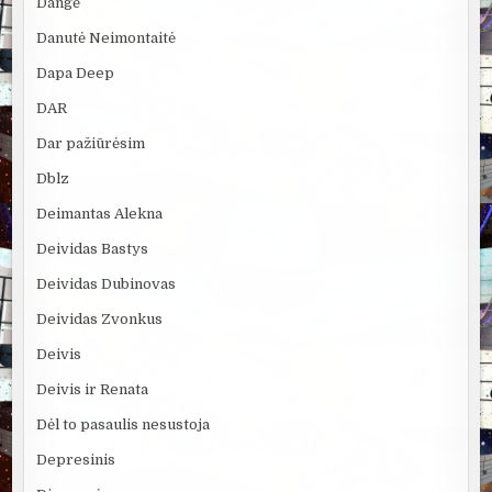
Dangė
Danutė Neimontaitė
Dapa Deep
DAR
Dar pažiūrėsim
Dblz
Deimantas Alekna
Deividas Bastys
Deividas Dubinovas
Deividas Zvonkus
Deivis
Deivis ir Renata
Dėl to pasaulis nesustoja
Depresinis