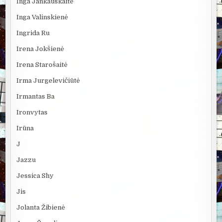
Inga Jankauskaitė
Inga Valinskienė
Ingrida Ru
Irena Jokšienė
Irena Starošaitė
Irma Jurgelevičiūtė
Irmantas Ba
Ironvytas
Irūna
J
Jazzu
Jessica Shy
Jis
Jolanta Žibienė