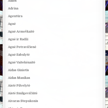
Adios
Adrina
Agentūra
Agnė
Agnė Armoškaitė
Agnė ir Radži
Agnė Petravičienė
Agnė Sabulytė
Agnė Vaitekėnaitė
Aidas Giniotis
Aidas Manikas
Aistė Pilvelytė
Aistė Smilgevičiūtė
Aivaras Stepukonis