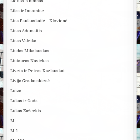
Lietuvos himnas
Lilas ir Innomine
Lina Paulauskaitė – Klovienė
Linas Adomaitis
Linas Valeika
Liudas Mikalauskas
Liutauras Navickas
Liveta ir Petras Kazlauskai
Livija Gradauskienė
Luiza
Lukas ir Goda
Lukas Zažeckis
M
M-1