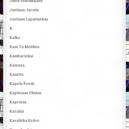
Justė Starinskaitė
Justinas Jarutis
Justinas Lapatinskas
K
Kafka
Kam Tu Meldies
Kambariokai
Kamuza
KAnDIs
Kapela Švedė
Kapitonas Flintas
Kaprizas
Karaliai
Karališka Erdvė