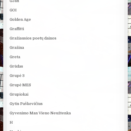
GJan
GOI
Golden Age
Graffitti
Gražiausios poetų dainos
Gražina
Greta
Grūdas
Grupė 3
Grupė MES
Grupiokai
Gytis Paškevičius
Gyvenimo Man Vieno Neužtenka
H