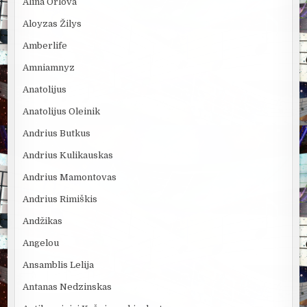
Alina Orlova
Aloyzas Žilys
Amberlife
Amniamnyz
Anatolijus
Anatolijus Oleinik
Andrius Butkus
Andrius Kulikauskas
Andrius Mamontovas
Andrius Rimiškis
Andžikas
Angelou
Ansamblis Lelija
Antanas Nedzinskas