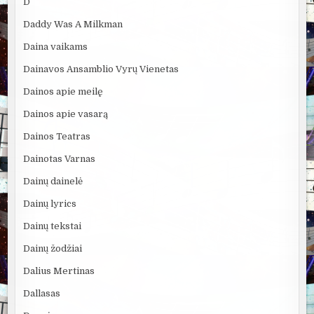
D
Daddy Was A Milkman
Daina vaikams
Dainavos Ansamblio Vyrų Vienetas
Dainos apie meilę
Dainos apie vasarą
Dainos Teatras
Dainotas Varnas
Dainų dainelė
Dainų lyrics
Dainų tekstai
Dainų žodžiai
Dalius Mertinas
Dallasas