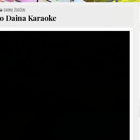
POSTED
DAINŲ ŽODŽIAI
IN
ko Daina Karaoke