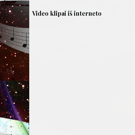
tarp
įrašų
Video klipai iš interneto