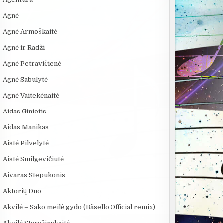
Agnė
Agnė Armoškaitė
Agnė ir Radži
Agnė Petravičienė
:13
10:24
03:29
Agnė Sabulytė
 69
6 DIDŽIAUSI TECH
Dinamika - Šokis
5 įdomūs fakt
SKANDALAI: AFEROS,
Naktyje
„TikTok“: ką r
Agnė Vaitekėnaitė
MELAI IR MILIJARDAI...
pavadinimas i
Aidas Giniotis
Aidas Manikas
Aistė Pilvelytė
Aistė Smilgevičiūtė
Aivaras Stepukonis
Aktorių Duo
Akvilė – Sako meilė gydo (Bäsello Official remix)
Akvilė Staražinskaitė