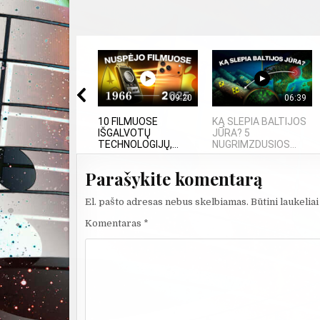
09:20
06:39
10 FILMUOSE
KĄ SLEPIA BALTIJOS
IŠGALVOTŲ
JŪRA? 5
TECHNOLOGIJŲ,...
NUGRIMZDUSIOS...
Parašykite komentarą
El. pašto adresas nebus skelbiamas.
Būtini laukelia
Komentaras
*