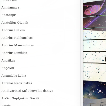
Amniamnyz
Anatolijus
Anatolijus Oleinik
Andrius Butkus
Andrius Kulikauskas
Andrius Mamontovas
Andrius Rimiškis
Andžikas
Angelou
Ansamblis Lelija
Antanas Nedzinskas
Antikvariniai Kašpirovskio dantys
Arčiau Septynių ir Dovilė
Arielė