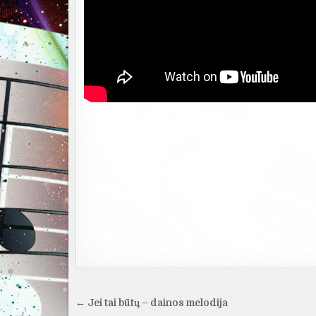
Navigacija
← Jei tai būtų – dainos melodija