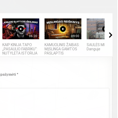
06:20
09:00
04
KAIP KINIJA TAPO
KAMUOLINIS ŽAIBAS:
SAULĖS MIESTAS -
„PASAULIO FABRIKU“:
MĮSLINGA GAMTOS
Danguje
NUTYLĖTA ISTORIJA
PASLAPTIS
i pažymėti
*