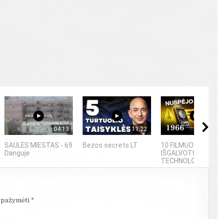
04:13
11:22
09
SAULĖS MIESTAS - 69
Bezos secrets LT
10 FILMUOSE
Danguje
IŠGALVOTŲ
TECHNOLOGIJŲ,...
i pažymėti
*