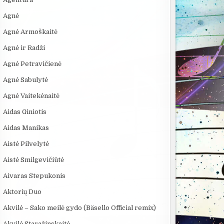
Agnė
Agnė Armoškaitė
Agnė ir Radži
Agnė Petravičienė
Agnė Sabulytė
Agnė Vaitekėnaitė
Aidas Giniotis
Aidas Manikas
Aistė Pilvelytė
Aistė Smilgevičiūtė
Aivaras Stepukonis
Aktorių Duo
Akvilė – Sako meilė gydo (Bäsello Official remix)
Akvilė Staražinskaitė