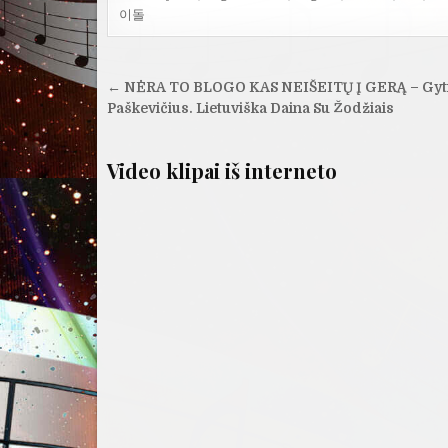
이돌
Navigacija
← NĖRA TO BLOGO KAS NEIŠEITŲ Į GERĄ – Gyt
tarp
Paškevičius. Lietuviška Daina Su Žodžiais
įrašų
Video klipai iš interneto