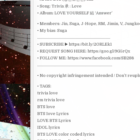
• Song: Trivia 承 : Love
• Album: LOVE YOURSELF 結 ‘Answer’
• Members: Jin, Suga, J-Hope, RM, Jimin, V, Jungk
• My bias: Suga
……………………………………………………………………
• SUBSCRIBE ▶️ https://bit.ly/2ORLEk1
• REQUEST SONG HERE: https://goo.gl/9G5rQx
• FOLLOW ME: https://www.facebook.com/SB286
……………………………………………………………………..
• No copyright infringement intended / Don’t reupl
• TAGS:
trivia love
rm trivia love
BTS love
BTS Iove Lyrics
LOVE BTS Lyrics
IDOL lyrics
BTS LOVE color coded lyrics