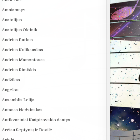
Amniamnyz
Anatolijus
Anatolijus Oleinik
Andrius Butkus
Andrius Kulikauskas
Andrius Mamontovas
Andrius Rimiškis
Andžikas
:20
08:03
08:40
Angelou
ROSVELO ATEIVIO
VIENINTELIS LIETUVIŲ
5 MOKSLINIAI
ISTORIJA: KAS
KILMĖS NASA
EKSPERIMENT
Ansamblis Lelija
NUTIKO...
ASTRONAUTAS
KURIE SUKRĖT
Antanas Nedzinskas
Antikvariniai Kašpirovskio dantys
Arčiau Septynių ir Dovilė
Arielė