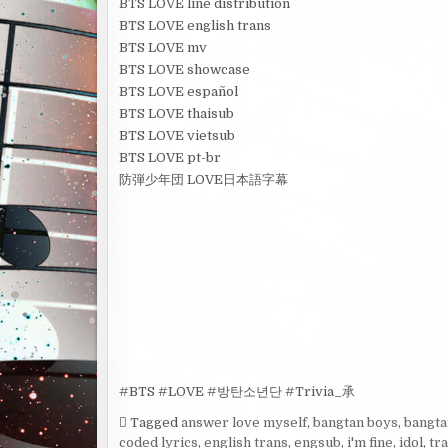
BTS LOVE line distribution
BTS LOVE english trans
BTS LOVE mv
BTS LOVE showcase
BTS LOVE español
BTS LOVE thaisub
BTS LOVE vietsub
BTS LOVE pt-br
防弾少年団 LOVE日本語字幕
#BTS #LOVE #방탄소년단 #Trivia_承
Tagged
answer love myself
,
bangtan boys
,
bangta
coded lyrics
,
english trans
,
engsub
,
i'm fine
,
idol
,
tr