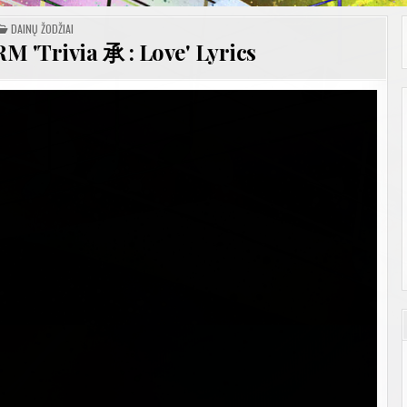
POSTED
DAINŲ ŽODŽIAI
IN
'Trivia 承 : Love' Lyrics