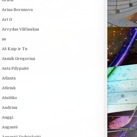
Arina Borunova
Art G
Arvydas Vilčinskas
as
Aš Kaip ir Tu
Asmik Gregorian
Asta Pilypaitė
Atlanta
Atleisk
Atsitiko
Audrius
Auggi
Augustė
Augustė Vedrickaitė