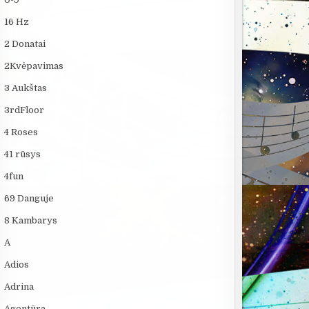
16 Hz
2 Donatai
2Kvėpavimas
3 Aukštas
3rdFloor
4 Roses
41 rūsys
4fun
69 Danguje
8 Kambarys
A
Adios
Adrina
Agentūra