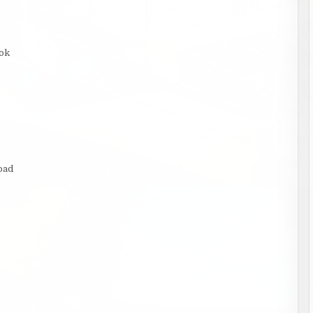
ook
oad