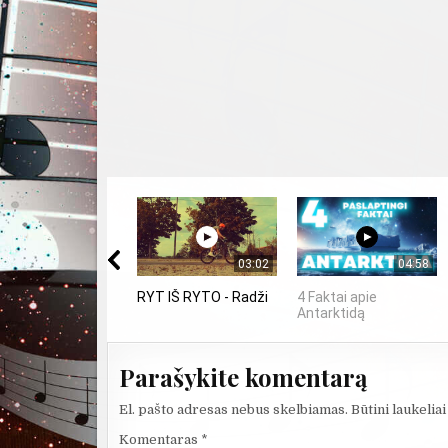
03:02
04:58
RYT IŠ RYTO - Radži
4 Faktai apie
Antarktidą
Parašykite komentarą
El. pašto adresas nebus skelbiamas.
Būtini laukelia
Komentaras
*