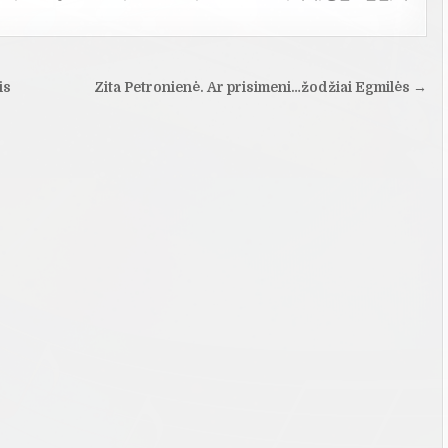
is
Zita Petronienė. Ar prisimeni…žodžiai Egmilės →