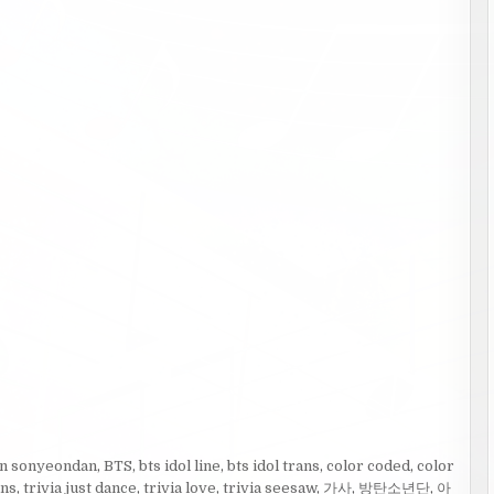
n sonyeondan
,
BTS
,
bts idol line
,
bts idol trans
,
color coded
,
color
ans
,
trivia just dance
,
trivia love
,
trivia seesaw
,
가사
,
방탄소년단
,
아