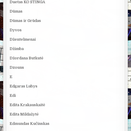
Duetas KO STINGA
Dūmas
Dūmas ir Grūdas
Dyvos
Džentelmenai
Džimba
Džordana Butkutė
Dzouns
E
Edgaras Lubys
Edi
Edita Krakauskaitė
Edita Mildažytė
Edmundas Kučinskas