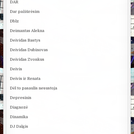
DAR
Dar pažiūrėsim
Dblz
Deimantas Alekna
Deividas Bastys
Deividas Dubinovas
Deividas Zvonkus
Deivis
Deivis ir Renata
Dėl to pasaulis nesustoja
Depresinis
Diagnozė
Dinamika
DJ Dalgis