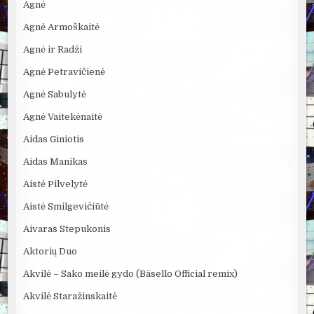
Agnė
Agnė Armoškaitė
Agnė ir Radži
Agnė Petravičienė
Agnė Sabulytė
Agnė Vaitekėnaitė
Aidas Giniotis
Aidas Manikas
Aistė Pilvelytė
Aistė Smilgevičiūtė
Aivaras Stepukonis
Aktorių Duo
Akvilė – Sako meilė gydo (Bäsello Official remix)
Akvilė Staražinskaitė