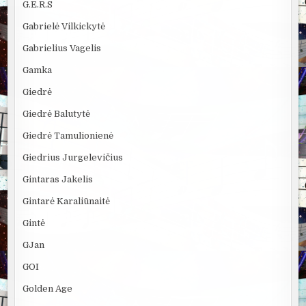
G.E.R.S
Gabrielė Vilkickytė
Gabrielius Vagelis
Gamka
Giedrė
Giedrė Balutytė
Giedrė Tamulionienė
Giedrius Jurgelevičius
Gintaras Jakelis
Gintarė Karaliūnaitė
Gintė
GJan
GOI
Golden Age