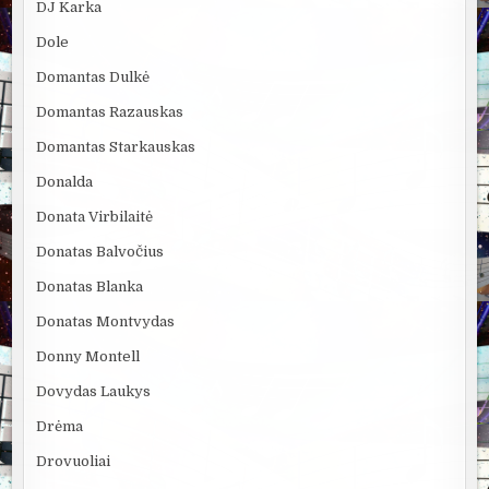
DJ Karka
Dole
Domantas Dulkė
Domantas Razauskas
Domantas Starkauskas
Donalda
Donata Virbilaitė
Donatas Balvočius
Donatas Blanka
Donatas Montvydas
Donny Montell
Dovydas Laukys
Drėma
Drovuoliai