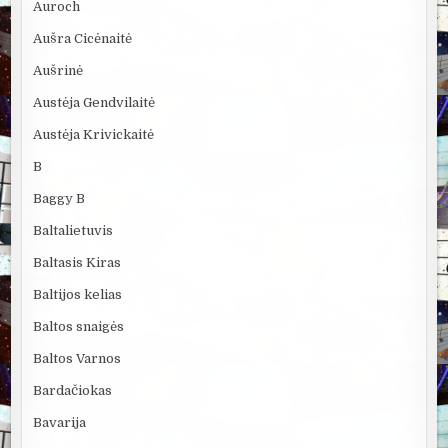
Auroch
Aušra Cicėnaitė
Aušrinė
Austėja Gendvilaitė
Austėja Krivickaitė
B
Baggy B
Baltalietuvis
Baltasis Kiras
Baltijos kelias
Baltos snaigės
Baltos Varnos
Bardačiokas
Bavarija