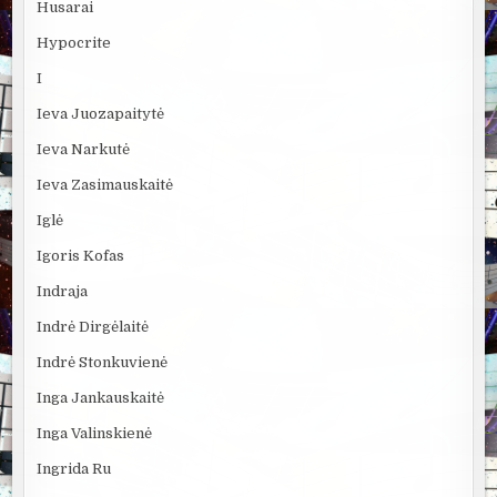
Husarai
Hypocrite
I
Ieva Juozapaitytė
Ieva Narkutė
Ieva Zasimauskaitė
Iglė
Igoris Kofas
Indraja
Indrė Dirgėlaitė
Indrė Stonkuvienė
Inga Jankauskaitė
Inga Valinskienė
Ingrida Ru