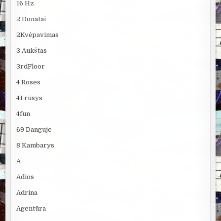
16 Hz
2 Donatai
2Kvėpavimas
3 Aukštas
3rdFloor
4 Roses
41 rūsys
4fun
69 Danguje
8 Kambarys
A
Adios
Adrina
Agentūra