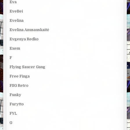
Eva
EveBei
Evelina
Evelina Anusauskaitė
Evgenya Redko
Exem
F
Flying Saucer Gang
Free Finga
FSG Retro
Funky
Furytto
FYL
G