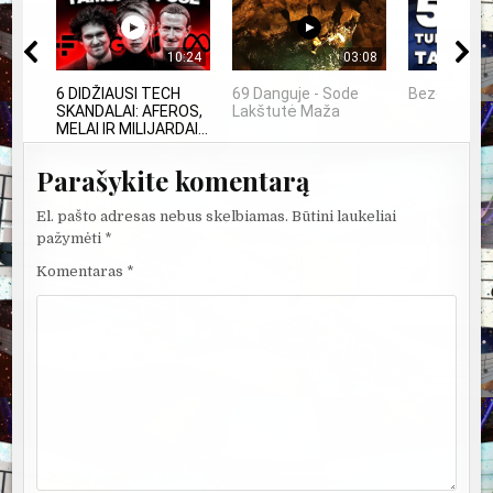
10:24
03:08
6 DIDŽIAUSI TECH
69 Danguje - Sode
Bezos secr
SKANDALAI: AFEROS,
Lakštutė Maža
MELAI IR MILIJARDAI...
Parašykite komentarą
El. pašto adresas nebus skelbiamas.
Būtini laukeliai
pažymėti
*
Komentaras
*