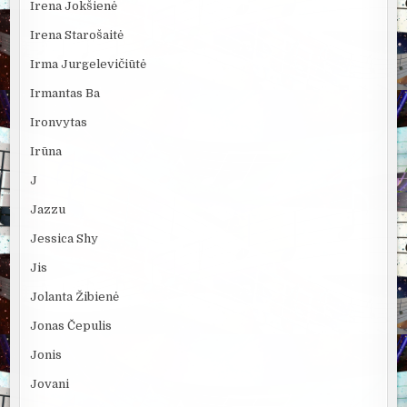
Irena Jokšienė
Irena Starošaitė
Irma Jurgelevičiūtė
Irmantas Ba
Ironvytas
Irūna
J
Jazzu
Jessica Shy
Jis
Jolanta Žibienė
Jonas Čepulis
Jonis
Jovani