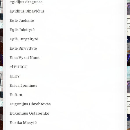
egidijus dragunas
Egidijus Sipavičius
Eglė Jackaitė
Eglė Jakštytė
Eglė Jurgaitytė
Eglė Sirvydytė
Eina Vyrai Namo
el FUEGO
ELEY
Erica Jennings
Euften
Eugenijus Chrebtovas
Eugenijus Ostapenko
Eurika Masytė