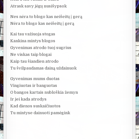
Atrask savy jėgų nusišypsok
Nes nėra to blogo kas neišeitų į gerą
Nėra to blogo kas neišeitų į gerą
Kai tau važiuoja stogas
Kankina mintys blogos
Gyvenimas atrodo tuoj sugrius
Ne viskas taip blogai
Kaip tau šiandien atrodo
Tu švilpaudamas dainą uždainuok
Gyvenimas mums duotas
Vingiuotas ir banguotas
O bangos kartais nubloškia žemyn
Ir jei kada atrodys
Kad dienos suskaičiuotos
Tu mintyse dainuoti pamėgink