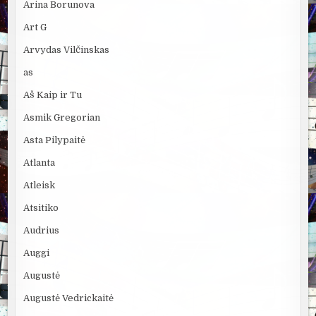
Arina Borunova
Art G
Arvydas Vilčinskas
as
Aš Kaip ir Tu
Asmik Gregorian
Asta Pilypaitė
Atlanta
Atleisk
Atsitiko
Audrius
Auggi
Augustė
Augustė Vedrickaitė