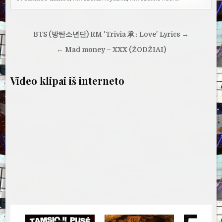
Navigacija
BTS (방탄소년단) RM 'Trivia 承 : Love' Lyrics →
tarp
← Mad money – XXX (ŽODŽIAI)
įrašų
Video klipai iš interneto