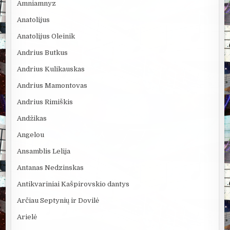
Amniamnyz
Anatolijus
Anatolijus Oleinik
Andrius Butkus
Andrius Kulikauskas
Andrius Mamontovas
Andrius Rimiškis
Andžikas
Angelou
Ansamblis Lelija
Antanas Nedzinskas
Antikvariniai Kašpirovskio dantys
Arčiau Septynių ir Dovilė
Arielė