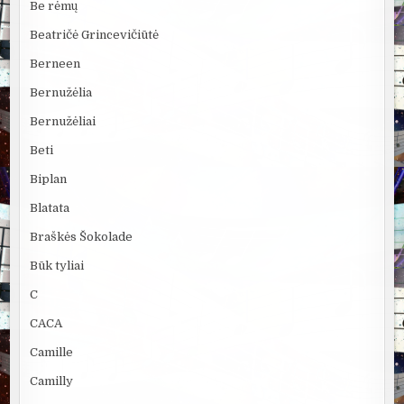
Be rėmų
Beatričė Grincevičiūtė
Berneen
Bernužėlia
Bernužėliai
Beti
Biplan
Blatata
Braškės Šokolade
Būk tyliai
C
CACA
Camille
Camilly