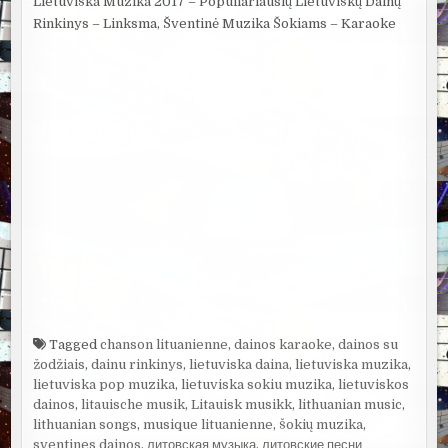
Lietuviška Muzika 2017 – Populiariausių Lietuviškų Dainų
Rinkinys – Linksma, Šventinė Muzika Šokiams – Karaoke
Tagged
chanson lituanienne
,
dainos karaoke
,
dainos su
žodžiais
,
dainu rinkinys
,
lietuviska daina
,
lietuviska muzika
,
lietuviska pop muzika
,
lietuviska sokiu muzika
,
lietuviskos
dainos
,
litauische musik
,
Litauisk musikk
,
lithuanian music
,
lithuanian songs
,
musique lituanienne
,
šokių muzika
,
sventines dainos
,
литовская музыка
,
литовские песни