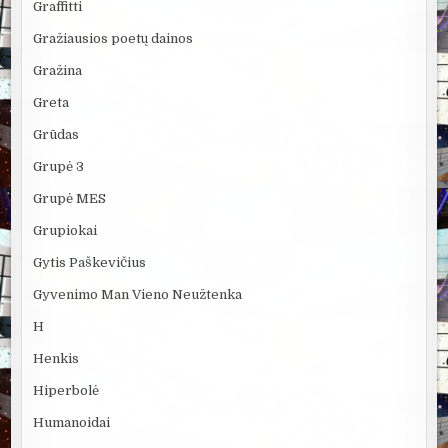
Graffitti
Gražiausios poetų dainos
Gražina
Greta
Grūdas
Grupė 3
Grupė MES
Grupiokai
Gytis Paškevičius
Gyvenimo Man Vieno Neužtenka
H
Henkis
Hiperbolė
Humanoidai