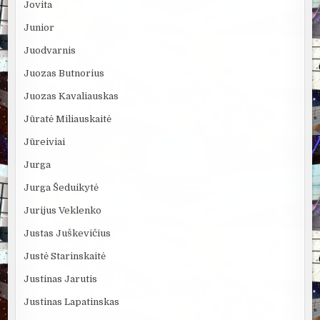
Jovita
Junior
Juodvarnis
Juozas Butnorius
Juozas Kavaliauskas
Jūratė Miliauskaitė
Jūreiviai
Jurga
Jurga Šeduikytė
Jurijus Veklenko
Justas Juškevičius
Justė Starinskaitė
Justinas Jarutis
Justinas Lapatinskas