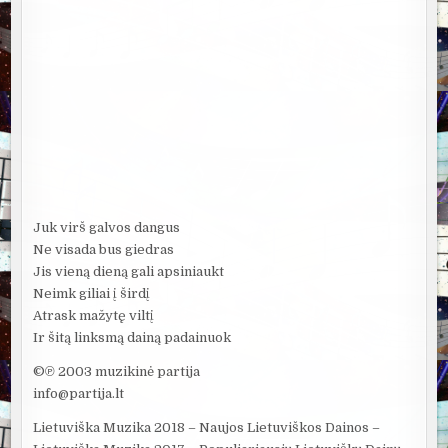
Juk virš galvos dangus
Ne visada bus giedras
Jis vieną dieną gali apsiniaukt
Neimk giliai į širdį
Atrask mažytę viltį
Ir šitą linksmą dainą padainuok
©℗ 2003 muzikinė partija
info@partija.lt
Lietuviška Muzika 2018 – Naujos Lietuviškos Dainos –