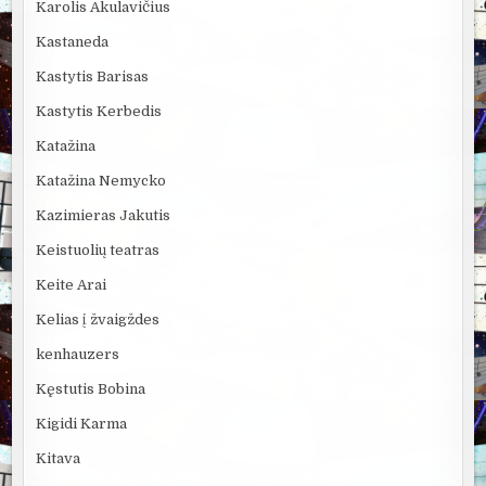
Karolis Akulavičius
Kastaneda
Kastytis Barisas
Kastytis Kerbedis
Katažina
Katažina Nemycko
Kazimieras Jakutis
Keistuolių teatras
Keite Arai
Kelias į žvaigždes
kenhauzers
Kęstutis Bobina
Kigidi Karma
Kitava