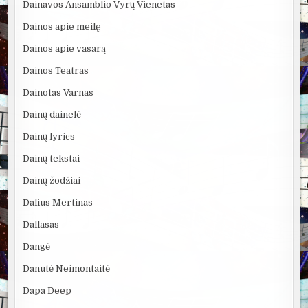
Dainavos Ansamblio Vyrų Vienetas
Dainos apie meilę
Dainos apie vasarą
Dainos Teatras
Dainotas Varnas
Dainų dainelė
Dainų lyrics
Dainų tekstai
Dainų žodžiai
Dalius Mertinas
Dallasas
Dangė
Danutė Neimontaitė
Dapa Deep