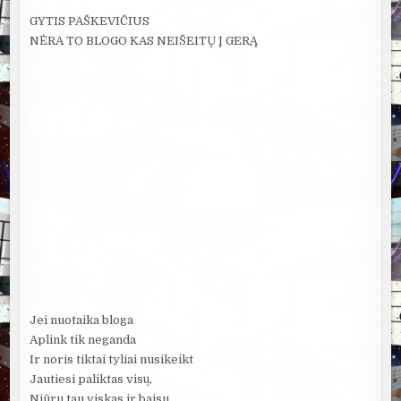
GYTIS PAŠKEVIČIUS
NĖRA TO BLOGO KAS NEIŠEITŲ Į GERĄ
Jei nuotaika bloga
Aplink tik neganda
Ir noris tiktai tyliai nusikeikt
Jautiesi paliktas visų,
Niūru tau viskas ir baisu