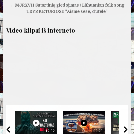
įrašų
← MJRXVII Sutartinių giedojimas / Lithuanian folk song
TRYS KETURIOSE "Aisme sese, ciutele"
Video klipai iš interneto
12:32
09:20