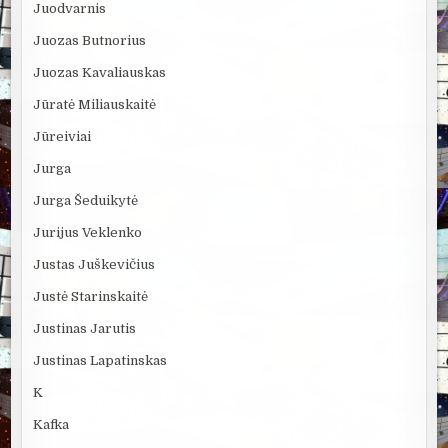
Juodvarnis
Juozas Butnorius
Juozas Kavaliauskas
Jūratė Miliauskaitė
Jūreiviai
Jurga
Jurga Šeduikytė
Jurijus Veklenko
Justas Juškevičius
Justė Starinskaitė
Justinas Jarutis
Justinas Lapatinskas
K
Kafka