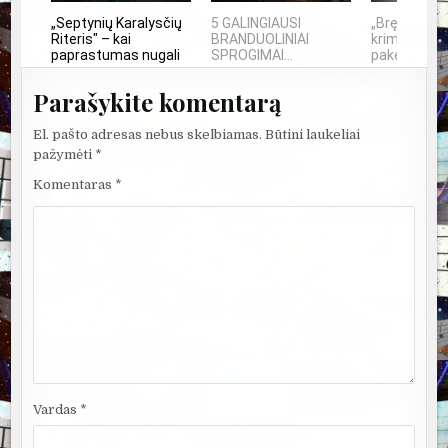
„Septynių Karalysčių
5 GALINGIAUSI
„Bręstantis 
Riteris" – kai
BRANDUOLINIAI
kriminalinis
paprastumas nugali
SPROGIMAI...
pakeitęs tele
Parašykite komentarą
El. pašto adresas nebus skelbiamas.
Būtini laukeliai
pažymėti
*
Komentaras
*
Vardas
*