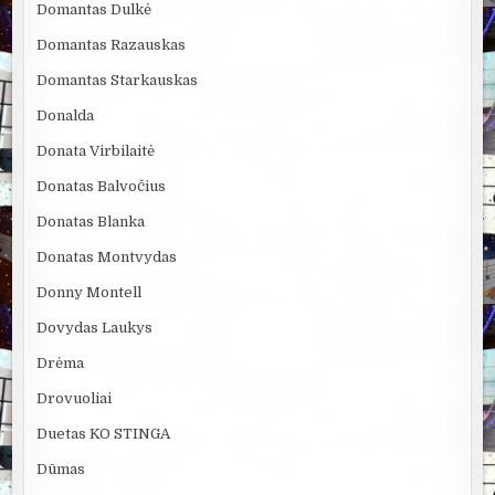
Domantas Dulkė
Domantas Razauskas
Domantas Starkauskas
Donalda
Donata Virbilaitė
Donatas Balvočius
Donatas Blanka
Donatas Montvydas
Donny Montell
Dovydas Laukys
Drėma
Drovuoliai
Duetas KO STINGA
Dūmas