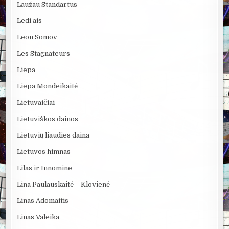
Laužau Standartus
Ledi ais
Leon Somov
Les Stagnateurs
Liepa
Liepa Mondeikaitė
Lietuvaičiai
Lietuviškos dainos
Lietuvių liaudies daina
Lietuvos himnas
Lilas ir Innomine
Lina Paulauskaitė – Klovienė
Linas Adomaitis
Linas Valeika