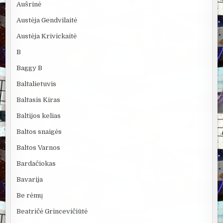
Aušrinė
Austėja Gendvilaitė
Austėja Krivickaitė
B
Baggy B
Baltalietuvis
Baltasis Kiras
Baltijos kelias
Baltos snaigės
Baltos Varnos
Bardačiokas
Bavarija
Be rėmų
Beatričė Grincevičiūtė