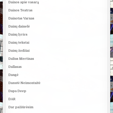
Dainos apie vasarą
Dainos Teatras
Dainotas Varnas
Dainų dainelė
Dainų lyrics
Dainų tekstai
Dainų žodžiai
Dalius Mertinas
Dallasas
Dangė
Danutė Neimontaitė
Dapa Deep
DAR
Dar pažiūrėsim