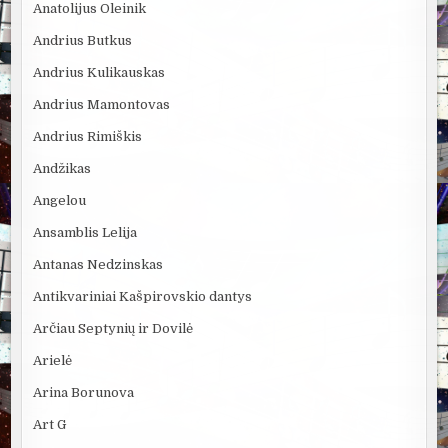
Anatolijus Oleinik
Andrius Butkus
Andrius Kulikauskas
Andrius Mamontovas
Andrius Rimiškis
Andžikas
Angelou
Ansamblis Lelija
Antanas Nedzinskas
Antikvariniai Kašpirovskio dantys
Arčiau Septynių ir Dovilė
Arielė
Arina Borunova
Art G