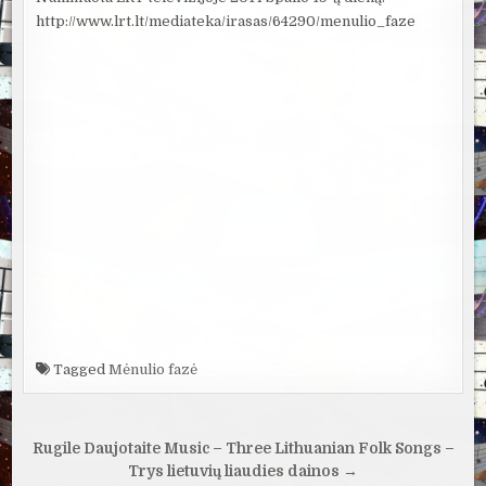
http://www.lrt.lt/mediateka/irasas/64290/menulio_faze
Tagged
Mėnulio fazė
Navigacija
Rugile Daujotaite Music – Three Lithuanian Folk Songs –
tarp
Trys lietuvių liaudies dainos →