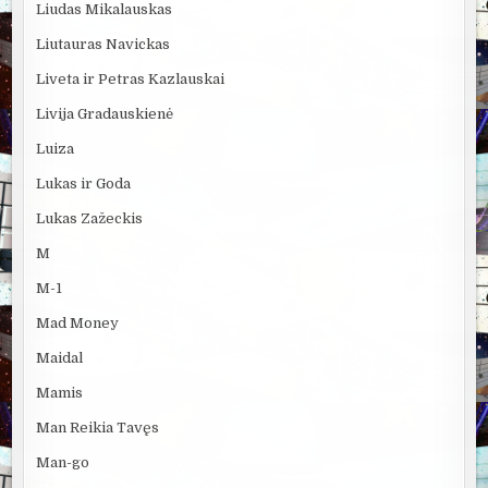
Liudas Mikalauskas
Liutauras Navickas
Liveta ir Petras Kazlauskai
Livija Gradauskienė
Luiza
Lukas ir Goda
Lukas Zažeckis
M
M-1
Mad Money
Maidal
Mamis
Man Reikia Tavęs
Man-go