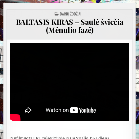
POSTED
DAINŲ ŽODŽIAI
IN
BALTASIS KIRAS – Saulė šviečia
(Mėnulio fazė)
Nufilmuota LRT televizijoje 2014 Spalio 19-ą dieną.