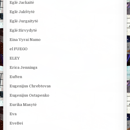
Eglė Jackaitė
Eglė Jakštytė
Eglė Jurgaitytė
Eglė Sirvydytė
Eina Vyrai Namo
el FUEGO
ELEY
Erica Jennings
Euften
Eugenijus Chrebtovas
Eugenijus Ostapenko
Eurika Masytė
Eva
EveBei