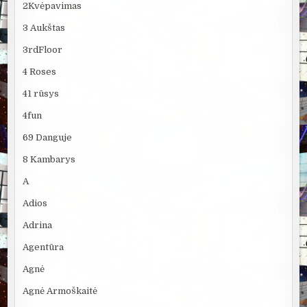
2Kvėpavimas
3 Aukštas
3rdFloor
4 Roses
41 rūsys
4fun
69 Danguje
8 Kambarys
A
Adios
Adrina
Agentūra
Agnė
Agnė Armoškaitė