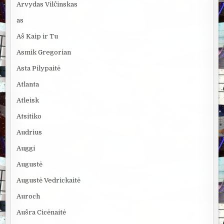
Arvydas Vilčinskas
as
Aš Kaip ir Tu
Asmik Gregorian
Asta Pilypaitė
Atlanta
Atleisk
Atsitiko
Audrius
Auggi
Augustė
Augustė Vedrickaitė
Auroch
Aušra Cicėnaitė