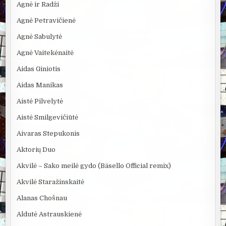
Agnė ir Radži
Agnė Petravičienė
Agnė Sabulytė
Agnė Vaitekėnaitė
Aidas Giniotis
Aidas Manikas
Aistė Pilvelytė
Aistė Smilgevičiūtė
Aivaras Stepukonis
Aktorių Duo
Akvilė – Sako meilė gydo (Bäsello Official remix)
Akvilė Staražinskaitė
Alanas Chošnau
Aldutė Astrauskienė