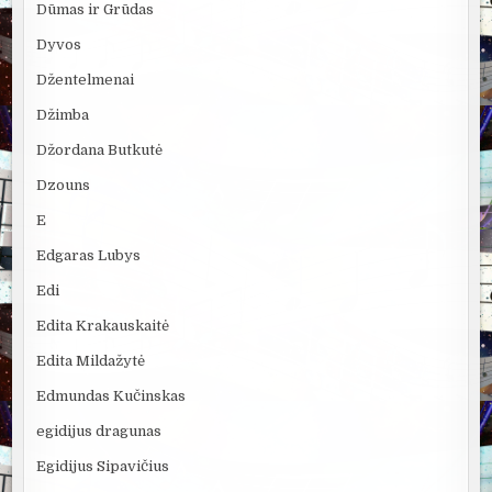
Dūmas ir Grūdas
Dyvos
Džentelmenai
Džimba
Džordana Butkutė
Dzouns
E
Edgaras Lubys
Edi
Edita Krakauskaitė
Edita Mildažytė
Edmundas Kučinskas
egidijus dragunas
Egidijus Sipavičius