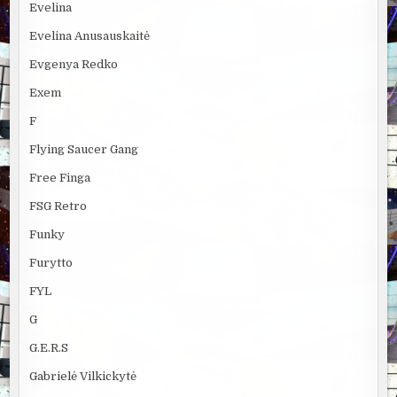
Evelina
Evelina Anusauskaitė
Evgenya Redko
Exem
F
Flying Saucer Gang
Free Finga
FSG Retro
Funky
Furytto
FYL
G
G.E.R.S
Gabrielė Vilkickytė