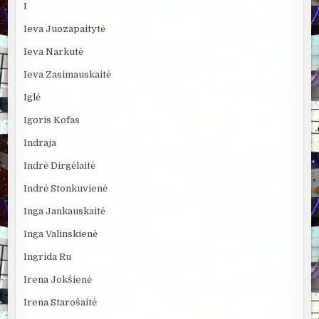
I
Ieva Juozapaitytė
Ieva Narkutė
Ieva Zasimauskaitė
Iglė
Igoris Kofas
Indraja
Indrė Dirgėlaitė
Indrė Stonkuvienė
Inga Jankauskaitė
Inga Valinskienė
Ingrida Ru
Irena Jokšienė
Irena Starošaitė