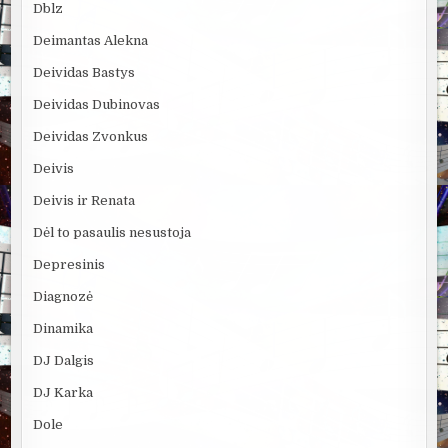
Dblz
Deimantas Alekna
Deividas Bastys
Deividas Dubinovas
Deividas Zvonkus
Deivis
Deivis ir Renata
Dėl to pasaulis nesustoja
Depresinis
Diagnozė
Dinamika
DJ Dalgis
DJ Karka
Dole