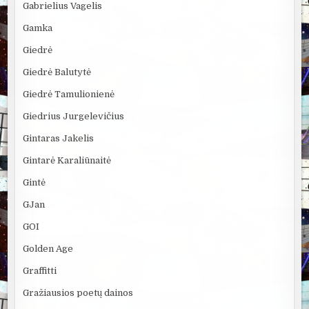
Gabrielius Vagelis
Gamka
Giedrė
Giedrė Balutytė
Giedrė Tamulionienė
Giedrius Jurgelevičius
Gintaras Jakelis
Gintarė Karaliūnaitė
Gintė
GJan
GOI
Golden Age
Graffitti
Gražiausios poetų dainos