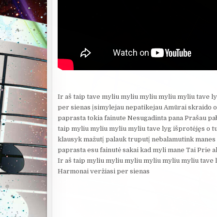
Ir aš taip tave myliu myliu myliu myliu myliu tave ly
per sienas įsimylejau nepatikejau Amūrai skraido o
paprasta tokia fainute Nesugadinta pana Prašau pab
taip myliu myliu myliu myliu tave lyg išprotėjęs o tu
klausyk mažutį palauk truputį nebalamutink manes i
paprasta esu fainutė sakai kad myli mane Tai Prie 
Ir aš taip myliu myliu myliu myliu myliu myliu tave lyg
Harmonai veržiasi per sienas