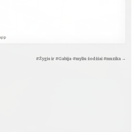
app
#Žygis ir #Gabija-#myliu žodžiai #muzika →