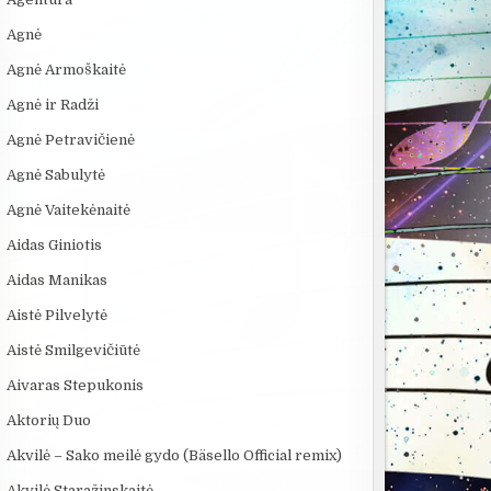
Agnė
Agnė Armoškaitė
Agnė ir Radži
Agnė Petravičienė
Agnė Sabulytė
Agnė Vaitekėnaitė
Aidas Giniotis
Aidas Manikas
Aistė Pilvelytė
Aistė Smilgevičiūtė
Aivaras Stepukonis
:06
08:05
06:39
Aktorių Duo
:
5 SENOVĖS
KĄ SLEPIA BALTIJOS
69 Danguje -
Akvilė – Sako meilė gydo (Bäsello Official remix)
TECHNOLOGIJOS,
JŪRA? 5
Lakštutė Ma
KURIŲ MOKSLININKAI...
NUGRIMZDUSIOS...
Akvilė Staražinskaitė