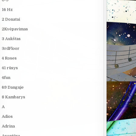
16 Hz
2 Donatai
2Kvėpavimas
3 Aukštas
3rdFloor
4 Roses
41 rūsys
4fun
69 Danguje
8 Kambarys
A
Adios
Adrina
Agentūra