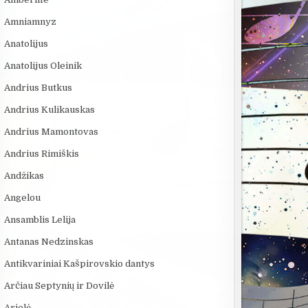
Amniamnyz
Anatolijus
Anatolijus Oleinik
Andrius Butkus
Andrius Kulikauskas
Andrius Mamontovas
Andrius Rimiškis
Andžikas
Angelou
Ansamblis Lelija
Antanas Nedzinskas
Antikvariniai Kašpirovskio dantys
Arčiau Septynių ir Dovilė
Arielė