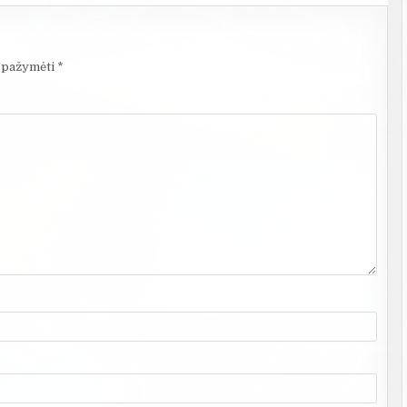
i pažymėti
*