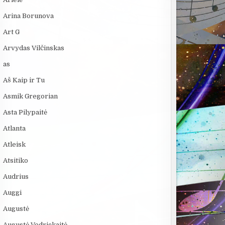
Arina Borunova
Art G
Arvydas Vilčinskas
as
Aš Kaip ir Tu
Asmik Gregorian
Asta Pilypaitė
Atlanta
Atleisk
Atsitiko
Audrius
Auggi
Augustė
Augustė Vedrickaitė