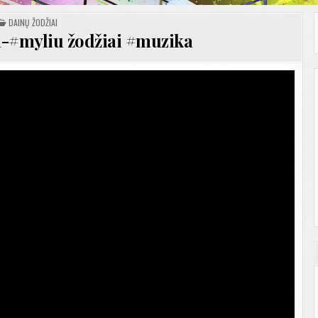
POSTED
DAINŲ ŽODŽIAI
IN
a-#myliu žodžiai #muzika