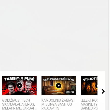
10:24
09:00
04
6 DIDŽIAUSI TECH
KAMUOLINIS ŽAIBAS:
„ELEKTROS DIETA“
SKANDALAI: AFEROS,
MĮSLINGA GAMTOS
MASINĖ 1910-ŲJŲ
MELAI IR MILIJARDAI...
PASLAPTIS
BAIMĖS PSICHOZĖ