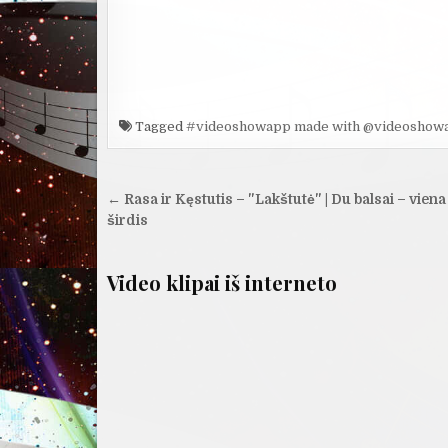
Tagged
#videoshowapp made with @videoshow
Navigacija
← Rasa ir Kęstutis – "Lakštutė" | Du balsai – viena
tarp
širdis
įrašų
Video klipai iš interneto