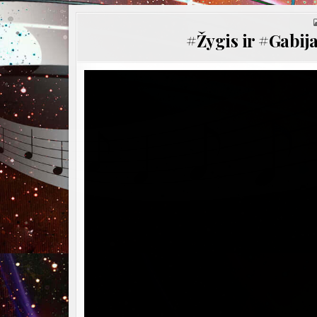
#Žygis ir #Gabij