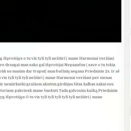
g išprotėjęs o tu vis tyli tyli nežiūri į mane Harmonai veržiasi
re draugai man sako gal išprotėjai Nepanašus į save o tu tokia
ūk su manim dar truputį man bučinių negana Priedainis 2x. Ir aš
 vis tyli tyli tyli nežiūri į mane Harmonai veržiasi per sienas
r nemirksėki gražiom akutėm girdėjau šitas kalbas sakai esu
altoriaus pakviesk mane šnekuti Tada galvosim kažką Priedainis
 išprotėjęs O tu vis tyli tyli tyli tyli tyli nežiūri į mane