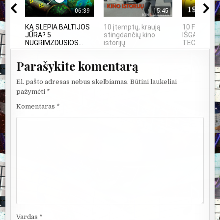
06:39
15:45
KĄ SLEPIA BALTIJOS
10 įtemptų, kraują
10 FILMUOS
JŪRA? 5
stingdančių kino
IŠGALVOTŲ
NUGRIMZDUSIOS...
istorijų
TECHNOLOGI
Parašykite komentarą
El. pašto adresas nebus skelbiamas.
Būtini laukeliai
pažymėti
*
Komentaras
*
Vardas
*