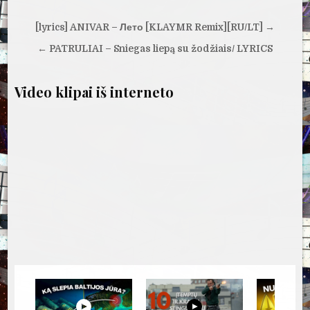
Navigacija
[lyrics] ANIVAR – Лето [KLAYMR Remix][RU/LT] →
tarp
← PATRULIAI – Sniegas liepą su žodžiais/ LYRICS
įrašų
Video klipai iš interneto