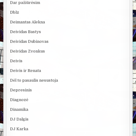
Dar pažiūrėsim
Dblz
Deimantas Alekna
Deividas Bastys
Deividas Dubinovas
Deividas Zvonkus
Deivis
Deivis ir Renata
Dėl to pasaulis nesustoja
Depresinis
Diagnozė
Dinamika
DJ Dalgis
DJ Karka