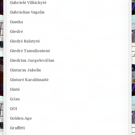
Gabrielė Vilkickytė
Gabrielius Vagelis
Gamka
Giedrė
Giedrė Balutytė
Giedrė Tamulionienė
Giedrius Jurgelevičius
Gintaras Jakelis
Gintarė Karaliūnaitė
Gintė
GJan
GOI
Golden Age
Graffitti