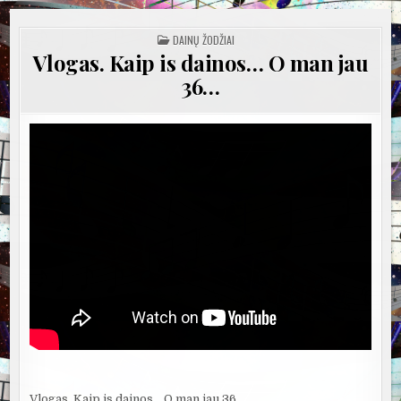
POSTED
DAINŲ ŽODŽIAI
IN
Vlogas. Kaip is dainos… O man jau
36…
Vlogas. Kaip is dainos… O man jau 36…