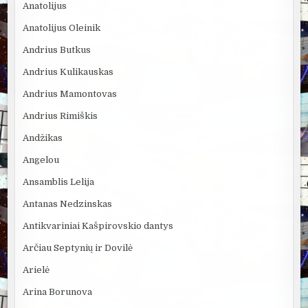
Anatolijus
Anatolijus Oleinik
Andrius Butkus
Andrius Kulikauskas
Andrius Mamontovas
Andrius Rimiškis
Andžikas
Angelou
Ansamblis Lelija
Antanas Nedzinskas
Antikvariniai Kašpirovskio dantys
Arčiau Septynių ir Dovilė
Arielė
Arina Borunova