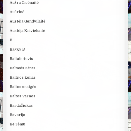
Aušra Cicėnaitė
Aušrinė
Austėja Gendvilaitė
Austėja Krivickaitė
B
Baggy B
Baltalietuvis
Baltasis Kiras
Baltijos kelias
Baltos snaigės
Baltos Varnos
Bardačiokas
Bavarija
Be rėmų