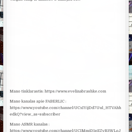
Mano tinklarastis: https://www.evelinabrashke.com
Mano kanalas apie FABERLIC :
https://www.youtube.com/channel/UCxIYijDd7Uul_HTVAhh
edkQ?view_as=subscriber
Mano ASMR kanalas :
https://www.youtube.com/channel/UCIMmjD1gSZvR3WLoJ