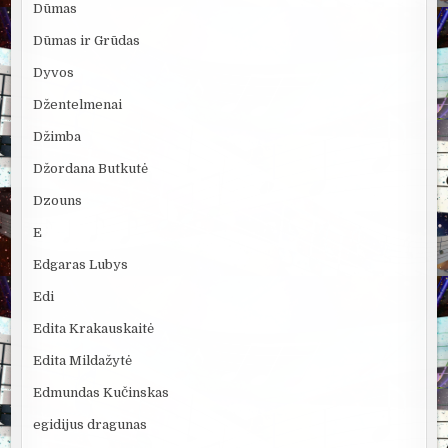
Dūmas
Dūmas ir Grūdas
Dyvos
Džentelmenai
Džimba
Džordana Butkutė
Dzouns
E
Edgaras Lubys
Edi
Edita Krakauskaitė
Edita Mildažytė
Edmundas Kučinskas
egidijus dragunas