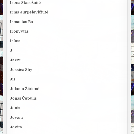
Irena Starošaitė
Irma Jurgelevičiūtė
Irmantas Ba
Ironvytas
Irūna
J
Jazzu
Jessica Shy
Jis
Jolanta Žibienė
Jonas Čepulis
Jonis
Jovani
Jovita