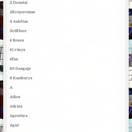
2 Donatai
2Kvėpavimas
3 Aukštas
3rdFloor
4 Roses
41 rūsys
4fun
69 Danguje
8 Kambarys
A
Adios
Adrina
Agentūra
Agnė