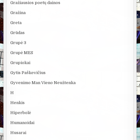
Gražiausios poetų dainos
Gražina
Greta
Grūdas
Grupė 3
Grupė MES
Grupiokai
Gytis Paškevičius
Gyvenimo Man Vieno Neužtenka
H
Henkis
Hiperbolė
Humanoidai
Husarai