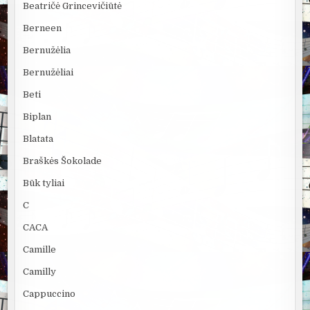
Beatričė Grincevičiūtė
Berneen
Bernužėlia
Bernužėliai
Beti
Biplan
Blatata
Braškės Šokolade
Būk tyliai
C
CACA
Camille
Camilly
Cappuccino