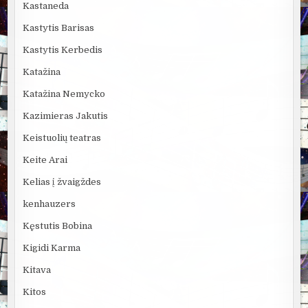
Kastaneda
Kastytis Barisas
Kastytis Kerbedis
Katažina
Katažina Nemycko
Kazimieras Jakutis
Keistuolių teatras
Keite Arai
Kelias į žvaigždes
kenhauzers
Kęstutis Bobina
Kigidi Karma
Kitava
Kitos