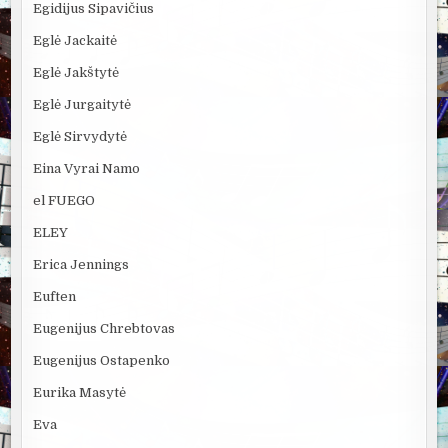
Egidijus Sipavičius
Eglė Jackaitė
Eglė Jakštytė
Eglė Jurgaitytė
Eglė Sirvydytė
Eina Vyrai Namo
el FUEGO
ELEY
Erica Jennings
Euften
Eugenijus Chrebtovas
Eugenijus Ostapenko
Eurika Masytė
Eva