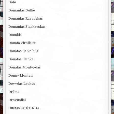
Dole
Domantas Dulkė
Domantas Razauskas
Domantas Starkauskas
Donalda
Donata Virbilaitė
Donatas Balvočius
Donatas Blanka
Donatas Montvydas
Donny Montell
Dovydas Laukys
Drėma
Drovuoliai
Duetas KO STINGA