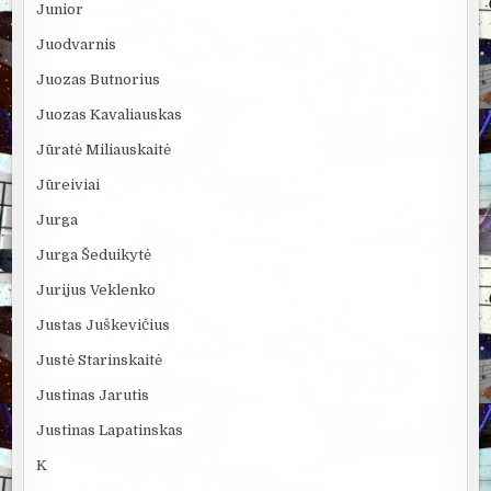
Junior
Juodvarnis
Juozas Butnorius
Juozas Kavaliauskas
Jūratė Miliauskaitė
Jūreiviai
Jurga
Jurga Šeduikytė
Jurijus Veklenko
Justas Juškevičius
Justė Starinskaitė
Justinas Jarutis
Justinas Lapatinskas
K