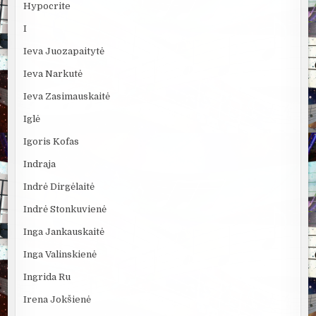
Hypocrite
I
Ieva Juozapaitytė
Ieva Narkutė
Ieva Zasimauskaitė
Iglė
Igoris Kofas
Indraja
Indrė Dirgėlaitė
Indrė Stonkuvienė
Inga Jankauskaitė
Inga Valinskienė
Ingrida Ru
Irena Jokšienė