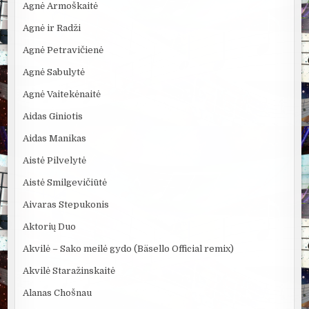
Agnė Armoškaitė
Agnė ir Radži
Agnė Petravičienė
Agnė Sabulytė
Agnė Vaitekėnaitė
Aidas Giniotis
Aidas Manikas
Aistė Pilvelytė
Aistė Smilgevičiūtė
Aivaras Stepukonis
Aktorių Duo
Akvilė – Sako meilė gydo (Bäsello Official remix)
Akvilė Staražinskaitė
Alanas Chošnau