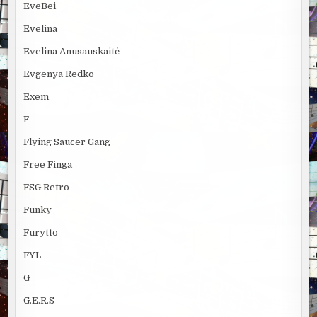
EveBei
Evelina
Evelina Anusauskaitė
Evgenya Redko
Exem
F
Flying Saucer Gang
Free Finga
FSG Retro
Funky
Furytto
FYL
G
G.E.R.S