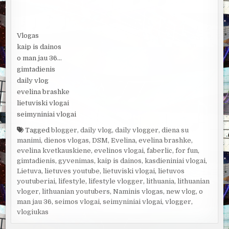
Vlogas
kaip is dainos
o man jau 36…
gimtadienis
daily vlog
evelina brashke
lietuviski vlogai
seimyniniai vlogai
Tagged
blogger
,
daily vlog
,
daily vlogger
,
diena su
manimi
,
dienos vlogas
,
DSM
,
Evelina
,
evelina brashke
,
evelina kvetkauskiene
,
evelinos vlogai
,
faberlic
,
for fun
,
gimtadienis
,
gyvenimas
,
kaip is dainos
,
kasdieniniai vlogai
,
Lietuva
,
lietuves youtube
,
lietuviski vlogai
,
lietuvos
youtuberiai
,
lifestyle
,
lifestyle vlogger
,
lithuania
,
lithuanian
vloger
,
lithuanian youtubers
,
Naminis vlogas
,
new vlog
,
o
man jau 36
,
seimos vlogai
,
seimyniniai vlogai
,
vlogger
,
vlogiukas