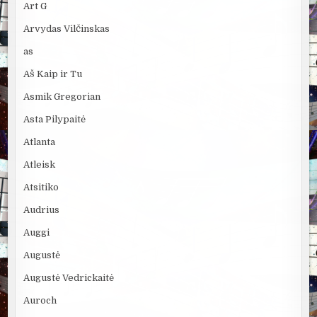
Art G
Arvydas Vilčinskas
as
Aš Kaip ir Tu
Asmik Gregorian
Asta Pilypaitė
Atlanta
Atleisk
Atsitiko
Audrius
Auggi
Augustė
Augustė Vedrickaitė
Auroch