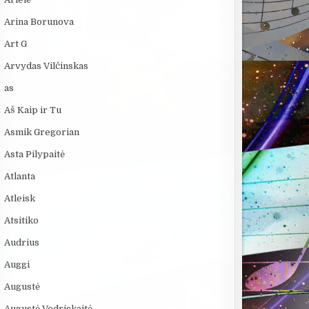
Arina Borunova
Art G
Arvydas Vilčinskas
as
Aš Kaip ir Tu
Asmik Gregorian
Asta Pilypaitė
Atlanta
Atleisk
Atsitiko
Audrius
Auggi
Augustė
Augustė Vedrickaitė