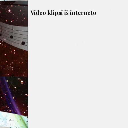
tarp
įrašų
Video klipai iš interneto