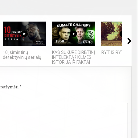
12:25
07:18
03
10 įsimintinų
KAS SUKŪRĖ DIRBTINĮ
RYT IŠ RYTO - Rad
detektyvinių serialų
INTELEKTĄ? KILMĖS
ISTORIJA IR FAKTAI
i pažymėti
*