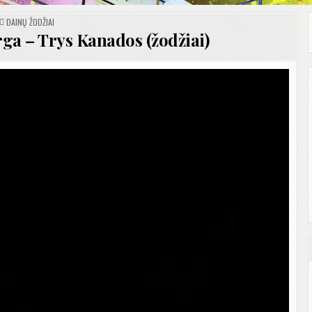
POSTED
DAINŲ ŽODŽIAI
IN
urga – Trys Kanados (žodžiai)