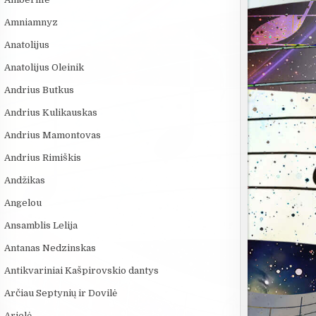
Amniamnyz
Anatolijus
Anatolijus Oleinik
Andrius Butkus
Andrius Kulikauskas
Andrius Mamontovas
Andrius Rimiškis
Andžikas
Angelou
Ansamblis Lelija
Antanas Nedzinskas
Antikvariniai Kašpirovskio dantys
Arčiau Septynių ir Dovilė
Arielė