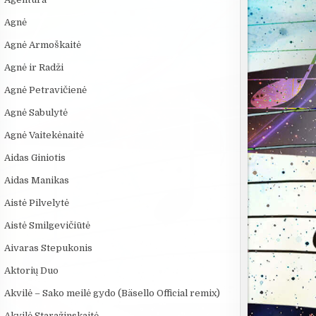
Agnė
Agnė Armoškaitė
Agnė ir Radži
Agnė Petravičienė
:02
09:20
03:21
Agnė Sabulytė
ži
10 FILMUOSE
Andrius Mamontovas
5 GALINGIAUS
IŠGALVOTŲ
feat. Atlanta -
BRANDUOLINI
Agnė Vaitekėnaitė
TECHNOLOGIJŲ,...
Kregždutės
SPROGIMAI...
Aidas Giniotis
Aidas Manikas
Aistė Pilvelytė
Aistė Smilgevičiūtė
Aivaras Stepukonis
Aktorių Duo
Akvilė – Sako meilė gydo (Bäsello Official remix)
Akvilė Staražinskaitė