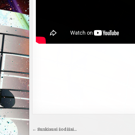
Navigacija
← Sunkiausi žodžiai…