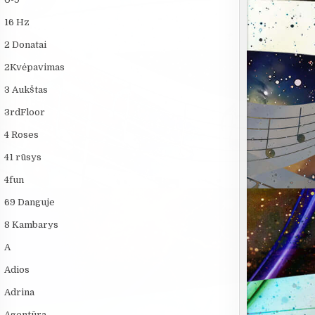
16 Hz
2 Donatai
2Kvėpavimas
3 Aukštas
3rdFloor
4 Roses
41 rūsys
4fun
69 Danguje
8 Kambarys
A
Adios
Adrina
Agentūra