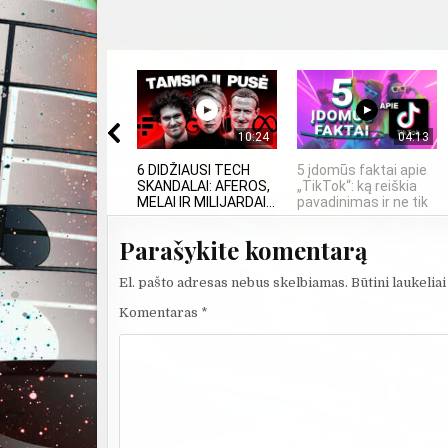
10:24
04:13
6 DIDŽIAUSI TECH
5 įdomūs faktai apie
SKANDALAI: AFEROS,
„TikTok“: ką reiškia
MELAI IR MILIJARDAI...
pavadinimas ir ne tik
Parašykite komentarą
El. pašto adresas nebus skelbiamas.
Būtini laukelia
Komentaras
*