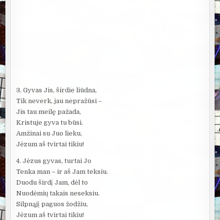
3. Gyvas Jis, širdie liūdna,
Tik neverk, jau nepražūsi –
Jis tau meilę pažada,
Kristuje gyva tu būsi.
Amžinai su Juo lieku,
Jėzum aš tvirtai tikiu!
4. Jėzus gyvas, turtai Jo
Tenka man – ir aš Jam teksiu.
Duodu širdį Jam, dėl to
Nuodėmių takais neseksiu.
Silpnąjį paguos žodžiu,
Jėzum aš tvirtai tikiu!