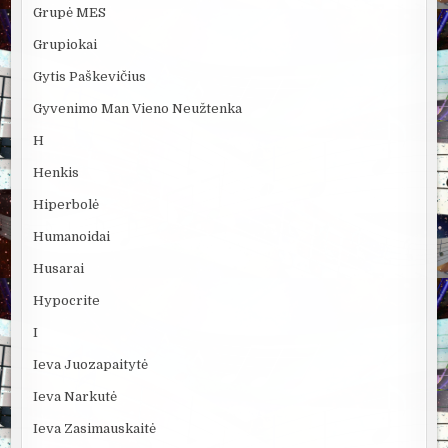
Grupė MES
Grupiokai
Gytis Paškevičius
Gyvenimo Man Vieno Neužtenka
H
Henkis
Hiperbolė
Humanoidai
Husarai
Hypocrite
I
Ieva Juozapaitytė
Ieva Narkutė
Ieva Zasimauskaitė