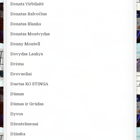
Donata Virbilaitė
Donatas Balvočius
Donatas Blanka
Donatas Montvydas
Donny Montell
Dovydas Laukys
Drėma
Drovuoliai
Duetas KO STINGA
Dūmas
Dūmas ir Grūdas
Dyvos
Džentelmenai
Džimba