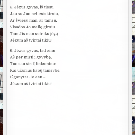
5. Jėzus gyvas, iš tiesų,
Jau su Juo nebesiskirsiu,
Ar šviesu man, ar tamsu,
Visados Jo meilę girsiu.
Tam Jis man suteiks jėgų –
Jėzum aš tvirtai tikiu!
6. Jėzus gyvas, tad einu
Aš per mirtį į gyvybę,
Tuo sau širdį linksminu:
Kai užgrius kapų tamsybė,
Išganytas Jo esu –
Jėzum aš tvirtai tikiu!