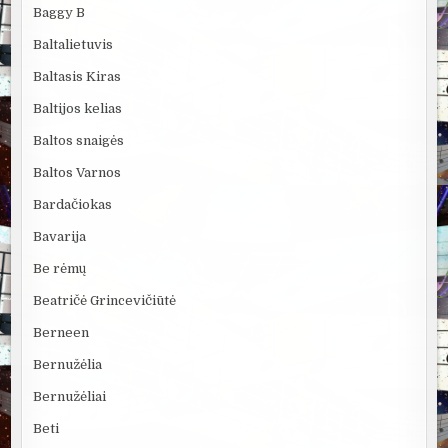
Baggy B
Baltalietuvis
Baltasis Kiras
Baltijos kelias
Baltos snaigės
Baltos Varnos
Bardačiokas
Bavarija
Be rėmų
Beatričė Grincevičiūtė
Berneen
Bernužėlia
Bernužėliai
Beti