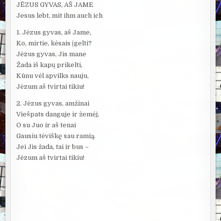
JĖZUS GYVAS, AŠ JAME
Jesus lebt, mit ihm auch ich
1. Jėzus gyvas, aš Jame,
Ko, mirtie, kėsais įgelti?
Jėzus gyvas, Jis mane
Žada iš kapų prikelti,
Kūnu vėl apvilks nauju,
Jėzum aš tvirtai tikiu!
2. Jėzus gyvas, amžinai
Viešpats danguje ir žemėj,
O su Juo ir aš tenai
Gausiu tėviškę sau ramią.
Jei Jis žada, tai ir bus –
Jėzum aš tvirtai tikiu!