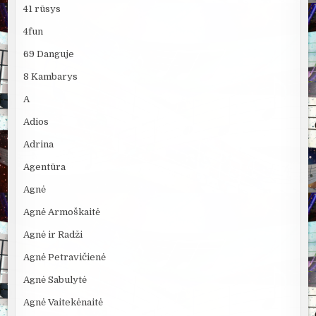
41 rūsys
4fun
69 Danguje
8 Kambarys
A
Adios
Adrina
Agentūra
Agnė
Agnė Armoškaitė
Agnė ir Radži
Agnė Petravičienė
Agnė Sabulytė
Agnė Vaitekėnaitė