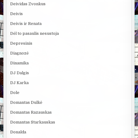
Deividas Zvonkus
Deivis
Deivis ir Renata
Dėl to pasaulis nesustoja
Depresinis
Diagnozė
Dinamika
DJ Dalgis
DJ Karka
Dole
Domantas Dulkė
Domantas Razauskas
Domantas Starkauskas
Donalda