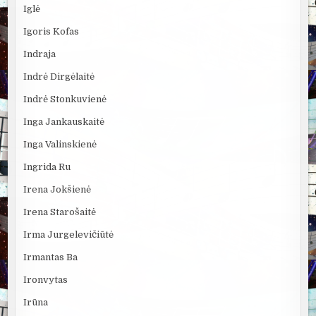
Iglė
Igoris Kofas
Indraja
Indrė Dirgėlaitė
Indrė Stonkuvienė
Inga Jankauskaitė
Inga Valinskienė
Ingrida Ru
Irena Jokšienė
Irena Starošaitė
Irma Jurgelevičiūtė
Irmantas Ba
Ironvytas
Irūna