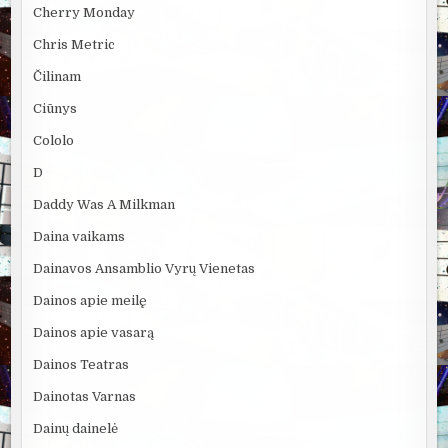
Cherry Monday
Chris Metric
Čilinam
Ciūnys
Cololo
D
Daddy Was A Milkman
Daina vaikams
Dainavos Ansamblio Vyrų Vienetas
Dainos apie meilę
Dainos apie vasarą
Dainos Teatras
Dainotas Varnas
Dainų dainelė