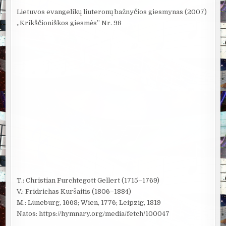
Lietuvos evangelikų liuteronų bažnyčios giesmynas (2007)
„Krikščioniškos giesmės” Nr. 98
T.: Christian Furchtegott Gellert (1715–1769)
V.: Fridrichas Kuršaitis (1806–1884)
M.: Lüneburg, 1668; Wien, 1776; Leipzig, 1819
Natos: https://hymnary.org/media/fetch/100047