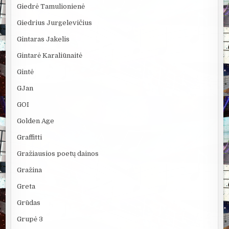
Giedrė Tamulionienė
Giedrius Jurgelevičius
Gintaras Jakelis
Gintarė Karaliūnaitė
Gintė
GJan
GOI
Golden Age
Graffitti
Gražiausios poetų dainos
Gražina
Greta
Grūdas
Grupė 3