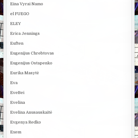
Eina Vyrai Namo
el FUEGO
ELEY
Erica Jennings
Euften
Eugenijus Chrebtovas
Eugenijus Ostapenko
Eurika Masytė
Eva
EveBei
Evelina
Evelina Anusauskaitė
Evgenya Redko
Exem