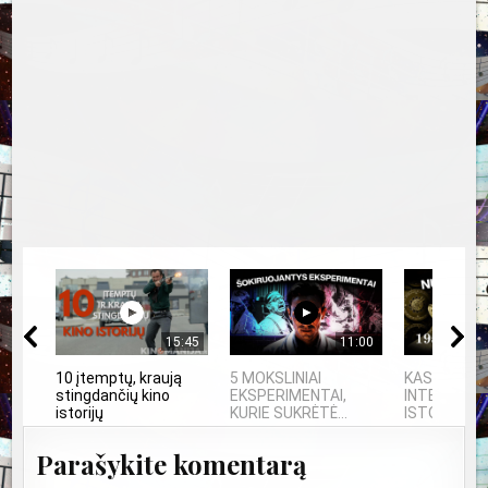
15:45
11:00
10 įtemptų, kraują
5 MOKSLINIAI
KAS SUKŪRĖ
stingdančių kino
EKSPERIMENTAI,
INTELEKTĄ?
istorijų
KURIE SUKRĖTĖ...
ISTORIJA IR
Parašykite komentarą