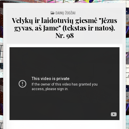
POSTED
DAINŲ ŽODŽIAI
IN
Velykų ir laidotuvių giesmė "Jėzus
gyvas, aš Jame" (tekstas ir natos).
Nr. 98