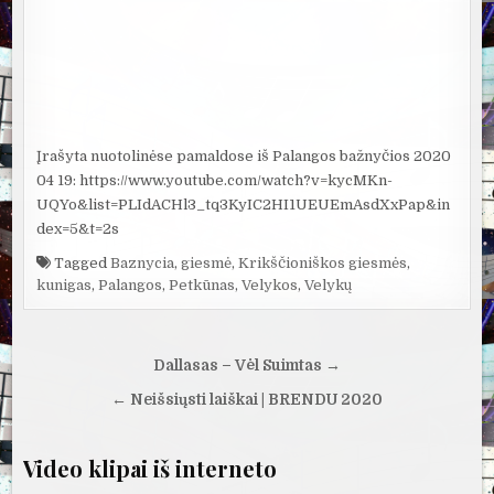
Įrašyta nuotolinėse pamaldose iš Palangos bažnyčios 2020
04 19: https://www.youtube.com/watch?v=kycMKn-
UQYo&list=PLIdACHl3_tq3KyIC2HI1UEUEmAsdXxPap&in
dex=5&t=2s
Tagged
Baznycia
,
giesmė
,
Krikščioniškos giesmės
,
kunigas
,
Palangos
,
Petkūnas
,
Velykos
,
Velykų
Navigacija
Dallasas – Vėl Suimtas →
tarp
← Neišsiųsti laiškai | BRENDU 2020
įrašų
Video klipai iš interneto