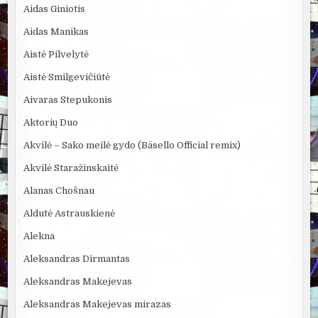
Aidas Giniotis
Aidas Manikas
Aistė Pilvelytė
Aistė Smilgevičiūtė
Aivaras Stepukonis
Aktorių Duo
Akvilė – Sako meilė gydo (Bäsello Official remix)
Akvilė Staražinskaitė
Alanas Chošnau
Aldutė Astrauskienė
Alekna
Aleksandras Dirmantas
Aleksandras Makejevas
Aleksandras Makejevas mirazas