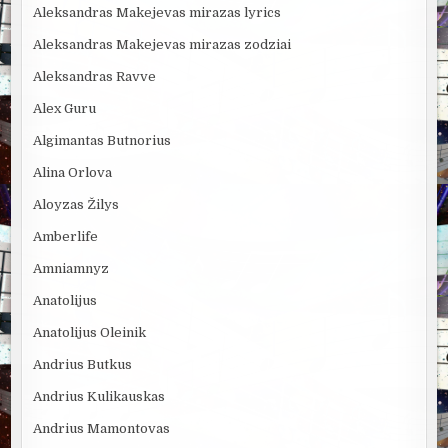
Aleksandras Makejevas mirazas lyrics
Aleksandras Makejevas mirazas zodziai
Aleksandras Ravve
Alex Guru
Algimantas Butnorius
Alina Orlova
Aloyzas Žilys
Amberlife
Amniamnyz
Anatolijus
Anatolijus Oleinik
Andrius Butkus
Andrius Kulikauskas
Andrius Mamontovas