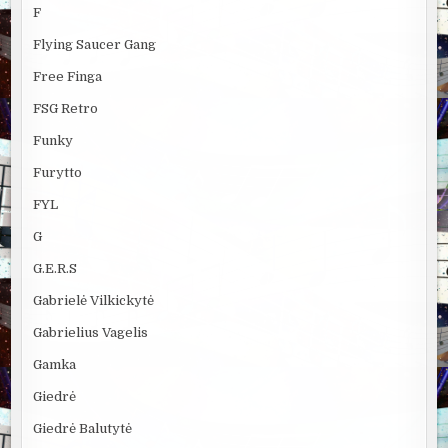
F
Flying Saucer Gang
Free Finga
FSG Retro
Funky
Furytto
FYL
G
G.E.R.S
Gabrielė Vilkickytė
Gabrielius Vagelis
Gamka
Giedrė
Giedrė Balutytė