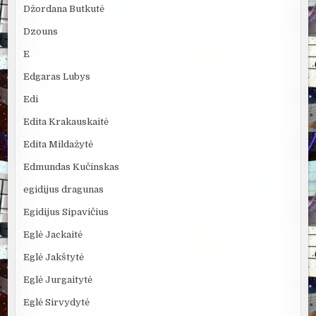
Džordana Butkutė
Dzouns
E
Edgaras Lubys
Edi
Edita Krakauskaitė
Edita Mildažytė
Edmundas Kučinskas
egidijus dragunas
Egidijus Sipavičius
Eglė Jackaitė
Eglė Jakštytė
Eglė Jurgaitytė
Eglė Sirvydytė