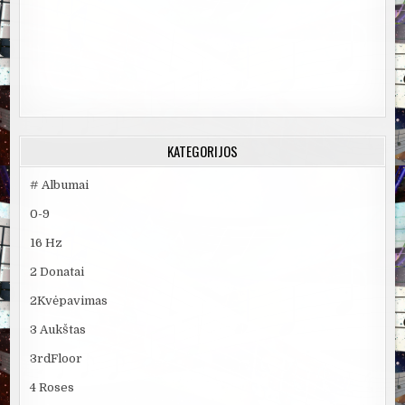
KATEGORIJOS
# Albumai
0-9
16 Hz
2 Donatai
2Kvėpavimas
3 Aukštas
3rdFloor
4 Roses