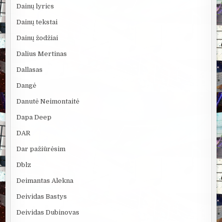
Dainų lyrics
Dainų tekstai
Dainų žodžiai
Dalius Mertinas
Dallasas
Dangė
Danutė Neimontaitė
Dapa Deep
DAR
Dar pažiūrėsim
Dblz
Deimantas Alekna
Deividas Bastys
Deividas Dubinovas