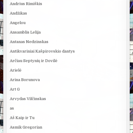
Andrius Rimiškis
Andžikas
Angelou
Ansamblis Lelija
Antanas Nedzinskas
Antikvariniai Kašpirovskio dantys
Arčiau Septynių ir Dovilė
Arielė
Arina Borunova
Art G
Arvydas Vilčinskas
as
Aš Kaip ir Tu
Asmik Gregorian