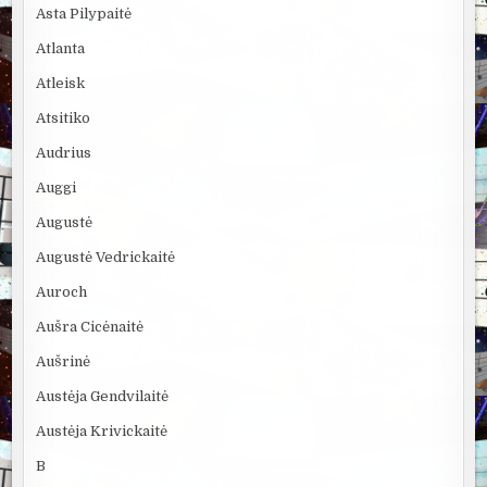
Asta Pilypaitė
Atlanta
Atleisk
Atsitiko
Audrius
Auggi
Augustė
Augustė Vedrickaitė
Auroch
Aušra Cicėnaitė
Aušrinė
Austėja Gendvilaitė
Austėja Krivickaitė
B