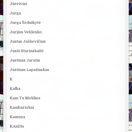
Jūreiviai
Jurga
Jurga Šeduikytė
Jurijus Veklenko
Justas Juškevičius
Justė Starinskaitė
Justinas Jarutis
Justinas Lapatinskas
K
Kafka
Kam Tu Meldies
Kambariokai
Kamuza
KAnDIs