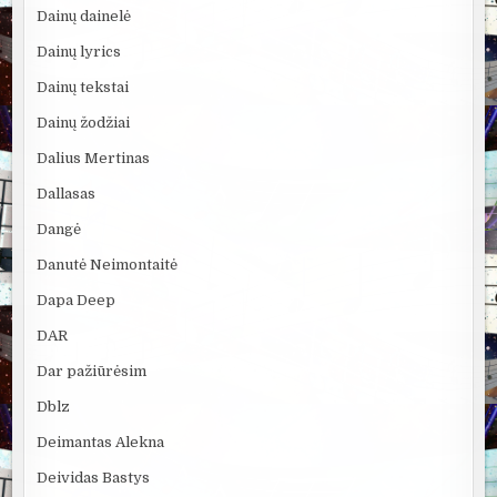
Dainų dainelė
Dainų lyrics
Dainų tekstai
Dainų žodžiai
Dalius Mertinas
Dallasas
Dangė
Danutė Neimontaitė
Dapa Deep
DAR
Dar pažiūrėsim
Dblz
Deimantas Alekna
Deividas Bastys