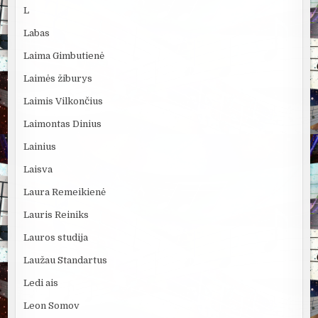
L
Labas
Laima Gimbutienė
Laimės žiburys
Laimis Vilkončius
Laimontas Dinius
Lainius
Laisva
Laura Remeikienė
Lauris Reiniks
Lauros studija
Laužau Standartus
Ledi ais
Leon Somov