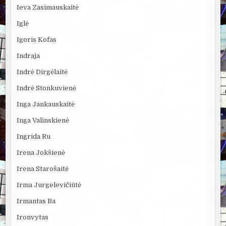
Ieva Zasimauskaitė
Iglė
Igoris Kofas
Indraja
Indrė Dirgėlaitė
Indrė Stonkuvienė
Inga Jankauskaitė
Inga Valinskienė
Ingrida Ru
Irena Jokšienė
Irena Starošaitė
Irma Jurgelevičiūtė
Irmantas Ba
Ironvytas