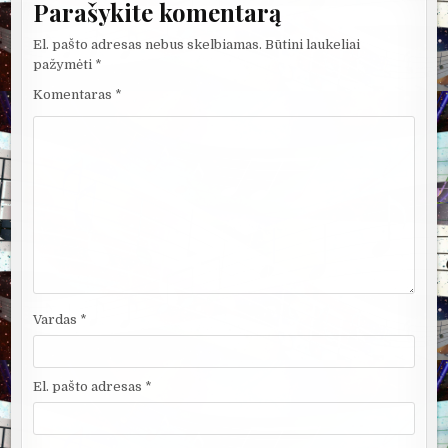
Parašykite komentarą
El. pašto adresas nebus skelbiamas.
Būtini laukeliai
pažymėti
*
Komentaras
*
Vardas
*
El. pašto adresas
*