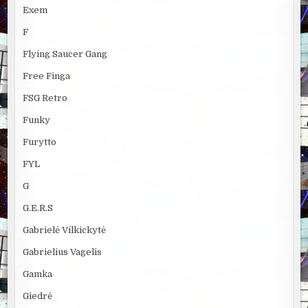
Exem
F
Flying Saucer Gang
Free Finga
FSG Retro
Funky
Furytto
FYL
G
G.E.R.S
Gabrielė Vilkickytė
Gabrielius Vagelis
Gamka
Giedrė