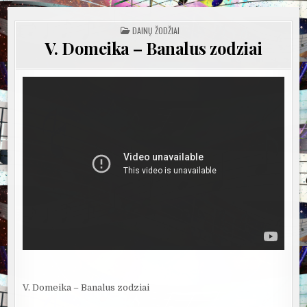
POSTED
DAINŲ ŽODŽIAI
IN
V. Domeika – Banalus zodziai
V. Domeika – Banalus zodziai