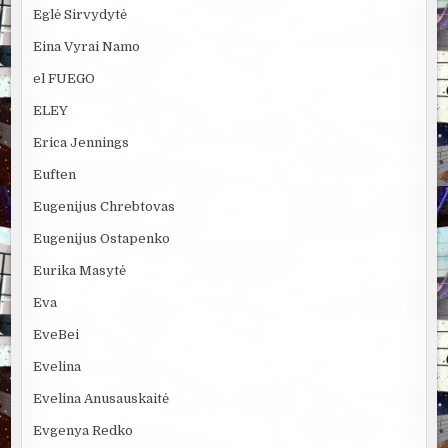
Eglė Sirvydytė
Eina Vyrai Namo
el FUEGO
ELEY
Erica Jennings
Euften
Eugenijus Chrebtovas
Eugenijus Ostapenko
Eurika Masytė
Eva
EveBei
Evelina
Evelina Anusauskaitė
Evgenya Redko