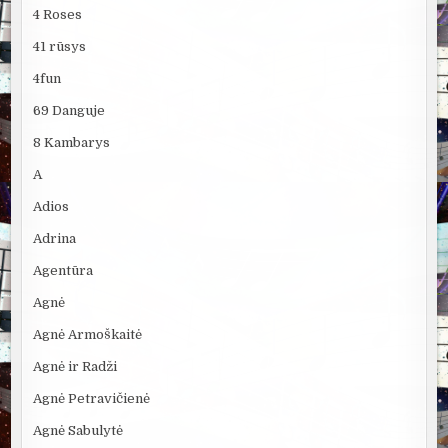
4 Roses
41 rūsys
4fun
69 Danguje
8 Kambarys
A
Adios
Adrina
Agentūra
Agnė
Agnė Armoškaitė
Agnė ir Radži
Agnė Petravičienė
Agnė Sabulytė