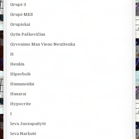
Grupė 3
Grupė MES
Grupiokai
Gytis Paškevičius
Gyvenimo Man Vieno Neužtenka
H
Henkis
Hiperbolė
Humanoidai
Husarai
Hypocrite
I
Ieva Juozapaitytė
Ieva Narkutė