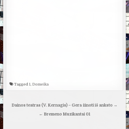
Tagged
1
,
Domeika
Navigacija
Dainos teatras (V. Kernagis) – Gera žinoti iš anksto →
tarp
← Bremeno Muzikantai 01
įrašų