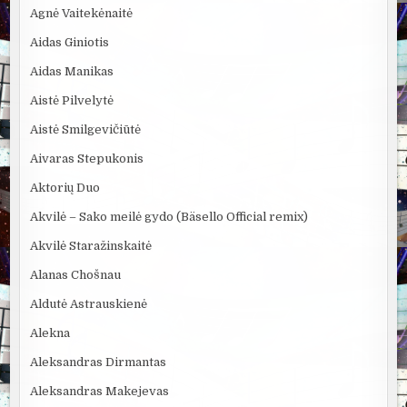
Agnė Vaitekėnaitė
Aidas Giniotis
Aidas Manikas
Aistė Pilvelytė
Aistė Smilgevičiūtė
Aivaras Stepukonis
Aktorių Duo
Akvilė – Sako meilė gydo (Bäsello Official remix)
Akvilė Staražinskaitė
Alanas Chošnau
Aldutė Astrauskienė
Alekna
Aleksandras Dirmantas
Aleksandras Makejevas