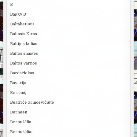
B
Baggy B
Baltalietuvis
Baltasis Kiras
Baltijos kelias
Baltos snaigės
Baltos Varnos
Bardačiokas
Bavarija
Be rėmų
Beatričė Grincevičiūtė
Berneen
Bernužėlia
Bernužėliai