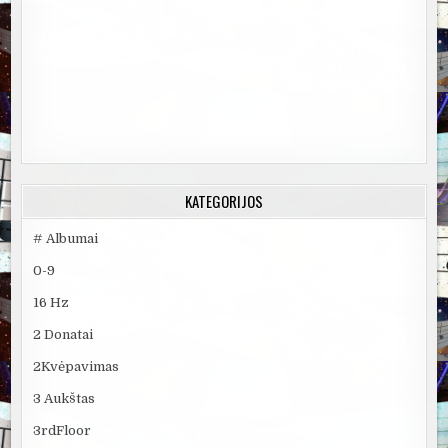
KATEGORIJOS
# Albumai
0-9
16 Hz
2 Donatai
2Kvėpavimas
3 Aukštas
3rdFloor