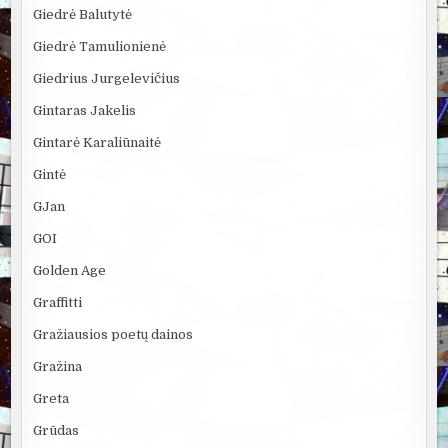
Giedrė Balutytė
Giedrė Tamulionienė
Giedrius Jurgelevičius
Gintaras Jakelis
Gintarė Karaliūnaitė
Gintė
GJan
GOI
Golden Age
Graffitti
Gražiausios poetų dainos
Gražina
Greta
Grūdas