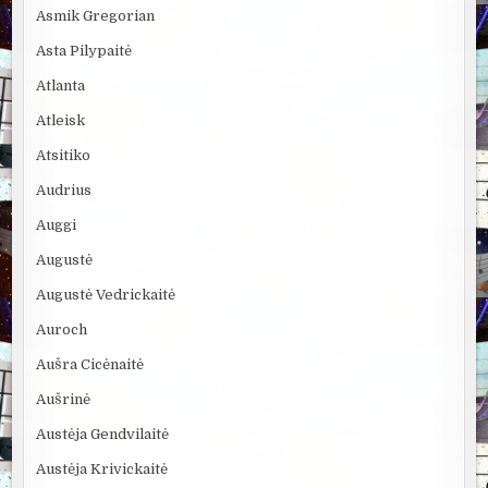
Asmik Gregorian
Asta Pilypaitė
Atlanta
Atleisk
Atsitiko
Audrius
Auggi
Augustė
Augustė Vedrickaitė
Auroch
Aušra Cicėnaitė
Aušrinė
Austėja Gendvilaitė
Austėja Krivickaitė