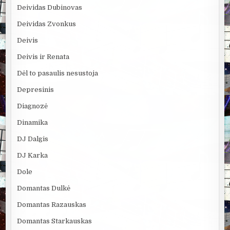
Deividas Dubinovas
Deividas Zvonkus
Deivis
Deivis ir Renata
Dėl to pasaulis nesustoja
Depresinis
Diagnozė
Dinamika
DJ Dalgis
DJ Karka
Dole
Domantas Dulkė
Domantas Razauskas
Domantas Starkauskas