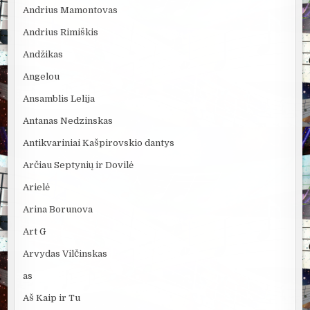
Andrius Mamontovas
Andrius Rimiškis
Andžikas
Angelou
Ansamblis Lelija
Antanas Nedzinskas
Antikvariniai Kašpirovskio dantys
Arčiau Septynių ir Dovilė
Arielė
Arina Borunova
Art G
Arvydas Vilčinskas
as
Aš Kaip ir Tu