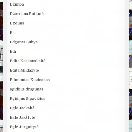
Džimba
Džordana Butkutė
Dzouns
E
Edgaras Lubys
Edi
Edita Krakauskaitė
Edita Mildažytė
Edmundas Kučinskas
egidijus dragunas
Egidijus Sipavičius
Eglė Jackaitė
Eglė Jakštytė
Eglė Jurgaitytė