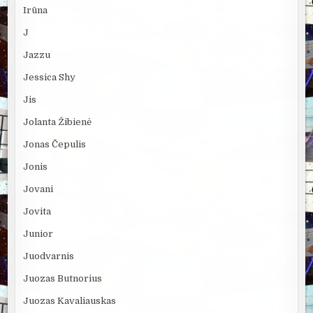
Irūna
J
Jazzu
Jessica Shy
Jis
Jolanta Žibienė
Jonas Čepulis
Jonis
Jovani
Jovita
Junior
Juodvarnis
Juozas Butnorius
Juozas Kavaliauskas