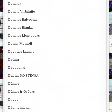
Donalda
Donata Virbilaitė
Donatas Balvočius
Donatas Blanka
Donatas Montvydas
Donny Montell
Dovydas Laukys
Drėma
Drovuoliai
Duetas KO STINGA
Dūmas
Dūmas ir Grūdas
Dyvos
Džentelmenai