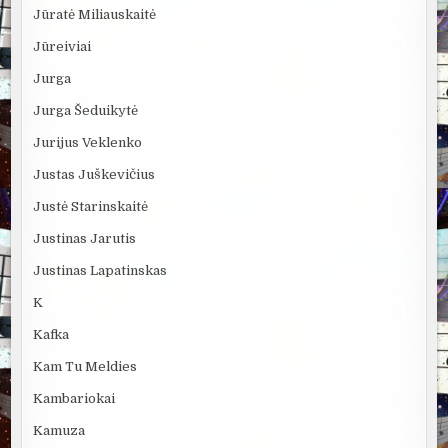
Jūratė Miliauskaitė
Jūreiviai
Jurga
Jurga Šeduikytė
Jurijus Veklenko
Justas Juškevičius
Justė Starinskaitė
Justinas Jarutis
Justinas Lapatinskas
K
Kafka
Kam Tu Meldies
Kambariokai
Kamuza