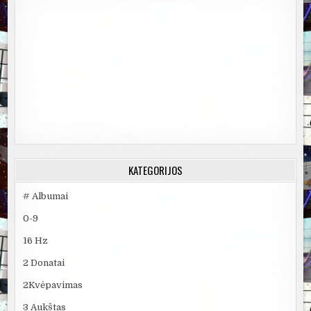
KATEGORIJOS
# Albumai
0-9
16 Hz
2 Donatai
2Kvėpavimas
3 Aukštas