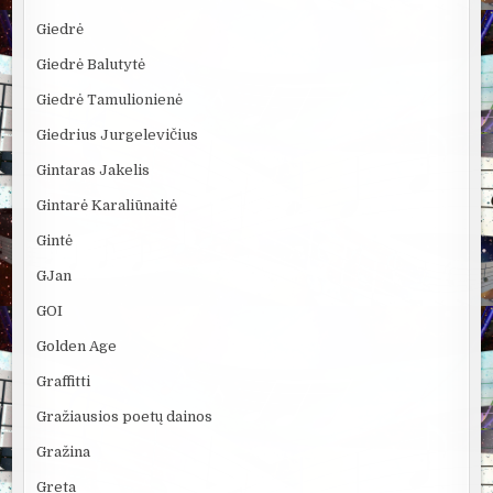
Giedrė
Giedrė Balutytė
Giedrė Tamulionienė
Giedrius Jurgelevičius
Gintaras Jakelis
Gintarė Karaliūnaitė
Gintė
GJan
GOI
Golden Age
Graffitti
Gražiausios poetų dainos
Gražina
Greta