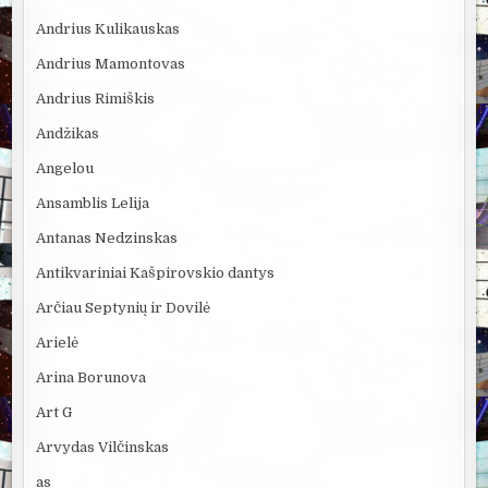
Andrius Kulikauskas
Andrius Mamontovas
Andrius Rimiškis
Andžikas
Angelou
Ansamblis Lelija
Antanas Nedzinskas
Antikvariniai Kašpirovskio dantys
Arčiau Septynių ir Dovilė
Arielė
Arina Borunova
Art G
Arvydas Vilčinskas
as