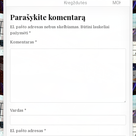
Kregždutės
MOKSLININKAI
Parašykite komentarą
El. pašto adresas nebus skelbiamas.
Būtini laukeliai
pažymėti
*
Komentaras
*
Vardas
*
El. pašto adresas
*