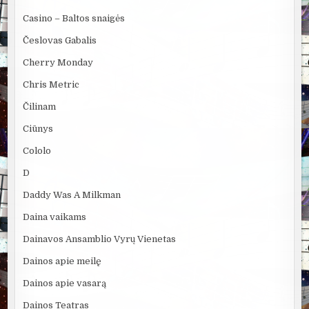
Casino – Baltos snaigės
Česlovas Gabalis
Cherry Monday
Chris Metric
Čilinam
Ciūnys
Cololo
D
Daddy Was A Milkman
Daina vaikams
Dainavos Ansamblio Vyrų Vienetas
Dainos apie meilę
Dainos apie vasarą
Dainos Teatras