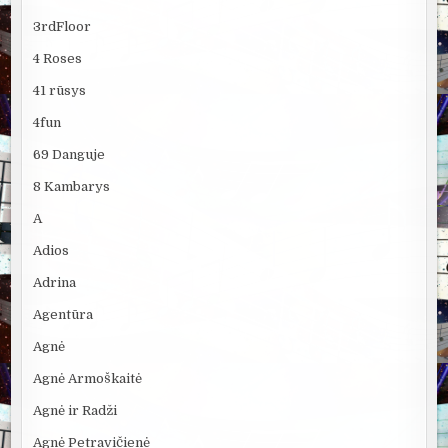
3rdFloor
4 Roses
41 rūsys
4fun
69 Danguje
8 Kambarys
A
Adios
Adrina
Agentūra
Agnė
Agnė Armoškaitė
Agnė ir Radži
Agnė Petravičienė