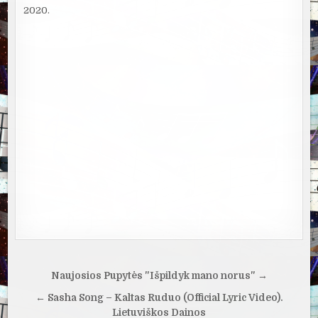
2020.
Navigacija
Naujosios Pupytės "Išpildyk mano norus" →
tarp
← Sasha Song – Kaltas Ruduo (Official Lyric Video).
įrašų
Lietuviškos Dainos