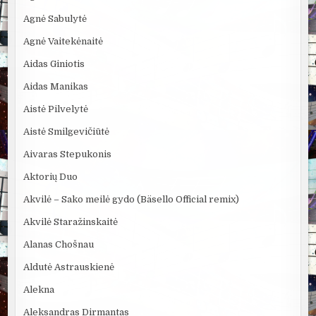
Agnė Sabulytė
Agnė Vaitekėnaitė
Aidas Giniotis
Aidas Manikas
Aistė Pilvelytė
Aistė Smilgevičiūtė
Aivaras Stepukonis
Aktorių Duo
Akvilė – Sako meilė gydo (Bäsello Official remix)
Akvilė Staražinskaitė
Alanas Chošnau
Aldutė Astrauskienė
Alekna
Aleksandras Dirmantas