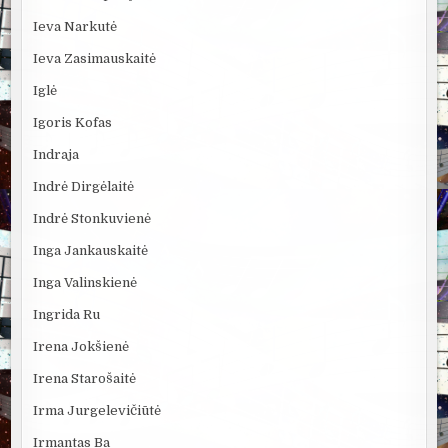
Ieva Narkutė
Ieva Zasimauskaitė
Iglė
Igoris Kofas
Indraja
Indrė Dirgėlaitė
Indrė Stonkuvienė
Inga Jankauskaitė
Inga Valinskienė
Ingrida Ru
Irena Jokšienė
Irena Starošaitė
Irma Jurgelevičiūtė
Irmantas Ba