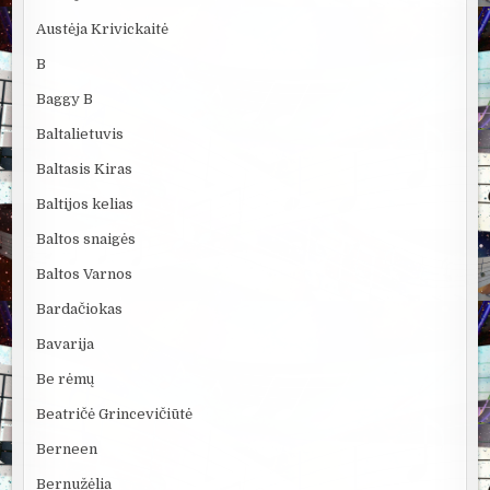
Austėja Krivickaitė
B
Baggy B
Baltalietuvis
Baltasis Kiras
Baltijos kelias
Baltos snaigės
Baltos Varnos
Bardačiokas
Bavarija
Be rėmų
Beatričė Grincevičiūtė
Berneen
Bernužėlia