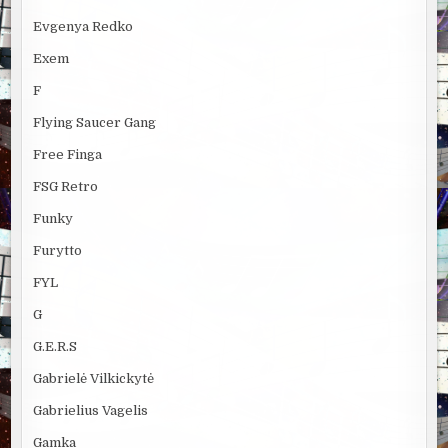
Evgenya Redko
Exem
F
Flying Saucer Gang
Free Finga
FSG Retro
Funky
Furytto
FYL
G
G.E.R.S
Gabrielė Vilkickytė
Gabrielius Vagelis
Gamka