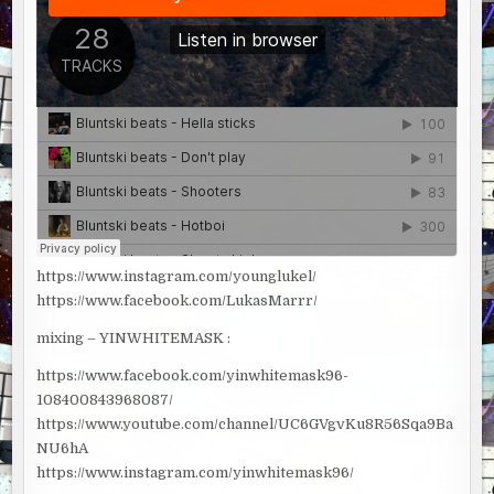
https://www.instagram.com/younglukel/
https://www.facebook.com/LukasMarrr/
mixing – YINWHITEMASK :
https://www.facebook.com/yinwhitemask96-
108400843968087/
https://www.youtube.com/channel/UC6GVgvKu8R56Sqa9Ba
NU6hA
https://www.instagram.com/yinwhitemask96/