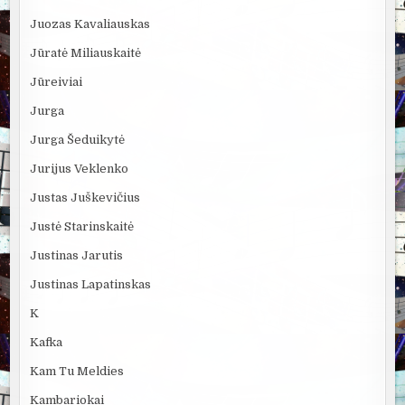
Juozas Kavaliauskas
Jūratė Miliauskaitė
Jūreiviai
Jurga
Jurga Šeduikytė
Jurijus Veklenko
Justas Juškevičius
Justė Starinskaitė
Justinas Jarutis
Justinas Lapatinskas
K
Kafka
Kam Tu Meldies
Kambariokai