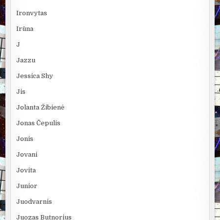
Ironvytas
Irūna
J
Jazzu
Jessica Shy
Jis
Jolanta Žibienė
Jonas Čepulis
Jonis
Jovani
Jovita
Junior
Juodvarnis
Juozas Butnorius