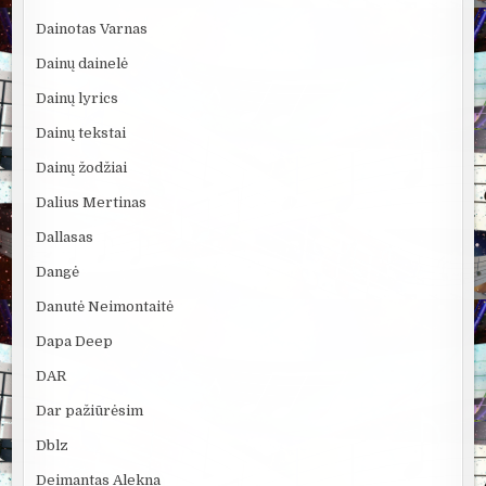
Dainotas Varnas
Dainų dainelė
Dainų lyrics
Dainų tekstai
Dainų žodžiai
Dalius Mertinas
Dallasas
Dangė
Danutė Neimontaitė
Dapa Deep
DAR
Dar pažiūrėsim
Dblz
Deimantas Alekna