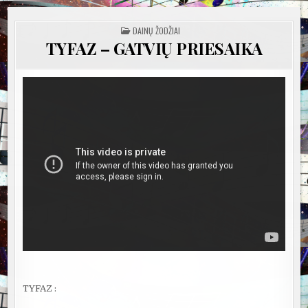
POSTED
DAINŲ ŽODŽIAI
IN
TYFAZ – GATVIŲ PRIESAIKA
TYFAZ :