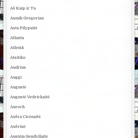
Aš Kaip ir Tu
Asmik Gregorian
Asta Pilypaitė
Atlanta
Atleisk
Atsitiko
Audrius
Auggi
Augustė
Augustė Vedrickaitė
Auroch
Aušra Cicėnaitė
Aušrinė
Austėja Gendvilaitė