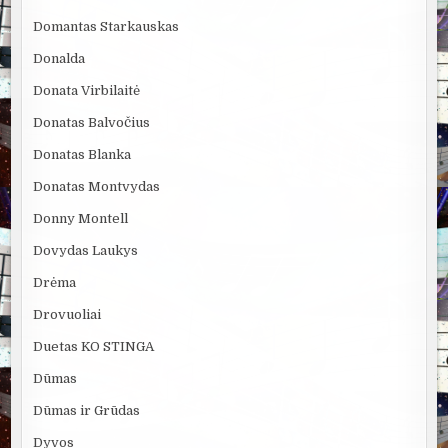
Domantas Starkauskas
Donalda
Donata Virbilaitė
Donatas Balvočius
Donatas Blanka
Donatas Montvydas
Donny Montell
Dovydas Laukys
Drėma
Drovuoliai
Duetas KO STINGA
Dūmas
Dūmas ir Grūdas
Dyvos