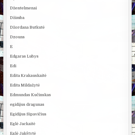
Džentelmenai
Džimba
Džordana Butkutė
Dzouns
E
Edgaras Lubys
Edi
Edita Krakauskaitė
Edita Mildažytė
Edmundas Kučinskas
egidijus dragunas
Egidijus Sipavičius
Eglė Jackaitė
Eglė Jakštytė