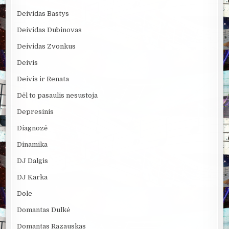
Deividas Bastys
Deividas Dubinovas
Deividas Zvonkus
Deivis
Deivis ir Renata
Dėl to pasaulis nesustoja
Depresinis
Diagnozė
Dinamika
DJ Dalgis
DJ Karka
Dole
Domantas Dulkė
Domantas Razauskas