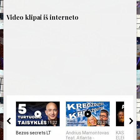
Video klipai iš interneto
11:22
03:21
Bezos secrets LT
Andrius Mamontovas
KAS IŠRAD
feat. Atlanta -
ELEKTRĄ? 