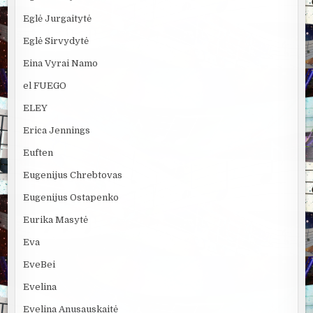
Eglė Jurgaitytė
Eglė Sirvydytė
Eina Vyrai Namo
el FUEGO
ELEY
Erica Jennings
Euften
Eugenijus Chrebtovas
Eugenijus Ostapenko
Eurika Masytė
Eva
EveBei
Evelina
Evelina Anusauskaitė