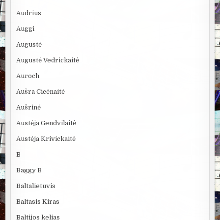
Audrius
Auggi
Augustė
Augustė Vedrickaitė
Auroch
Aušra Cicėnaitė
Aušrinė
Austėja Gendvilaitė
Austėja Krivickaitė
B
Baggy B
Baltalietuvis
Baltasis Kiras
Baltijos kelias