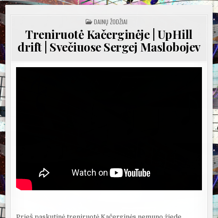
POSTED
DAINŲ ŽODŽIAI
IN
Treniruotė Kačerginėje | UpHill
drift | Svečiuose Sergej Maslobojev
Prieš paskutinė treniruotė Kačerginės nemuno žiede.