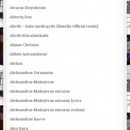
Aivaras Stepukonis
Aktorių Duo
Akvilė – Sako meilė gydo (Bäsello Official remix)
Akvilė Staražinskaitė
Alanas Chošnau
Aldutė Astrauskienė
Alekna
Aleksandras Dirmantas
Aleksandras Makejevas
Aleksandras Makejevas mirazas
Aleksandras Makejevas mirazas lyrics
Aleksandras Makejevas mirazas zodziai
Aleksandras Ravve
Alex Guru