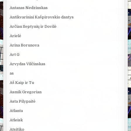
Antanas Nedzinskas
Antikvariniai Kašpirovskio dantys
Arčiau Septynių ir Dovilė
Arielė
Arina Borunova
Art G
Arvydas Vilčinskas
as
Aš Kaip ir Tu
Asmik Gregorian
Asta Pilypaitė
Atlanta
Atleisk
Atsitiko