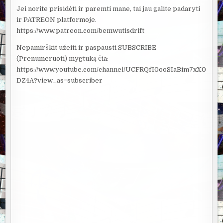
Jei norite prisidėti ir paremti mane, tai jau galite padaryti
ir PATREON platformoje.
https://www.patreon.com/bemwutisdrift
Nepamirškit užeiti ir paspausti SUBSCRIBE
(Prenumeruoti) mygtuką čia:
https://www.youtube.com/channel/UCFRQfI0ooSIaBim7xX0
DZ4A?view_as=subscriber