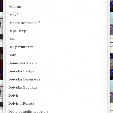
Dallasas
Dangė
Danutė Neimontaitė
Dapa Deep
DAR
Dar pažiūrėsim
Dblz
Deimantas Alekna
Deividas Bastys
Deividas Dubinovas
Deividas Zvonkus
Deivis
Deivis ir Renata
Dėl to pasaulis nesustoja