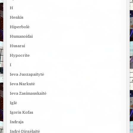
H
Henkis
Hiperbolė
Humanoidai
Husarai
Hypocrite
I
Ieva Juozapaitytė
Ieva Narkutė
Ieva Zasimauskaitė
Iglė
Igoris Kofas
Indraja
Indrė Dirgėlaitė