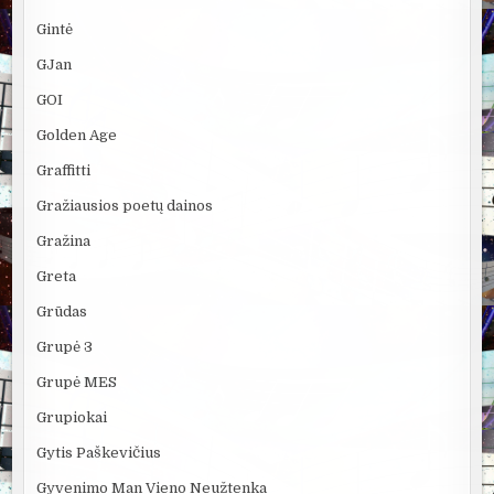
Gintė
GJan
GOI
Golden Age
Graffitti
Gražiausios poetų dainos
Gražina
Greta
Grūdas
Grupė 3
Grupė MES
Grupiokai
Gytis Paškevičius
Gyvenimo Man Vieno Neužtenka