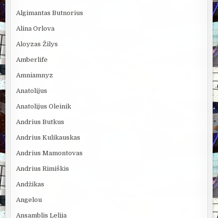
Algimantas Butnorius
Alina Orlova
Aloyzas Žilys
Amberlife
Amniamnyz
Anatolijus
Anatolijus Oleinik
Andrius Butkus
Andrius Kulikauskas
Andrius Mamontovas
Andrius Rimiškis
Andžikas
Angelou
Ansamblis Lelija