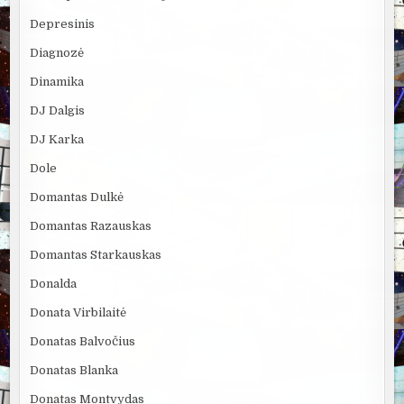
Depresinis
Diagnozė
Dinamika
DJ Dalgis
DJ Karka
Dole
Domantas Dulkė
Domantas Razauskas
Domantas Starkauskas
Donalda
Donata Virbilaitė
Donatas Balvočius
Donatas Blanka
Donatas Montvydas