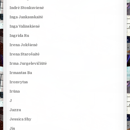
Indrė Stonkuvienė
Inga Jankauskaitė
Inga Valinskienė
Ingrida Ru
Irena Jokšienė
Irena Starošaitė
Irma Jurgelevičiūtė
Irmantas Ba
Ironvytas
Irūna
J
Jazzu
Jessica Shy
Jis