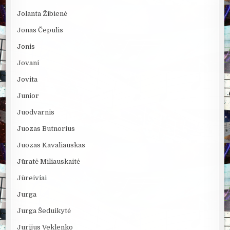
Jolanta Žibienė
Jonas Čepulis
Jonis
Jovani
Jovita
Junior
Juodvarnis
Juozas Butnorius
Juozas Kavaliauskas
Jūratė Miliauskaitė
Jūreiviai
Jurga
Jurga Šeduikytė
Jurijus Veklenko