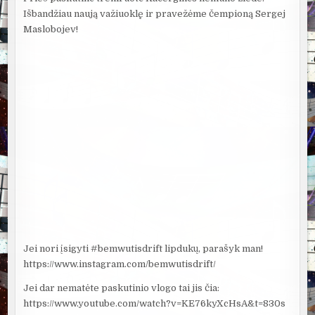
Išbandžiau naują važiuoklę ir pravežėme čempioną Sergej
Maslobojev!
Jei nori įsigyti #bemwutisdrift lipdukų, parašyk man!
https://www.instagram.com/bemwutisdrift/
Jei dar nematėte paskutinio vlogo tai jis čia:
https://www.youtube.com/watch?v=KE76kyXcHsA&t=830s