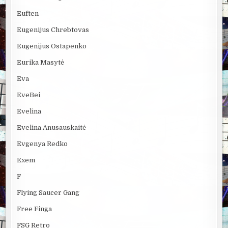
Euften
Eugenijus Chrebtovas
Eugenijus Ostapenko
Eurika Masytė
Eva
EveBei
Evelina
Evelina Anusauskaitė
Evgenya Redko
Exem
F
Flying Saucer Gang
Free Finga
FSG Retro