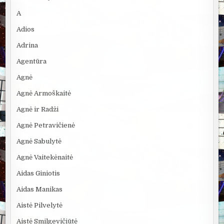
A
Adios
Adrina
Agentūra
Agnė
Agnė Armoškaitė
Agnė ir Radži
Agnė Petravičienė
Agnė Sabulytė
Agnė Vaitekėnaitė
Aidas Giniotis
Aidas Manikas
Aistė Pilvelytė
Aistė Smilgevičiūtė