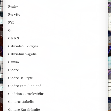
Funky
Furytto
FYL
G
G.E.R.S
Gabrielė Vilkickytė
Gabrielius Vagelis
Gamka
Giedrė
Giedrė Balutytė
Giedrė Tamulionienė
Giedrius Jurgelevičius
Gintaras Jakelis
Gintarė Karaliūnaitė