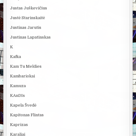
Justas Juškevičius
Justė Starinskaitė
Justinas Jarutis
Justinas Lapatinskas
K
Kafka
Kam Tu Meldies
Kambariokai
Kamuza
KAnDIs
Kapela Švedė
Kapitonas Flintas
Kaprizas
Karaliai