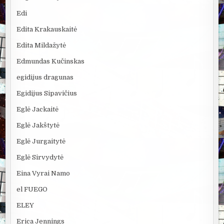
Edi
Edita Krakauskaitė
Edita Mildažytė
Edmundas Kučinskas
egidijus dragunas
Egidijus Sipavičius
Eglė Jackaitė
Eglė Jakštytė
Eglė Jurgaitytė
Eglė Sirvydytė
Eina Vyrai Namo
el FUEGO
ELEY
Erica Jennings