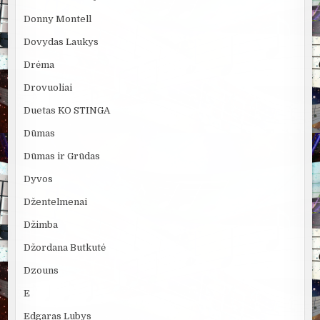
Donny Montell
Dovydas Laukys
Drėma
Drovuoliai
Duetas KO STINGA
Dūmas
Dūmas ir Grūdas
Dyvos
Džentelmenai
Džimba
Džordana Butkutė
Dzouns
E
Edgaras Lubys