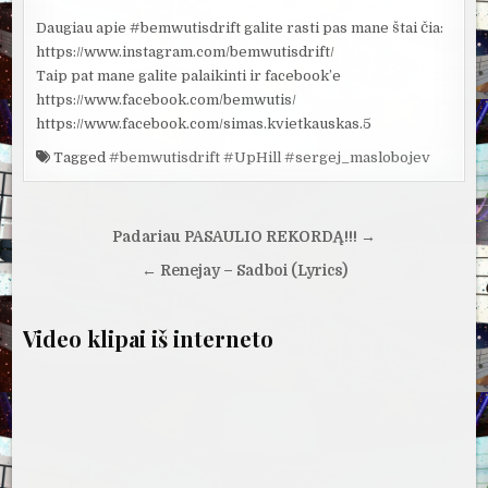
Daugiau apie #bemwutisdrift galite rasti pas mane štai čia:
https://www.instagram.com/bemwutisdrift/
Taip pat mane galite palaikinti ir facebook’e
https://www.facebook.com/bemwutis/
https://www.facebook.com/simas.kvietkauskas.5
Tagged
#bemwutisdrift #UpHill #sergej_maslobojev
Navigacija
Padariau PASAULIO REKORDĄ!!! →
tarp
← Renejay – Sadboi (Lyrics)
įrašų
Video klipai iš interneto