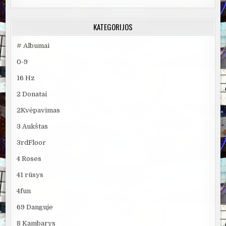
KATEGORIJOS
# Albumai
0-9
16 Hz
2 Donatai
2Kvėpavimas
3 Aukštas
3rdFloor
4 Roses
41 rūsys
4fun
69 Danguje
8 Kambarys