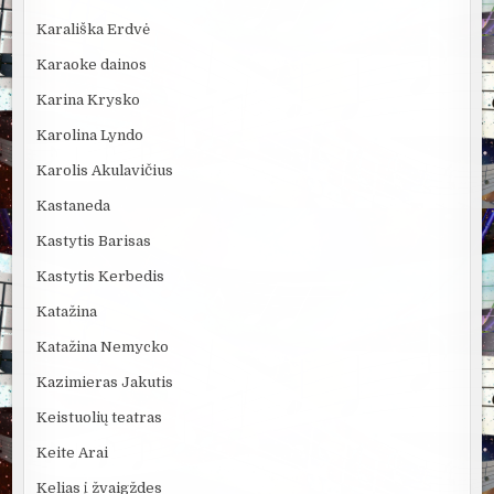
Karališka Erdvė
Karaoke dainos
Karina Krysko
Karolina Lyndo
Karolis Akulavičius
Kastaneda
Kastytis Barisas
Kastytis Kerbedis
Katažina
Katažina Nemycko
Kazimieras Jakutis
Keistuolių teatras
Keite Arai
Kelias į žvaigždes