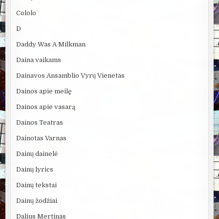
Cololo
D
Daddy Was A Milkman
Daina vaikams
Dainavos Ansamblio Vyrų Vienetas
Dainos apie meilę
Dainos apie vasarą
Dainos Teatras
Dainotas Varnas
Dainų dainelė
Dainų lyrics
Dainų tekstai
Dainų žodžiai
Dalius Mertinas