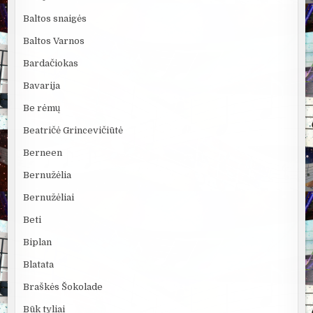
Baltos snaigės
Baltos Varnos
Bardačiokas
Bavarija
Be rėmų
Beatričė Grincevičiūtė
Berneen
Bernužėlia
Bernužėliai
Beti
Biplan
Blatata
Braškės Šokolade
Būk tyliai