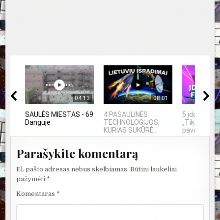
04:13
08:01
SAULĖS MIESTAS - 69
4 PASAULINĖS
5 įdomūs fa
Danguje
TECHNOLOGIJOS,
„TikTok“: ką
KURIAS SUKŪRĖ...
pavadinimas 
Parašykite komentarą
El. pašto adresas nebus skelbiamas.
Būtini laukeliai
pažymėti
*
Komentaras
*