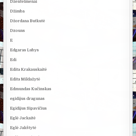
Džentelmenai
Džimba
Džordana Butkutė
Dzouns
E
Edgaras Lubys
Edi
Edita Krakauskaitė
Edita Mildažytė
Edmundas Kučinskas
egidijus dragunas
Egidijus Sipavičius
Eglė Jackaitė
Eglė Jakštytė