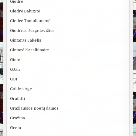
Giedrė
Giedrė Balutytė
Giedrė Tamulionienė
Giedrius Jurgelevičius
Gintaras Jakelis
Gintarė Karaliūnaitė
Gintė
GJan
GOI
Golden Age
Graffitti
Gražiausios poetų dainos
Gražina
Greta