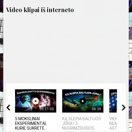
Video klipai iš interneto
11:00
06:39
5 MOKSLINIAI
KĄ SLEPIA BALTIJOS
VIENINTELIS
EKSPERIMENTAI,
JŪRA? 5
KILMĖS NA
KURIE SUKRĖTĖ...
NUGRIMZDUSIOS...
ASTRONAU