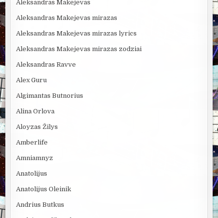
Aleksandras Makejevas
Aleksandras Makejevas mirazas
Aleksandras Makejevas mirazas lyrics
Aleksandras Makejevas mirazas zodziai
Aleksandras Ravve
Alex Guru
Algimantas Butnorius
Alina Orlova
Aloyzas Žilys
Amberlife
Amniamnyz
Anatolijus
Anatolijus Oleinik
Andrius Butkus