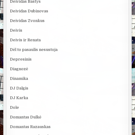
Deividas Bastys
Deividas Dubinovas
Deividas Zvonkus
Deivis
Deivis ir Renata
Dėl to pasaulis nesustoja
Depresinis
Diagnozė
Dinamika
DJ Dalgis
DJ Karka
Dole
Domantas Dulkė
Domantas Razauskas