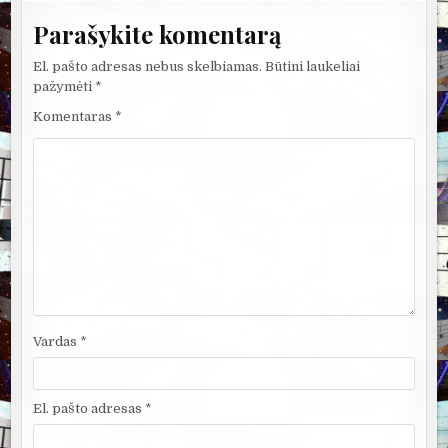
Parašykite komentarą
El. pašto adresas nebus skelbiamas.
Būtini laukeliai
pažymėti
*
Komentaras
*
Vardas
*
El. pašto adresas
*