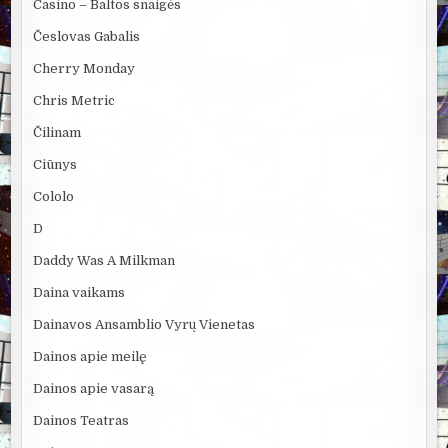
Casino – Baltos snaigės
Česlovas Gabalis
Cherry Monday
Chris Metric
Čilinam
Ciūnys
Cololo
D
Daddy Was A Milkman
Daina vaikams
Dainavos Ansamblio Vyrų Vienetas
Dainos apie meilę
Dainos apie vasarą
Dainos Teatras