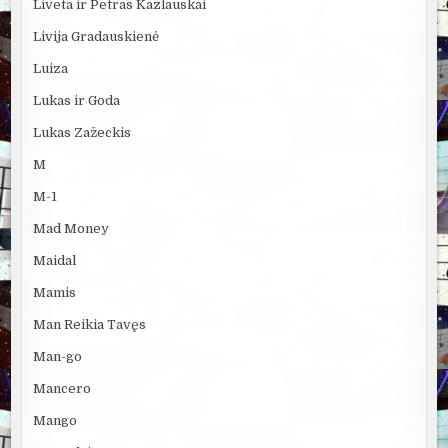
Liveta ir Petras Kazlauskai
Livija Gradauskienė
Luiza
Lukas ir Goda
Lukas Zažeckis
M
M-1
Mad Money
Maidal
Mamis
Man Reikia Tavęs
Man-go
Mancero
Mango