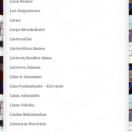
Leon Somov
Les Stagnateurs
Liepa
Liepa Mondeikaitė
Lietuvaičiai
Lietuviškos dainos
Lietuvių liaudies daina
Lietuvos himnas
Lilas ir Innomine
Lina Paulauskaitė – Klovienė
Linas Adomaitis
Linas Valeika
Liudas Mikalauskas
Liutauras Navickas