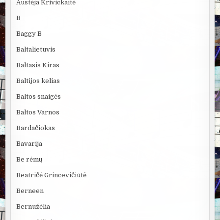
Austėja Krivickaitė
B
Baggy B
Baltalietuvis
Baltasis Kiras
Baltijos kelias
Baltos snaigės
Baltos Varnos
Bardačiokas
Bavarija
Be rėmų
Beatričė Grincevičiūtė
Berneen
Bernužėlia