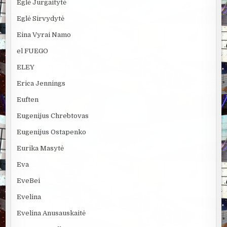
Eglė Jurgaitytė
Eglė Sirvydytė
Eina Vyrai Namo
el FUEGO
ELEY
Erica Jennings
Euften
Eugenijus Chrebtovas
Eugenijus Ostapenko
Eurika Masytė
Eva
EveBei
Evelina
Evelina Anusauskaitė