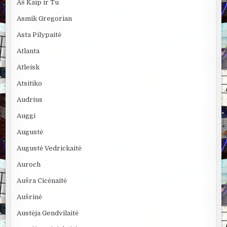
Aš Kaip ir Tu
Asmik Gregorian
Asta Pilypaitė
Atlanta
Atleisk
Atsitiko
Audrius
Auggi
Augustė
Augustė Vedrickaitė
Auroch
Aušra Cicėnaitė
Aušrinė
Austėja Gendvilaitė