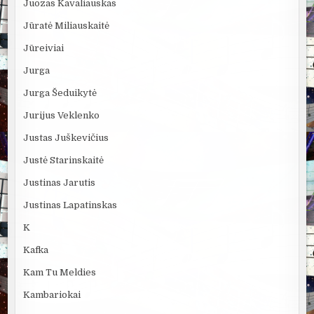
Juozas Kavaliauskas
Jūratė Miliauskaitė
Jūreiviai
Jurga
Jurga Šeduikytė
Jurijus Veklenko
Justas Juškevičius
Justė Starinskaitė
Justinas Jarutis
Justinas Lapatinskas
K
Kafka
Kam Tu Meldies
Kambariokai