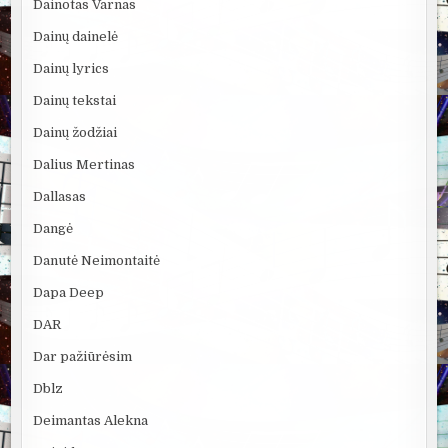
Dainotas Varnas
Dainų dainelė
Dainų lyrics
Dainų tekstai
Dainų žodžiai
Dalius Mertinas
Dallasas
Dangė
Danutė Neimontaitė
Dapa Deep
DAR
Dar pažiūrėsim
Dblz
Deimantas Alekna