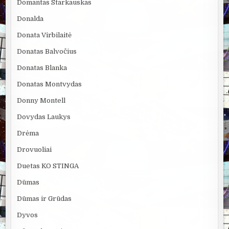
Domantas Starkauskas
Donalda
Donata Virbilaitė
Donatas Balvočius
Donatas Blanka
Donatas Montvydas
Donny Montell
Dovydas Laukys
Drėma
Drovuoliai
Duetas KO STINGA
Dūmas
Dūmas ir Grūdas
Dyvos