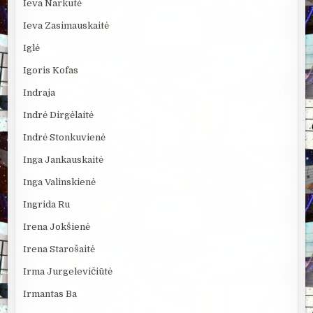
Ieva Narkutė
Ieva Zasimauskaitė
Iglė
Igoris Kofas
Indraja
Indrė Dirgėlaitė
Indrė Stonkuvienė
Inga Jankauskaitė
Inga Valinskienė
Ingrida Ru
Irena Jokšienė
Irena Starošaitė
Irma Jurgelevičiūtė
Irmantas Ba