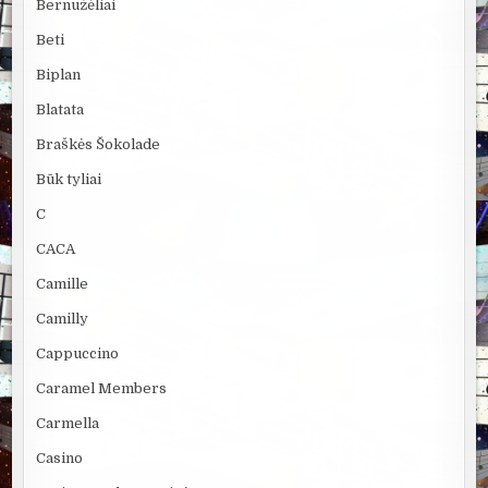
Bernužėliai
Beti
Biplan
Blatata
Braškės Šokolade
Būk tyliai
C
CACA
Camille
Camilly
Cappuccino
Caramel Members
Carmella
Casino