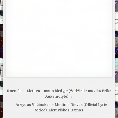
Navigacija
Kornelia – Lietuva – mano širdyje (žodžiai ir muzika Erika
tarp
Aukstuolyte) →
įrašų
← Arvydas Vilčinskas – Medinis Dievas (Official Lyric
Video). Lietuviškos Dainos