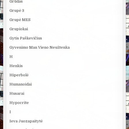
Grūdas
Grupė 3
Grupė MES
Grupiokai
Gytis Paškevičius
Gyvenimo Man Vieno Neužtenka
H
Henkis
Hiperbolė
Humanoidai
Husarai
Hypocrite
I
Ieva Juozapaitytė