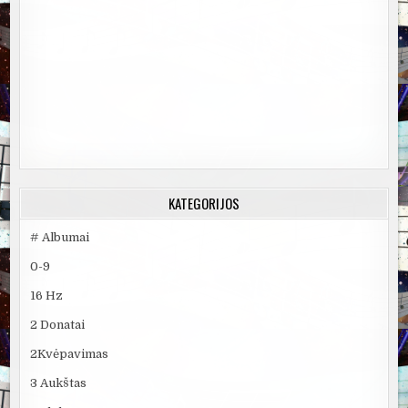
KATEGORIJOS
# Albumai
0-9
16 Hz
2 Donatai
2Kvėpavimas
3 Aukštas