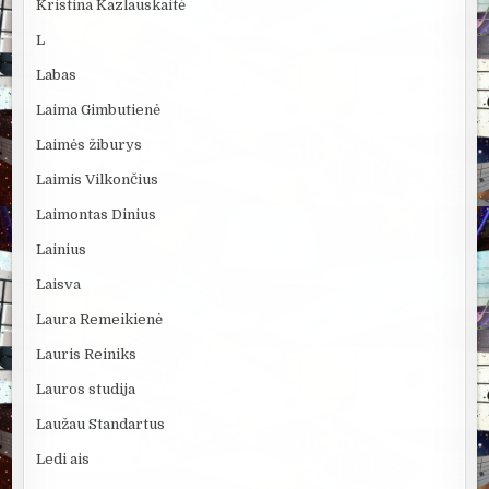
Kristina Kazlauskaitė
L
Labas
Laima Gimbutienė
Laimės žiburys
Laimis Vilkončius
Laimontas Dinius
Lainius
Laisva
Laura Remeikienė
Lauris Reiniks
Lauros studija
Laužau Standartus
Ledi ais