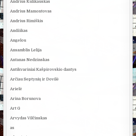
Andrius Kulikauskas
Andrius Mamontovas
Andrius Rimiškis
Andžikas
Angelou
Ansamblis Lelija
Antanas Nedzinskas
Antikvariniai Kašpirovskio dantys
Arčiau Septynių ir Dovilė
Arielė
Arina Borunova
Art G
Arvydas Vilčinskas
as