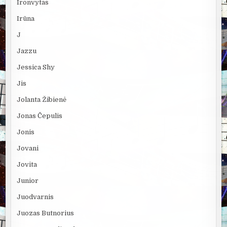
Ironvytas
Irūna
J
Jazzu
Jessica Shy
Jis
Jolanta Žibienė
Jonas Čepulis
Jonis
Jovani
Jovita
Junior
Juodvarnis
Juozas Butnorius