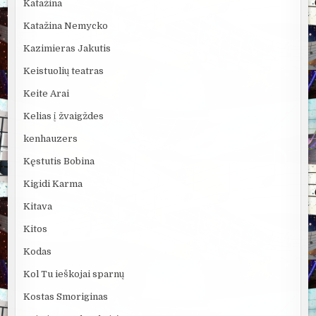
Katažina
Katažina Nemycko
Kazimieras Jakutis
Keistuolių teatras
Keite Arai
Kelias į žvaigždes
kenhauzers
Kęstutis Bobina
Kigidi Karma
Kitava
Kitos
Kodas
Kol Tu ieškojai sparnų
Kostas Smoriginas