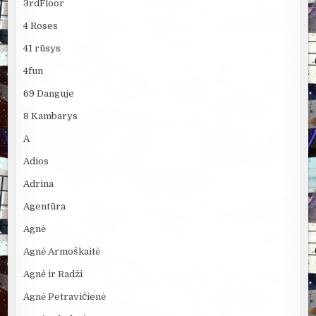
3rdFloor
4 Roses
41 rūsys
4fun
69 Danguje
8 Kambarys
A
Adios
Adrina
Agentūra
Agnė
Agnė Armoškaitė
Agnė ir Radži
Agnė Petravičienė