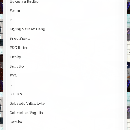
Evgenya Redko
Exem
F
Flying Saucer Gang
Free Finga
FSG Retro
Funky
Furytto
FYL
G
G.E.R.S
Gabrielė Vilkickytė
Gabrielius Vagelis
Gamka