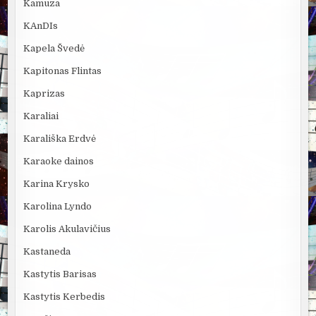
Kamuza
KAnDIs
Kapela Švedė
Kapitonas Flintas
Kaprizas
Karaliai
Karališka Erdvė
Karaoke dainos
Karina Krysko
Karolina Lyndo
Karolis Akulavičius
Kastaneda
Kastytis Barisas
Kastytis Kerbedis