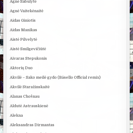
Agnė Sabulytė
Agnė Vaitekėnaitė
Aidas Giniotis
Aidas Manikas
Aistė Pilvelytė
Aistė Smilgevičiūtė
Aivaras Stepukonis
Aktorių Duo
Akvilė – Sako meilė gydo (Bäsello Official remix)
Akvilė Staražinskaitė
Alanas Chošnau
Aldutė Astrauskienė
Alekna
Aleksandras Dirmantas