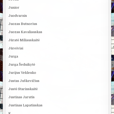
Junior
Juodvarnis
Juozas Butnorius
Juozas Kavaliauskas
Jūratė Miliauskaitė
Jūreiviai
Jurga
Jurga Šeduikytė
Jurijus Veklenko
Justas Juškevičius
Justė Starinskaitė
Justinas Jarutis
Justinas Lapatinskas
K