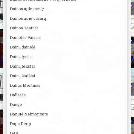
Dainos apie meilę
Dainos apie vasarą
Dainos Teatras
Dainotas Varnas
Dainų dainelė
Dainų lyrics
Dainų tekstai
Dainų žodžiai
Dalius Mertinas
Dallasas
Dangė
Danutė Neimontaitė
Dapa Deep
DAR