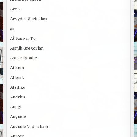
Art G
Arvydas Vilčinskas
as
Aš Kaip ir Tu
Asmik Gregorian
Asta Pilypaitė
Atlanta
Atleisk
Atsitiko
Audrius
Auggi
Augustė
Augustė Vedrickaitė
Auroch