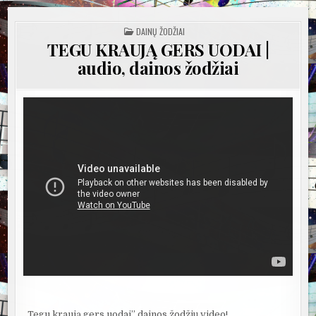
POSTED
DAINŲ ŽODŽIAI
IN
TEGU KRAUJĄ GERS UODAI |
audio, dainos žodžiai
„Tegu kraują gers uodai” dainos žodžių video!