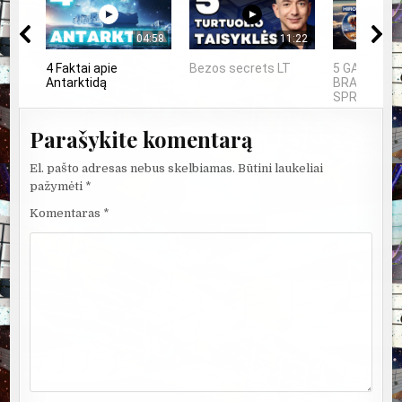
04:58
11:22
4 Faktai apie
Bezos secrets LT
5 GALINGIAU
Antarktidą
BRANDUOLIN
SPROGIMAI..
Parašykite komentarą
El. pašto adresas nebus skelbiamas.
Būtini laukeliai
pažymėti
*
Komentaras
*