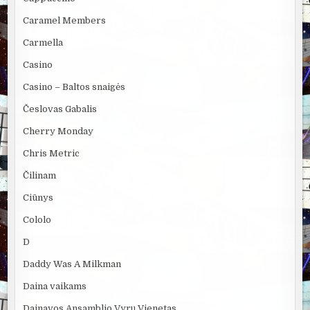
Caramel Members
Carmella
Casino
Casino – Baltos snaigės
Česlovas Gabalis
Cherry Monday
Chris Metric
Čilinam
Ciūnys
Cololo
D
Daddy Was A Milkman
Daina vaikams
Dainavos Ansamblio Vyrų Vienetas