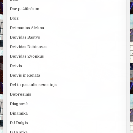
Dar pažiūrėsim
Dblz
Deimantas Alekna
Deividas Bastys
Deividas Dubinovas
Deividas Zvonkus
Deivis
Deivis ir Renata
Dėl to pasaulis nesustoja
Depresinis
Diagnozė
Dinamika
DJ Dalgis
DJ Karka