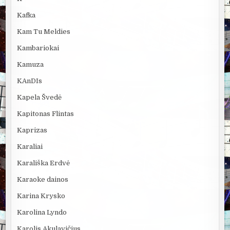
Kafka
Kam Tu Meldies
Kambariokai
Kamuza
KAnDIs
Kapela Švedė
Kapitonas Flintas
Kaprizas
Karaliai
Karališka Erdvė
Karaoke dainos
Karina Krysko
Karolina Lyndo
Karolis Akulavičius