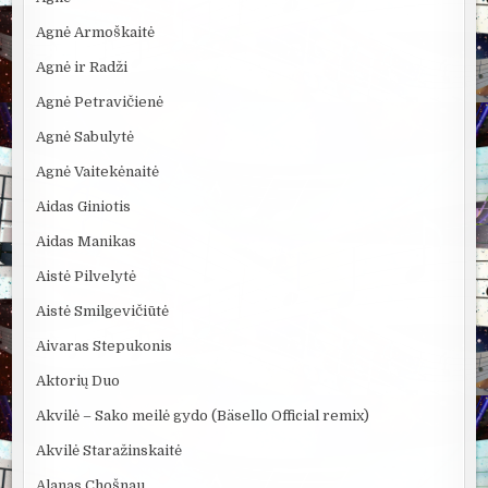
Agnė Armoškaitė
Agnė ir Radži
Agnė Petravičienė
Agnė Sabulytė
Agnė Vaitekėnaitė
Aidas Giniotis
Aidas Manikas
Aistė Pilvelytė
Aistė Smilgevičiūtė
Aivaras Stepukonis
Aktorių Duo
Akvilė – Sako meilė gydo (Bäsello Official remix)
Akvilė Staražinskaitė
Alanas Chošnau