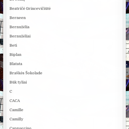
Beatričė Grincevičiūtė
Berneen
Bernužėlia
Bernužėliai
Beti
Biplan
Blatata
Braškės Šokolade
Būk tyliai
C
CACA
Camille
Camilly
Cappuccino