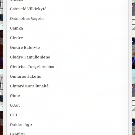
Gabrielė Vilkickytė
Gabrielius Vagelis
Gamka
Giedrė
Giedrė Balutytė
Giedrė Tamulionienė
Giedrius Jurgelevičius
Gintaras Jakelis
Gintarė Karaliūnaitė
Gintė
GJan
GOI
Golden Age
Graffitti