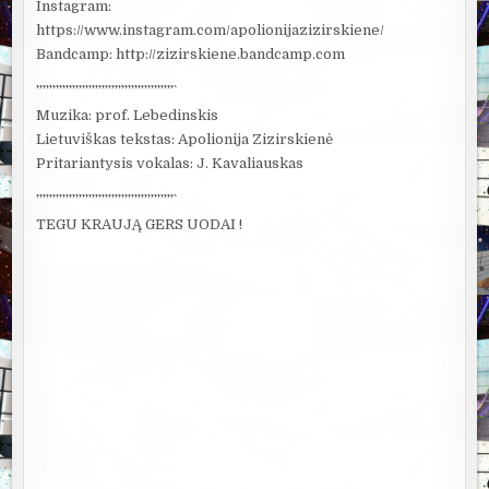
Instagram:
https://www.instagram.com/apolionijazizirskiene/
Bandcamp: http://zizirskiene.bandcamp.com
`’`’`’`’`’`’`’`’`’`’`’`’`’`’`’`’`’`’`’`’`’`’`’`’`’`’`’`’`’`’`’`’`’`’`’`’`’`’`’`’`’`’`
Muzika: prof. Lebedinskis
Lietuviškas tekstas: Apolionija Zizirskienė
Pritariantysis vokalas: J. Kavaliauskas
`’`’`’`’`’`’`’`’`’`’`’`’`’`’`’`’`’`’`’`’`’`’`’`’`’`’`’`’`’`’`’`’`’`’`’`’`’`’`’`’`’`’`
TEGU KRAUJĄ GERS UODAI !