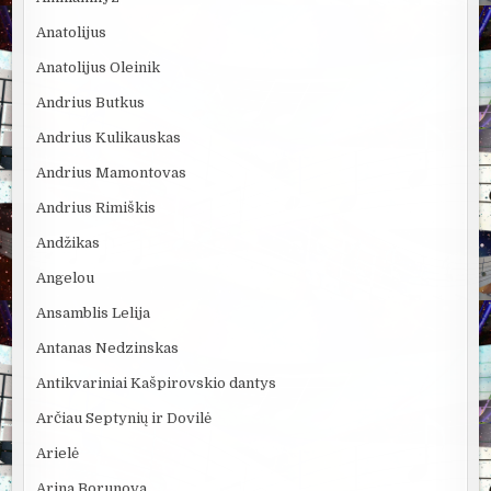
Anatolijus
Anatolijus Oleinik
Andrius Butkus
Andrius Kulikauskas
Andrius Mamontovas
Andrius Rimiškis
Andžikas
Angelou
Ansamblis Lelija
Antanas Nedzinskas
Antikvariniai Kašpirovskio dantys
Arčiau Septynių ir Dovilė
Arielė
Arina Borunova