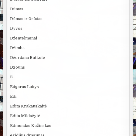
Dūmas
Dūmas ir Grūdas
Dyvos
Džentelmenai
Džimba
Džordana Butkutė
Dzouns
E
Edgaras Lubys
Edi
Edita Krakauskaitė
Edita Mildažytė
Edmundas Kučinskas
egidijus dragunas