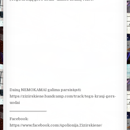
Dainą NEMOKAMAI galima parsisiųsti:
https://zizirskiene.bandcamp.com/track/tegu-krauj-gers-
uodai
`’`’`’`’`’`’`’`’`’`’`’`’`’`’`’`’`’`’`’`’`’`’`’`’`’`’`’`’`’`’`’`’`’`’`’`’`’`’`’`’`’`’`
Facebook:
https://www.facebook.com/Apolionija.Zizirskiene/