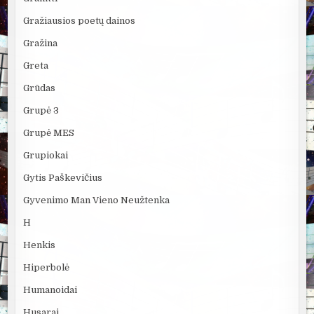
Gražiausios poetų dainos
Gražina
Greta
Grūdas
Grupė 3
Grupė MES
Grupiokai
Gytis Paškevičius
Gyvenimo Man Vieno Neužtenka
H
Henkis
Hiperbolė
Humanoidai
Husarai