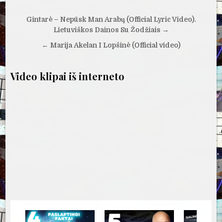
Navigacija
Gintarė – Nepūsk Man Arabų (Official Lyric Video).
tarp
Lietuviškos Dainos Su Žodžiais →
įrašų
← Marija Akelan I Lopšinė (Official video)
Video klipai iš interneto