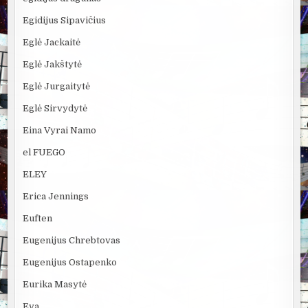
Egidijus Sipavičius
Eglė Jackaitė
Eglė Jakštytė
Eglė Jurgaitytė
Eglė Sirvydytė
Eina Vyrai Namo
el FUEGO
ELEY
Erica Jennings
Euften
Eugenijus Chrebtovas
Eugenijus Ostapenko
Eurika Masytė
Eva