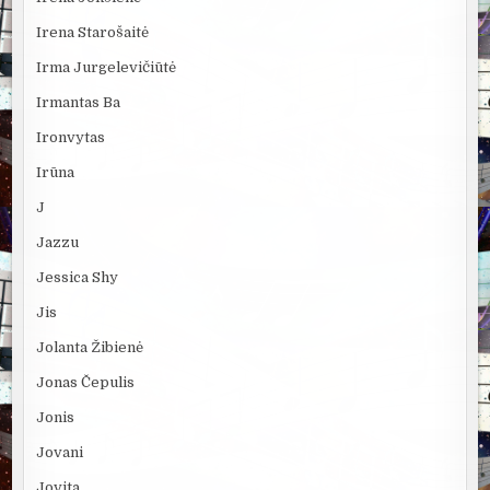
Irena Starošaitė
Irma Jurgelevičiūtė
Irmantas Ba
Ironvytas
Irūna
J
Jazzu
Jessica Shy
Jis
Jolanta Žibienė
Jonas Čepulis
Jonis
Jovani
Jovita