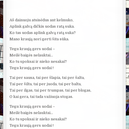
Aš dainuoju atsisėdus ant kelmuko,
Aplink galvą dičkis uodas ratą suka.
Ko tas uodas aplink galvą ratą suka?
Mano kraują nori gerti šita sūka.
Tegu kraują gers uodai –
Meilė baigės nelauktai…
Ko tu spoksai ir nieko nesakai?
Tegu kraują gers uodai !
Tai per sausa, tai per šlapia, tai per šalta,
Tai per šilta, tai per juoda, tai per balta,
Tai per ilgas, tai per trumpas, tai per blogas,
O kai gera, tai tada važiuoja stogas.
Tegu kraują gers uodai –
Meilė baigės nelauktai…
Ko tu spoksai ir nieko nesakai?
Tegu kraują gers uodai !