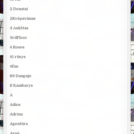
2 Donatai
2Kvėpavimas
3 Aukštas
3rdFloor
4 Roses
41 rūsys
4fun
69 Danguje
8 Kambarys
A
Adios
Adrina
Agentūra
Agnė