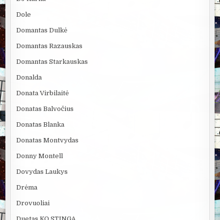
Dole
Domantas Dulkė
Domantas Razauskas
Domantas Starkauskas
Donalda
Donata Virbilaitė
Donatas Balvočius
Donatas Blanka
Donatas Montvydas
Donny Montell
Dovydas Laukys
Drėma
Drovuoliai
Duetas KO STINGA