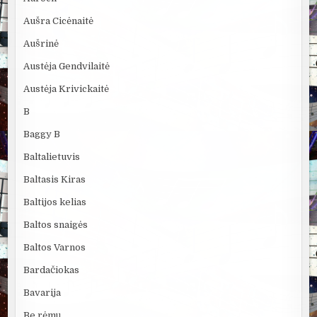
Aušra Cicėnaitė
Aušrinė
Austėja Gendvilaitė
Austėja Krivickaitė
B
Baggy B
Baltalietuvis
Baltasis Kiras
Baltijos kelias
Baltos snaigės
Baltos Varnos
Bardačiokas
Bavarija
Be rėmų