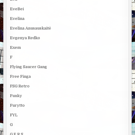
EveBei
Evelina
Evelina Anusauskaitė
Evgenya Redko
Exem
F
Flying Saucer Gang
Free Finga
FSG Retro
Funky
Furytto
FYL
G
G.E.R.S