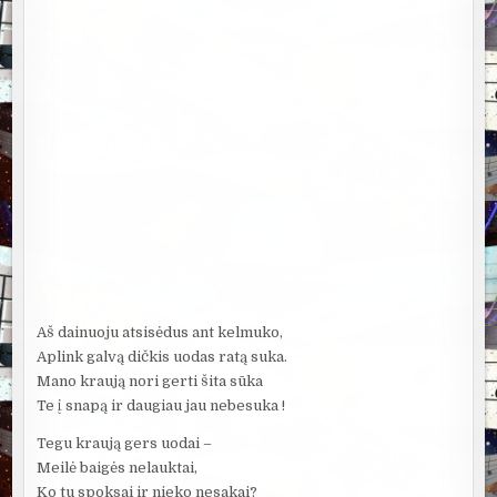
Aš dainuoju atsisėdus ant kelmuko,
Aplink galvą dičkis uodas ratą suka.
Mano kraują nori gerti šita sūka
Te į snapą ir daugiau jau nebesuka !
Tegu kraują gers uodai –
Meilė baigės nelauktai,
Ko tu spoksai ir nieko nesakai?