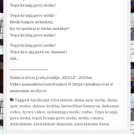
Tegu kraują gers uodai !
Tegu kraują gers uodai –
Meilė baigės nelauktai,
Ko tu spoksai ir nieko nesakai?
Tegu kraują gers uodai !
Tegu kraują gers uodai !
Tegu kra-ują gers uo-daaaaai !
Aiii…
`’`’`’`’`’`’`’`’`’`’`’`’`’`’`’`’`’`’`’`’`’`’`’`’`’`’`’`’`’`’`’`’`’`’`’`’`’`’`’`’`’`’`
Daina įrašyta Įrašų studija „SKYLĖ“, 2013m.
Video panaudotos nuotraukos iš https://pixabay.com ir
asmeninio archyvo.
Tagged
Apolionija Zizirskienė
,
daina apie meilę
,
daina
apie uodus
,
dainos žodžiai
,
lietuviškas humoras
,
linksmas
video
,
lyrics video
,
nelaiminga meilė
,
ruduo
,
Tegu kraują
gers uodai
,
tegul krauja gers uodai
,
uodai
,
vasara
,
zizirskienė
,
zizirskienė dainuoja
,
zizirskienės daina