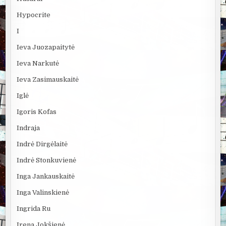
Hypocrite
I
Ieva Juozapaitytė
Ieva Narkutė
Ieva Zasimauskaitė
Iglė
Igoris Kofas
Indraja
Indrė Dirgėlaitė
Indrė Stonkuvienė
Inga Jankauskaitė
Inga Valinskienė
Ingrida Ru
Irena Jokšienė