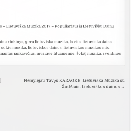
s – Lietuviška Muzika 2017 – Populiariausių Lietuviškų Dainų
ainu rinkinys
,
gera lietuviska muzika
,
la vita
,
lietuviska daina
,
a sokiu muzika
,
lietuviskos dainos
,
lietuviskos muzikos mix
,
mantas jankavičius
,
musique lituanienne
,
šokių muzika
,
sventines
]
Nemylėjau Tavęs KARAOKE. Lietuviška Muzika su
Žodžiais. Lietuviškos dainos →