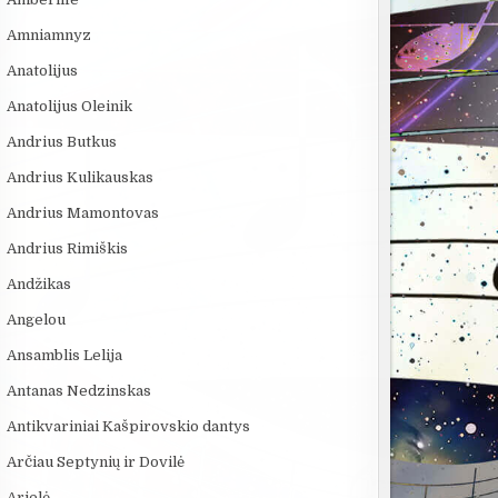
Amniamnyz
Anatolijus
Anatolijus Oleinik
Andrius Butkus
Andrius Kulikauskas
Andrius Mamontovas
Andrius Rimiškis
Andžikas
Angelou
Ansamblis Lelija
Antanas Nedzinskas
Antikvariniai Kašpirovskio dantys
Arčiau Septynių ir Dovilė
Arielė