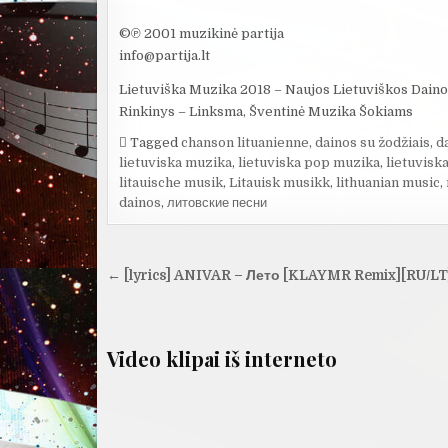
©℗ 2001 muzikinė partija
info@partija.lt
Lietuviška Muzika 2018 – Naujos Lietuviškos Daino
Rinkinys – Linksma, Šventinė Muzika Šokiams
Tagged
chanson lituanienne
,
dainos su žodžiais
,
d
lietuviska muzika
,
lietuviska pop muzika
,
lietuvisk
litauische musik
,
Litauisk musikk
,
lithuanian music
,
dainos
,
литовские песни
Navigacija
← [lyrics] ANIVAR – Лето [KLAYMR Remix][RU/LT
tarp
įrašų
Video klipai iš interneto