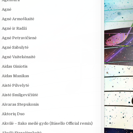
Agnė
Agnė Armoškaitė
Agnė ir Radži
Agnė Petravičienė
Agnė Sabulytė
Agnė Vaitekėnaitė
Aidas Giniotis
Aidas Manikas
Aistė Pilvelytė
Aistė Smilgevičiūtė
Aivaras Stepukonis
Aktorių Duo
Akvilė – Sako meilė gydo (Bäsello Official remix)
Akvilė Staražinskaitė