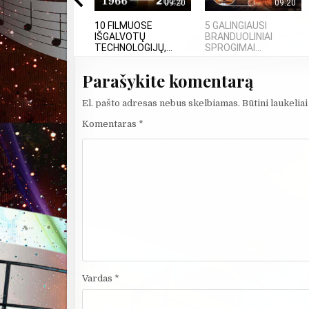
09:20
09:20
10 FILMUOSE
5 GALINGIAUSI
IŠGALVOTŲ
BRANDUOLINIAI
TECHNOLOGIJŲ,...
SPROGIMAI...
Parašykite komentarą
El. pašto adresas nebus skelbiamas.
Būtini laukelia
Komentaras
*
Vardas
*