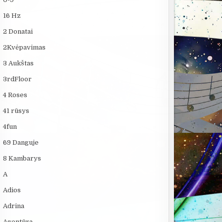
16 Hz
2 Donatai
2Kvėpavimas
3 Aukštas
3rdFloor
4 Roses
41 rūsys
4fun
69 Danguje
8 Kambarys
A
Adios
Adrina
Agentūra