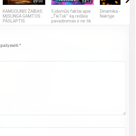
09:00
04:13
03
KAMUOLINIS ŽAIBAS:
5 įdomūs faktai apie
Dinamika - Šokis
MĮSLINGA GAMTOS
„TikTok“: ką reiškia
Naktyje
PASLAPTIS
pavadinimas ir ne tik
i pažymėti
*