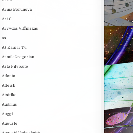
Arina Borunova
Art G
Arvydas Vilčinskas
as
Aš Kaip ir Tu
Asmik Gregorian
Asta Pilypaitė
Atlanta
Atleisk
Atsitiko
Audrius
Auggi
Augustė
Augustė Vedrickaitė