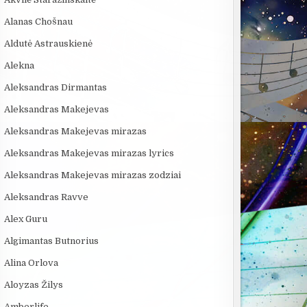
:29
08:01
03:08
Alanas Chošnau
4 PASAULINĖS
69 Danguje - Sode
KAS SUKŪRĖ 
TECHNOLOGIJOS,
Lakštutė Maža
INTELEKTĄ? 
Aldutė Astrauskienė
KURIAS SUKŪRĖ...
ISTORIJA IR 
Alekna
Aleksandras Dirmantas
Aleksandras Makejevas
Aleksandras Makejevas mirazas
Aleksandras Makejevas mirazas lyrics
Aleksandras Makejevas mirazas zodziai
Aleksandras Ravve
Alex Guru
Algimantas Butnorius
Alina Orlova
Aloyzas Žilys
Amberlife