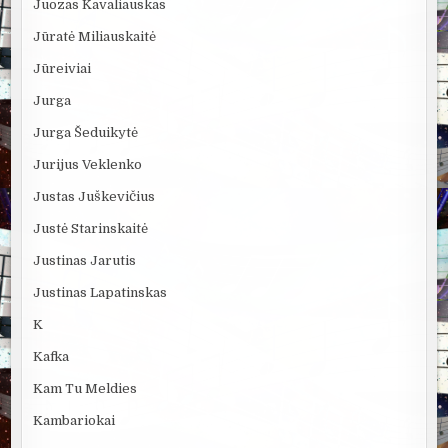
Juozas Kavaliauskas
Jūratė Miliauskaitė
Jūreiviai
Jurga
Jurga Šeduikytė
Jurijus Veklenko
Justas Juškevičius
Justė Starinskaitė
Justinas Jarutis
Justinas Lapatinskas
K
Kafka
Kam Tu Meldies
Kambariokai