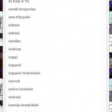
Aš Kaip ir Tu
Asmik Gregorian
Asta Pilypaitė
Atlanta
Atleisk
Atsitiko
Audrius
Auggi
Augustė
Augustė Vedrickaitė
Auroch
Aušra Cicėnaitė
Aušrinė
Austėja Gendvilaitė