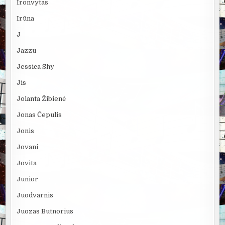
Ironvytas
Irūna
J
Jazzu
Jessica Shy
Jis
Jolanta Žibienė
Jonas Čepulis
Jonis
Jovani
Jovita
Junior
Juodvarnis
Juozas Butnorius