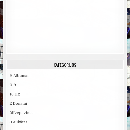
KATEGORIJOS
# Albumai
0-9
16 Hz
2 Donatai
2Kvėpavimas
3 Aukštas