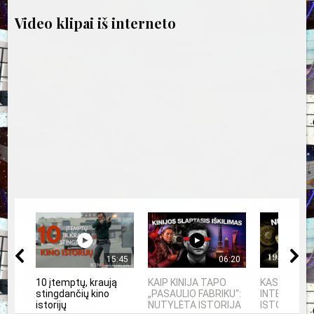
Video klipai iš interneto
15:45
06:20
10 įtemptų, kraują
KAIP KINIJA TAPO
KAS SUKŪRĖ
stingdančių kino
„PASAULIO FABRIKU“:
INTELEKTĄ?
istorijų
NUTYLĖTA ISTORIJA
ISTORIJA IR