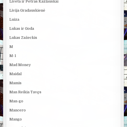
Liveta ir Petras Kazlauskai
Livija Gradauskienė
Luiza
Lukas ir Goda
Lukas Zažeckis
M
M-1
Mad Money
Maidal
Mamis
Man Reikia Tavęs
Man-go
Mancero
Mango