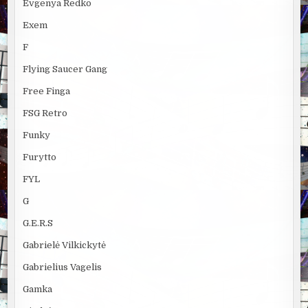
Evgenya Redko
Exem
F
Flying Saucer Gang
Free Finga
FSG Retro
Funky
Furytto
FYL
G
G.E.R.S
Gabrielė Vilkickytė
Gabrielius Vagelis
Gamka