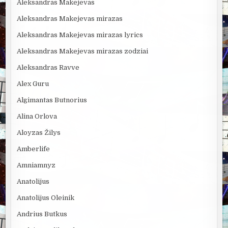
Aleksandras Makejevas
Aleksandras Makejevas mirazas
Aleksandras Makejevas mirazas lyrics
Aleksandras Makejevas mirazas zodziai
Aleksandras Ravve
Alex Guru
Algimantas Butnorius
Alina Orlova
Aloyzas Žilys
Amberlife
Amniamnyz
Anatolijus
Anatolijus Oleinik
Andrius Butkus