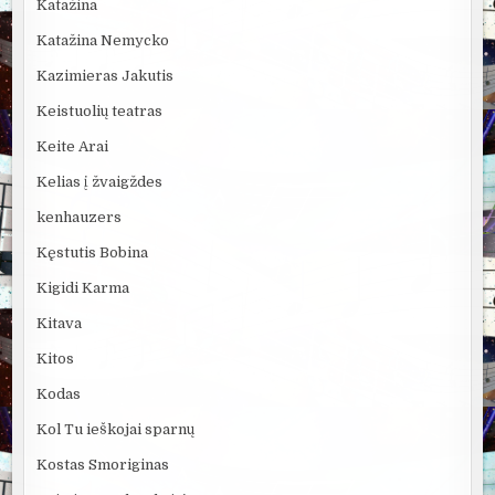
Katažina
Katažina Nemycko
Kazimieras Jakutis
Keistuolių teatras
Keite Arai
Kelias į žvaigždes
kenhauzers
Kęstutis Bobina
Kigidi Karma
Kitava
Kitos
Kodas
Kol Tu ieškojai sparnų
Kostas Smoriginas