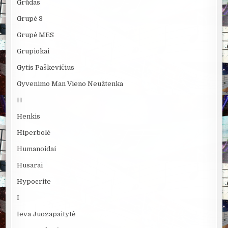
Grūdas
Grupė 3
Grupė MES
Grupiokai
Gytis Paškevičius
Gyvenimo Man Vieno Neužtenka
H
Henkis
Hiperbolė
Humanoidai
Husarai
Hypocrite
I
Ieva Juozapaitytė