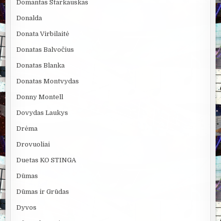
Domantas Starkauskas
Donalda
Donata Virbilaitė
Donatas Balvočius
Donatas Blanka
Donatas Montvydas
Donny Montell
Dovydas Laukys
Drėma
Drovuoliai
Duetas KO STINGA
Dūmas
Dūmas ir Grūdas
Dyvos