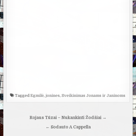
Tagged
Egmilė
,
jonines
,
Sveikinimas Jonams ir Janinoms
Navigacija
Rojaus Tūzai – Nukankinti Žodžiai →
tarp
← Sodauto A Cappella
įrašų