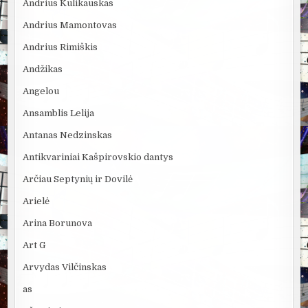
Andrius Kulikauskas
Andrius Mamontovas
Andrius Rimiškis
Andžikas
Angelou
Ansamblis Lelija
Antanas Nedzinskas
Antikvariniai Kašpirovskio dantys
Arčiau Septynių ir Dovilė
Arielė
Arina Borunova
Art G
Arvydas Vilčinskas
as