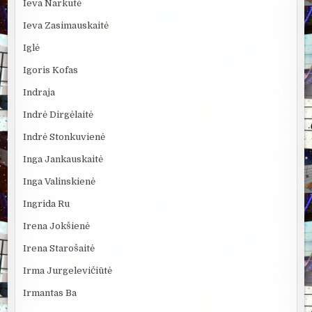
Ieva Narkutė
Ieva Zasimauskaitė
Iglė
Igoris Kofas
Indraja
Indrė Dirgėlaitė
Indrė Stonkuvienė
Inga Jankauskaitė
Inga Valinskienė
Ingrida Ru
Irena Jokšienė
Irena Starošaitė
Irma Jurgelevičiūtė
Irmantas Ba