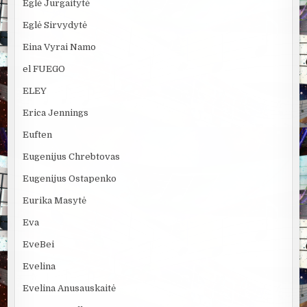
Eglė Jurgaitytė
Eglė Sirvydytė
Eina Vyrai Namo
el FUEGO
ELEY
Erica Jennings
Euften
Eugenijus Chrebtovas
Eugenijus Ostapenko
Eurika Masytė
Eva
EveBei
Evelina
Evelina Anusauskaitė