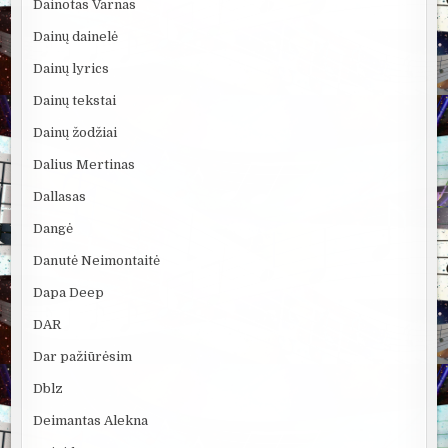
Dainotas Varnas
Dainų dainelė
Dainų lyrics
Dainų tekstai
Dainų žodžiai
Dalius Mertinas
Dallasas
Dangė
Danutė Neimontaitė
Dapa Deep
DAR
Dar pažiūrėsim
Dblz
Deimantas Alekna