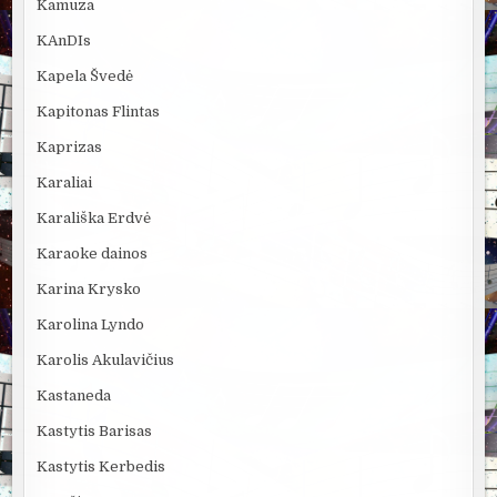
Kamuza
KAnDIs
Kapela Švedė
Kapitonas Flintas
Kaprizas
Karaliai
Karališka Erdvė
Karaoke dainos
Karina Krysko
Karolina Lyndo
Karolis Akulavičius
Kastaneda
Kastytis Barisas
Kastytis Kerbedis