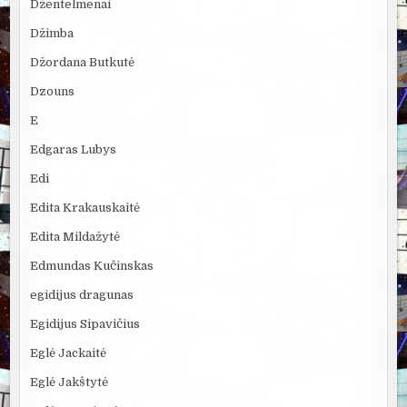
Džentelmenai
Džimba
Džordana Butkutė
Dzouns
E
Edgaras Lubys
Edi
Edita Krakauskaitė
Edita Mildažytė
Edmundas Kučinskas
egidijus dragunas
Egidijus Sipavičius
Eglė Jackaitė
Eglė Jakštytė