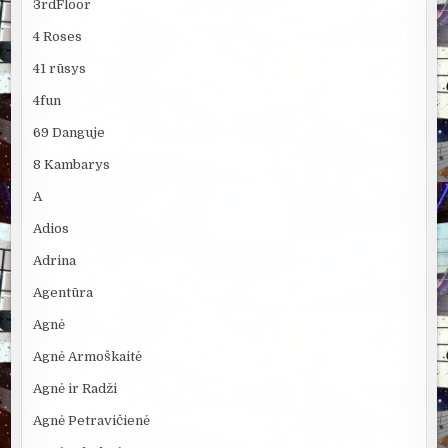
3rdFloor
4 Roses
41 rūsys
4fun
69 Danguje
8 Kambarys
A
Adios
Adrina
Agentūra
Agnė
Agnė Armoškaitė
Agnė ir Radži
Agnė Petravičienė