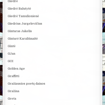
Giedrė
Giedrė Balutytė
Giedrė Tamulionienė
Giedrius Jurgelevičius
Gintaras Jakelis
Gintarė Karaliūnaitė
Gintė
GJan
GOI
Golden Age
Graffitti
Gražiausios poetų dainos
Gražina
Greta