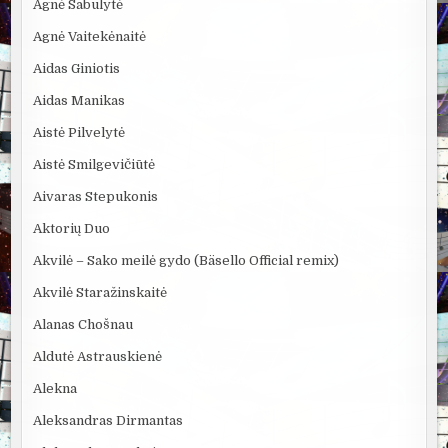
Agnė Sabulytė
Agnė Vaitekėnaitė
Aidas Giniotis
Aidas Manikas
Aistė Pilvelytė
Aistė Smilgevičiūtė
Aivaras Stepukonis
Aktorių Duo
Akvilė – Sako meilė gydo (Bäsello Official remix)
Akvilė Staražinskaitė
Alanas Chošnau
Aldutė Astrauskienė
Alekna
Aleksandras Dirmantas