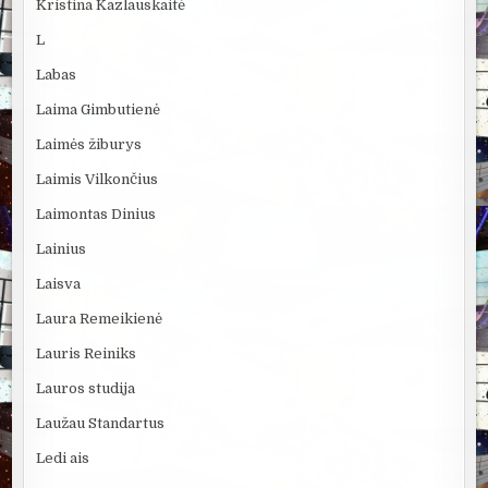
Kristina Kazlauskaitė
L
Labas
Laima Gimbutienė
Laimės žiburys
Laimis Vilkončius
Laimontas Dinius
Lainius
Laisva
Laura Remeikienė
Lauris Reiniks
Lauros studija
Laužau Standartus
Ledi ais