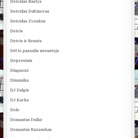
Deividas Bastys
Deividas Dubinovas
Deividas Zvonkus
Deivis
Deivis ir Renata
Dėl to pasaulis nesustoja
Depresinis
Diagnozė
Dinamika
DJ Dalgis
DJ Karka
Dole
Domantas Dulkė
Domantas Razauskas