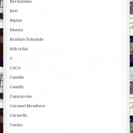
Bernužėliai
Beti
Biplan
Blatata
Braškės Šokolade
Būk tyliai
C
CACA
Camille
Camilly
Cappuccino
Caramel Members
Carmella
Casino