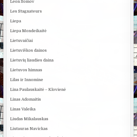
Leon Somov
Les Stagnateurs
Liepa
Liepa Mondeikaitė
Lietuvaičiai
Lietuviškos dainos
Lietuvių liaudies daina
Lietuvos himnas
Lilas ir Innomine
Lina Paulauskaitė – Klovienė
Linas Adomaitis
Linas Valeika
Liudas Mikalauskas
Liutauras Navickas