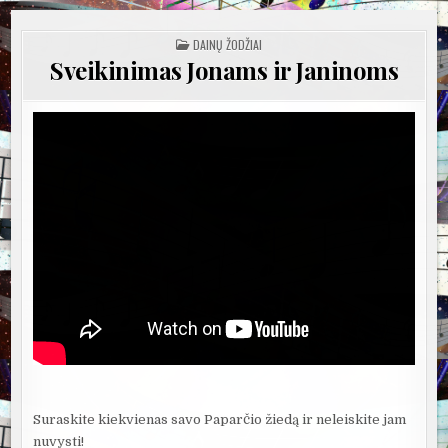
POSTED
DAINŲ ŽODŽIAI
IN
Sveikinimas Jonams ir Janinoms
Suraskite kiekvienas savo Paparčio žiedą ir neleiskite jam
nuvysti!