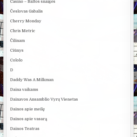
Casino – Baltos snaigės
Česlovas Gabalis
Cherry Monday
Chris Metric
Čilinam
Ciūnys
Cololo
D
Daddy Was A Milkman
Daina vaikams
Dainavos Ansamblio Vyrų Vienetas
Dainos apie meilę
Dainos apie vasarą
Dainos Teatras