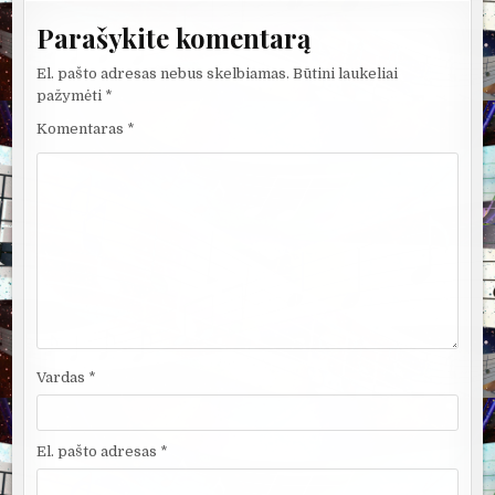
Parašykite komentarą
El. pašto adresas nebus skelbiamas.
Būtini laukeliai
pažymėti
*
Komentaras
*
Vardas
*
El. pašto adresas
*