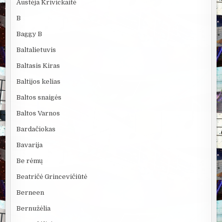
Austėja Krivickaitė
B
Baggy B
Baltalietuvis
Baltasis Kiras
Baltijos kelias
Baltos snaigės
Baltos Varnos
Bardačiokas
Bavarija
Be rėmų
Beatričė Grincevičiūtė
Berneen
Bernužėlia