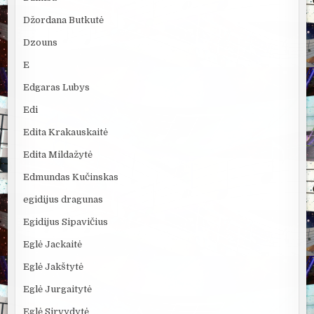
Džordana Butkutė
Dzouns
E
Edgaras Lubys
Edi
Edita Krakauskaitė
Edita Mildažytė
Edmundas Kučinskas
egidijus dragunas
Egidijus Sipavičius
Eglė Jackaitė
Eglė Jakštytė
Eglė Jurgaitytė
Eglė Sirvydytė