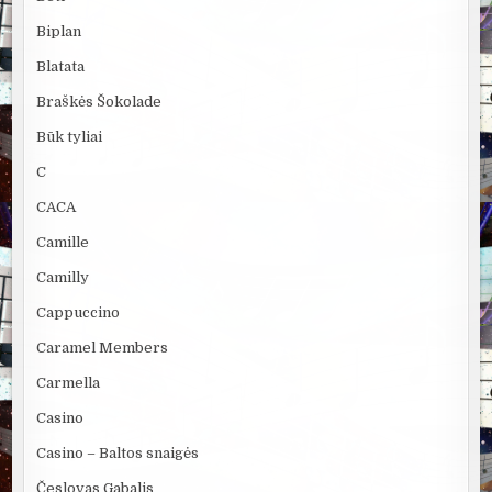
Biplan
Blatata
Braškės Šokolade
Būk tyliai
C
CACA
Camille
Camilly
Cappuccino
Caramel Members
Carmella
Casino
Casino – Baltos snaigės
Česlovas Gabalis