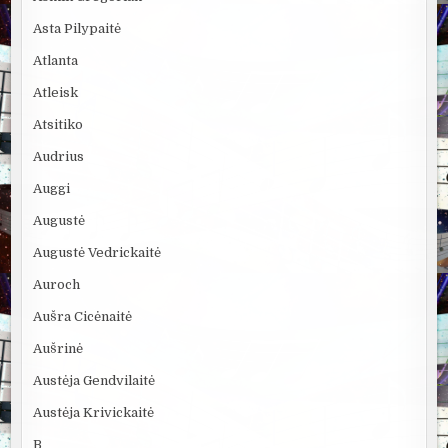
Asta Pilypaitė
Atlanta
Atleisk
Atsitiko
Audrius
Auggi
Augustė
Augustė Vedrickaitė
Auroch
Aušra Cicėnaitė
Aušrinė
Austėja Gendvilaitė
Austėja Krivickaitė
B