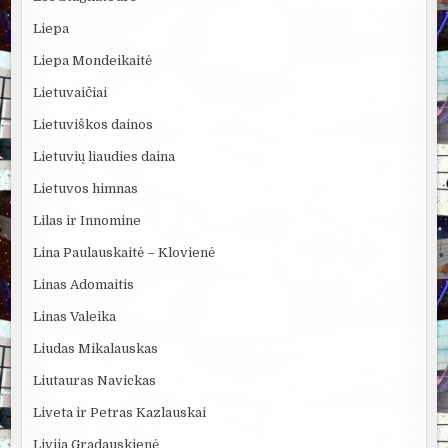
Liepa
Liepa Mondeikaitė
Lietuvaičiai
Lietuviškos dainos
Lietuvių liaudies daina
Lietuvos himnas
Lilas ir Innomine
Lina Paulauskaitė – Klovienė
Linas Adomaitis
Linas Valeika
Liudas Mikalauskas
Liutauras Navickas
Liveta ir Petras Kazlauskai
Livija Gradauskienė