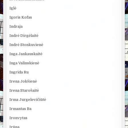
Iglė
Igoris Kofas
Indraja
Indrė Dirgėlaitė
Indrė Stonkuvienė
Inga Jankauskaitė
Inga Valinskienė
Ingrida Ru
Irena Jokšienė
Irena Starošaitė
Irma Jurgelevičiūtė
Irmantas Ba
Ironvytas
Irūna