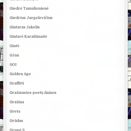
Giedrė Tamulionienė
Giedrius Jurgelevičius
Gintaras Jakelis
Gintarė Karaliūnaitė
Gintė
GJan
GOI
Golden Age
Graffitti
Gražiausios poetų dainos
Gražina
Greta
Grūdas
Grupė 3