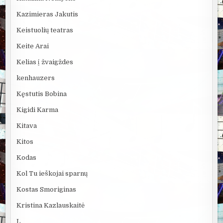
Kazimieras Jakutis
Keistuolių teatras
Keite Arai
Kelias į žvaigždes
kenhauzers
Kęstutis Bobina
Kigidi Karma
Kitava
Kitos
Kodas
Kol Tu ieškojai sparnų
Kostas Smoriginas
Kristina Kazlauskaitė
L