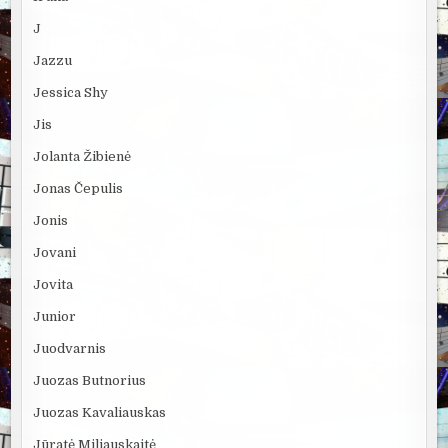
J
Jazzu
Jessica Shy
Jis
Jolanta Žibienė
Jonas Čepulis
Jonis
Jovani
Jovita
Junior
Juodvarnis
Juozas Butnorius
Juozas Kavaliauskas
Jūratė Miliauskaitė