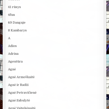
41 rūsys
4fun
69 Danguje
8 Kambarys
A
Adios
Adrina
Agentūra
Agnė
Agnė Armoškaitė
Agnė ir Radži
Agnė Petravičienė
Agnė Sabulytė
Agnė Vaitekėnaitė