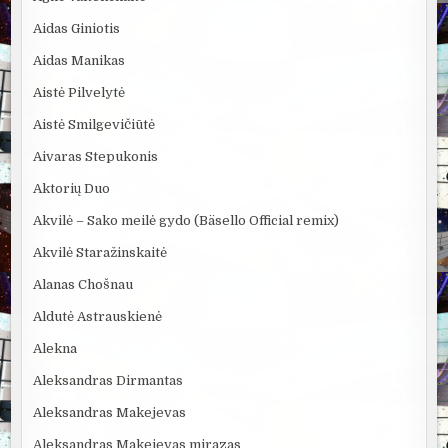
Aidas Giniotis
Aidas Manikas
Aistė Pilvelytė
Aistė Smilgevičiūtė
Aivaras Stepukonis
Aktorių Duo
Akvilė – Sako meilė gydo (Bäsello Official remix)
Akvilė Staražinskaitė
Alanas Chošnau
Aldutė Astrauskienė
Alekna
Aleksandras Dirmantas
Aleksandras Makejevas
Aleksandras Makejevas mirazas