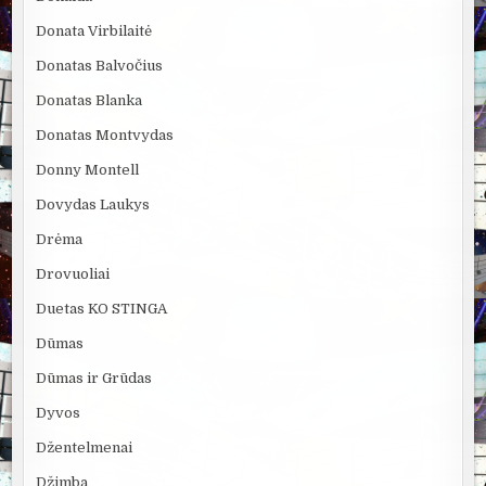
Donata Virbilaitė
Donatas Balvočius
Donatas Blanka
Donatas Montvydas
Donny Montell
Dovydas Laukys
Drėma
Drovuoliai
Duetas KO STINGA
Dūmas
Dūmas ir Grūdas
Dyvos
Džentelmenai
Džimba