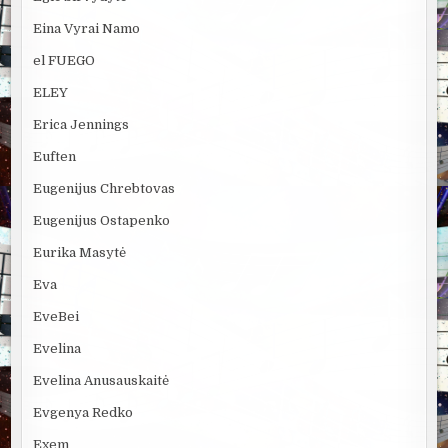
Eina Vyrai Namo
el FUEGO
ELEY
Erica Jennings
Euften
Eugenijus Chrebtovas
Eugenijus Ostapenko
Eurika Masytė
Eva
EveBei
Evelina
Evelina Anusauskaitė
Evgenya Redko
Exem