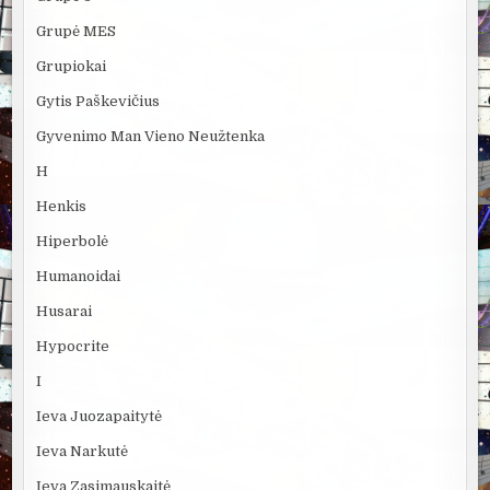
Grupė MES
Grupiokai
Gytis Paškevičius
Gyvenimo Man Vieno Neužtenka
H
Henkis
Hiperbolė
Humanoidai
Husarai
Hypocrite
I
Ieva Juozapaitytė
Ieva Narkutė
Ieva Zasimauskaitė