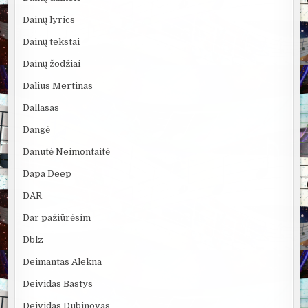
Dainų lyrics
Dainų tekstai
Dainų žodžiai
Dalius Mertinas
Dallasas
Dangė
Danutė Neimontaitė
Dapa Deep
DAR
Dar pažiūrėsim
Dblz
Deimantas Alekna
Deividas Bastys
Deividas Dubinovas