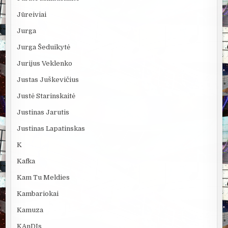
Jūreiviai
Jurga
Jurga Šeduikytė
Jurijus Veklenko
Justas Juškevičius
Justė Starinskaitė
Justinas Jarutis
Justinas Lapatinskas
K
Kafka
Kam Tu Meldies
Kambariokai
Kamuza
KAnDIs