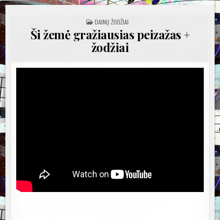
POSTED
DAINŲ ŽODŽIAI
IN
Ši žemė gražiausias peizažas +
žodžiai