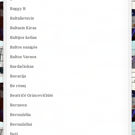
Baggy B
Baltalietuvis
Baltasis Kiras
Baltijos kelias
Baltos snaigės
Baltos Varnos
Bardačiokas
Bavarija
Be rėmų
Beatričė Grincevičiūtė
Berneen
Bernužėlia
Bernužėliai
Beti