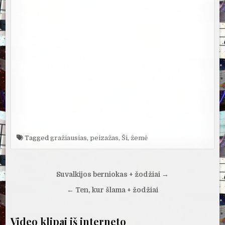
Tagged
gražiausias
,
peizažas
,
Ši
,
žemė
Navigacija
Suvalkijos berniokas + žodžiai →
tarp
← Ten, kur šlama + žodžiai
įrašų
Video klipai iš interneto