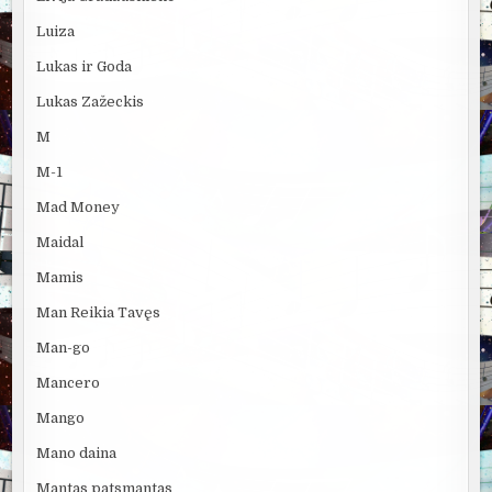
Luiza
Lukas ir Goda
Lukas Zažeckis
M
M-1
Mad Money
Maidal
Mamis
Man Reikia Tavęs
Man-go
Mancero
Mango
Mano daina
Mantas patsmantas