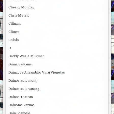
Cherry Monday
Chris Metric
Čilinam
Ciūnys
Cololo
D
Daddy Was A Milkman
Daina vaikams
Dainavos Ansamblio Vyrų Vienetas
Dainos apie meilę
Dainos apie vasarą
Dainos Teatras
Dainotas Varnas
Dainų dainelė