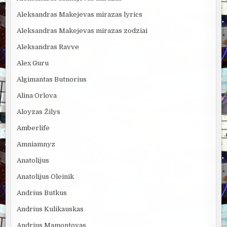
Aleksandras Makejevas mirazas lyrics
Aleksandras Makejevas mirazas zodziai
Aleksandras Ravve
Alex Guru
Algimantas Butnorius
Alina Orlova
Aloyzas Žilys
Amberlife
Amniamnyz
Anatolijus
Anatolijus Oleinik
Andrius Butkus
Andrius Kulikauskas
Andrius Mamontovas