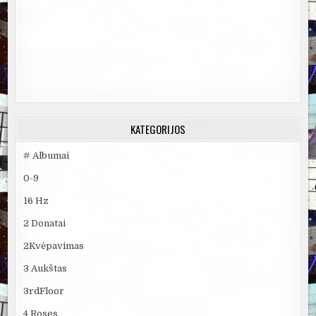
KATEGORIJOS
# Albumai
0-9
16 Hz
2 Donatai
2Kvėpavimas
3 Aukštas
3rdFloor
4 Roses