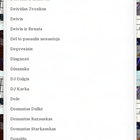
Deividas Zvonkus
Deivis
Deivis ir Renata
Dėl to pasaulis nesustoja
Depresinis
Diagnozė
Dinamika
DJ Dalgis
DJ Karka
Dole
Domantas Dulkė
Domantas Razauskas
Domantas Starkauskas
Donalda