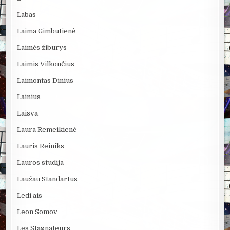
Labas
Laima Gimbutienė
Laimės žiburys
Laimis Vilkončius
Laimontas Dinius
Lainius
Laisva
Laura Remeikienė
Lauris Reiniks
Lauros studija
Laužau Standartus
Ledi ais
Leon Somov
Les Stagnateurs