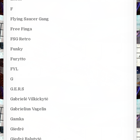
F
Flying Saucer Gang
Free Finga
FSG Retro
Funky
Furytto
FYL
G
G.E.R.S
Gabrielė Vilkickytė
Gabrielius Vagelis
Gamka
Giedrė
Giedrė Balutytė